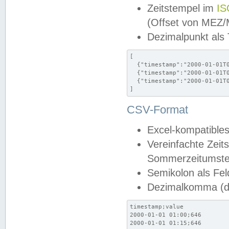
Zeitstempel im
IS
(Offset von MEZ
Dezimalpunkt als
[

  {"timestamp":"2000-01-01T0
  {"timestamp":"2000-01-01T0
  {"timestamp":"2000-01-01T0
]
CSV-Format
Excel-kompatibles
Vereinfachte Zeit
Sommerzeitumstel
Semikolon als Fel
Dezimalkomma (de
timestamp;value

2000-01-01 01:00;646

2000-01-01 01:15;646
