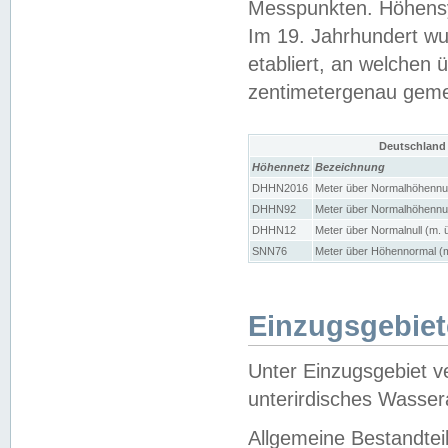
Messpunkten. Höhensy
Im 19. Jahrhundert wu
etabliert, an welchen 
zentimetergenau gem
Deutschland
Höhennetz
Bezeichnung
DHHN2016
Meter über Normalhöhennul
DHHN92
Meter über Normalhöhennul
DHHN12
Meter über Normalnull (m. 
SNN76
Meter über Höhennormal (m
Einzugsgebiet
Unter Einzugsgebiet v
unterirdisches Wasser
Allgemeine Bestandtei