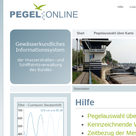
Hilfe
Link
Start
Pegelauswahl über Karte
Newsletter
Hilfe
Elbe - Cuxhaven Steubenhöft
Pegelauswahl übe
Kennzeichnende 
Zeitbezug der Me