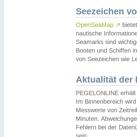
Seezeichen v
OpenSeaMap
↗
biete
nautische Information
Seamarks sind wichtig
Booten und Schiffen i
von Seezeichen wie Le
Aktualität der
PEGELONLINE erhält u
Im Binnenbereich wird 
Messwerte von Zeitreih
Minuten. Abweichungen
Fehlern bei der Daten
sein.