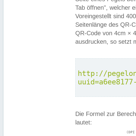
Tab öffnen", welcher 
Voreingestellt sind 4
Seitenlänge des QR-C
QR-Code von 4cm × 4c
ausdrucken, so setzt 
http://pegelo
uuid=a6ee8177
Die Formel zur Berech
lautet:
			(DPI × Druckkantenlänge in cm) ÷ 2,54 = Kantenlänge in Pixel
