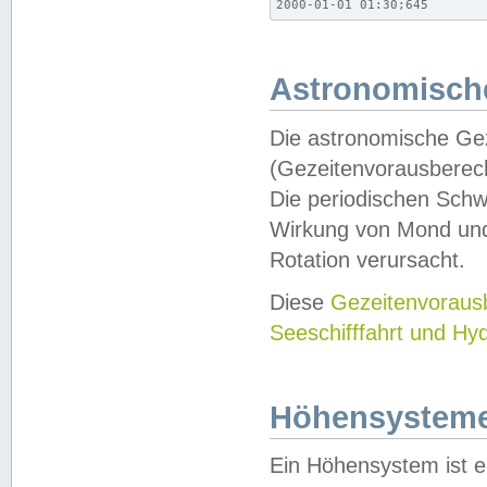
2000-01-01 01:30;645
Astronomische
Die astronomische Gez
(Gezeitenvorausberec
Die periodischen Schw
Wirkung von Mond und
Rotation verursacht.
Diese
Gezeitenvorau
Seeschifffahrt und Hy
Höhensystem
Ein Höhensystem ist e