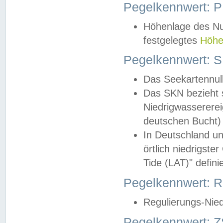
Pegelkennwert: 
Höhenlage des Nul
festgelegtes
Höhe
Pegelkennwert: 
Das Seekartennull
Das SKN bezieht s
Niedrigwassererei
deutschen Bucht) 
In Deutschland un
örtlich niedrigst
Tide (LAT)" definie
Pegelkennwert:
Regulierungs-Nie
Pegelkennwert: Z