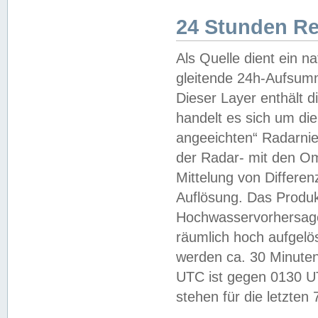
24 Stunden R
Als Quelle dient ein n
gleitende 24h-Aufsum
Dieser Layer enthält
handelt es sich um di
angeeichten“ Radarnie
der Radar- mit den O
Mittelung von Differe
Auflösung. Das Produk
Hochwasservorhersagez
räumlich hoch aufgelö
werden ca. 30 Minuten
UTC ist gegen 0130 UTC
stehen für die letzten