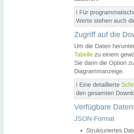
ℹ️ Für programmatisch
Werte stehen auch d
Zugriff auf die D
Um die Daten herunter
Tabelle
zu einem gewün
Sie dann die Option z
Diagrammanzeige.
ℹ️ Eine detaillierte
Schr
den gesamten Downlo
Verfügbare Daten
JSON-Format
Strukturiertes Da