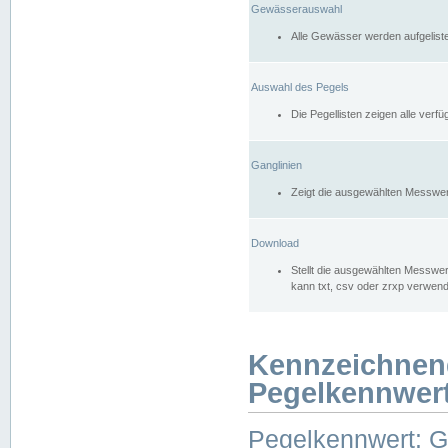
Gewässerauswahl
Alle Gewässer werden aufgelist
Auswahl des Pegels
Die Pegellisten zeigen alle ver
Ganglinien
Zeigt die ausgewählten Messwer
Download
Stellt die ausgewählten Messwer
kann txt, csv oder zrxp verwen
Kennzeichnen
Pegelkennwer
Pegelkennwert: 