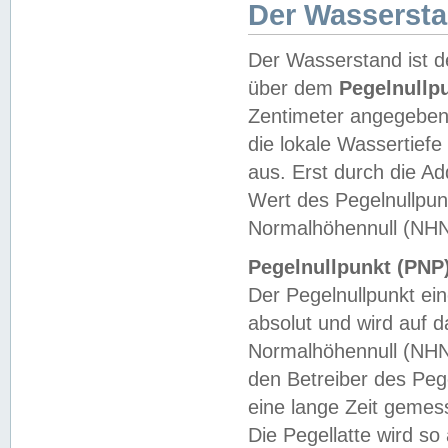
Der Wasserst
Der Wasserstand ist d
über dem
Pegelnullp
Zentimeter angegeben
die lokale Wassertie
aus. Erst durch die A
Wert des Pegelnullpun
Normalhöhennull (NHN
Pegelnullpunkt (PNP)
Der Pegelnullpunkt ei
absolut und wird auf
Normalhöhennull (NHN
den Betreiber des Pege
eine lange Zeit geme
Die Pegellatte wird s