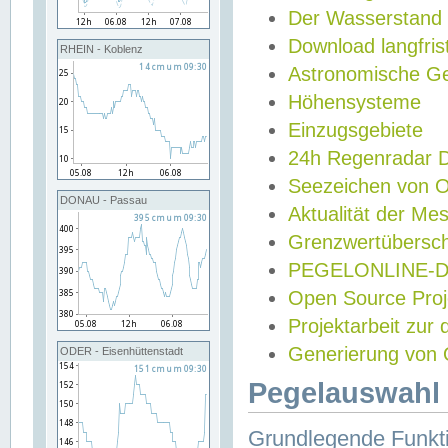
Der Wasserstand
Download langfris
RHEIN - Koblenz
Astronomische Gez
Höhensysteme
Einzugsgebiete
24h Regenradar
Seezeichen von 
DONAU - Passau
Aktualität der Me
Grenzwertübersch
PEGELONLINE-Di
Open Source Projek
Projektarbeit zur
Generierung von 
ODER - Eisenhüttenstadt
Pegelauswahl 
Grundlegende Funkti