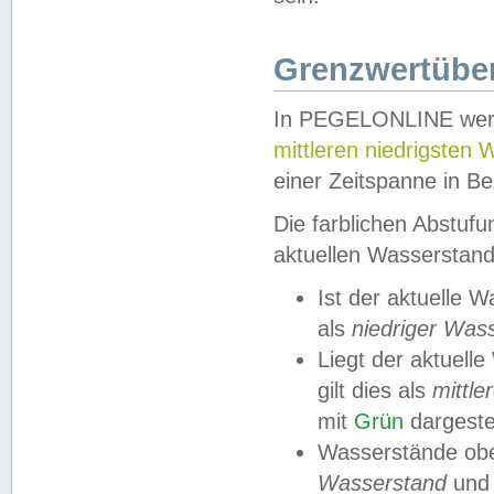
Grenzwertüber
In PEGELONLINE werde
mittleren niedrigsten
einer Zeitspanne in Be
Die farblichen Abstuf
aktuellen Wasserstand
Ist der aktuelle 
als
niedriger Was
Liegt der aktue
gilt dies als
mittle
mit
Grün
dargestel
Wasserstände obe
Wasserstand
und