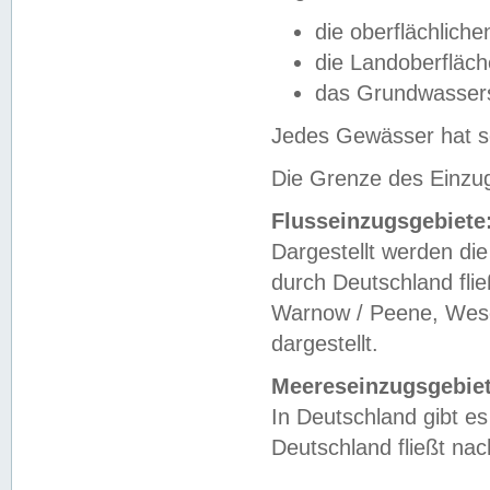
die oberflächlich
die Landoberfläc
das Grundwasser
Jedes Gewässer hat se
Die Grenze des Einzug
Flusseinzugsgebiete
Dargestellt werden die
durch Deutschland fli
Warnow / Peene, Weser
dargestellt.
Meereseinzugsgebiet
In Deutschland gibt 
Deutschland fließt n