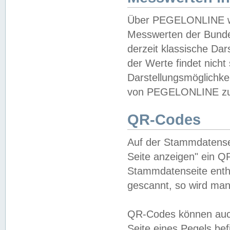
Über PEGELONLINE wer
Messwerten der Bundes
derzeit klassische Da
der Werte findet nicht 
Darstellungsmöglichkei
von PEGELONLINE zu 
QR-Codes
Auf der Stammdatensei
Seite anzeigen" ein Q
Stammdatenseite enthä
gescannt, so wird man
QR-Codes können auc
Seite eines Pegels be