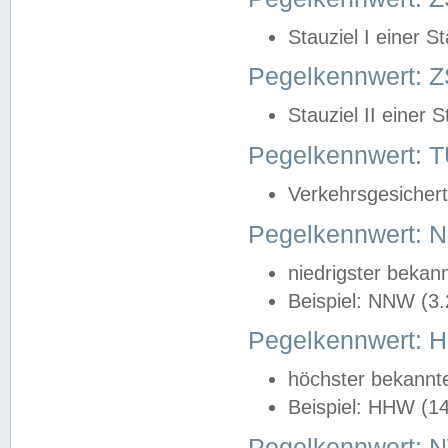
Stauziel I einer S
Pegelkennwert: Z
Stauziel II einer 
Pegelkennwert:
Verkehrsgesichert
Pegelkennwert:
niedrigster bekan
Beispiel: NNW (3
Pegelkennwert:
höchster bekannt
Beispiel: HHW (1
Pegelkennwert: 