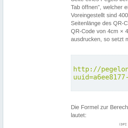
Tab öffnen", welcher 
Voreingestellt sind 4
Seitenlänge des QR-C
QR-Code von 4cm × 4c
ausdrucken, so setzt 
http://pegelo
uuid=a6ee8177
Die Formel zur Berech
lautet:
			(DPI × Druckkantenlänge in cm) ÷ 2,54 = Kantenlänge in Pixel
