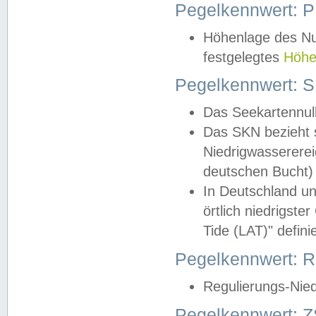
Pegelkennwert: 
Höhenlage des Nul
festgelegtes
Höhe
Pegelkennwert: 
Das Seekartennull
Das SKN bezieht s
Niedrigwassererei
deutschen Bucht) 
In Deutschland un
örtlich niedrigst
Tide (LAT)" definie
Pegelkennwert:
Regulierungs-Nie
Pegelkennwert: Z