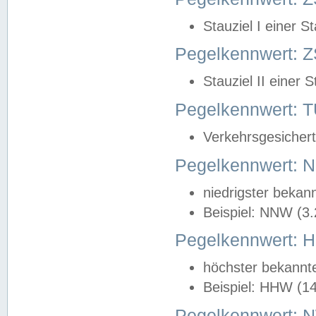
Stauziel I einer S
Pegelkennwert: Z
Stauziel II einer 
Pegelkennwert:
Verkehrsgesichert
Pegelkennwert:
niedrigster bekan
Beispiel: NNW (3
Pegelkennwert:
höchster bekannt
Beispiel: HHW (1
Pegelkennwert: 