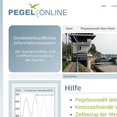
Hilfe
Link
Start
Pegelauswahl über Karte
Newsletter
Hilfe
Elbe - Cuxhaven Steubenhöft
Pegelauswahl übe
Kennzeichnende 
Zeitbezug der Me