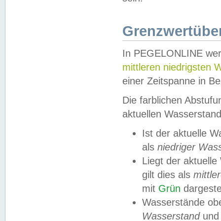
Grenzwertüber
In PEGELONLINE werde
mittleren niedrigsten
einer Zeitspanne in Be
Die farblichen Abstuf
aktuellen Wasserstand
Ist der aktuelle 
als
niedriger Was
Liegt der aktue
gilt dies als
mittle
mit
Grün
dargestel
Wasserstände obe
Wasserstand
und