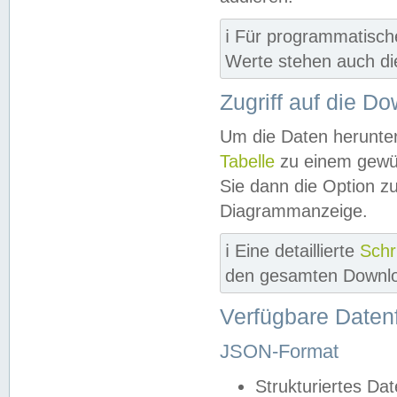
ℹ️ Für programmatisch
Werte stehen auch d
Zugriff auf die D
Um die Daten herunter
Tabelle
zu einem gewün
Sie dann die Option z
Diagrammanzeige.
ℹ️ Eine detaillierte
Schr
den gesamten Downlo
Verfügbare Daten
JSON-Format
Strukturiertes Da