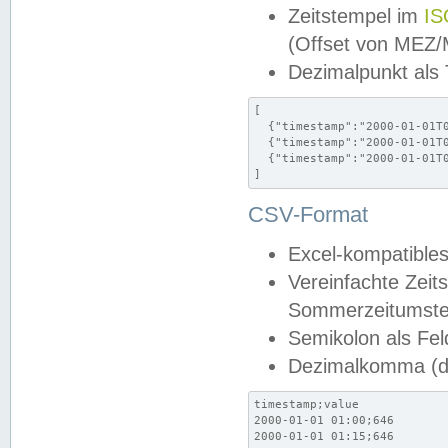
Zeitstempel im
IS
(Offset von MEZ
Dezimalpunkt als
[

  {"timestamp":"2000-01-01T0
  {"timestamp":"2000-01-01T0
  {"timestamp":"2000-01-01T0
]
CSV-Format
Excel-kompatibles
Vereinfachte Zeit
Sommerzeitumstel
Semikolon als Fel
Dezimalkomma (de
timestamp;value

2000-01-01 01:00;646

2000-01-01 01:15;646
