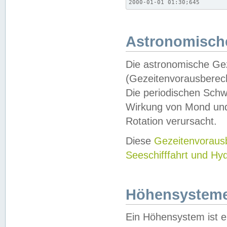
2000-01-01 01:30;645
Astronomische
Die astronomische Gez
(Gezeitenvorausberec
Die periodischen Schw
Wirkung von Mond und
Rotation verursacht.
Diese
Gezeitenvorau
Seeschifffahrt und Hy
Höhensystem
Ein Höhensystem ist e