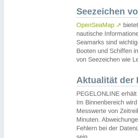
Seezeichen v
OpenSeaMap
↗
biete
nautische Information
Seamarks sind wichtig
Booten und Schiffen i
von Seezeichen wie Le
Aktualität der
PEGELONLINE erhält u
Im Binnenbereich wird 
Messwerte von Zeitreih
Minuten. Abweichungen
Fehlern bei der Daten
sein.