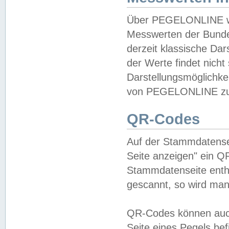
Über PEGELONLINE wer
Messwerten der Bundes
derzeit klassische Da
der Werte findet nicht 
Darstellungsmöglichkei
von PEGELONLINE zu 
QR-Codes
Auf der Stammdatensei
Seite anzeigen" ein Q
Stammdatenseite enthä
gescannt, so wird man
QR-Codes können auc
Seite eines Pegels be