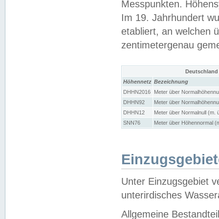
Messpunkten. Höhensy
Im 19. Jahrhundert wu
etabliert, an welchen 
zentimetergenau gem
Deutschland
Höhennetz
Bezeichnung
DHHN2016
Meter über Normalhöhennul
DHHN92
Meter über Normalhöhennul
DHHN12
Meter über Normalnull (m. 
SNN76
Meter über Höhennormal (m
Einzugsgebiet
Unter Einzugsgebiet v
unterirdisches Wasser
Allgemeine Bestandtei