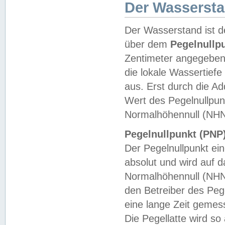
Der Wasserst
Der Wasserstand ist d
über dem
Pegelnullp
Zentimeter angegeben
die lokale Wassertie
aus. Erst durch die A
Wert des Pegelnullpun
Normalhöhennull (NHN
Pegelnullpunkt (PNP)
Der Pegelnullpunkt ei
absolut und wird auf
Normalhöhennull (NHN
den Betreiber des Pege
eine lange Zeit geme
Die Pegellatte wird s