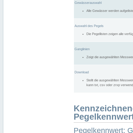
Gewässerauswahl
Alle Gewässer werden aufgelist
Auswahl des Pegels
Die Pegellisten zeigen alle ver
Ganglinien
Zeigt die ausgewählten Messwer
Download
Stellt die ausgewählten Messwer
kann txt, csv oder zrxp verwen
Kennzeichnen
Pegelkennwer
Pegelkennwert: 