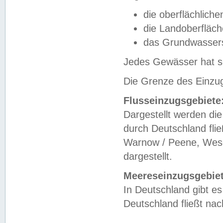
die oberflächlich
die Landoberfläc
das Grundwasser
Jedes Gewässer hat se
Die Grenze des Einzug
Flusseinzugsgebiete
Dargestellt werden die
durch Deutschland fli
Warnow / Peene, Weser
dargestellt.
Meereseinzugsgebiet
In Deutschland gibt 
Deutschland fließt n