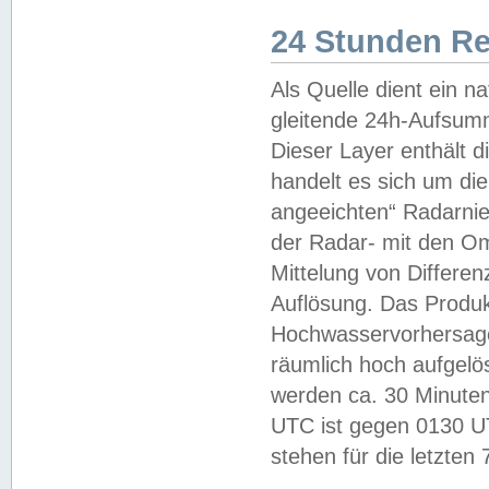
24 Stunden R
Als Quelle dient ein n
gleitende 24h-Aufsum
Dieser Layer enthält
handelt es sich um di
angeeichten“ Radarnie
der Radar- mit den O
Mittelung von Differe
Auflösung. Das Produk
Hochwasservorhersagez
räumlich hoch aufgelö
werden ca. 30 Minuten
UTC ist gegen 0130 UTC
stehen für die letzten