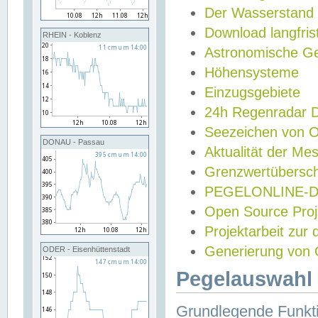
Der Wasserstand
Download langfris
RHEIN - Koblenz
Astronomische Gez
Höhensysteme
Einzugsgebiete
24h Regenradar
Seezeichen von 
DONAU - Passau
Aktualität der Me
Grenzwertübersch
PEGELONLINE-Di
Open Source Projek
Projektarbeit zur
Generierung von 
ODER - Eisenhüttenstadt
Pegelauswahl 
Grundlegende Funkti