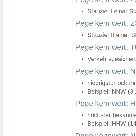
Stauziel I einer S
Pegelkennwert: Z
Stauziel II einer 
Pegelkennwert:
Verkehrsgesichert
Pegelkennwert:
niedrigster bekan
Beispiel: NNW (3
Pegelkennwert:
höchster bekannt
Beispiel: HHW (1
Pegelkennwert: 