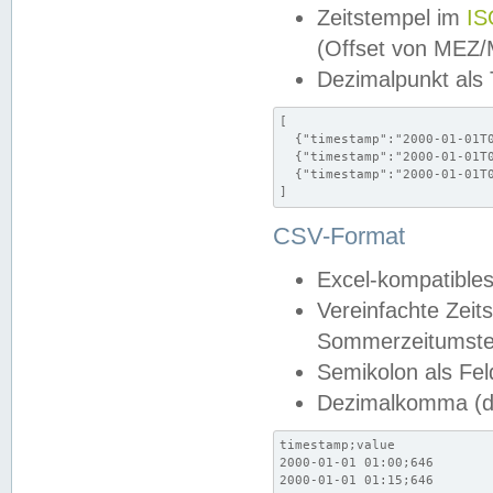
Zeitstempel im
IS
(Offset von MEZ
Dezimalpunkt als
[

  {"timestamp":"2000-01-01T0
  {"timestamp":"2000-01-01T0
  {"timestamp":"2000-01-01T0
]
CSV-Format
Excel-kompatibles
Vereinfachte Zeit
Sommerzeitumstel
Semikolon als Fel
Dezimalkomma (de
timestamp;value

2000-01-01 01:00;646

2000-01-01 01:15;646
