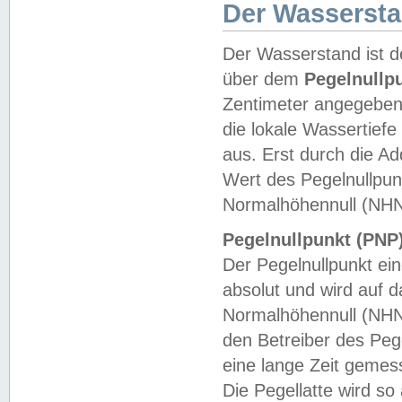
Der Wasserst
Der Wasserstand ist d
über dem
Pegelnullp
Zentimeter angegeben
die lokale Wassertie
aus. Erst durch die A
Wert des Pegelnullpun
Normalhöhennull (NHN
Pegelnullpunkt (PNP)
Der Pegelnullpunkt ei
absolut und wird auf
Normalhöhennull (NHN
den Betreiber des Pege
eine lange Zeit geme
Die Pegellatte wird s