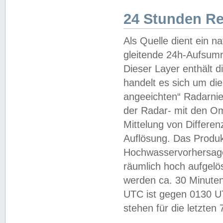
24 Stunden R
Als Quelle dient ein n
gleitende 24h-Aufsum
Dieser Layer enthält
handelt es sich um di
angeeichten“ Radarnie
der Radar- mit den O
Mittelung von Differe
Auflösung. Das Produk
Hochwasservorhersagez
räumlich hoch aufgelö
werden ca. 30 Minuten
UTC ist gegen 0130 UTC
stehen für die letzten