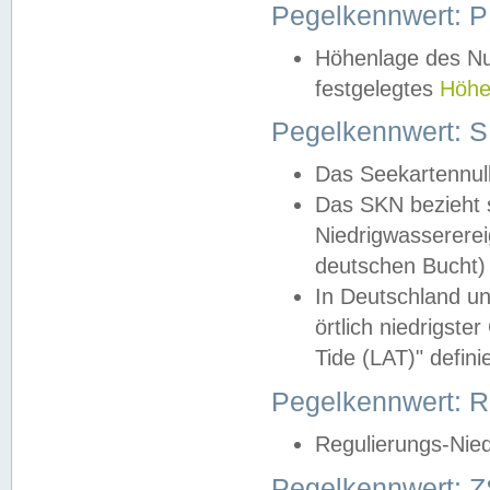
Pegelkennwert: 
Höhenlage des Nul
festgelegtes
Höhe
Pegelkennwert: 
Das Seekartennull
Das SKN bezieht s
Niedrigwassererei
deutschen Bucht) 
In Deutschland un
örtlich niedrigst
Tide (LAT)" definie
Pegelkennwert:
Regulierungs-Nie
Pegelkennwert: Z