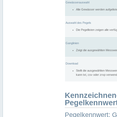
Gewässerauswahl
Alle Gewässer werden aufgelist
Auswahl des Pegels
Die Pegellisten zeigen alle ver
Ganglinien
Zeigt die ausgewählten Messwer
Download
Stellt die ausgewählten Messwer
kann txt, csv oder zrxp verwen
Kennzeichnen
Pegelkennwer
Pegelkennwert: 