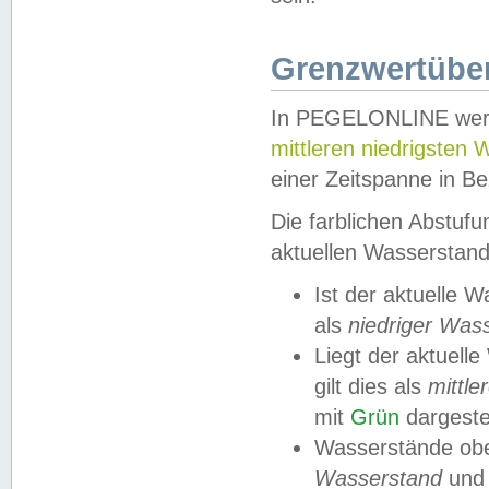
Grenzwertüber
In PEGELONLINE werde
mittleren niedrigsten
einer Zeitspanne in Be
Die farblichen Abstuf
aktuellen Wasserstand
Ist der aktuelle 
als
niedriger Was
Liegt der aktue
gilt dies als
mittle
mit
Grün
dargestel
Wasserstände obe
Wasserstand
und