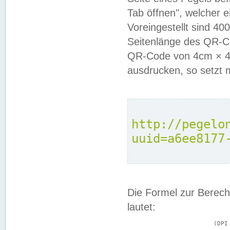
Tab öffnen", welcher 
Voreingestellt sind 4
Seitenlänge des QR-C
QR-Code von 4cm × 4c
ausdrucken, so setzt 
http://pegelo
uuid=a6ee8177
Die Formel zur Berech
lautet:
			(DPI × Druckkantenlänge in cm) ÷ 2,54 = Kantenlänge in Pixel
