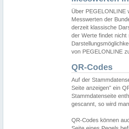
Über PEGELONLINE wer
Messwerten der Bundes
derzeit klassische Da
der Werte findet nicht 
Darstellungsmöglichkei
von PEGELONLINE zu 
QR-Codes
Auf der Stammdatensei
Seite anzeigen" ein Q
Stammdatenseite enthä
gescannt, so wird man
QR-Codes können auc
Seite eines Pegels be