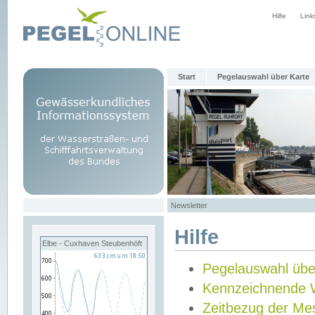
Hilfe
Link
Start
Pegelauswahl über Karte
Newsletter
Hilfe
Elbe - Cuxhaven Steubenhöft
Pegelauswahl übe
Kennzeichnende 
Zeitbezug der Me