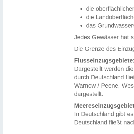
die oberflächlich
die Landoberfläc
das Grundwasser
Jedes Gewässer hat se
Die Grenze des Einzug
Flusseinzugsgebiete
Dargestellt werden die
durch Deutschland fli
Warnow / Peene, Weser
dargestellt.
Meereseinzugsgebiet
In Deutschland gibt 
Deutschland fließt n