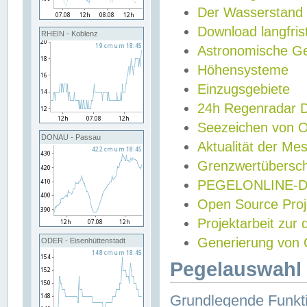
Der Wasserstand
Download langfris
RHEIN - Koblenz
Astronomische Gez
Höhensysteme
Einzugsgebiete
24h Regenradar
Seezeichen von 
DONAU - Passau
Aktualität der Me
Grenzwertübersch
PEGELONLINE-Di
Open Source Projek
Projektarbeit zur
Generierung von 
ODER - Eisenhüttenstadt
Pegelauswahl 
Grundlegende Funkti