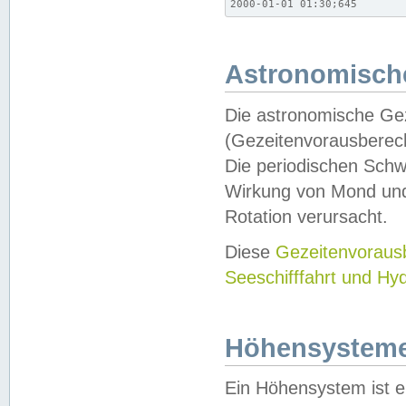
2000-01-01 01:30;645
Astronomische
Die astronomische Gez
(Gezeitenvorausberec
Die periodischen Schw
Wirkung von Mond und
Rotation verursacht.
Diese
Gezeitenvorau
Seeschifffahrt und Hy
Höhensystem
Ein Höhensystem ist e