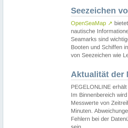
Seezeichen v
OpenSeaMap
↗
biete
nautische Information
Seamarks sind wichtig
Booten und Schiffen i
von Seezeichen wie Le
Aktualität der
PEGELONLINE erhält u
Im Binnenbereich wird 
Messwerte von Zeitreih
Minuten. Abweichungen
Fehlern bei der Daten
sein.