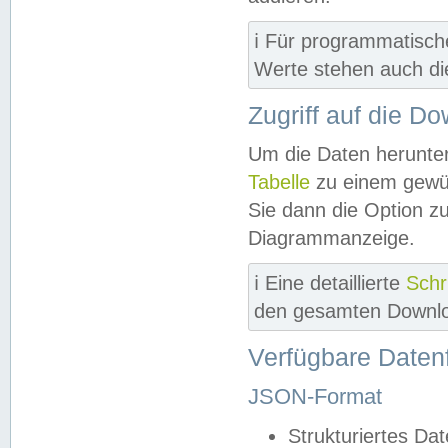
ℹ️ Für programmatisch
Werte stehen auch d
Zugriff auf die D
Um die Daten herunter
Tabelle
zu einem gewün
Sie dann die Option z
Diagrammanzeige.
ℹ️ Eine detaillierte
Schr
den gesamten Downlo
Verfügbare Daten
JSON-Format
Strukturiertes Da