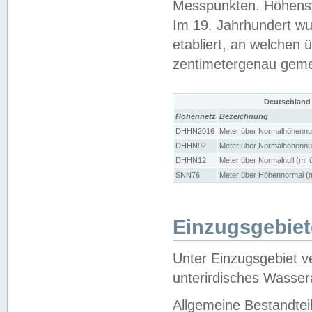
Messpunkten. Höhensy
Im 19. Jahrhundert wu
etabliert, an welchen 
zentimetergenau gem
Deutschland
Höhennetz
Bezeichnung
DHHN2016
Meter über Normalhöhennul
DHHN92
Meter über Normalhöhennul
DHHN12
Meter über Normalnull (m. 
SNN76
Meter über Höhennormal (m
Einzugsgebiet
Unter Einzugsgebiet v
unterirdisches Wasser
Allgemeine Bestandtei