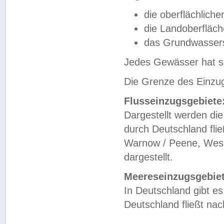
die oberflächlich
die Landoberfläc
das Grundwasser
Jedes Gewässer hat se
Die Grenze des Einzug
Flusseinzugsgebiete
Dargestellt werden die
durch Deutschland fli
Warnow / Peene, Weser
dargestellt.
Meereseinzugsgebiet
In Deutschland gibt 
Deutschland fließt n