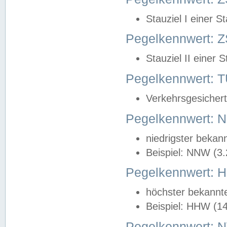
Stauziel I einer S
Pegelkennwert: Z
Stauziel II einer 
Pegelkennwert:
Verkehrsgesichert
Pegelkennwert:
niedrigster bekan
Beispiel: NNW (3
Pegelkennwert:
höchster bekannt
Beispiel: HHW (1
Pegelkennwert: 