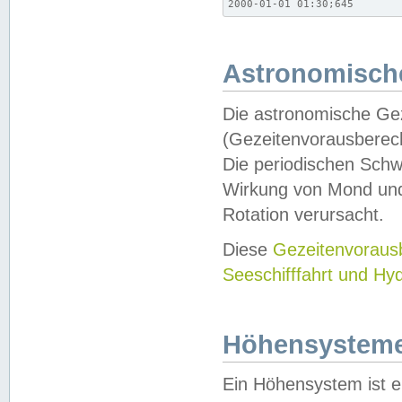
2000-01-01 01:30;645
Astronomische
Die astronomische Gez
(Gezeitenvorausberec
Die periodischen Schw
Wirkung von Mond und
Rotation verursacht.
Diese
Gezeitenvorau
Seeschifffahrt und Hy
Höhensystem
Ein Höhensystem ist e