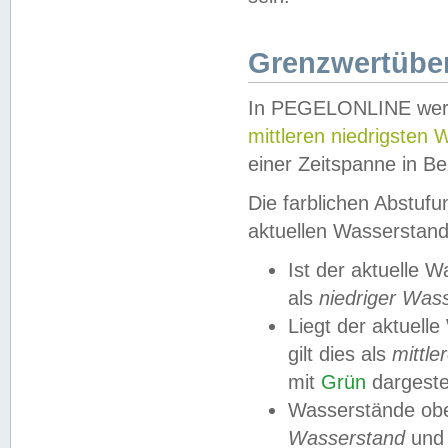
Grenzwertüber
In PEGELONLINE werde
mittleren niedrigsten
einer Zeitspanne in Be
Die farblichen Abstuf
aktuellen Wasserstand
Ist der aktuelle 
als
niedriger Was
Liegt der aktue
gilt dies als
mittle
mit
Grün
dargestel
Wasserstände obe
Wasserstand
und