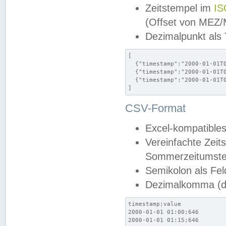
Zeitstempel im
IS
(Offset von MEZ
Dezimalpunkt als
[

  {"timestamp":"2000-01-01T0
  {"timestamp":"2000-01-01T0
  {"timestamp":"2000-01-01T0
]
CSV-Format
Excel-kompatibles
Vereinfachte Zeit
Sommerzeitumstel
Semikolon als Fel
Dezimalkomma (de
timestamp;value

2000-01-01 01:00;646

2000-01-01 01:15;646
