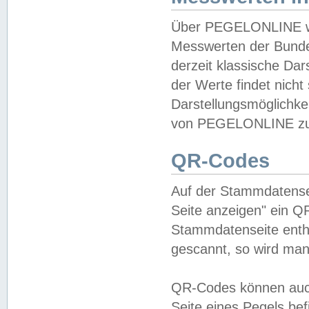
Über PEGELONLINE wer
Messwerten der Bundes
derzeit klassische Da
der Werte findet nicht 
Darstellungsmöglichkei
von PEGELONLINE zu 
QR-Codes
Auf der Stammdatensei
Seite anzeigen" ein Q
Stammdatenseite enthä
gescannt, so wird man
QR-Codes können auc
Seite eines Pegels be