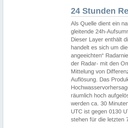
24 Stunden R
Als Quelle dient ein n
gleitende 24h-Aufsum
Dieser Layer enthält
handelt es sich um di
angeeichten“ Radarnie
der Radar- mit den O
Mittelung von Differe
Auflösung. Das Produk
Hochwasservorhersagez
räumlich hoch aufgelö
werden ca. 30 Minuten
UTC ist gegen 0130 UTC
stehen für die letzten