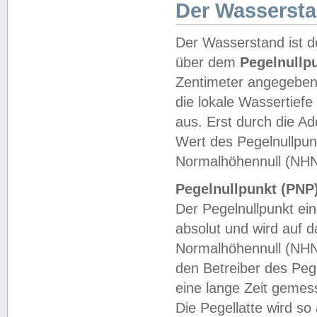
Der Wasserst
Der Wasserstand ist d
über dem
Pegelnullp
Zentimeter angegeben
die lokale Wassertie
aus. Erst durch die A
Wert des Pegelnullpun
Normalhöhennull (NHN
Pegelnullpunkt (PNP)
Der Pegelnullpunkt ei
absolut und wird auf
Normalhöhennull (NHN
den Betreiber des Pege
eine lange Zeit geme
Die Pegellatte wird s