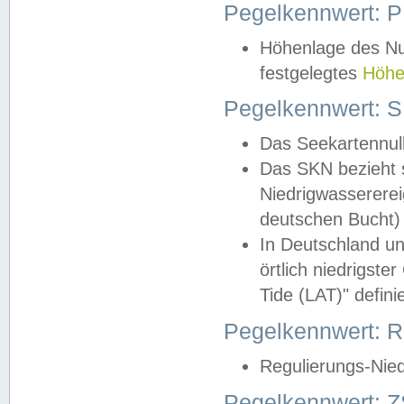
Pegelkennwert: 
Höhenlage des Nul
festgelegtes
Höhe
Pegelkennwert: 
Das Seekartennull
Das SKN bezieht s
Niedrigwassererei
deutschen Bucht) 
In Deutschland un
örtlich niedrigst
Tide (LAT)" definie
Pegelkennwert:
Regulierungs-Nie
Pegelkennwert: Z