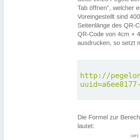
Tab öffnen", welcher 
Voreingestellt sind 4
Seitenlänge des QR-C
QR-Code von 4cm × 4c
ausdrucken, so setzt 
http://pegelo
uuid=a6ee8177
Die Formel zur Berech
lautet:
			(DPI × Druckkantenlänge in cm) ÷ 2,54 = Kantenlänge in Pixel
