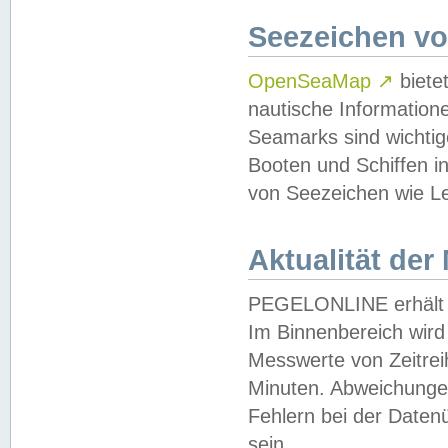
Seezeichen v
OpenSeaMap
↗
biete
nautische Information
Seamarks sind wichtig
Booten und Schiffen i
von Seezeichen wie Le
Aktualität der
PEGELONLINE erhält u
Im Binnenbereich wird 
Messwerte von Zeitreih
Minuten. Abweichungen
Fehlern bei der Daten
sein.