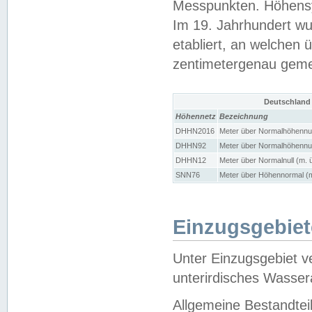
Messpunkten. Höhensy
Im 19. Jahrhundert wu
etabliert, an welchen 
zentimetergenau gem
Deutschland
Höhennetz
Bezeichnung
DHHN2016
Meter über Normalhöhennul
DHHN92
Meter über Normalhöhennul
DHHN12
Meter über Normalnull (m. 
SNN76
Meter über Höhennormal (m
Einzugsgebiet
Unter Einzugsgebiet v
unterirdisches Wasser
Allgemeine Bestandtei