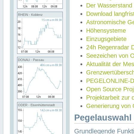
Der Wasserstand
Download langfris
RHEIN - Koblenz
Astronomische Gez
Höhensysteme
Einzugsgebiete
24h Regenradar
Seezeichen von 
DONAU - Passau
Aktualität der Me
Grenzwertübersch
PEGELONLINE-Di
Open Source Projek
Projektarbeit zur
Generierung von 
ODER - Eisenhüttenstadt
Pegelauswahl 
Grundlegende Funkti