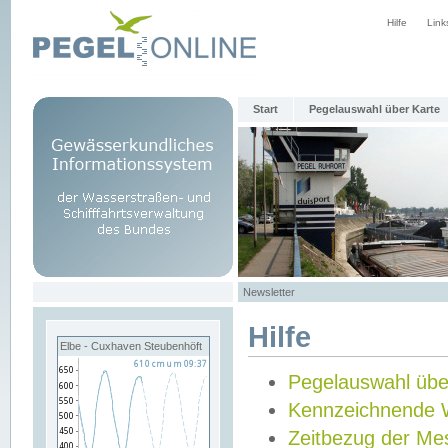
Hilfe
Link
Start
Pegelauswahl über Karte
Newsletter
Hilfe
Elbe - Cuxhaven Steubenhöft
Pegelauswahl übe
Kennzeichnende 
Zeitbezug der Me