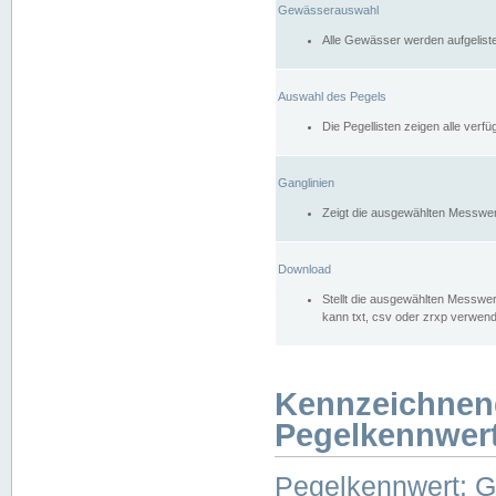
Gewässerauswahl
Alle Gewässer werden aufgelist
Auswahl des Pegels
Die Pegellisten zeigen alle ver
Ganglinien
Zeigt die ausgewählten Messwer
Download
Stellt die ausgewählten Messwer
kann txt, csv oder zrxp verwen
Kennzeichnen
Pegelkennwer
Pegelkennwert: 