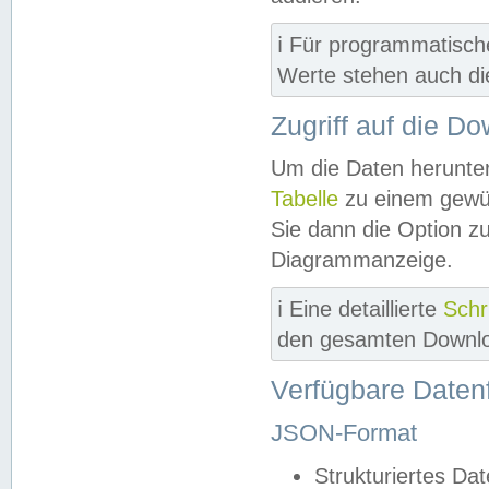
ℹ️ Für programmatisch
Werte stehen auch d
Zugriff auf die D
Um die Daten herunter
Tabelle
zu einem gewün
Sie dann die Option z
Diagrammanzeige.
ℹ️ Eine detaillierte
Schr
den gesamten Downlo
Verfügbare Daten
JSON-Format
Strukturiertes Da