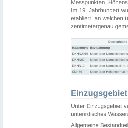
Messpunkten. Höhensy
Im 19. Jahrhundert wu
etabliert, an welchen 
zentimetergenau gem
Deutschland
Höhennetz
Bezeichnung
DHHN2016
Meter über Normalhöhennul
DHHN92
Meter über Normalhöhennul
DHHN12
Meter über Normalnull (m. 
SNN76
Meter über Höhennormal (m
Einzugsgebiet
Unter Einzugsgebiet v
unterirdisches Wasser
Allgemeine Bestandtei