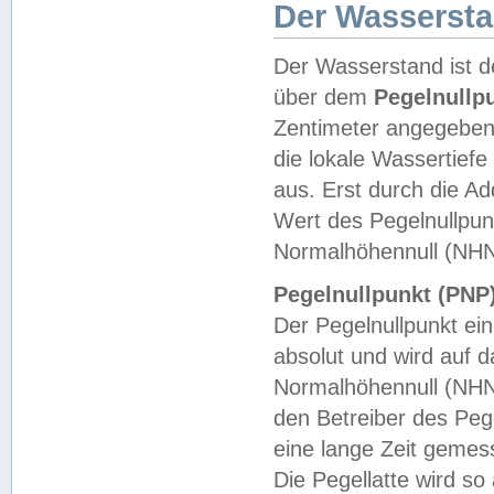
Der Wasserst
Der Wasserstand ist d
über dem
Pegelnullp
Zentimeter angegeben
die lokale Wassertie
aus. Erst durch die A
Wert des Pegelnullpun
Normalhöhennull (NHN
Pegelnullpunkt (PNP)
Der Pegelnullpunkt ei
absolut und wird auf
Normalhöhennull (NHN
den Betreiber des Pege
eine lange Zeit geme
Die Pegellatte wird s