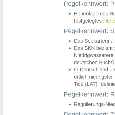
Pegelkennwert: 
Höhenlage des Nul
festgelegtes
Höhe
Pegelkennwert: 
Das Seekartennull
Das SKN bezieht s
Niedrigwassererei
deutschen Bucht) 
In Deutschland un
örtlich niedrigst
Tide (LAT)" definie
Pegelkennwert:
Regulierungs-Nie
Pegelkennwert: Z