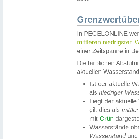
Grenzwertüber
In PEGELONLINE werde
mittleren niedrigsten
einer Zeitspanne in Be
Die farblichen Abstuf
aktuellen Wasserstand
Ist der aktuelle 
als
niedriger Was
Liegt der aktue
gilt dies als
mittle
mit
Grün
dargestel
Wasserstände obe
Wasserstand
und