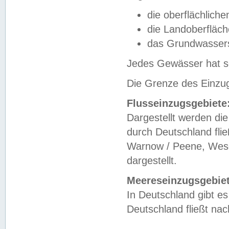
die oberflächlich
die Landoberfläc
das Grundwasser
Jedes Gewässer hat se
Die Grenze des Einzug
Flusseinzugsgebiete
Dargestellt werden die
durch Deutschland fli
Warnow / Peene, Weser
dargestellt.
Meereseinzugsgebiet
In Deutschland gibt 
Deutschland fließt n