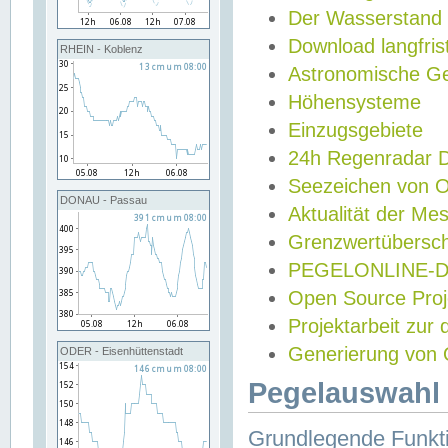
Der Wasserstand
Download langfris
RHEIN - Koblenz
Astronomische Gez
Höhensysteme
Einzugsgebiete
24h Regenradar
Seezeichen von 
DONAU - Passau
Aktualität der Me
Grenzwertübersch
PEGELONLINE-Di
Open Source Projek
Projektarbeit zur
Generierung von 
ODER - Eisenhüttenstadt
Pegelauswahl 
Grundlegende Funkti