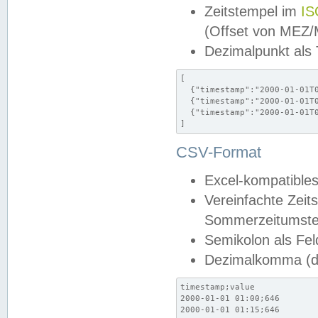
Zeitstempel im
IS
(Offset von MEZ
Dezimalpunkt als
[

  {"timestamp":"2000-01-01T0
  {"timestamp":"2000-01-01T0
  {"timestamp":"2000-01-01T0
]
CSV-Format
Excel-kompatibles
Vereinfachte Zeit
Sommerzeitumstel
Semikolon als Fel
Dezimalkomma (de
timestamp;value

2000-01-01 01:00;646

2000-01-01 01:15;646
