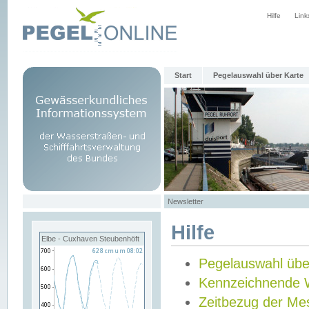
Hilfe
Link
Start
Pegelauswahl über Karte
Newsletter
Hilfe
Elbe - Cuxhaven Steubenhöft
Pegelauswahl übe
Kennzeichnende 
Zeitbezug der Me