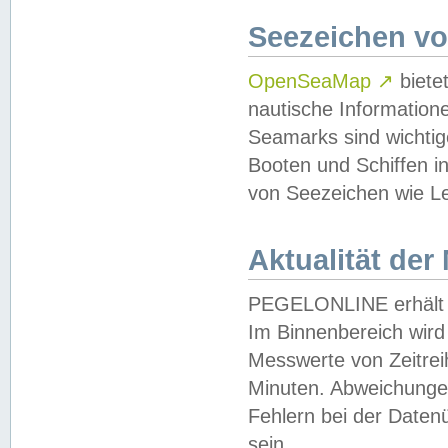
Seezeichen v
OpenSeaMap
↗
biete
nautische Information
Seamarks sind wichtig
Booten und Schiffen i
von Seezeichen wie Le
Aktualität der
PEGELONLINE erhält u
Im Binnenbereich wird 
Messwerte von Zeitreih
Minuten. Abweichungen
Fehlern bei der Daten
sein.