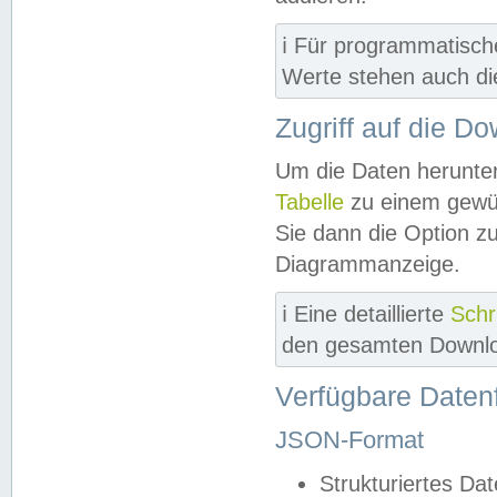
ℹ️ Für programmatisch
Werte stehen auch d
Zugriff auf die D
Um die Daten herunter
Tabelle
zu einem gewün
Sie dann die Option z
Diagrammanzeige.
ℹ️ Eine detaillierte
Schr
den gesamten Downlo
Verfügbare Daten
JSON-Format
Strukturiertes Da