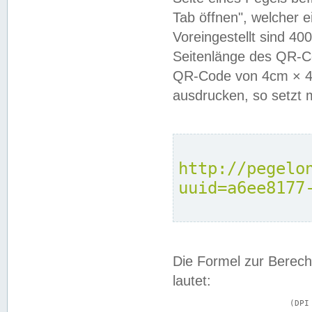
Tab öffnen", welcher 
Voreingestellt sind 4
Seitenlänge des QR-C
QR-Code von 4cm × 4c
ausdrucken, so setzt 
http://pegelo
uuid=a6ee8177
Die Formel zur Berech
lautet:
			(DPI × Druckkantenlänge in cm) ÷ 2,54 = Kantenlänge in Pixel
