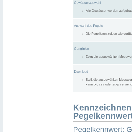
Gewässerauswahl
Alle Gewässer werden aufgelist
Auswahl des Pegels
Die Pegellisten zeigen alle ver
Ganglinien
Zeigt die ausgewählten Messwer
Download
Stellt die ausgewählten Messwer
kann txt, csv oder zrxp verwen
Kennzeichnen
Pegelkennwer
Pegelkennwert: 