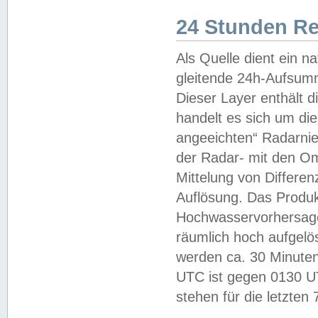
24 Stunden R
Als Quelle dient ein n
gleitende 24h-Aufsum
Dieser Layer enthält
handelt es sich um di
angeeichten“ Radarnie
der Radar- mit den O
Mittelung von Differe
Auflösung. Das Produk
Hochwasservorhersagez
räumlich hoch aufgelö
werden ca. 30 Minuten
UTC ist gegen 0130 UTC
stehen für die letzten