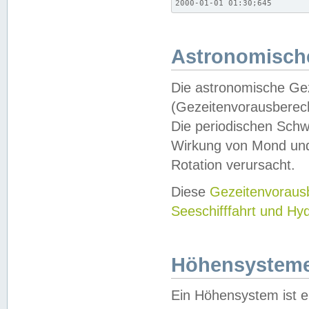
2000-01-01 01:30;645
Astronomische
Die astronomische Gez
(Gezeitenvorausberec
Die periodischen Schw
Wirkung von Mond und
Rotation verursacht.
Diese
Gezeitenvorau
Seeschifffahrt und Hy
Höhensystem
Ein Höhensystem ist e