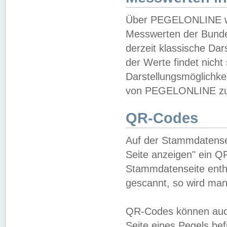
Über PEGELONLINE wer
Messwerten der Bundes
derzeit klassische Da
der Werte findet nicht 
Darstellungsmöglichkei
von PEGELONLINE zu 
QR-Codes
Auf der Stammdatensei
Seite anzeigen" ein Q
Stammdatenseite enthä
gescannt, so wird man
QR-Codes können auc
Seite eines Pegels be