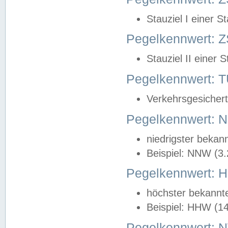
Stauziel I einer S
Pegelkennwert: Z
Stauziel II einer 
Pegelkennwert:
Verkehrsgesichert
Pegelkennwert:
niedrigster bekan
Beispiel: NNW (3
Pegelkennwert:
höchster bekannt
Beispiel: HHW (1
Pegelkennwert: 