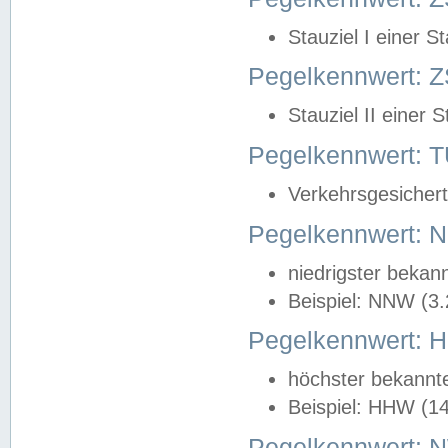
Stauziel I einer S
Pegelkennwert: Z
Stauziel II einer 
Pegelkennwert:
Verkehrsgesichert
Pegelkennwert:
niedrigster bekan
Beispiel: NNW (3
Pegelkennwert:
höchster bekannt
Beispiel: HHW (1
Pegelkennwert: 