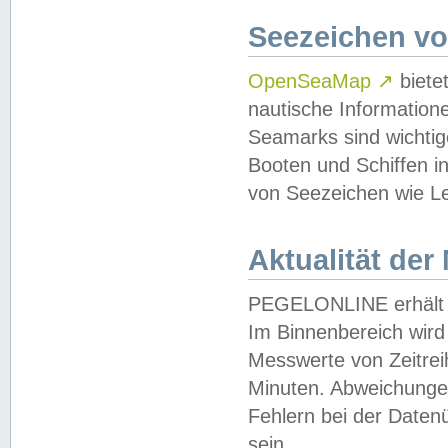
Seezeichen v
OpenSeaMap
↗
biete
nautische Information
Seamarks sind wichtig
Booten und Schiffen i
von Seezeichen wie Le
Aktualität der
PEGELONLINE erhält u
Im Binnenbereich wird 
Messwerte von Zeitreih
Minuten. Abweichungen
Fehlern bei der Daten
sein.