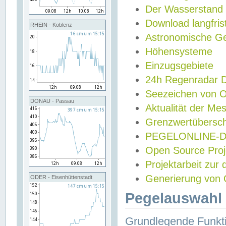
Der Wasserstand
Download langfris
RHEIN - Koblenz
Astronomische Gez
Höhensysteme
Einzugsgebiete
24h Regenradar
Seezeichen von 
DONAU - Passau
Aktualität der Me
Grenzwertübersch
PEGELONLINE-Di
Open Source Projek
Projektarbeit zur
Generierung von 
ODER - Eisenhüttenstadt
Pegelauswahl 
Grundlegende Funkti