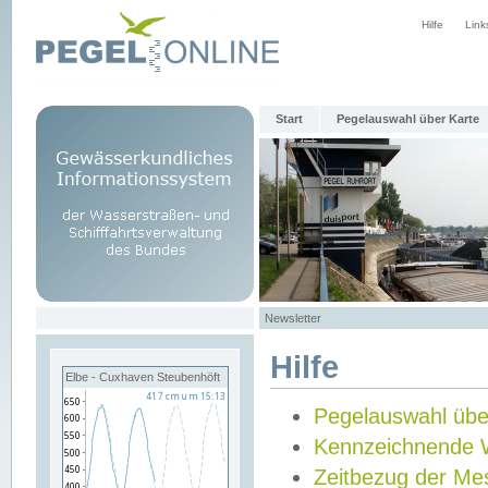
Hilfe
Link
Start
Pegelauswahl über Karte
Newsletter
Hilfe
Elbe - Cuxhaven Steubenhöft
Pegelauswahl übe
Kennzeichnende 
Zeitbezug der Me