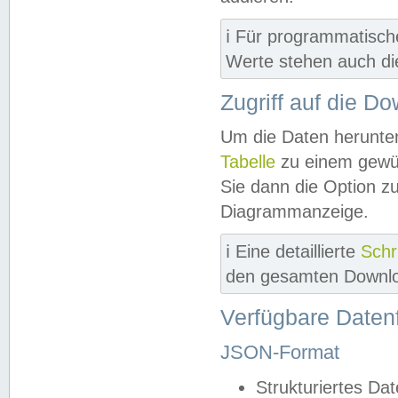
ℹ️ Für programmatisch
Werte stehen auch d
Zugriff auf die D
Um die Daten herunter
Tabelle
zu einem gewün
Sie dann die Option z
Diagrammanzeige.
ℹ️ Eine detaillierte
Schr
den gesamten Downlo
Verfügbare Daten
JSON-Format
Strukturiertes Da