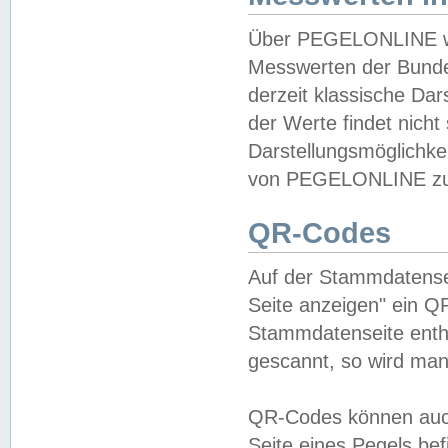
Über PEGELONLINE wer
Messwerten der Bundes
derzeit klassische Da
der Werte findet nicht 
Darstellungsmöglichkei
von PEGELONLINE zu 
QR-Codes
Auf der Stammdatensei
Seite anzeigen" ein Q
Stammdatenseite enthä
gescannt, so wird man
QR-Codes können auc
Seite eines Pegels be