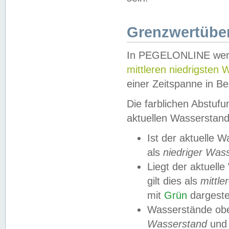
Grenzwertüber
In PEGELONLINE werde
mittleren niedrigsten
einer Zeitspanne in Be
Die farblichen Abstuf
aktuellen Wasserstand
Ist der aktuelle 
als
niedriger Was
Liegt der aktue
gilt dies als
mittle
mit
Grün
dargestel
Wasserstände obe
Wasserstand
und