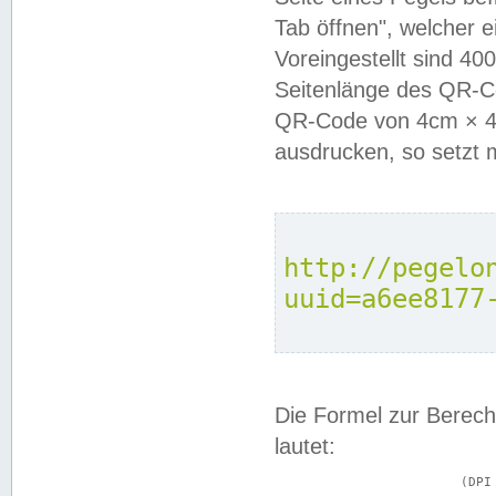
Tab öffnen", welcher 
Voreingestellt sind 4
Seitenlänge des QR-C
QR-Code von 4cm × 4c
ausdrucken, so setzt 
http://pegelo
uuid=a6ee8177
Die Formel zur Berech
lautet:
			(DPI × Druckkantenlänge in cm) ÷ 2,54 = Kantenlänge in Pixel
