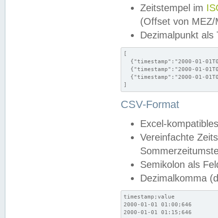
Zeitstempel im
IS
(Offset von MEZ
Dezimalpunkt als
[

  {"timestamp":"2000-01-01T0
  {"timestamp":"2000-01-01T0
  {"timestamp":"2000-01-01T0
]
CSV-Format
Excel-kompatibles
Vereinfachte Zeit
Sommerzeitumstel
Semikolon als Fel
Dezimalkomma (de
timestamp;value

2000-01-01 01:00;646

2000-01-01 01:15;646
