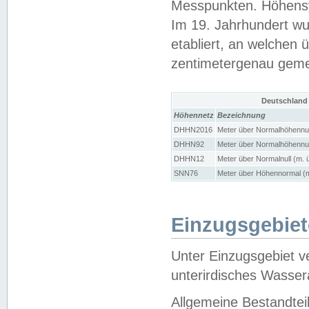
Messpunkten. Höhensy
Im 19. Jahrhundert wu
etabliert, an welchen 
zentimetergenau gem
Deutschland
Höhennetz
Bezeichnung
DHHN2016
Meter über Normalhöhennul
DHHN92
Meter über Normalhöhennul
DHHN12
Meter über Normalnull (m. 
SNN76
Meter über Höhennormal (m
Einzugsgebiet
Unter Einzugsgebiet v
unterirdisches Wasser
Allgemeine Bestandtei