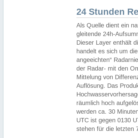
24 Stunden R
Als Quelle dient ein n
gleitende 24h-Aufsum
Dieser Layer enthält
handelt es sich um di
angeeichten“ Radarnie
der Radar- mit den O
Mittelung von Differe
Auflösung. Das Produk
Hochwasservorhersagez
räumlich hoch aufgelö
werden ca. 30 Minuten
UTC ist gegen 0130 UTC
stehen für die letzten