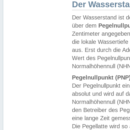
Der Wasserst
Der Wasserstand ist d
über dem
Pegelnullp
Zentimeter angegeben
die lokale Wassertie
aus. Erst durch die A
Wert des Pegelnullpun
Normalhöhennull (NHN
Pegelnullpunkt (PNP)
Der Pegelnullpunkt ei
absolut und wird auf
Normalhöhennull (NHN
den Betreiber des Pege
eine lange Zeit geme
Die Pegellatte wird s