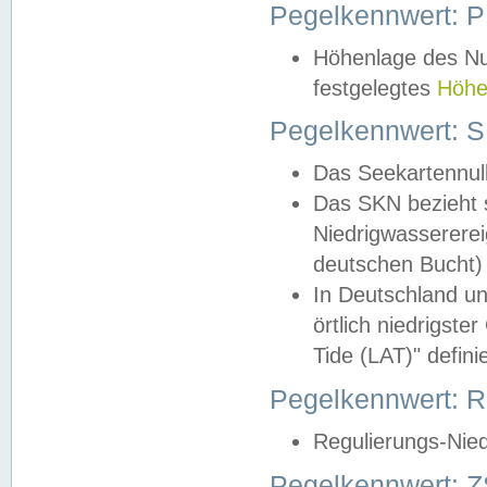
Pegelkennwert: 
Höhenlage des Nul
festgelegtes
Höhe
Pegelkennwert: 
Das Seekartennull
Das SKN bezieht s
Niedrigwassererei
deutschen Bucht) 
In Deutschland un
örtlich niedrigst
Tide (LAT)" definie
Pegelkennwert:
Regulierungs-Nie
Pegelkennwert: Z