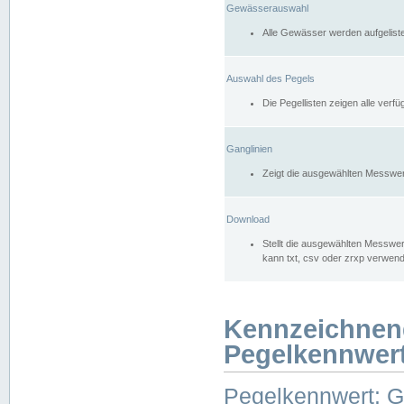
Gewässerauswahl
Alle Gewässer werden aufgelist
Auswahl des Pegels
Die Pegellisten zeigen alle ver
Ganglinien
Zeigt die ausgewählten Messwer
Download
Stellt die ausgewählten Messwer
kann txt, csv oder zrxp verwen
Kennzeichnen
Pegelkennwer
Pegelkennwert: 