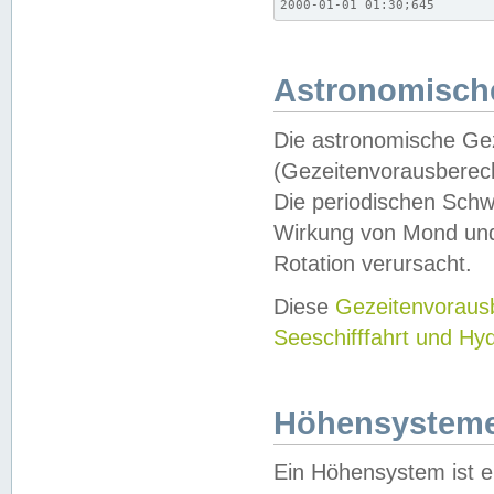
2000-01-01 01:30;645
Astronomische
Die astronomische Gez
(Gezeitenvorausberec
Die periodischen Schw
Wirkung von Mond und
Rotation verursacht.
Diese
Gezeitenvorau
Seeschifffahrt und Hy
Höhensystem
Ein Höhensystem ist e