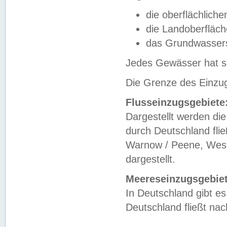
die oberflächlich
die Landoberfläc
das Grundwasser
Jedes Gewässer hat se
Die Grenze des Einzug
Flusseinzugsgebiete
Dargestellt werden die
durch Deutschland fli
Warnow / Peene, Weser
dargestellt.
Meereseinzugsgebiet
In Deutschland gibt 
Deutschland fließt n