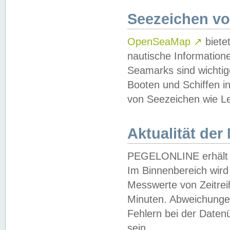
Seezeichen v
OpenSeaMap
↗
biete
nautische Information
Seamarks sind wichtig
Booten und Schiffen i
von Seezeichen wie Le
Aktualität der
PEGELONLINE erhält u
Im Binnenbereich wird 
Messwerte von Zeitreih
Minuten. Abweichungen
Fehlern bei der Daten
sein.