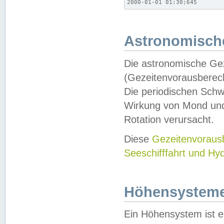
2000-01-01 01:30;645
Astronomische
Die astronomische Gez
(Gezeitenvorausberec
Die periodischen Schw
Wirkung von Mond und
Rotation verursacht.
Diese
Gezeitenvorau
Seeschifffahrt und Hy
Höhensystem
Ein Höhensystem ist e