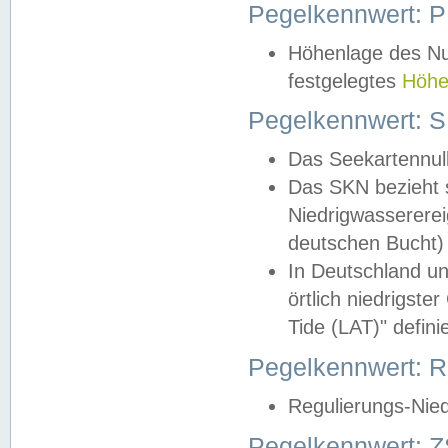
Pegelkennwert: 
Höhenlage des Nul
festgelegtes
Höhe
Pegelkennwert: 
Das Seekartennull
Das SKN bezieht s
Niedrigwassererei
deutschen Bucht) 
In Deutschland un
örtlich niedrigst
Tide (LAT)" definie
Pegelkennwert:
Regulierungs-Nie
Pegelkennwert: Z