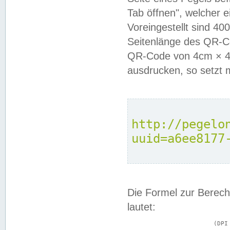
Tab öffnen", welcher 
Voreingestellt sind 4
Seitenlänge des QR-C
QR-Code von 4cm × 4c
ausdrucken, so setzt 
http://pegelo
uuid=a6ee8177
Die Formel zur Berech
lautet:
			(DPI × Druckkantenlänge in cm) ÷ 2,54 = Kantenlänge in Pixel
