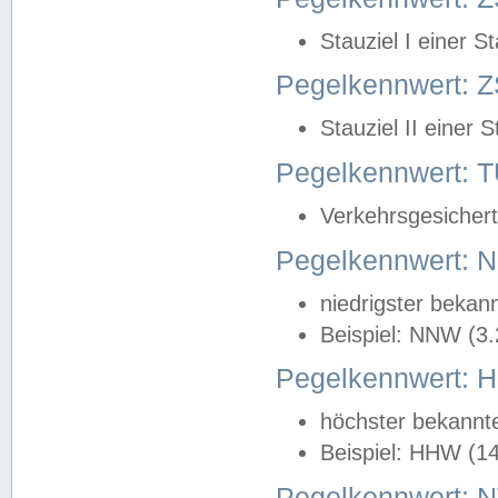
Stauziel I einer S
Pegelkennwert: Z
Stauziel II einer 
Pegelkennwert:
Verkehrsgesichert
Pegelkennwert:
niedrigster bekan
Beispiel: NNW (3
Pegelkennwert:
höchster bekannt
Beispiel: HHW (1
Pegelkennwert: 