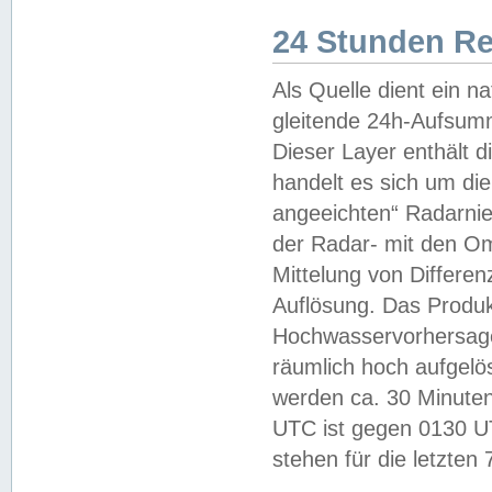
24 Stunden R
Als Quelle dient ein n
gleitende 24h-Aufsum
Dieser Layer enthält
handelt es sich um di
angeeichten“ Radarnie
der Radar- mit den O
Mittelung von Differe
Auflösung. Das Produk
Hochwasservorhersagez
räumlich hoch aufgelö
werden ca. 30 Minuten
UTC ist gegen 0130 UTC
stehen für die letzten