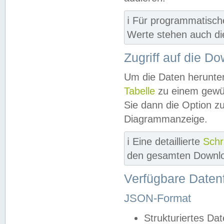
ℹ️ Für programmatisch
Werte stehen auch d
Zugriff auf die D
Um die Daten herunter
Tabelle
zu einem gewün
Sie dann die Option z
Diagrammanzeige.
ℹ️ Eine detaillierte
Schr
den gesamten Downlo
Verfügbare Daten
JSON-Format
Strukturiertes Da