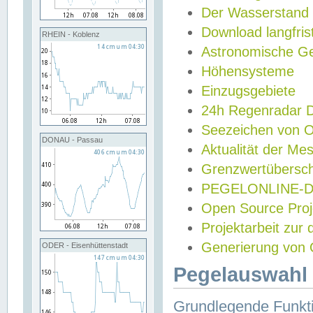
Der Wasserstand
Download langfris
RHEIN - Koblenz
Astronomische Gez
Höhensysteme
Einzugsgebiete
24h Regenradar
Seezeichen von 
DONAU - Passau
Aktualität der Me
Grenzwertübersch
PEGELONLINE-Di
Open Source Projek
Projektarbeit zur
Generierung von 
ODER - Eisenhüttenstadt
Pegelauswahl 
Grundlegende Funkti