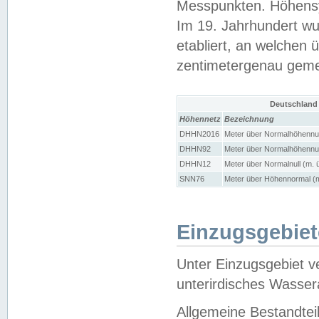
Messpunkten. Höhensy
Im 19. Jahrhundert wu
etabliert, an welchen 
zentimetergenau gem
Deutschland
Höhennetz
Bezeichnung
DHHN2016
Meter über Normalhöhennul
DHHN92
Meter über Normalhöhennul
DHHN12
Meter über Normalnull (m. 
SNN76
Meter über Höhennormal (m
Einzugsgebiet
Unter Einzugsgebiet v
unterirdisches Wasser
Allgemeine Bestandtei