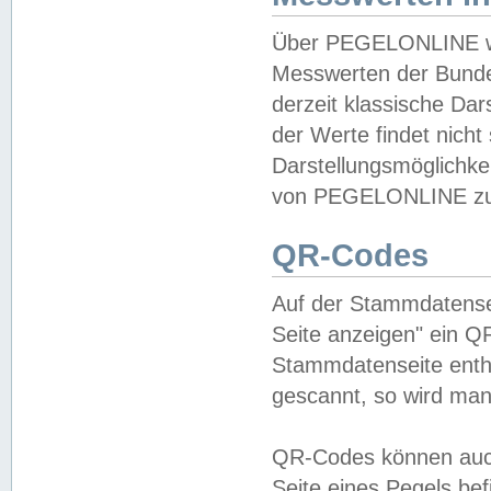
Über PEGELONLINE wer
Messwerten der Bundes
derzeit klassische Da
der Werte findet nicht 
Darstellungsmöglichkei
von PEGELONLINE zu 
QR-Codes
Auf der Stammdatensei
Seite anzeigen" ein Q
Stammdatenseite enthä
gescannt, so wird man
QR-Codes können auc
Seite eines Pegels be