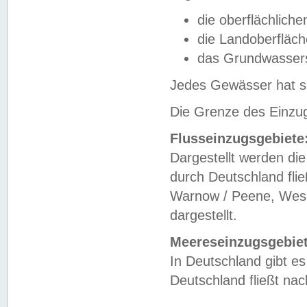
die oberflächlich
die Landoberfläc
das Grundwasser
Jedes Gewässer hat se
Die Grenze des Einzug
Flusseinzugsgebiete
Dargestellt werden die
durch Deutschland fli
Warnow / Peene, Weser
dargestellt.
Meereseinzugsgebiet
In Deutschland gibt 
Deutschland fließt n