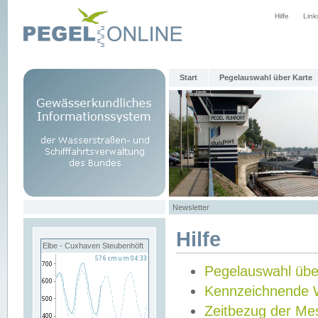
Hilfe
Link
Start
Pegelauswahl über Karte
Newsletter
Hilfe
Elbe - Cuxhaven Steubenhöft
Pegelauswahl übe
Kennzeichnende 
Zeitbezug der Me