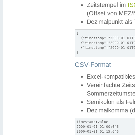
Zeitstempel im
IS
(Offset von MEZ
Dezimalpunkt als
[

  {"timestamp":"2000-01-01T0
  {"timestamp":"2000-01-01T0
  {"timestamp":"2000-01-01T0
]
CSV-Format
Excel-kompatibles
Vereinfachte Zeit
Sommerzeitumstel
Semikolon als Fel
Dezimalkomma (de
timestamp;value

2000-01-01 01:00;646

2000-01-01 01:15;646
