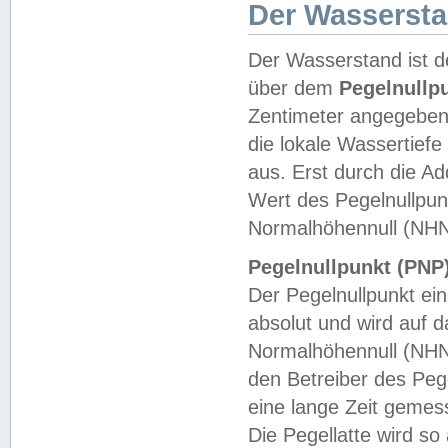
Der Wasserst
Der Wasserstand ist d
über dem
Pegelnullp
Zentimeter angegeben
die lokale Wassertie
aus. Erst durch die A
Wert des Pegelnullpun
Normalhöhennull (NHN
Pegelnullpunkt (PNP)
Der Pegelnullpunkt ei
absolut und wird auf
Normalhöhennull (NHN
den Betreiber des Pege
eine lange Zeit geme
Die Pegellatte wird s