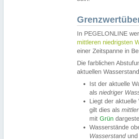
Grenzwertüber
In PEGELONLINE werde
mittleren niedrigsten
einer Zeitspanne in Be
Die farblichen Abstuf
aktuellen Wasserstand
Ist der aktuelle 
als
niedriger Was
Liegt der aktue
gilt dies als
mittle
mit
Grün
dargestel
Wasserstände obe
Wasserstand
und