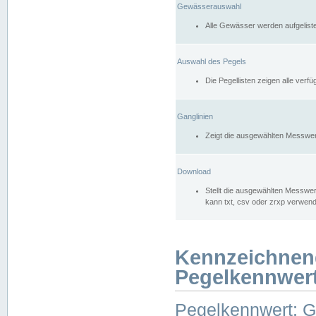
Gewässerauswahl
Alle Gewässer werden aufgelist
Auswahl des Pegels
Die Pegellisten zeigen alle ver
Ganglinien
Zeigt die ausgewählten Messwer
Download
Stellt die ausgewählten Messwer
kann txt, csv oder zrxp verwen
Kennzeichnen
Pegelkennwer
Pegelkennwert: 