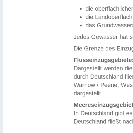
die oberflächlich
die Landoberfläc
das Grundwasser
Jedes Gewässer hat se
Die Grenze des Einzug
Flusseinzugsgebiete
Dargestellt werden die
durch Deutschland fli
Warnow / Peene, Weser
dargestellt.
Meereseinzugsgebiet
In Deutschland gibt 
Deutschland fließt n