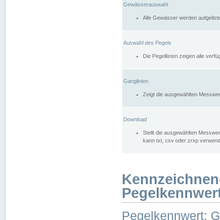
Gewässerauswahl
Alle Gewässer werden aufgelist
Auswahl des Pegels
Die Pegellisten zeigen alle ver
Ganglinien
Zeigt die ausgewählten Messwer
Download
Stellt die ausgewählten Messwer
kann txt, csv oder zrxp verwen
Kennzeichnen
Pegelkennwer
Pegelkennwert: 