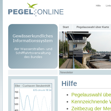
Hilfe
Link
Start
Pegelauswahl über Karte
Newsletter
Hilfe
Elbe - Cuxhaven Steubenhöft
Pegelauswahl übe
Kennzeichnende 
Zeitbezug der Me