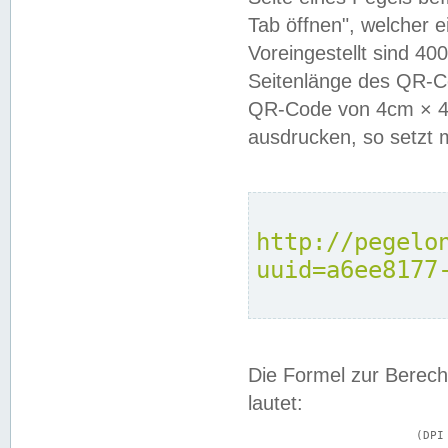
Tab öffnen", welcher 
Voreingestellt sind 4
Seitenlänge des QR-C
QR-Code von 4cm × 4c
ausdrucken, so setzt 
http://pegelo
uuid=a6ee8177
Die Formel zur Berech
lautet:
			(DPI × Druckkantenlänge in cm) ÷ 2,54 = Kantenlänge in Pixel
