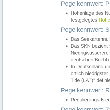
Pegelkennwert: 
Höhenlage des Nul
festgelegtes
Höhe
Pegelkennwert: 
Das Seekartennull
Das SKN bezieht s
Niedrigwassererei
deutschen Bucht) 
In Deutschland un
örtlich niedrigst
Tide (LAT)" definie
Pegelkennwert:
Regulierungs-Nie
Pegelkennwert: Z