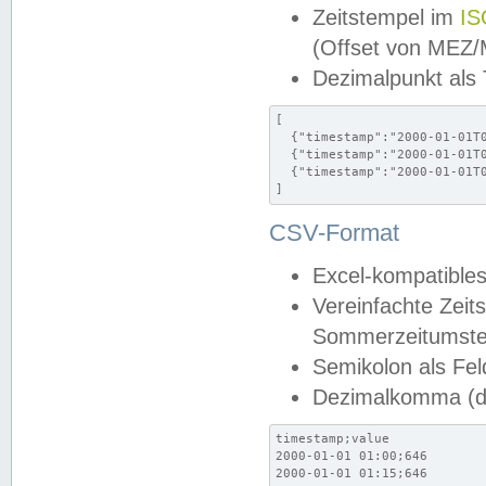
Zeitstempel im
IS
(Offset von MEZ
Dezimalpunkt als
[

  {"timestamp":"2000-01-01T0
  {"timestamp":"2000-01-01T0
  {"timestamp":"2000-01-01T0
]
CSV-Format
Excel-kompatibles
Vereinfachte Zeit
Sommerzeitumstel
Semikolon als Fel
Dezimalkomma (de
timestamp;value

2000-01-01 01:00;646

2000-01-01 01:15;646
