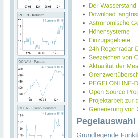
Der Wasserstand
Download langfris
RHEIN - Koblenz
Astronomische Gez
Höhensysteme
Einzugsgebiete
24h Regenradar
Seezeichen von 
DONAU - Passau
Aktualität der Me
Grenzwertübersch
PEGELONLINE-Di
Open Source Projek
Projektarbeit zur
Generierung von 
ODER - Eisenhüttenstadt
Pegelauswahl 
Grundlegende Funkti