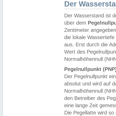
Der Wasserst
Der Wasserstand ist d
über dem
Pegelnullp
Zentimeter angegeben
die lokale Wassertie
aus. Erst durch die A
Wert des Pegelnullpun
Normalhöhennull (NHN
Pegelnullpunkt (PNP)
Der Pegelnullpunkt ei
absolut und wird auf
Normalhöhennull (NHN
den Betreiber des Pege
eine lange Zeit geme
Die Pegellatte wird s