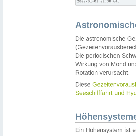
2000-01-01 01:30;645
Astronomische
Die astronomische Gez
(Gezeitenvorausberec
Die periodischen Schw
Wirkung von Mond und
Rotation verursacht.
Diese
Gezeitenvorau
Seeschifffahrt und Hy
Höhensystem
Ein Höhensystem ist e