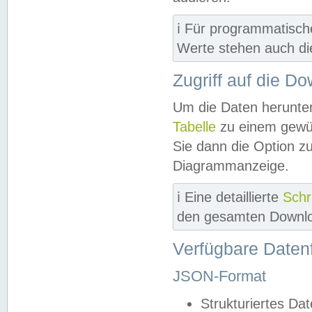
ℹ️ Für programmatisch
Werte stehen auch d
Zugriff auf die D
Um die Daten herunter
Tabelle
zu einem gewün
Sie dann die Option z
Diagrammanzeige.
ℹ️ Eine detaillierte
Schr
den gesamten Downlo
Verfügbare Daten
JSON-Format
Strukturiertes Da