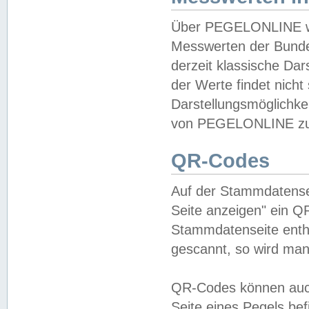
Über PEGELONLINE wer
Messwerten der Bundes
derzeit klassische Da
der Werte findet nicht 
Darstellungsmöglichkei
von PEGELONLINE zu 
QR-Codes
Auf der Stammdatensei
Seite anzeigen" ein Q
Stammdatenseite enthä
gescannt, so wird man
QR-Codes können auc
Seite eines Pegels be