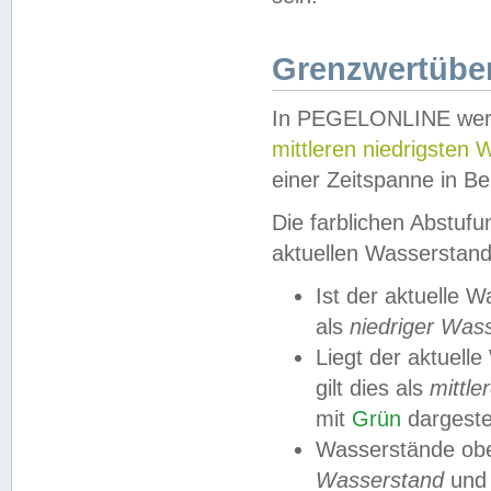
Grenzwertüber
In PEGELONLINE werde
mittleren niedrigsten
einer Zeitspanne in Be
Die farblichen Abstuf
aktuellen Wasserstand
Ist der aktuelle 
als
niedriger Was
Liegt der aktue
gilt dies als
mittle
mit
Grün
dargestel
Wasserstände obe
Wasserstand
und