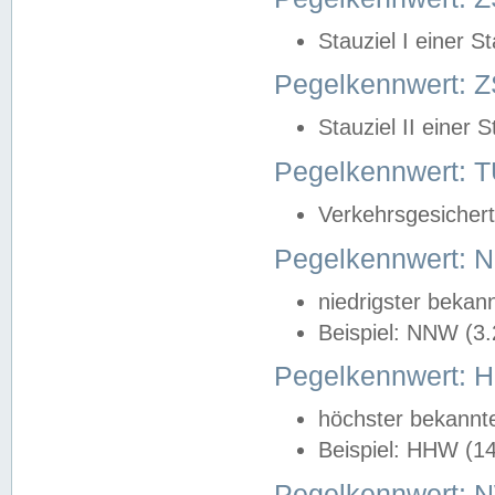
Stauziel I einer S
Pegelkennwert: Z
Stauziel II einer 
Pegelkennwert:
Verkehrsgesichert
Pegelkennwert:
niedrigster bekan
Beispiel: NNW (3
Pegelkennwert:
höchster bekannt
Beispiel: HHW (1
Pegelkennwert: 