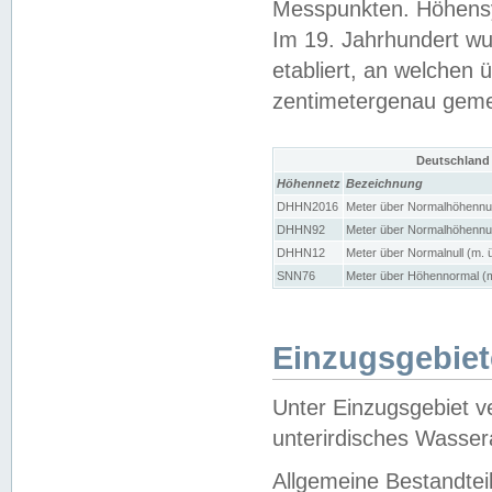
Messpunkten. Höhensy
Im 19. Jahrhundert wu
etabliert, an welchen 
zentimetergenau gem
Deutschland
Höhennetz
Bezeichnung
DHHN2016
Meter über Normalhöhennul
DHHN92
Meter über Normalhöhennul
DHHN12
Meter über Normalnull (m. 
SNN76
Meter über Höhennormal (m
Einzugsgebiet
Unter Einzugsgebiet v
unterirdisches Wasser
Allgemeine Bestandtei