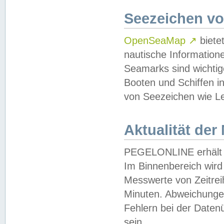
Seezeichen v
OpenSeaMap
↗
biete
nautische Information
Seamarks sind wichtig
Booten und Schiffen i
von Seezeichen wie Le
Aktualität der
PEGELONLINE erhält u
Im Binnenbereich wird 
Messwerte von Zeitreih
Minuten. Abweichungen
Fehlern bei der Daten
sein.