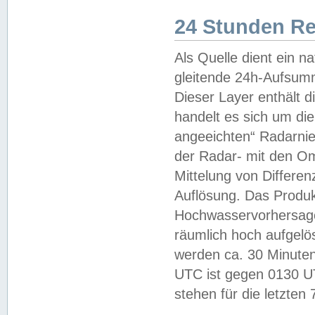
24 Stunden R
Als Quelle dient ein n
gleitende 24h-Aufsum
Dieser Layer enthält
handelt es sich um di
angeeichten“ Radarnie
der Radar- mit den O
Mittelung von Differe
Auflösung. Das Produk
Hochwasservorhersagez
räumlich hoch aufgelö
werden ca. 30 Minuten
UTC ist gegen 0130 UTC
stehen für die letzten