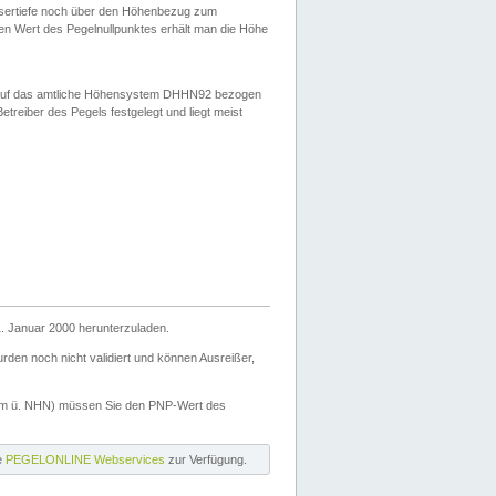
ssertiefe noch über den Höhenbezug zum
en Wert des Pegelnullpunktes erhält man die Höhe
d auf das amtliche Höhensystem DHHN92 bezogen
reiber des Pegels festgelegt und liegt meist
. Januar 2000 herunterzuladen.
den noch nicht validiert und können Ausreißer,
(m ü. NHN) müssen Sie den PNP-Wert des
ie
PEGELONLINE Webservices
zur Verfügung.