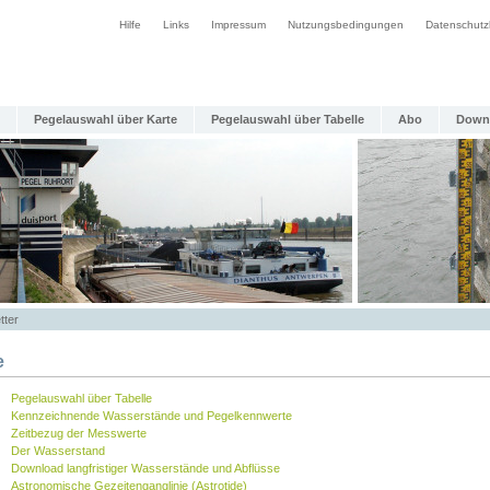
Hilfe
Links
Impressum
Nutzungsbedingungen
Datenschutz
Pegelauswahl über Karte
Pegelauswahl über Tabelle
Abo
Down
tter
e
Pegelauswahl über Tabelle
Kennzeichnende Wasserstände und Pegelkennwerte
Zeitbezug der Messwerte
Der Wasserstand
Download langfristiger Wasserstände und Abflüsse
Astronomische Gezeitenganglinie (Astrotide)