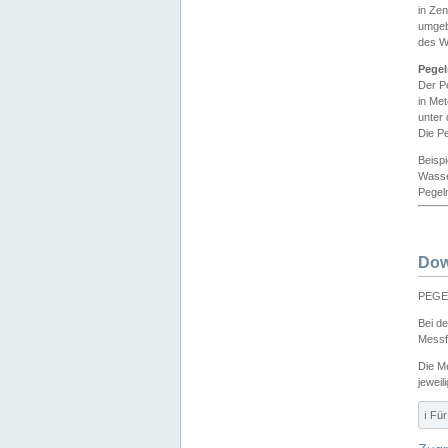
in Ze
umgeb
des W
Pegel
Der P
in Me
unter
Die Pe
Beisp
Wasse
Pegeln
Dow
PEGEL
Bei d
Messf
Die M
jeweil
ℹ️ F