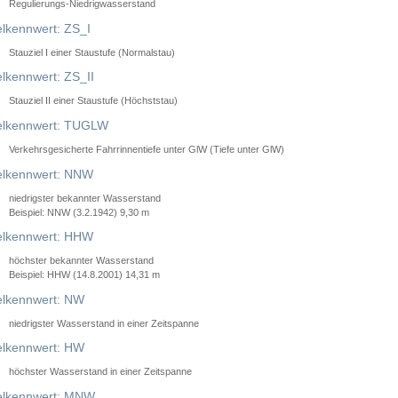
Regulierungs-Niedrigwasserstand
lkennwert: ZS_I
Stauziel I einer Staustufe (Normalstau)
lkennwert: ZS_II
Stauziel II einer Staustufe (Höchststau)
elkennwert: TUGLW
Verkehrsgesicherte Fahrrinnentiefe unter GlW (Tiefe unter GlW)
lkennwert: NNW
niedrigster bekannter Wasserstand
Beispiel: NNW (3.2.1942) 9,30 m
lkennwert: HHW
höchster bekannter Wasserstand
Beispiel: HHW (14.8.2001) 14,31 m
lkennwert: NW
niedrigster Wasserstand in einer Zeitspanne
lkennwert: HW
höchster Wasserstand in einer Zeitspanne
elkennwert: MNW