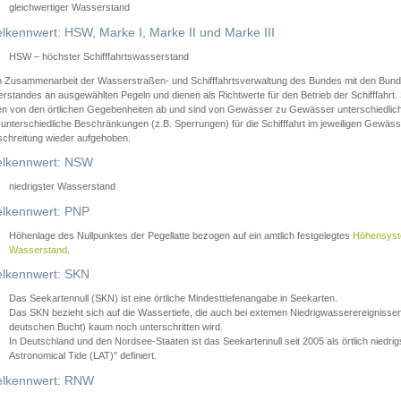
gleichwertiger Wasserstand
lkennwert: HSW, Marke I, Marke II und Marke III
HSW – höchster Schifffahrtswasserstand
in Zusammenarbeit der Wasserstraßen- und Schifffahrtsverwaltung des Bundes mit den Bund
standes an ausgewählten Pegeln und dienen als Richtwerte für den Betrieb der Schifffahrt. 
n von den örtlichen Gegebenheiten ab und sind von Gewässer zu Gewässer unterschiedlich
 unterschiedliche Beschränkungen (z.B. Sperrungen) für die Schifffahrt im jeweiligen Gewäss
schreitung wieder aufgehoben.
lkennwert: NSW
niedrigster Wasserstand
lkennwert: PNP
Höhenlage des Nullpunktes der Pegellatte bezogen auf ein amtlich festgelegtes
Höhensys
Wasserstand
.
lkennwert: SKN
Das Seekartennull (SKN) ist eine örtliche Mindesttiefenangabe in Seekarten.
Das SKN bezieht sich auf die Wassertiefe, die auch bei extemen Niedrigwasserereignissen
deutschen Bucht) kaum noch unterschritten wird.
In Deutschland und den Nordsee-Staaten ist das Seekartennull seit 2005 als örtlich nie
Astronomical Tide (LAT)" definiert.
lkennwert: RNW