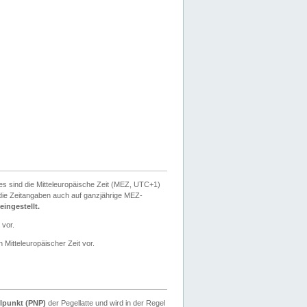
ies sind die Mitteleuropäische Zeit (MEZ, UTC+1)
ie Zeitangaben auch auf ganzjährige MEZ-
ingestellt.
 vor.
 Mitteleuropäischer Zeit vor.
lpunkt (PNP)
der Pegellatte und wird in der Regel