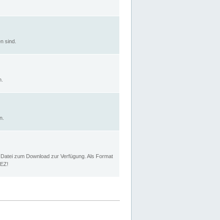
n sind.
n.
n.
p Datei zum Download zur Verfügung. Als Format
MEZ!