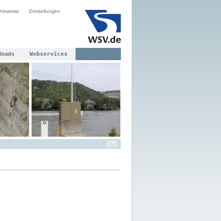
hinweise
Einstellungen
loads
Webservices