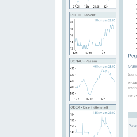
RHEIN - Koblenz
Peg
DONAU - Passau
Grund
über 
Ist Ja
ersche
Die Ze
ODER - Eisenhüttenstadt
Para