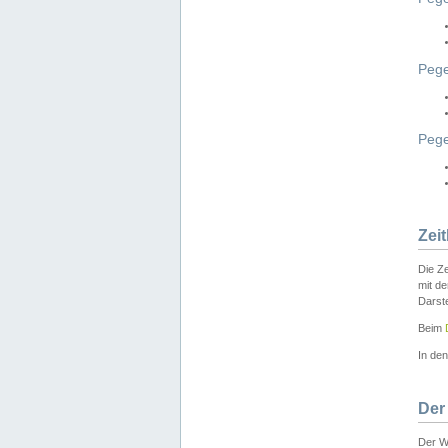
Pege
Peg
Zei
Die Ze
mit d
Darst
Beim
In de
Der
Der W