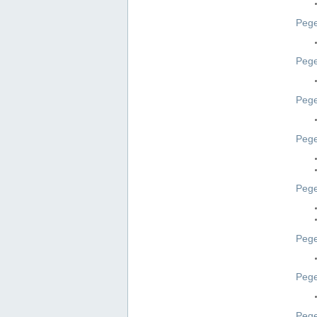
Pege
Pege
Peg
Pege
Pege
Pege
Pege
Peg