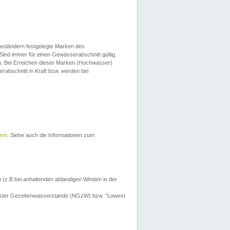
esländern festgelegte Marken des
Sind immer für einen Gewässerabschnitt gültig.
. Bei Erreichen dieser Marken (Hochwasser)
erabschnitt in Kraft bzw. werden bei
tem
. Siehe auch die Informationen zum
 (z.B bei anhaltenden ablandigen Winden in der
drigster Gezeitenwasserstande (NGzW) bzw. "Lowest