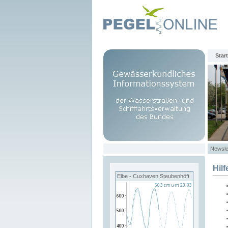
Start
Newsle
Hilf
Elbe - Cuxhaven Steubenhöft