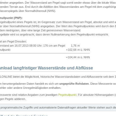
ntimeter angegeben. Der Wasserstand am Pegel sagt somit weder etwas über die lokale Wa
enden Terrain aus. Erst durch die Addition des Wasserstandes am Pegel mit dem zugehörig
asserspiegels über Normalhöhennull (NHN).
nullpunkt (PNP):
egelnullpunkt eines Pegels ist, im Gegensatz zum Wasserstand am Pegel, absolut und wir
ter über Normalhöhennull (NHN) angegeben. Der Wert des Pegelnullpunktes wird durch den Bet
 dem niedrigsten, über eine lange Zeit gemessenen Wasserstand.
gellatte wird so angebracht, dass deren Nullmarkierung dem Pegelnullpunkt entspricht.
iel am Pegel Dresden:
rstand am 16.07.2013 08:00 Uhr: 176 cm am Pegel
1,76
m
ullpunkt
+
102,68
m ü. NHN
=
104,44
m ü. NHN
nload langfristiger Wasserstände und Abflüsse
ONLINE bietet die Möglichkeit, historische Wasserstandsdaten und Abflusswerte seit dem 1
en heruntergeladenen Daten handelt es sich um
ungeprüfte Rohdaten
. Diese Messwerte wur
ehler oder andere Unregelmäßigkeiten enthalten.
esswerte sind relative Angaben zum jeweiligen
Pegelnullpunkt
. Für absolute Höhenangaben 
igen Pegels addieren.
ür programmatische Zugriffe und automatisierte Datenabfragen aktueller Werte stehen auch d