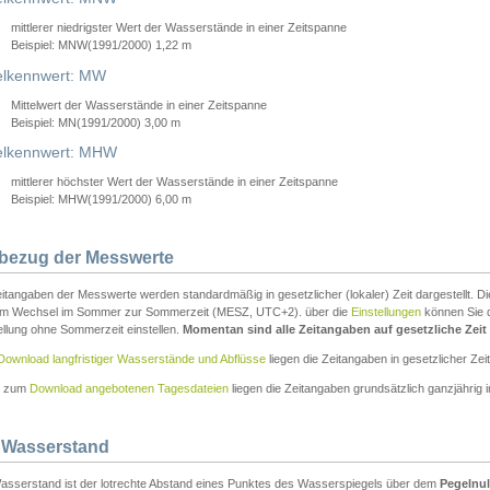
mittlerer niedrigster Wert der Wasserstände in einer Zeitspanne
Beispiel: MNW(1991/2000) 1,22 m
lkennwert: MW
Mittelwert der Wasserstände in einer Zeitspanne
Beispiel: MN(1991/2000) 3,00 m
elkennwert: MHW
mittlerer höchster Wert der Wasserstände in einer Zeitspanne
Beispiel: MHW(1991/2000) 6,00 m
tbezug der Messwerte
itangaben der Messwerte werden standardmäßig in gesetzlicher (lokaler) Zeit dargestellt. D
em Wechsel im Sommer zur Sommerzeit (MESZ, UTC+2). über die
Einstellungen
können Sie d
ellung ohne Sommerzeit einstellen.
Momentan sind alle Zeitangaben auf gesetzliche Zeit e
Download langfristiger Wasserstände und Abflüsse
liegen die Zeitangaben in gesetzlicher Zeit
n zum
Download angebotenen Tagesdateien
liegen die Zeitangaben grundsätzlich ganzjährig in
 Wasserstand
asserstand ist der lotrechte Abstand eines Punktes des Wasserspiegels über dem
Pegelnul