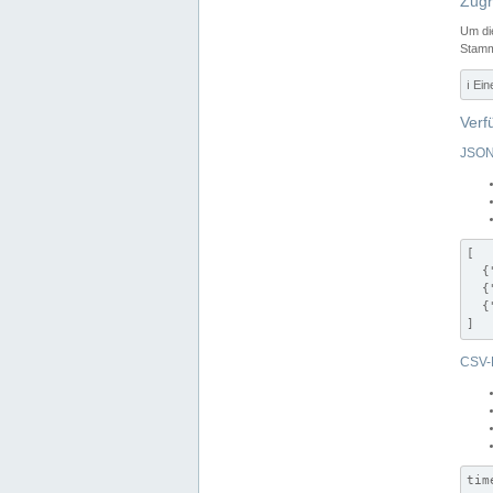
Zugr
Um di
Stamm
ℹ️ Ei
Verf
JSON
[

  {
  {
  {
]
CSV-
tim