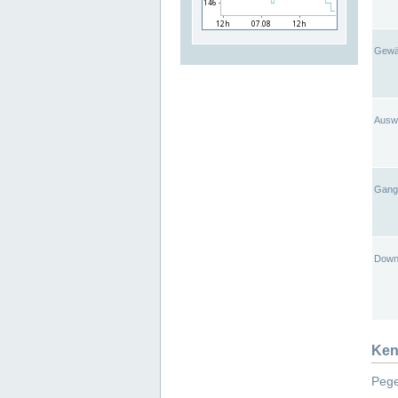
Gewä
Ausw
Gangl
Down
Ken
Pege