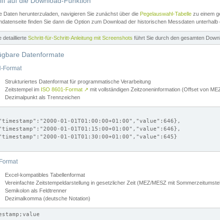
iff auf die Download-Funktion
e Daten herunterzuladen, navigieren Sie zunächst über die
Pegelauswahl-Tabelle
zu einem ge
datenseite finden Sie dann die Option zum Download der historischen Messdaten unterhalb
ne detaillierte
Schritt-für-Schritt-Anleitung mit Screenshots
führt Sie durch den gesamten Down
ügbare Datenformate
-Format
Strukturiertes Datenformat für programmatische Verarbeitung
Zeitstempel im
ISO 8601-Format
↗
mit vollständigen Zeitzoneninformation (Offset von 
Dezimalpunkt als Trennzeichen
"timestamp":"2000-01-01T01:00:00+01:00","value":646},

"timestamp":"2000-01-01T01:15:00+01:00","value":646},

"timestamp":"2000-01-01T01:30:00+01:00","value":645}

Format
Excel-kompatibles Tabellenformat
Vereinfachte Zeitstempeldarstellung in gesetzlicher Zeit (MEZ/MESZ mit Sommerzeitumstel
Semikolon als Feldtrenner
Dezimalkomma (deutsche Notation)
estamp;value
