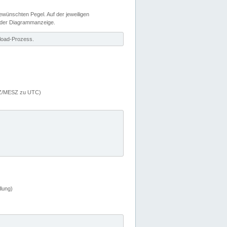
wünschten Pegel. Auf der jeweiligen
 der Diagrammanzeige.
load-Prozess.
MEZ/MESZ zu UTC)
lung)