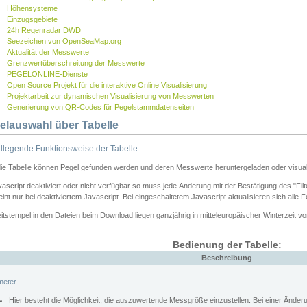
Höhensysteme
Einzugsgebiete
24h Regenradar DWD
Seezeichen von OpenSeaMap.org
Aktualität der Messwerte
Grenzwertüberschreitung der Messwerte
PEGELONLINE-Dienste
Open Source Projekt für die interaktive Online Visualisierung
Projektarbeit zur dynamischen Visualisierung von Messwerten
Generierung von QR-Codes für Pegelstammdatenseiten
elauswahl über Tabelle
legende Funktionsweise der Tabelle
die Tabelle können Pegel gefunden werden und deren Messwerte heruntergeladen oder visuali
vascript deaktiviert oder nicht verfügbar so muss jede Änderung mit der Bestätigung des "Filt
int nur bei deaktiviertem Javascript. Bei eingeschaltetem Javascript aktualisieren sich alle 
itstempel in den Dateien beim Download liegen ganzjährig in mitteleuropäischer Winterzeit vo
Bedienung der Tabelle:
Beschreibung
meter
Hier besteht die Möglichkeit, die auszuwertende Messgröße einzustellen. Bei einer Ände