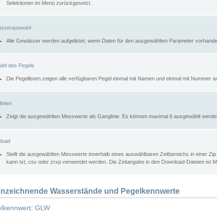
Selektionen im Menü zurückgesetzt.
sserauswahl
Alle Gewässer werden aufgelistet, wenn Daten für den ausgewählten Parameter vorhande
ahl des Pegels
Die Pegellisten zeigen alle verfügbaren Pegel einmal mit Namen und einmal mit Nummer a
inien
Zeigt die ausgewählten Messwerte als Ganglinie. Es können maximal 6 ausgewählt werde
load
Stellt die ausgewählten Messwerte innerhalb eines auswählbaren Zeitbereichs in einer Zi
kann txt, csv oder zrxp verwendet werden. Die Zeitangabe in den Download-Dateien ist 
nzeichnende Wasserstände und Pegelkennwerte
lkennwert: GLW