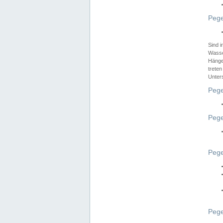
Pege
Sind 
Wasser
Hänge
treten
Unter
Pege
Pege
Pege
Pege