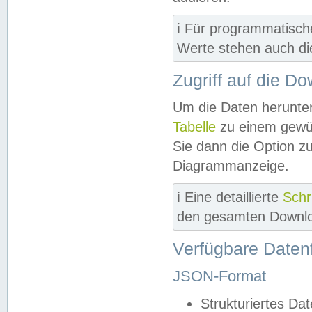
ℹ️ Für programmatisch
Werte stehen auch d
Zugriff auf die D
Um die Daten herunter
Tabelle
zu einem gewün
Sie dann die Option z
Diagrammanzeige.
ℹ️ Eine detaillierte
Schr
den gesamten Downlo
Verfügbare Daten
JSON-Format
Strukturiertes Da