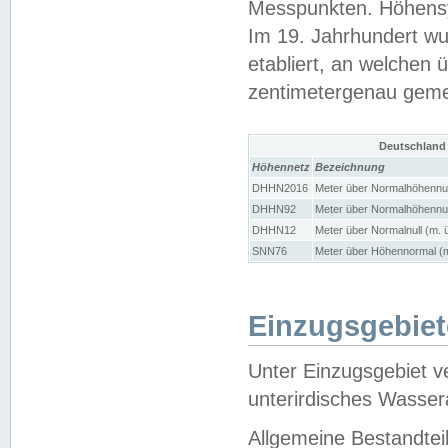
Messpunkten. Höhensy
Im 19. Jahrhundert wu
etabliert, an welchen 
zentimetergenau gem
Deutschland
Höhennetz
Bezeichnung
DHHN2016
Meter über Normalhöhennul
DHHN92
Meter über Normalhöhennul
DHHN12
Meter über Normalnull (m. 
SNN76
Meter über Höhennormal (m
Einzugsgebiet
Unter Einzugsgebiet v
unterirdisches Wasser
Allgemeine Bestandtei