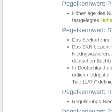
Pegelkennwert: 
Höhenlage des Nul
festgelegtes
Höhe
Pegelkennwert: 
Das Seekartennull
Das SKN bezieht s
Niedrigwassererei
deutschen Bucht) 
In Deutschland un
örtlich niedrigst
Tide (LAT)" definie
Pegelkennwert:
Regulierungs-Nie
Pegelkennwert: Z