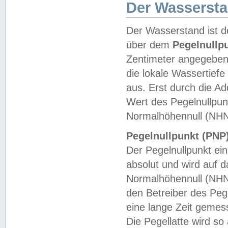
Der Wasserst
Der Wasserstand ist d
über dem
Pegelnullp
Zentimeter angegeben
die lokale Wassertie
aus. Erst durch die A
Wert des Pegelnullpun
Normalhöhennull (NHN
Pegelnullpunkt (PNP)
Der Pegelnullpunkt ei
absolut und wird auf
Normalhöhennull (NHN
den Betreiber des Pege
eine lange Zeit geme
Die Pegellatte wird s