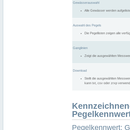
Gewässerauswahl
Alle Gewässer werden aufgelist
Auswahl des Pegels
Die Pegellisten zeigen alle ver
Ganglinien
Zeigt die ausgewählten Messwer
Download
Stellt die ausgewählten Messwer
kann txt, csv oder zrxp verwen
Kennzeichnen
Pegelkennwer
Pegelkennwert: 