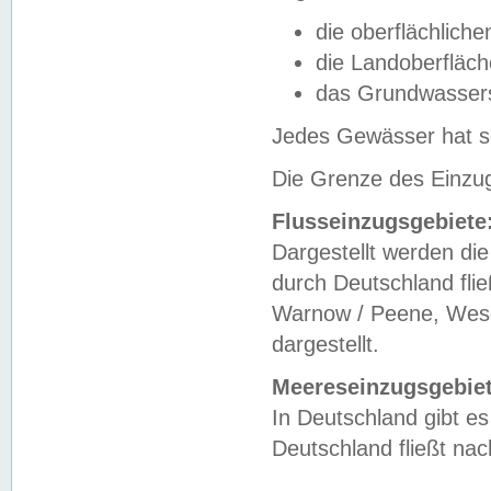
die oberflächlich
die Landoberfläc
das Grundwasser
Jedes Gewässer hat se
Die Grenze des Einzug
Flusseinzugsgebiete
Dargestellt werden die
durch Deutschland fli
Warnow / Peene, Weser
dargestellt.
Meereseinzugsgebiet
In Deutschland gibt 
Deutschland fließt n