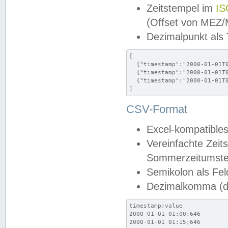
Zeitstempel im
IS
(Offset von MEZ
Dezimalpunkt als
[

  {"timestamp":"2000-01-01T0
  {"timestamp":"2000-01-01T0
  {"timestamp":"2000-01-01T0
]
CSV-Format
Excel-kompatibles
Vereinfachte Zeit
Sommerzeitumstel
Semikolon als Fel
Dezimalkomma (de
timestamp;value

2000-01-01 01:00;646

2000-01-01 01:15;646
