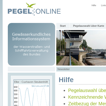
Hilfe
Link
Start
Pegelauswahl über Karte
Newsletter
Hilfe
Elbe - Cuxhaven Steubenhöft
Pegelauswahl übe
Kennzeichnende 
Zeitbezug der Me