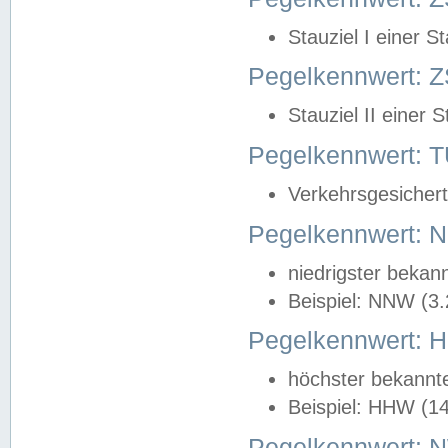
Stauziel I einer S
Pegelkennwert: Z
Stauziel II einer 
Pegelkennwert:
Verkehrsgesichert
Pegelkennwert:
niedrigster bekan
Beispiel: NNW (3
Pegelkennwert:
höchster bekannt
Beispiel: HHW (1
Pegelkennwert: 