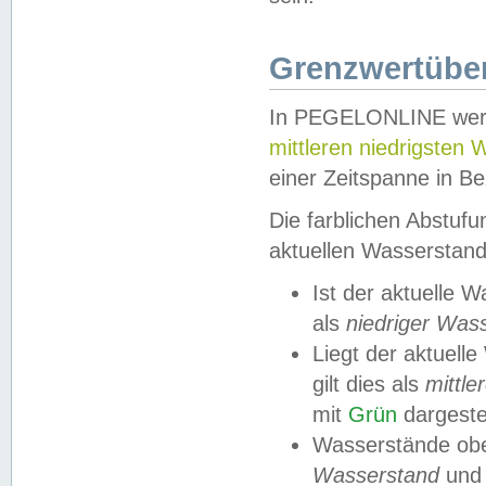
Grenzwertüber
In PEGELONLINE werde
mittleren niedrigsten
einer Zeitspanne in Be
Die farblichen Abstuf
aktuellen Wasserstand
Ist der aktuelle 
als
niedriger Was
Liegt der aktue
gilt dies als
mittle
mit
Grün
dargestel
Wasserstände obe
Wasserstand
und