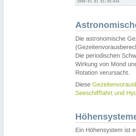
2000-01-01 01:30;645
Astronomische
Die astronomische Gez
(Gezeitenvorausberec
Die periodischen Schw
Wirkung von Mond und
Rotation verursacht.
Diese
Gezeitenvorau
Seeschifffahrt und Hy
Höhensystem
Ein Höhensystem ist e