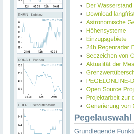
Der Wasserstand
Download langfris
RHEIN - Koblenz
Astronomische Gez
Höhensysteme
Einzugsgebiete
24h Regenradar
Seezeichen von 
DONAU - Passau
Aktualität der Me
Grenzwertübersch
PEGELONLINE-Di
Open Source Projek
Projektarbeit zur
Generierung von 
ODER - Eisenhüttenstadt
Pegelauswahl 
Grundlegende Funkti