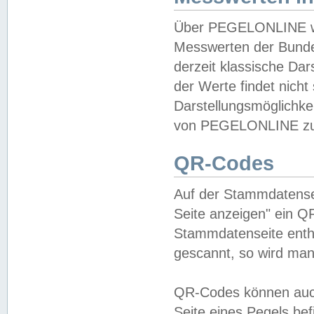
Über PEGELONLINE wer
Messwerten der Bundes
derzeit klassische Da
der Werte findet nicht 
Darstellungsmöglichkei
von PEGELONLINE zu 
QR-Codes
Auf der Stammdatensei
Seite anzeigen" ein Q
Stammdatenseite enthä
gescannt, so wird man
QR-Codes können auc
Seite eines Pegels be