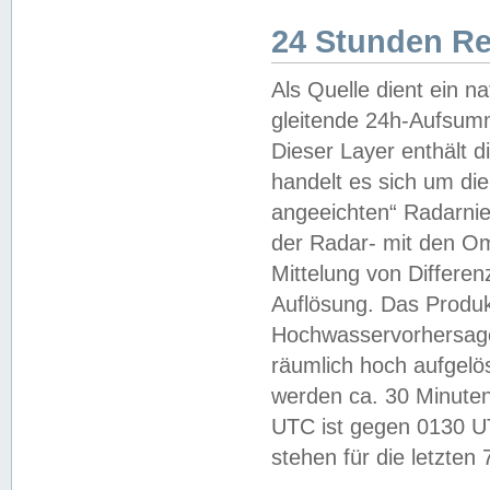
24 Stunden R
Als Quelle dient ein n
gleitende 24h-Aufsum
Dieser Layer enthält
handelt es sich um di
angeeichten“ Radarnie
der Radar- mit den O
Mittelung von Differe
Auflösung. Das Produk
Hochwasservorhersagez
räumlich hoch aufgelö
werden ca. 30 Minuten
UTC ist gegen 0130 UTC
stehen für die letzten