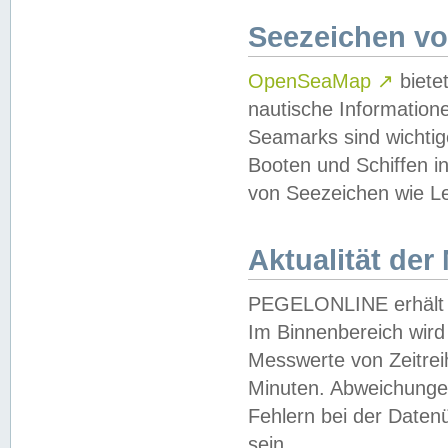
Seezeichen v
OpenSeaMap
↗
biete
nautische Information
Seamarks sind wichtig
Booten und Schiffen i
von Seezeichen wie Le
Aktualität der
PEGELONLINE erhält u
Im Binnenbereich wird 
Messwerte von Zeitreih
Minuten. Abweichungen
Fehlern bei der Daten
sein.