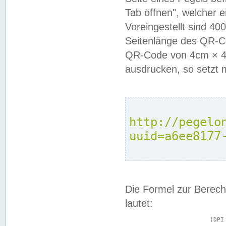
Tab öffnen", welcher 
Voreingestellt sind 4
Seitenlänge des QR-C
QR-Code von 4cm × 4c
ausdrucken, so setzt 
http://pegelo
uuid=a6ee8177
Die Formel zur Berech
lautet:
			(DPI × Druckkantenlänge in cm) ÷ 2,54 = Kantenlänge in Pixel
