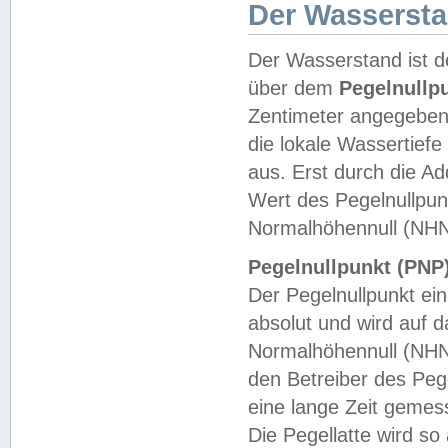
Der Wasserst
Der Wasserstand ist d
über dem
Pegelnullp
Zentimeter angegeben
die lokale Wassertie
aus. Erst durch die A
Wert des Pegelnullpun
Normalhöhennull (NHN
Pegelnullpunkt (PNP)
Der Pegelnullpunkt ei
absolut und wird auf
Normalhöhennull (NHN
den Betreiber des Pege
eine lange Zeit geme
Die Pegellatte wird s