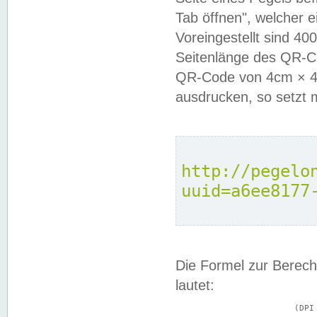
Tab öffnen", welcher 
Voreingestellt sind 4
Seitenlänge des QR-C
QR-Code von 4cm × 4c
ausdrucken, so setzt 
http://pegelo
uuid=a6ee8177
Die Formel zur Berech
lautet:
			(DPI × Druckkantenlänge in cm) ÷ 2,54 = Kantenlänge in Pixel
