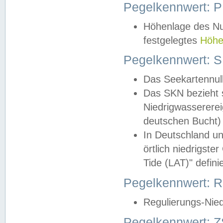
Pegelkennwert: 
Höhenlage des Nul
festgelegtes
Höhe
Pegelkennwert: 
Das Seekartennull
Das SKN bezieht s
Niedrigwassererei
deutschen Bucht) 
In Deutschland un
örtlich niedrigst
Tide (LAT)" definie
Pegelkennwert:
Regulierungs-Nie
Pegelkennwert: Z