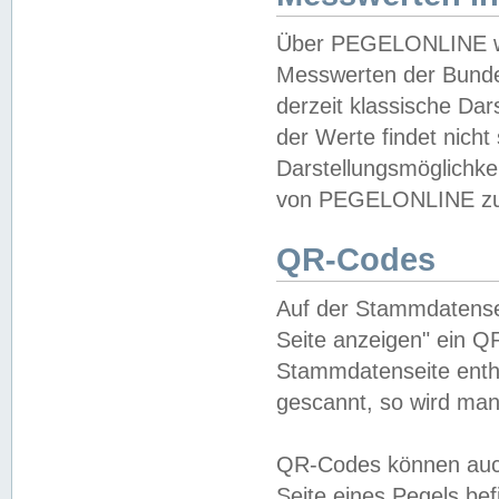
Über PEGELONLINE wer
Messwerten der Bundes
derzeit klassische Da
der Werte findet nicht 
Darstellungsmöglichkei
von PEGELONLINE zu 
QR-Codes
Auf der Stammdatensei
Seite anzeigen" ein Q
Stammdatenseite enthä
gescannt, so wird man
QR-Codes können auc
Seite eines Pegels be