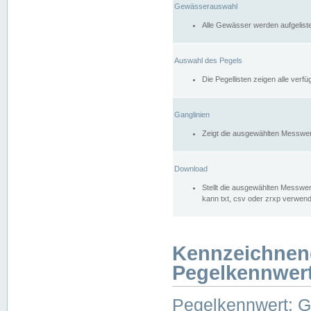
Gewässerauswahl
Alle Gewässer werden aufgelist
Auswahl des Pegels
Die Pegellisten zeigen alle ver
Ganglinien
Zeigt die ausgewählten Messwer
Download
Stellt die ausgewählten Messwer
kann txt, csv oder zrxp verwen
Kennzeichnen
Pegelkennwer
Pegelkennwert: 