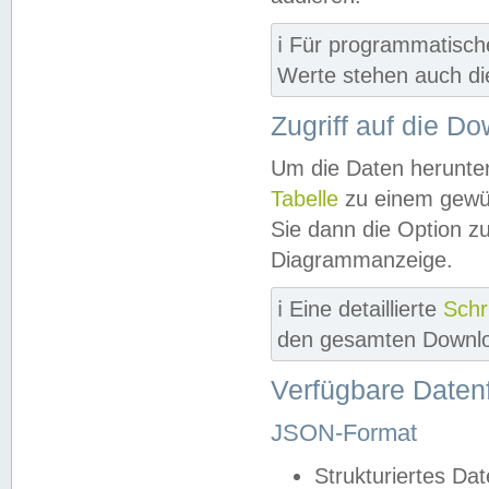
ℹ️ Für programmatisch
Werte stehen auch d
Zugriff auf die D
Um die Daten herunter
Tabelle
zu einem gewün
Sie dann die Option z
Diagrammanzeige.
ℹ️ Eine detaillierte
Schr
den gesamten Downlo
Verfügbare Daten
JSON-Format
Strukturiertes Da