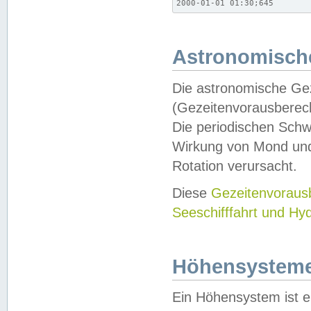
2000-01-01 01:30;645
Astronomische
Die astronomische Gez
(Gezeitenvorausberec
Die periodischen Schw
Wirkung von Mond und
Rotation verursacht.
Diese
Gezeitenvorau
Seeschifffahrt und Hy
Höhensystem
Ein Höhensystem ist e