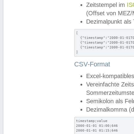
Zeitstempel im
IS
(Offset von MEZ
Dezimalpunkt als
[

  {"timestamp":"2000-01-01T0
  {"timestamp":"2000-01-01T0
  {"timestamp":"2000-01-01T0
]
CSV-Format
Excel-kompatibles
Vereinfachte Zeit
Sommerzeitumstel
Semikolon als Fel
Dezimalkomma (de
timestamp;value

2000-01-01 01:00;646

2000-01-01 01:15;646
