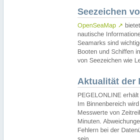
Seezeichen v
OpenSeaMap
↗
biete
nautische Information
Seamarks sind wichtig
Booten und Schiffen i
von Seezeichen wie Le
Aktualität der
PEGELONLINE erhält u
Im Binnenbereich wird 
Messwerte von Zeitreih
Minuten. Abweichungen
Fehlern bei der Daten
sein.