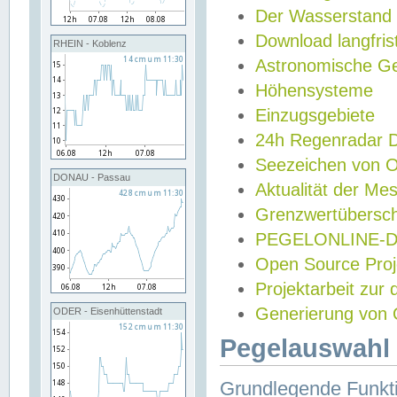
Der Wasserstand
Download langfris
RHEIN - Koblenz
Astronomische Gez
Höhensysteme
Einzugsgebiete
24h Regenradar
Seezeichen von 
DONAU - Passau
Aktualität der Me
Grenzwertübersch
PEGELONLINE-Di
Open Source Projek
Projektarbeit zur
Generierung von 
ODER - Eisenhüttenstadt
Pegelauswahl 
Grundlegende Funkti