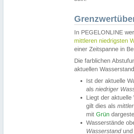
Grenzwertüber
In PEGELONLINE werde
mittleren niedrigsten
einer Zeitspanne in Be
Die farblichen Abstuf
aktuellen Wasserstand
Ist der aktuelle 
als
niedriger Was
Liegt der aktue
gilt dies als
mittle
mit
Grün
dargestel
Wasserstände obe
Wasserstand
und