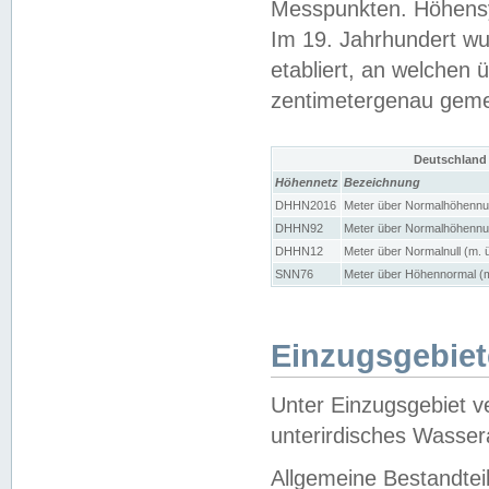
Messpunkten. Höhensy
Im 19. Jahrhundert wu
etabliert, an welchen 
zentimetergenau gem
Deutschland
Höhennetz
Bezeichnung
DHHN2016
Meter über Normalhöhennul
DHHN92
Meter über Normalhöhennul
DHHN12
Meter über Normalnull (m. 
SNN76
Meter über Höhennormal (m
Einzugsgebiet
Unter Einzugsgebiet v
unterirdisches Wasser
Allgemeine Bestandtei