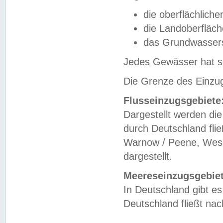
die oberflächlich
die Landoberfläc
das Grundwasser
Jedes Gewässer hat se
Die Grenze des Einzug
Flusseinzugsgebiete
Dargestellt werden die
durch Deutschland fli
Warnow / Peene, Weser
dargestellt.
Meereseinzugsgebiet
In Deutschland gibt 
Deutschland fließt n