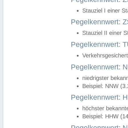
Stauziel I einer S
Pegelkennwert: Z
Stauziel II einer 
Pegelkennwert:
Verkehrsgesichert
Pegelkennwert:
niedrigster bekan
Beispiel: NNW (3
Pegelkennwert:
höchster bekannt
Beispiel: HHW (1
Pegelkennwert: 