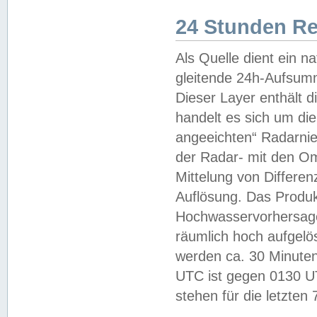
24 Stunden R
Als Quelle dient ein n
gleitende 24h-Aufsum
Dieser Layer enthält
handelt es sich um di
angeeichten“ Radarnie
der Radar- mit den O
Mittelung von Differe
Auflösung. Das Produk
Hochwasservorhersagez
räumlich hoch aufgelö
werden ca. 30 Minuten
UTC ist gegen 0130 UTC
stehen für die letzten