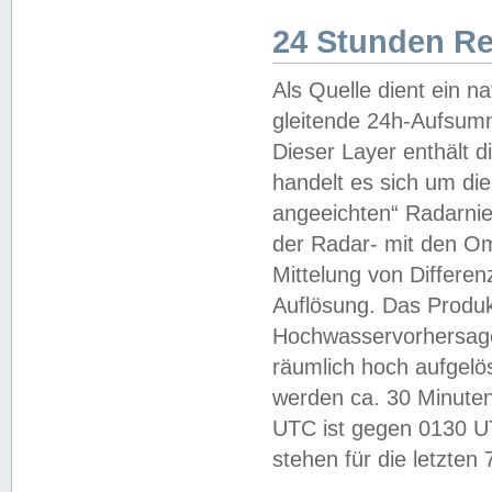
24 Stunden R
Als Quelle dient ein n
gleitende 24h-Aufsum
Dieser Layer enthält
handelt es sich um di
angeeichten“ Radarnie
der Radar- mit den O
Mittelung von Differe
Auflösung. Das Produk
Hochwasservorhersagez
räumlich hoch aufgelö
werden ca. 30 Minuten
UTC ist gegen 0130 UTC
stehen für die letzten