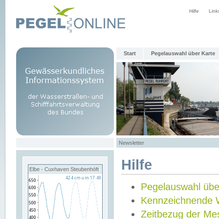
Hilfe
Link
Start
Pegelauswahl über Karte
Newsletter
Hilfe
Elbe - Cuxhaven Steubenhöft
Pegelauswahl übe
Kennzeichnende 
Zeitbezug der Me