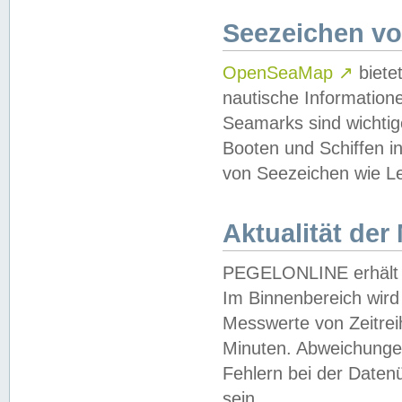
Seezeichen v
OpenSeaMap
↗
biete
nautische Information
Seamarks sind wichtig
Booten und Schiffen i
von Seezeichen wie Le
Aktualität der
PEGELONLINE erhält u
Im Binnenbereich wird 
Messwerte von Zeitreih
Minuten. Abweichungen
Fehlern bei der Daten
sein.