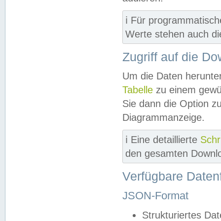
ℹ️ Für programmatisch
Werte stehen auch d
Zugriff auf die D
Um die Daten herunter
Tabelle
zu einem gewün
Sie dann die Option z
Diagrammanzeige.
ℹ️ Eine detaillierte
Schr
den gesamten Downlo
Verfügbare Daten
JSON-Format
Strukturiertes Da