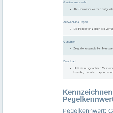
Gewässerauswahl
Alle Gewässer werden aufgelist
Auswahl des Pegels
Die Pegellisten zeigen alle ver
Ganglinien
Zeigt die ausgewählten Messwer
Download
Stellt die ausgewählten Messwer
kann txt, csv oder zrxp verwen
Kennzeichnen
Pegelkennwer
Pegelkennwert: 