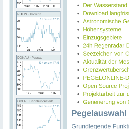
Der Wasserstand
Download langfris
RHEIN - Koblenz
Astronomische Gez
Höhensysteme
Einzugsgebiete
24h Regenradar
Seezeichen von 
DONAU - Passau
Aktualität der Me
Grenzwertübersch
PEGELONLINE-Di
Open Source Projek
Projektarbeit zur
Generierung von 
ODER - Eisenhüttenstadt
Pegelauswahl 
Grundlegende Funkti