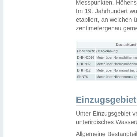
Messpunkten. Höhensy
Im 19. Jahrhundert wu
etabliert, an welchen 
zentimetergenau gem
Deutschland
Höhennetz
Bezeichnung
DHHN2016
Meter über Normalhöhennul
DHHN92
Meter über Normalhöhennul
DHHN12
Meter über Normalnull (m. 
SNN76
Meter über Höhennormal (m
Einzugsgebiet
Unter Einzugsgebiet v
unterirdisches Wasser
Allgemeine Bestandtei