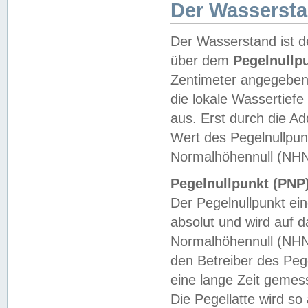
Der Wasserst
Der Wasserstand ist d
über dem
Pegelnullp
Zentimeter angegeben
die lokale Wassertie
aus. Erst durch die A
Wert des Pegelnullpun
Normalhöhennull (NHN
Pegelnullpunkt (PNP)
Der Pegelnullpunkt ei
absolut und wird auf
Normalhöhennull (NHN
den Betreiber des Pege
eine lange Zeit geme
Die Pegellatte wird s