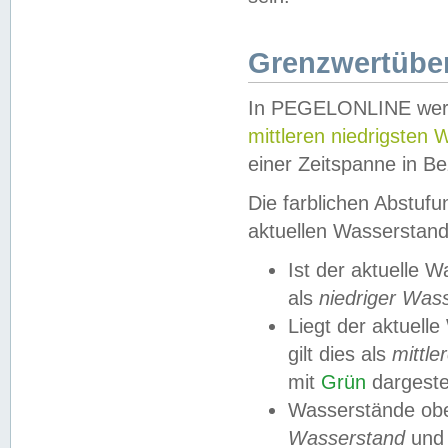
Grenzwertüber
In PEGELONLINE werde
mittleren niedrigsten
einer Zeitspanne in Be
Die farblichen Abstuf
aktuellen Wasserstand
Ist der aktuelle 
als
niedriger Was
Liegt der aktue
gilt dies als
mittle
mit
Grün
dargestel
Wasserstände obe
Wasserstand
und