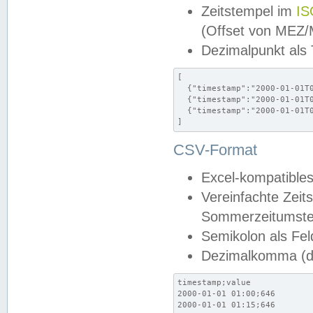
Zeitstempel im
IS
(Offset von MEZ
Dezimalpunkt als
[

  {"timestamp":"2000-01-01T0
  {"timestamp":"2000-01-01T0
  {"timestamp":"2000-01-01T0
]
CSV-Format
Excel-kompatibles
Vereinfachte Zeit
Sommerzeitumstel
Semikolon als Fel
Dezimalkomma (de
timestamp;value

2000-01-01 01:00;646

2000-01-01 01:15;646
