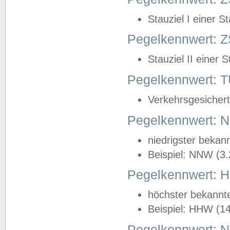
Stauziel I einer S
Pegelkennwert: Z
Stauziel II einer 
Pegelkennwert:
Verkehrsgesichert
Pegelkennwert:
niedrigster bekan
Beispiel: NNW (3
Pegelkennwert:
höchster bekannt
Beispiel: HHW (1
Pegelkennwert: 