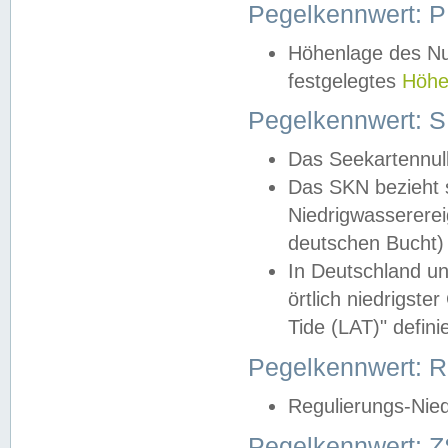
Pegelkennwert: 
Höhenlage des Nul
festgelegtes
Höhe
Pegelkennwert: 
Das Seekartennull
Das SKN bezieht s
Niedrigwassererei
deutschen Bucht) 
In Deutschland un
örtlich niedrigst
Tide (LAT)" definie
Pegelkennwert:
Regulierungs-Nie
Pegelkennwert: Z