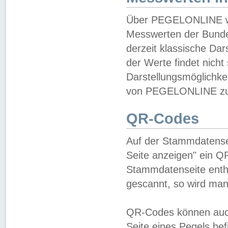
Über PEGELONLINE wer
Messwerten der Bundes
derzeit klassische Da
der Werte findet nicht 
Darstellungsmöglichkei
von PEGELONLINE zu 
QR-Codes
Auf der Stammdatensei
Seite anzeigen" ein Q
Stammdatenseite enthä
gescannt, so wird man
QR-Codes können auc
Seite eines Pegels be