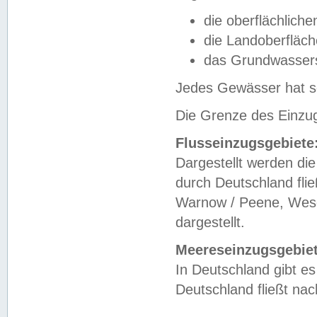
die oberflächlich
die Landoberfläc
das Grundwasser
Jedes Gewässer hat se
Die Grenze des Einzug
Flusseinzugsgebiete
Dargestellt werden die
durch Deutschland fli
Warnow / Peene, Weser
dargestellt.
Meereseinzugsgebiet
In Deutschland gibt 
Deutschland fließt n