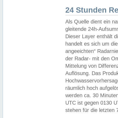
24 Stunden R
Als Quelle dient ein n
gleitende 24h-Aufsum
Dieser Layer enthält
handelt es sich um di
angeeichten“ Radarnie
der Radar- mit den O
Mittelung von Differe
Auflösung. Das Produk
Hochwasservorhersagez
räumlich hoch aufgelö
werden ca. 30 Minuten
UTC ist gegen 0130 UTC
stehen für die letzten