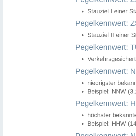
Stauziel I einer S
Pegelkennwert: Z
Stauziel II einer 
Pegelkennwert:
Verkehrsgesichert
Pegelkennwert:
niedrigster bekan
Beispiel: NNW (3
Pegelkennwert:
höchster bekannt
Beispiel: HHW (1
Pegelkennwert: 