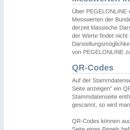
Über PEGELONLINE wer
Messwerten der Bundes
derzeit klassische Da
der Werte findet nicht 
Darstellungsmöglichkei
von PEGELONLINE zu 
QR-Codes
Auf der Stammdatensei
Seite anzeigen" ein Q
Stammdatenseite enthä
gescannt, so wird man
QR-Codes können auc
Seite eines Pegels be