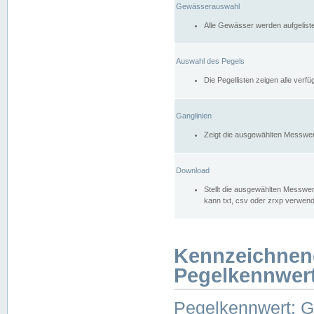
Gewässerauswahl
Alle Gewässer werden aufgelist
Auswahl des Pegels
Die Pegellisten zeigen alle ver
Ganglinien
Zeigt die ausgewählten Messwer
Download
Stellt die ausgewählten Messwer
kann txt, csv oder zrxp verwen
Kennzeichnen
Pegelkennwer
Pegelkennwert: 