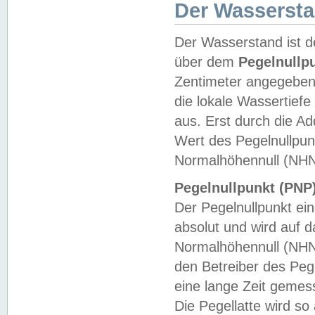
Der Wasserst
Der Wasserstand ist d
über dem
Pegelnullp
Zentimeter angegeben
die lokale Wassertie
aus. Erst durch die A
Wert des Pegelnullpun
Normalhöhennull (NHN
Pegelnullpunkt (PNP)
Der Pegelnullpunkt ei
absolut und wird auf
Normalhöhennull (NHN
den Betreiber des Pege
eine lange Zeit geme
Die Pegellatte wird s