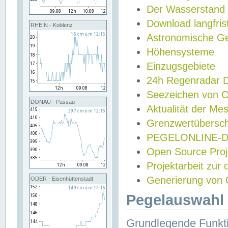
Der Wasserstand
Download langfris
RHEIN - Koblenz
Astronomische Gez
Höhensysteme
Einzugsgebiete
24h Regenradar
Seezeichen von 
DONAU - Passau
Aktualität der Me
Grenzwertübersch
PEGELONLINE-Di
Open Source Projek
Projektarbeit zur
Generierung von 
ODER - Eisenhüttenstadt
Pegelauswahl 
Grundlegende Funkti