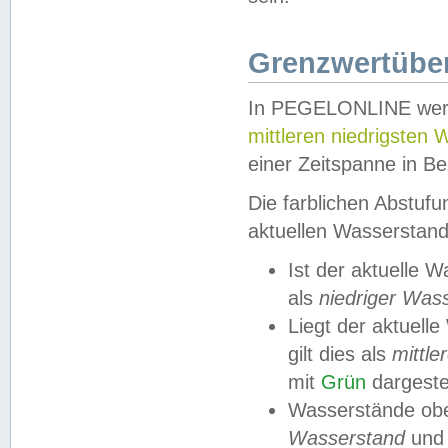
Grenzwertüber
In PEGELONLINE werde
mittleren niedrigsten
einer Zeitspanne in Be
Die farblichen Abstuf
aktuellen Wasserstand
Ist der aktuelle 
als
niedriger Was
Liegt der aktue
gilt dies als
mittle
mit
Grün
dargestel
Wasserstände obe
Wasserstand
und