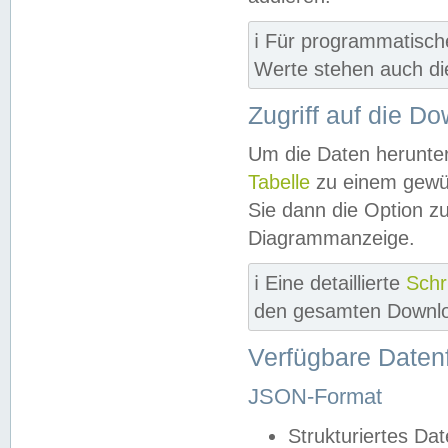
ℹ️ Für programmatisch
Werte stehen auch d
Zugriff auf die D
Um die Daten herunter
Tabelle
zu einem gewün
Sie dann die Option z
Diagrammanzeige.
ℹ️ Eine detaillierte
Schr
den gesamten Downlo
Verfügbare Daten
JSON-Format
Strukturiertes Da