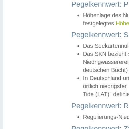
Pegelkennwert: 
Höhenlage des Nul
festgelegtes
Höhe
Pegelkennwert: 
Das Seekartennull
Das SKN bezieht s
Niedrigwassererei
deutschen Bucht) 
In Deutschland un
örtlich niedrigst
Tide (LAT)" definie
Pegelkennwert:
Regulierungs-Nie
Pegelkennwert: Z