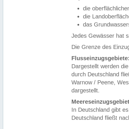
die oberflächlich
die Landoberfläc
das Grundwasser
Jedes Gewässer hat se
Die Grenze des Einzug
Flusseinzugsgebiete
Dargestellt werden die
durch Deutschland fli
Warnow / Peene, Weser
dargestellt.
Meereseinzugsgebiet
In Deutschland gibt 
Deutschland fließt n