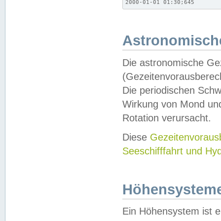
2000-01-01 01:30;645
Astronomische
Die astronomische Gez
(Gezeitenvorausberec
Die periodischen Schw
Wirkung von Mond und
Rotation verursacht.
Diese
Gezeitenvorau
Seeschifffahrt und Hy
Höhensystem
Ein Höhensystem ist e