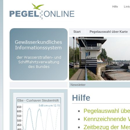
Hilfe
Link
Start
Pegelauswahl über Karte
Newsletter
Hilfe
Elbe - Cuxhaven Steubenhöft
Pegelauswahl übe
Kennzeichnende 
Zeitbezug der Me