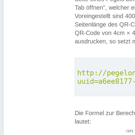
Tab öffnen", welcher 
Voreingestellt sind 4
Seitenlänge des QR-C
QR-Code von 4cm × 4c
ausdrucken, so setzt 
http://pegelo
uuid=a6ee8177
Die Formel zur Berech
lautet:
			(DPI × Druckkantenlänge in cm) ÷ 2,54 = Kantenlänge in Pixel
