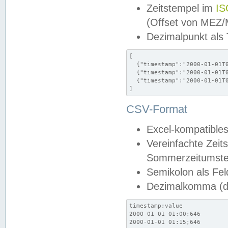
Zeitstempel im
IS
(Offset von MEZ
Dezimalpunkt als
[

  {"timestamp":"2000-01-01T0
  {"timestamp":"2000-01-01T0
  {"timestamp":"2000-01-01T0
]
CSV-Format
Excel-kompatibles
Vereinfachte Zeit
Sommerzeitumstel
Semikolon als Fel
Dezimalkomma (de
timestamp;value

2000-01-01 01:00;646

2000-01-01 01:15;646
