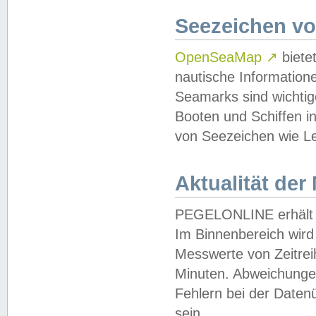
Seezeichen v
OpenSeaMap
↗
biete
nautische Information
Seamarks sind wichtig
Booten und Schiffen i
von Seezeichen wie Le
Aktualität der
PEGELONLINE erhält u
Im Binnenbereich wird 
Messwerte von Zeitreih
Minuten. Abweichungen
Fehlern bei der Daten
sein.