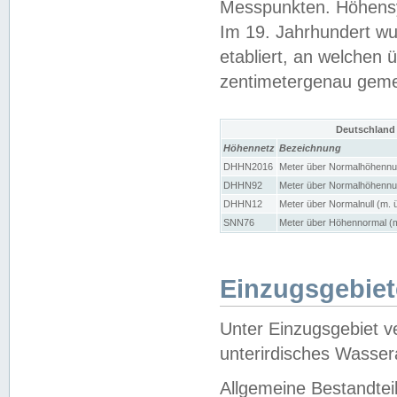
Messpunkten. Höhensy
Im 19. Jahrhundert wu
etabliert, an welchen 
zentimetergenau gem
Deutschland
Höhennetz
Bezeichnung
DHHN2016
Meter über Normalhöhennul
DHHN92
Meter über Normalhöhennul
DHHN12
Meter über Normalnull (m. 
SNN76
Meter über Höhennormal (m
Einzugsgebiet
Unter Einzugsgebiet v
unterirdisches Wasser
Allgemeine Bestandtei