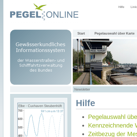
Hilfe
Link
Start
Pegelauswahl über Karte
Newsletter
Hilfe
Elbe - Cuxhaven Steubenhöft
Pegelauswahl übe
Kennzeichnende 
Zeitbezug der Me