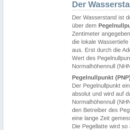
Der Wasserst
Der Wasserstand ist d
über dem
Pegelnullp
Zentimeter angegeben
die lokale Wassertie
aus. Erst durch die A
Wert des Pegelnullpun
Normalhöhennull (NHN
Pegelnullpunkt (PNP)
Der Pegelnullpunkt ei
absolut und wird auf
Normalhöhennull (NHN
den Betreiber des Pege
eine lange Zeit geme
Die Pegellatte wird s