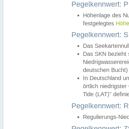
Pegelkennwert: 
Höhenlage des Nul
festgelegtes
Höhe
Pegelkennwert: 
Das Seekartennull
Das SKN bezieht s
Niedrigwassererei
deutschen Bucht) 
In Deutschland un
örtlich niedrigst
Tide (LAT)" definie
Pegelkennwert:
Regulierungs-Nie
Pegelkennwert: Z