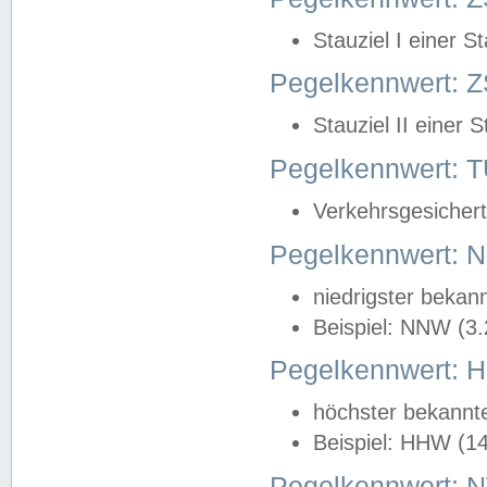
Stauziel I einer S
Pegelkennwert: Z
Stauziel II einer 
Pegelkennwert:
Verkehrsgesichert
Pegelkennwert:
niedrigster bekan
Beispiel: NNW (3
Pegelkennwert:
höchster bekannt
Beispiel: HHW (1
Pegelkennwert: 