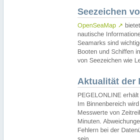
Seezeichen v
OpenSeaMap
↗
biete
nautische Information
Seamarks sind wichtig
Booten und Schiffen i
von Seezeichen wie Le
Aktualität der
PEGELONLINE erhält u
Im Binnenbereich wird 
Messwerte von Zeitreih
Minuten. Abweichungen
Fehlern bei der Daten
sein.