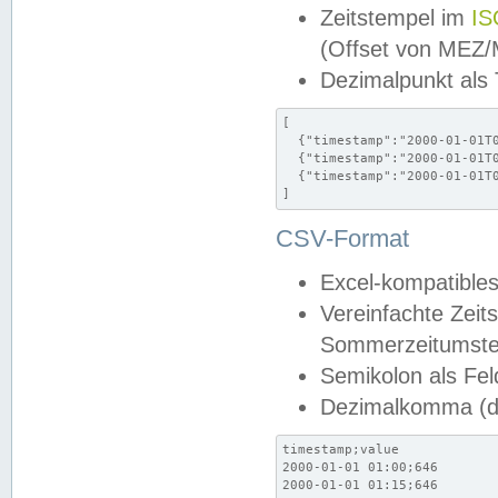
Zeitstempel im
IS
(Offset von MEZ
Dezimalpunkt als
[

  {"timestamp":"2000-01-01T0
  {"timestamp":"2000-01-01T0
  {"timestamp":"2000-01-01T0
]
CSV-Format
Excel-kompatibles
Vereinfachte Zeit
Sommerzeitumstel
Semikolon als Fel
Dezimalkomma (de
timestamp;value

2000-01-01 01:00;646

2000-01-01 01:15;646
