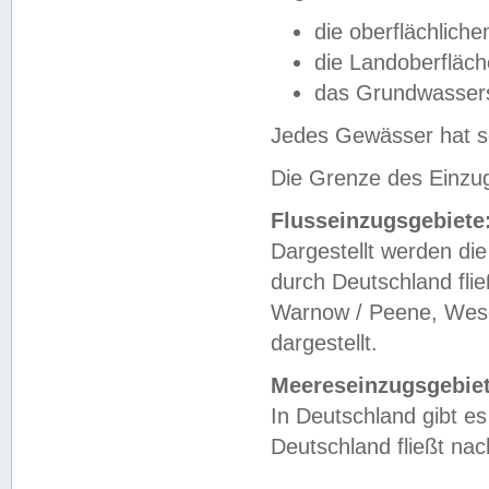
die oberflächlich
die Landoberfläc
das Grundwasser
Jedes Gewässer hat se
Die Grenze des Einzug
Flusseinzugsgebiete
Dargestellt werden die
durch Deutschland fli
Warnow / Peene, Weser
dargestellt.
Meereseinzugsgebiet
In Deutschland gibt 
Deutschland fließt n