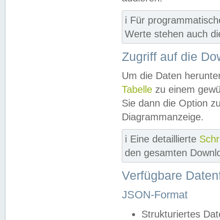
ℹ️ Für programmatisch
Werte stehen auch d
Zugriff auf die D
Um die Daten herunter
Tabelle
zu einem gewün
Sie dann die Option z
Diagrammanzeige.
ℹ️ Eine detaillierte
Schr
den gesamten Downlo
Verfügbare Daten
JSON-Format
Strukturiertes Da