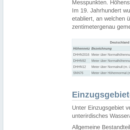
Messpunkten. Höhensy
Im 19. Jahrhundert wu
etabliert, an welchen 
zentimetergenau gem
Deutschland
Höhennetz
Bezeichnung
DHHN2016
Meter über Normalhöhennul
DHHN92
Meter über Normalhöhennul
DHHN12
Meter über Normalnull (m. 
SNN76
Meter über Höhennormal (m
Einzugsgebiet
Unter Einzugsgebiet v
unterirdisches Wasser
Allgemeine Bestandtei