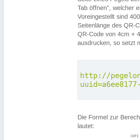
Tab öffnen", welcher 
Voreingestellt sind 4
Seitenlänge des QR-C
QR-Code von 4cm × 4c
ausdrucken, so setzt 
http://pegelo
uuid=a6ee8177
Die Formel zur Berech
lautet:
			(DPI × Druckkantenlänge in cm) ÷ 2,54 = Kantenlänge in Pixel
