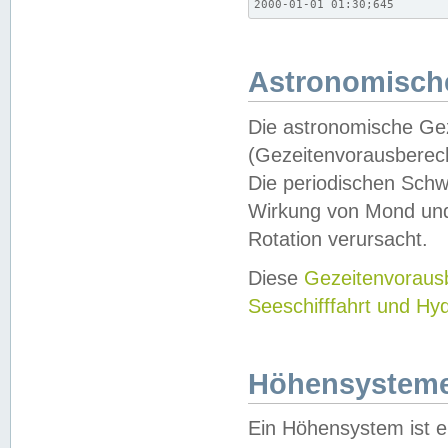
2000-01-01 01:30;645
Astronomische
Die astronomische Gez
(Gezeitenvorausberec
Die periodischen Schw
Wirkung von Mond und
Rotation verursacht.
Diese
Gezeitenvorau
Seeschifffahrt und Hy
Höhensystem
Ein Höhensystem ist e