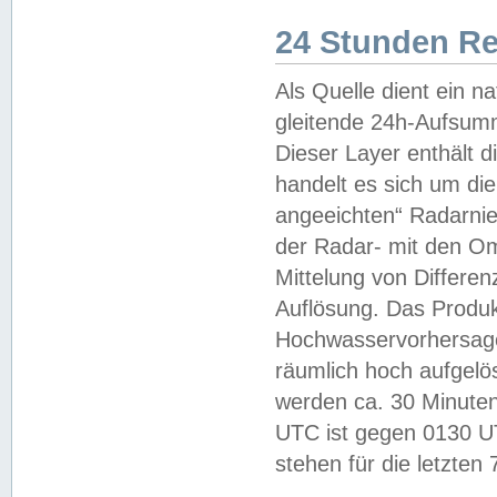
24 Stunden R
Als Quelle dient ein n
gleitende 24h-Aufsum
Dieser Layer enthält
handelt es sich um di
angeeichten“ Radarnie
der Radar- mit den O
Mittelung von Differe
Auflösung. Das Produk
Hochwasservorhersagez
räumlich hoch aufgelö
werden ca. 30 Minuten
UTC ist gegen 0130 UTC
stehen für die letzten