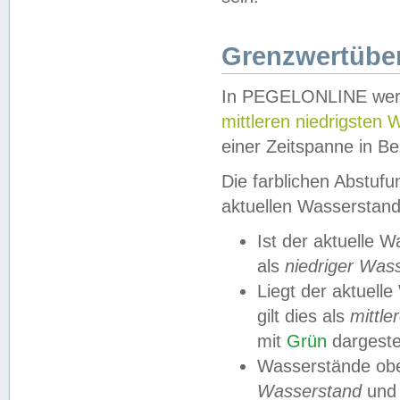
Grenzwertüber
In PEGELONLINE werde
mittleren niedrigsten
einer Zeitspanne in Be
Die farblichen Abstuf
aktuellen Wasserstand
Ist der aktuelle 
als
niedriger Was
Liegt der aktue
gilt dies als
mittle
mit
Grün
dargestel
Wasserstände obe
Wasserstand
und