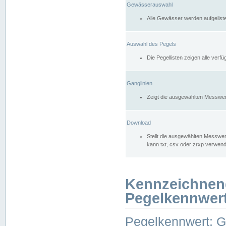
Gewässerauswahl
Alle Gewässer werden aufgelist
Auswahl des Pegels
Die Pegellisten zeigen alle ver
Ganglinien
Zeigt die ausgewählten Messwer
Download
Stellt die ausgewählten Messwer
kann txt, csv oder zrxp verwen
Kennzeichnen
Pegelkennwer
Pegelkennwert: 