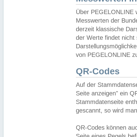
Über PEGELONLINE wer
Messwerten der Bundes
derzeit klassische Da
der Werte findet nicht 
Darstellungsmöglichkei
von PEGELONLINE zu 
QR-Codes
Auf der Stammdatensei
Seite anzeigen" ein Q
Stammdatenseite enthä
gescannt, so wird man
QR-Codes können auc
Seite eines Pegels be