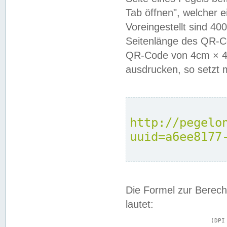
Tab öffnen", welcher 
Voreingestellt sind 4
Seitenlänge des QR-C
QR-Code von 4cm × 4c
ausdrucken, so setzt 
http://pegelo
uuid=a6ee8177
Die Formel zur Berech
lautet:
			(DPI × Druckkantenlänge in cm) ÷ 2,54 = Kantenlänge in Pixel
