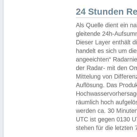
24 Stunden R
Als Quelle dient ein n
gleitende 24h-Aufsum
Dieser Layer enthält
handelt es sich um di
angeeichten“ Radarnie
der Radar- mit den O
Mittelung von Differe
Auflösung. Das Produk
Hochwasservorhersagez
räumlich hoch aufgelö
werden ca. 30 Minuten
UTC ist gegen 0130 UTC
stehen für die letzten