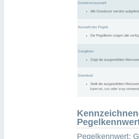
Gewässerauswahl
Alle Gewässer werden aufgelist
Auswahl des Pegels
Die Pegellisten zeigen alle ver
Ganglinien
Zeigt die ausgewählten Messwer
Download
Stellt die ausgewählten Messwer
kann txt, csv oder zrxp verwen
Kennzeichnen
Pegelkennwer
Pegelkennwert: 