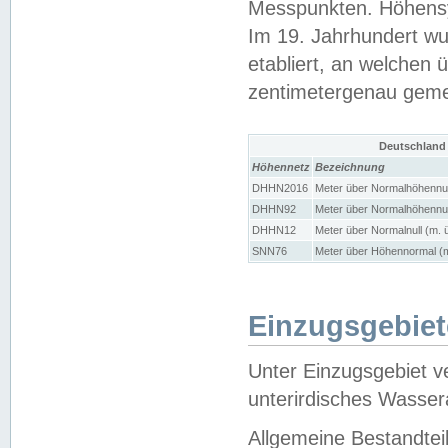
Messpunkten. Höhensy
Im 19. Jahrhundert wu
etabliert, an welchen 
zentimetergenau gem
Deutschland
Höhennetz
Bezeichnung
DHHN2016
Meter über Normalhöhennul
DHHN92
Meter über Normalhöhennul
DHHN12
Meter über Normalnull (m. 
SNN76
Meter über Höhennormal (m
Einzugsgebiet
Unter Einzugsgebiet v
unterirdisches Wasser
Allgemeine Bestandtei