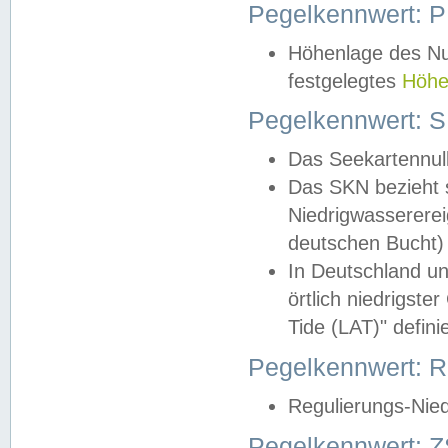
Pegelkennwert: 
Höhenlage des Nul
festgelegtes
Höhe
Pegelkennwert: 
Das Seekartennull
Das SKN bezieht s
Niedrigwassererei
deutschen Bucht) 
In Deutschland un
örtlich niedrigst
Tide (LAT)" definie
Pegelkennwert:
Regulierungs-Nie
Pegelkennwert: Z