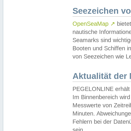
Seezeichen v
OpenSeaMap
↗
biete
nautische Information
Seamarks sind wichtig
Booten und Schiffen i
von Seezeichen wie Le
Aktualität der
PEGELONLINE erhält u
Im Binnenbereich wird 
Messwerte von Zeitreih
Minuten. Abweichungen
Fehlern bei der Daten
sein.