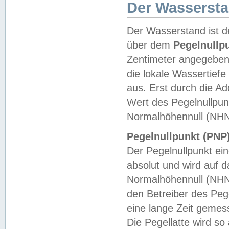
Der Wasserst
Der Wasserstand ist d
über dem
Pegelnullp
Zentimeter angegeben
die lokale Wassertie
aus. Erst durch die A
Wert des Pegelnullpun
Normalhöhennull (NHN
Pegelnullpunkt (PNP)
Der Pegelnullpunkt ei
absolut und wird auf
Normalhöhennull (NHN
den Betreiber des Pege
eine lange Zeit geme
Die Pegellatte wird s