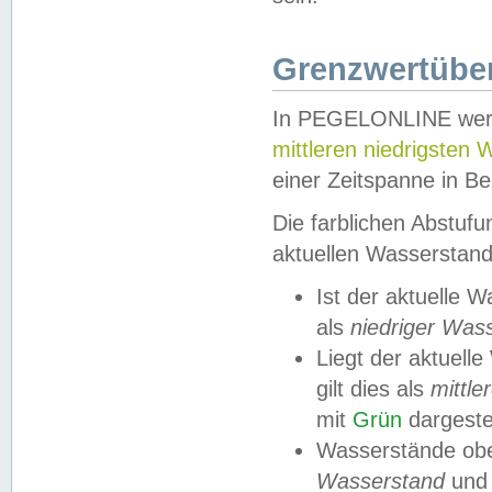
Grenzwertüber
In PEGELONLINE werde
mittleren niedrigsten
einer Zeitspanne in Be
Die farblichen Abstuf
aktuellen Wasserstand
Ist der aktuelle 
als
niedriger Was
Liegt der aktue
gilt dies als
mittle
mit
Grün
dargestel
Wasserstände obe
Wasserstand
und