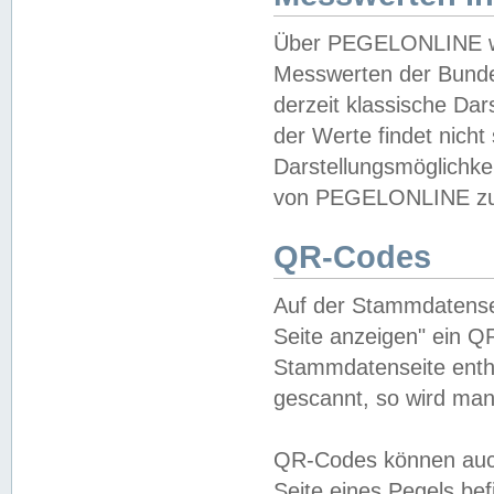
Über PEGELONLINE wer
Messwerten der Bundes
derzeit klassische Da
der Werte findet nicht 
Darstellungsmöglichkei
von PEGELONLINE zu 
QR-Codes
Auf der Stammdatensei
Seite anzeigen" ein Q
Stammdatenseite enthä
gescannt, so wird man
QR-Codes können auc
Seite eines Pegels be