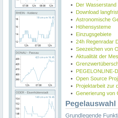
Der Wasserstand
Download langfris
RHEIN - Koblenz
Astronomische Gez
Höhensysteme
Einzugsgebiete
24h Regenradar
Seezeichen von 
DONAU - Passau
Aktualität der Me
Grenzwertübersch
PEGELONLINE-Di
Open Source Projek
Projektarbeit zur
Generierung von 
ODER - Eisenhüttenstadt
Pegelauswahl 
Grundlegende Funkti