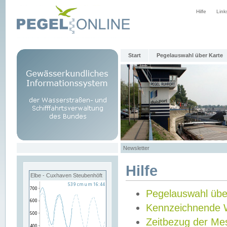
Hilfe
Link
Start
Pegelauswahl über Karte
Newsletter
Hilfe
Elbe - Cuxhaven Steubenhöft
Pegelauswahl übe
Kennzeichnende 
Zeitbezug der Me