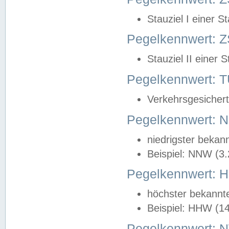
Stauziel I einer S
Pegelkennwert: Z
Stauziel II einer 
Pegelkennwert:
Verkehrsgesichert
Pegelkennwert:
niedrigster bekan
Beispiel: NNW (3
Pegelkennwert:
höchster bekannt
Beispiel: HHW (1
Pegelkennwert: 