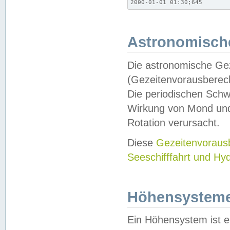
2000-01-01 01:30;645
Astronomische
Die astronomische Gez
(Gezeitenvorausberec
Die periodischen Schw
Wirkung von Mond und
Rotation verursacht.
Diese
Gezeitenvorau
Seeschifffahrt und Hy
Höhensystem
Ein Höhensystem ist e