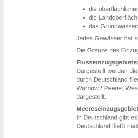
die oberflächlich
die Landoberfläc
das Grundwasser
Jedes Gewässer hat se
Die Grenze des Einzug
Flusseinzugsgebiete
Dargestellt werden die
durch Deutschland fli
Warnow / Peene, Weser
dargestellt.
Meereseinzugsgebiet
In Deutschland gibt 
Deutschland fließt n