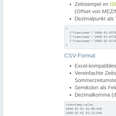
Zeitstempel im
IS
(Offset von MEZ
Dezimalpunkt als
[

  {"timestamp":"2000-01-01T0
  {"timestamp":"2000-01-01T0
  {"timestamp":"2000-01-01T0
]
CSV-Format
Excel-kompatibles
Vereinfachte Zeit
Sommerzeitumstel
Semikolon als Fel
Dezimalkomma (de
timestamp;value

2000-01-01 01:00;646

2000-01-01 01:15;646
