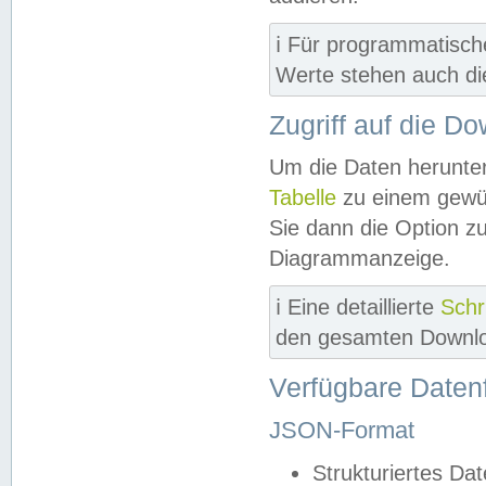
ℹ️ Für programmatisch
Werte stehen auch d
Zugriff auf die D
Um die Daten herunter
Tabelle
zu einem gewün
Sie dann die Option z
Diagrammanzeige.
ℹ️ Eine detaillierte
Schr
den gesamten Downlo
Verfügbare Daten
JSON-Format
Strukturiertes Da