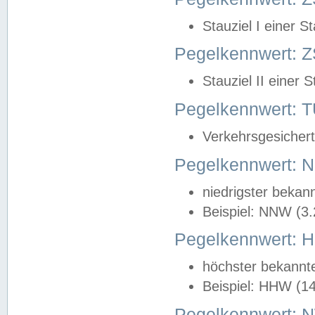
Stauziel I einer S
Pegelkennwert: Z
Stauziel II einer 
Pegelkennwert:
Verkehrsgesichert
Pegelkennwert:
niedrigster bekan
Beispiel: NNW (3
Pegelkennwert:
höchster bekannt
Beispiel: HHW (1
Pegelkennwert: 