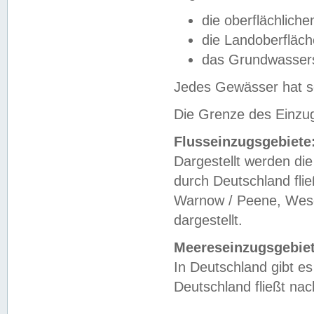
die oberflächlich
die Landoberfläc
das Grundwasser
Jedes Gewässer hat se
Die Grenze des Einzug
Flusseinzugsgebiete
Dargestellt werden die
durch Deutschland fli
Warnow / Peene, Weser
dargestellt.
Meereseinzugsgebiet
In Deutschland gibt 
Deutschland fließt n