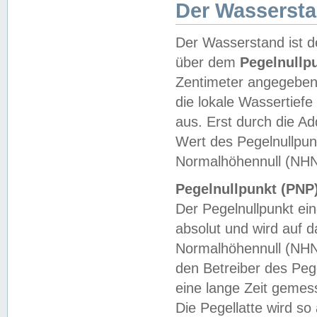
Der Wasserst
Der Wasserstand ist d
über dem
Pegelnullp
Zentimeter angegeben
die lokale Wassertie
aus. Erst durch die A
Wert des Pegelnullpun
Normalhöhennull (NHN
Pegelnullpunkt (PNP)
Der Pegelnullpunkt ei
absolut und wird auf
Normalhöhennull (NHN
den Betreiber des Pege
eine lange Zeit geme
Die Pegellatte wird s