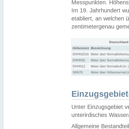
Messpunkten. Höhensy
Im 19. Jahrhundert wu
etabliert, an welchen 
zentimetergenau gem
Deutschland
Höhennetz
Bezeichnung
DHHN2016
Meter über Normalhöhennul
DHHN92
Meter über Normalhöhennul
DHHN12
Meter über Normalnull (m. 
SNN76
Meter über Höhennormal (m
Einzugsgebiet
Unter Einzugsgebiet v
unterirdisches Wasser
Allgemeine Bestandtei