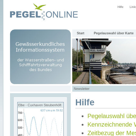
Hilfe
Link
Start
Pegelauswahl über Karte
Newsletter
Hilfe
Elbe - Cuxhaven Steubenhöft
Pegelauswahl übe
Kennzeichnende 
Zeitbezug der Me