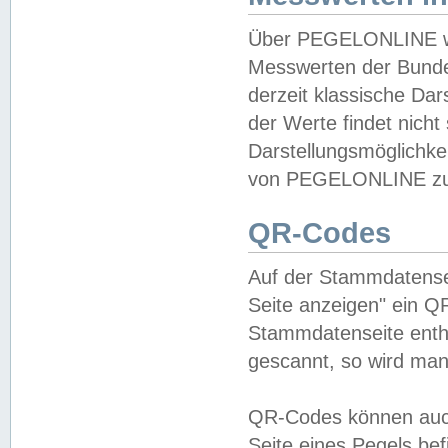
Über PEGELONLINE wer
Messwerten der Bundes
derzeit klassische Da
der Werte findet nicht 
Darstellungsmöglichkei
von PEGELONLINE zu 
QR-Codes
Auf der Stammdatensei
Seite anzeigen" ein Q
Stammdatenseite enthä
gescannt, so wird man
QR-Codes können auc
Seite eines Pegels be