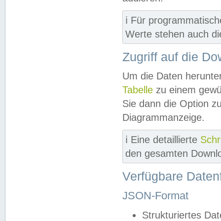
ℹ️ Für programmatisch
Werte stehen auch d
Zugriff auf die D
Um die Daten herunter
Tabelle
zu einem gewün
Sie dann die Option z
Diagrammanzeige.
ℹ️ Eine detaillierte
Schr
den gesamten Downlo
Verfügbare Daten
JSON-Format
Strukturiertes Da