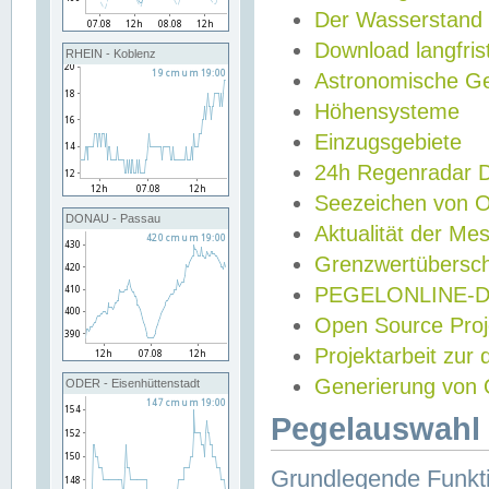
Der Wasserstand
Download langfris
RHEIN - Koblenz
Astronomische Gez
Höhensysteme
Einzugsgebiete
24h Regenradar
Seezeichen von 
DONAU - Passau
Aktualität der Me
Grenzwertübersch
PEGELONLINE-Di
Open Source Projek
Projektarbeit zur
Generierung von 
ODER - Eisenhüttenstadt
Pegelauswahl 
Grundlegende Funkti