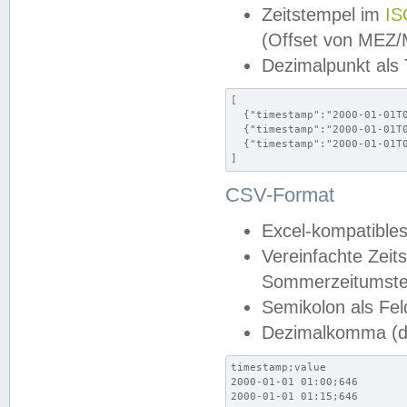
Zeitstempel im
IS
(Offset von MEZ
Dezimalpunkt als
[

  {"timestamp":"2000-01-01T0
  {"timestamp":"2000-01-01T0
  {"timestamp":"2000-01-01T0
]
CSV-Format
Excel-kompatibles
Vereinfachte Zeit
Sommerzeitumstel
Semikolon als Fel
Dezimalkomma (de
timestamp;value

2000-01-01 01:00;646

2000-01-01 01:15;646
