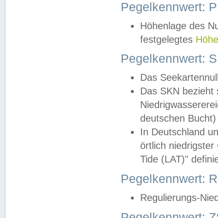
Pegelkennwert: 
Höhenlage des Nul
festgelegtes
Höhe
Pegelkennwert: 
Das Seekartennull
Das SKN bezieht s
Niedrigwassererei
deutschen Bucht) 
In Deutschland un
örtlich niedrigst
Tide (LAT)" definie
Pegelkennwert:
Regulierungs-Nie
Pegelkennwert: Z