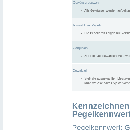
Gewässerauswahl
Alle Gewässer werden aufgelist
Auswahl des Pegels
Die Pegellisten zeigen alle ver
Ganglinien
Zeigt die ausgewählten Messwer
Download
Stellt die ausgewählten Messwer
kann txt, csv oder zrxp verwen
Kennzeichnen
Pegelkennwer
Pegelkennwert: 