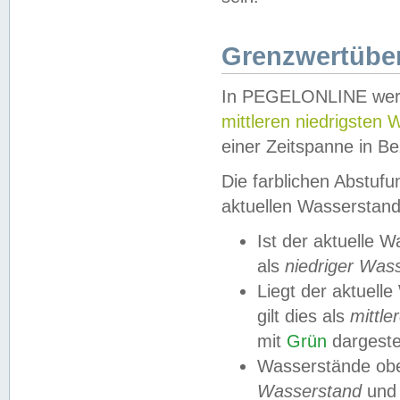
Grenzwertüber
In PEGELONLINE werde
mittleren niedrigsten
einer Zeitspanne in Be
Die farblichen Abstuf
aktuellen Wasserstand
Ist der aktuelle 
als
niedriger Was
Liegt der aktue
gilt dies als
mittle
mit
Grün
dargestel
Wasserstände obe
Wasserstand
und