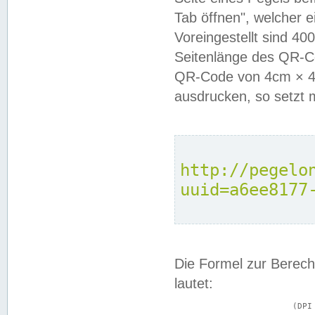
Tab öffnen", welcher 
Voreingestellt sind 4
Seitenlänge des QR-C
QR-Code von 4cm × 4c
ausdrucken, so setzt 
http://pegelo
uuid=a6ee8177
Die Formel zur Berech
lautet:
			(DPI × Druckkantenlänge in cm) ÷ 2,54 = Kantenlänge in Pixel
