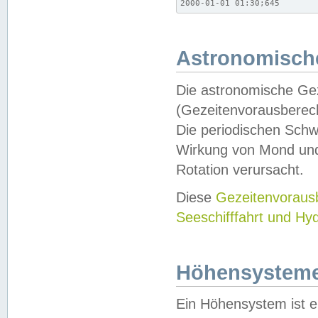
2000-01-01 01:30;645
Astronomische
Die astronomische Gez
(Gezeitenvorausberec
Die periodischen Schw
Wirkung von Mond und
Rotation verursacht.
Diese
Gezeitenvorau
Seeschifffahrt und Hy
Höhensystem
Ein Höhensystem ist e