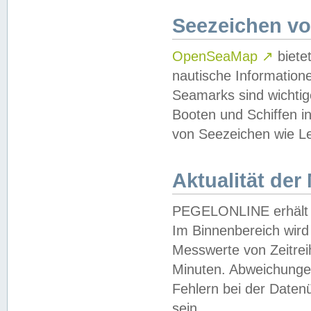
Seezeichen v
OpenSeaMap
↗
biete
nautische Information
Seamarks sind wichtig
Booten und Schiffen i
von Seezeichen wie Le
Aktualität der
PEGELONLINE erhält u
Im Binnenbereich wird 
Messwerte von Zeitreih
Minuten. Abweichungen
Fehlern bei der Daten
sein.