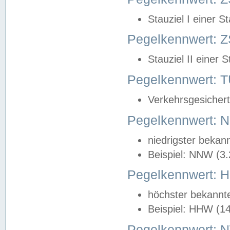
Stauziel I einer S
Pegelkennwert: Z
Stauziel II einer 
Pegelkennwert:
Verkehrsgesichert
Pegelkennwert:
niedrigster bekan
Beispiel: NNW (3
Pegelkennwert:
höchster bekannt
Beispiel: HHW (1
Pegelkennwert: 