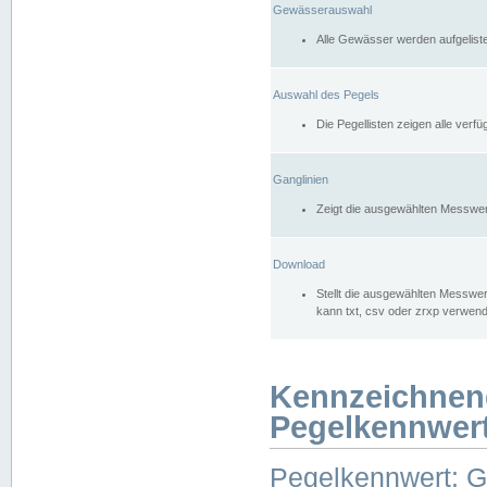
Gewässerauswahl
Alle Gewässer werden aufgelist
Auswahl des Pegels
Die Pegellisten zeigen alle ver
Ganglinien
Zeigt die ausgewählten Messwer
Download
Stellt die ausgewählten Messwer
kann txt, csv oder zrxp verwen
Kennzeichnen
Pegelkennwer
Pegelkennwert: 