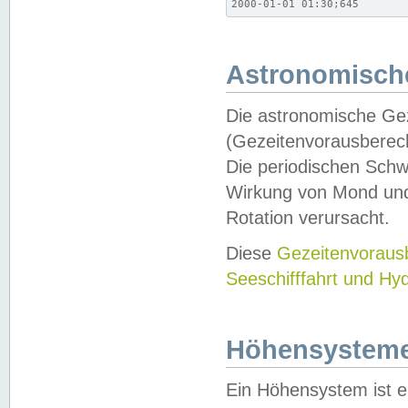
2000-01-01 01:30;645
Astronomische
Die astronomische Gez
(Gezeitenvorausberec
Die periodischen Schw
Wirkung von Mond und
Rotation verursacht.
Diese
Gezeitenvorau
Seeschifffahrt und Hy
Höhensystem
Ein Höhensystem ist e