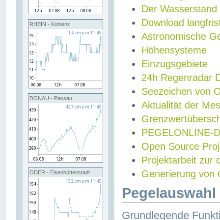
Der Wasserstand
Download langfris
RHEIN - Koblenz
Astronomische Gez
Höhensysteme
Einzugsgebiete
24h Regenradar
Seezeichen von 
DONAU - Passau
Aktualität der Me
Grenzwertübersch
PEGELONLINE-Di
Open Source Projek
Projektarbeit zur
Generierung von 
ODER - Eisenhüttenstadt
Pegelauswahl 
Grundlegende Funkti