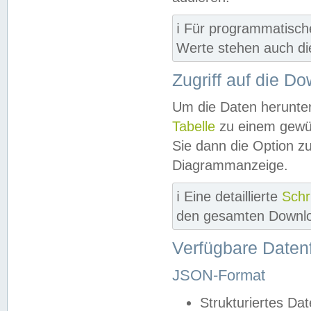
ℹ️ Für programmatisch
Werte stehen auch d
Zugriff auf die D
Um die Daten herunter
Tabelle
zu einem gewün
Sie dann die Option z
Diagrammanzeige.
ℹ️ Eine detaillierte
Schr
den gesamten Downlo
Verfügbare Daten
JSON-Format
Strukturiertes Da