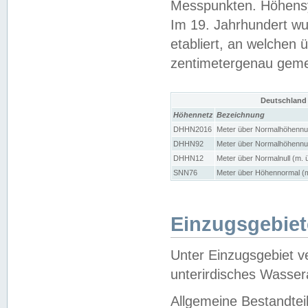
Messpunkten. Höhensy
Im 19. Jahrhundert wu
etabliert, an welchen 
zentimetergenau gem
Deutschland
Höhennetz
Bezeichnung
DHHN2016
Meter über Normalhöhennul
DHHN92
Meter über Normalhöhennul
DHHN12
Meter über Normalnull (m. 
SNN76
Meter über Höhennormal (m
Einzugsgebiet
Unter Einzugsgebiet v
unterirdisches Wasser
Allgemeine Bestandtei