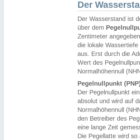
Der Wasserst
Der Wasserstand ist d
über dem
Pegelnullp
Zentimeter angegeben
die lokale Wassertie
aus. Erst durch die A
Wert des Pegelnullpun
Normalhöhennull (NHN
Pegelnullpunkt (PNP)
Der Pegelnullpunkt ei
absolut und wird auf
Normalhöhennull (NHN
den Betreiber des Pege
eine lange Zeit geme
Die Pegellatte wird s