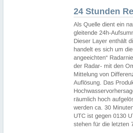
24 Stunden R
Als Quelle dient ein n
gleitende 24h-Aufsum
Dieser Layer enthält
handelt es sich um di
angeeichten“ Radarnie
der Radar- mit den O
Mittelung von Differe
Auflösung. Das Produk
Hochwasservorhersagez
räumlich hoch aufgelö
werden ca. 30 Minuten
UTC ist gegen 0130 UTC
stehen für die letzten