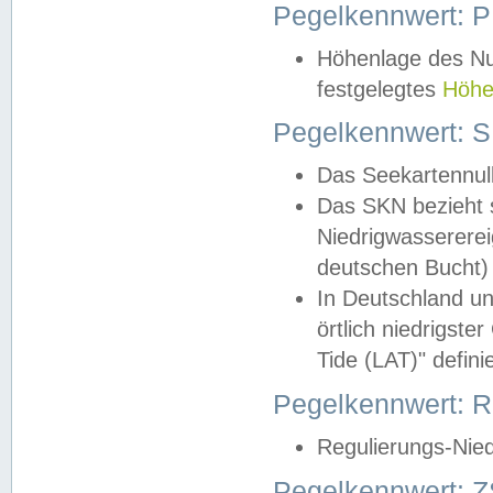
Pegelkennwert: 
Höhenlage des Nul
festgelegtes
Höhe
Pegelkennwert: 
Das Seekartennull
Das SKN bezieht s
Niedrigwassererei
deutschen Bucht) 
In Deutschland un
örtlich niedrigst
Tide (LAT)" definie
Pegelkennwert:
Regulierungs-Nie
Pegelkennwert: Z