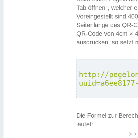
Tab öffnen", welcher 
Voreingestellt sind 4
Seitenlänge des QR-C
QR-Code von 4cm × 4c
ausdrucken, so setzt 
http://pegelo
uuid=a6ee8177
Die Formel zur Berech
lautet:
			(DPI × Druckkantenlänge in cm) ÷ 2,54 = Kantenlänge in Pixel
