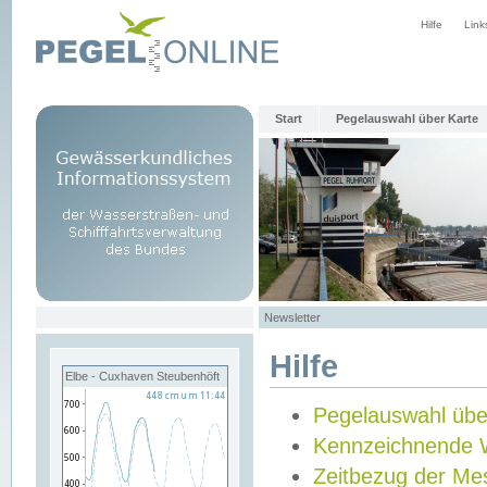
Hilfe
Link
Start
Pegelauswahl über Karte
Newsletter
Hilfe
Elbe - Cuxhaven Steubenhöft
Pegelauswahl übe
Kennzeichnende 
Zeitbezug der Me