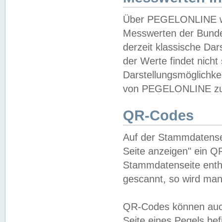
Über PEGELONLINE wer
Messwerten der Bundes
derzeit klassische Da
der Werte findet nicht 
Darstellungsmöglichkei
von PEGELONLINE zu 
QR-Codes
Auf der Stammdatensei
Seite anzeigen" ein Q
Stammdatenseite enthä
gescannt, so wird man
QR-Codes können auc
Seite eines Pegels be