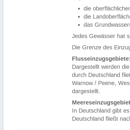
die oberflächlich
die Landoberfläc
das Grundwasser
Jedes Gewässer hat se
Die Grenze des Einzug
Flusseinzugsgebiete
Dargestellt werden die
durch Deutschland fli
Warnow / Peene, Weser
dargestellt.
Meereseinzugsgebiet
In Deutschland gibt 
Deutschland fließt n