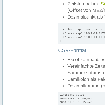
Zeitstempel im
IS
(Offset von MEZ
Dezimalpunkt als
[

  {"timestamp":"2000-01-01T0
  {"timestamp":"2000-01-01T0
  {"timestamp":"2000-01-01T0
]
CSV-Format
Excel-kompatibles
Vereinfachte Zeit
Sommerzeitumstel
Semikolon als Fel
Dezimalkomma (de
timestamp;value

2000-01-01 01:00;646

2000-01-01 01:15;646
