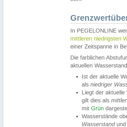
Grenzwertüber
In PEGELONLINE werde
mittleren niedrigsten
einer Zeitspanne in Be
Die farblichen Abstuf
aktuellen Wasserstand
Ist der aktuelle 
als
niedriger Was
Liegt der aktue
gilt dies als
mittle
mit
Grün
dargestel
Wasserstände obe
Wasserstand
und