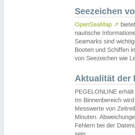
Seezeichen v
OpenSeaMap
↗
biete
nautische Information
Seamarks sind wichtig
Booten und Schiffen i
von Seezeichen wie Le
Aktualität der
PEGELONLINE erhält u
Im Binnenbereich wird 
Messwerte von Zeitreih
Minuten. Abweichungen
Fehlern bei der Daten
sein.