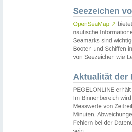
Seezeichen v
OpenSeaMap
↗
biete
nautische Information
Seamarks sind wichtig
Booten und Schiffen i
von Seezeichen wie Le
Aktualität der
PEGELONLINE erhält u
Im Binnenbereich wird 
Messwerte von Zeitreih
Minuten. Abweichungen
Fehlern bei der Daten
sein.