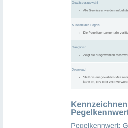
Gewässerauswahl
Alle Gewässer werden aufgelist
Auswahl des Pegels
Die Pegellisten zeigen alle ver
Ganglinien
Zeigt die ausgewählten Messwer
Download
Stellt die ausgewählten Messwer
kann txt, csv oder zrxp verwen
Kennzeichnen
Pegelkennwer
Pegelkennwert: 