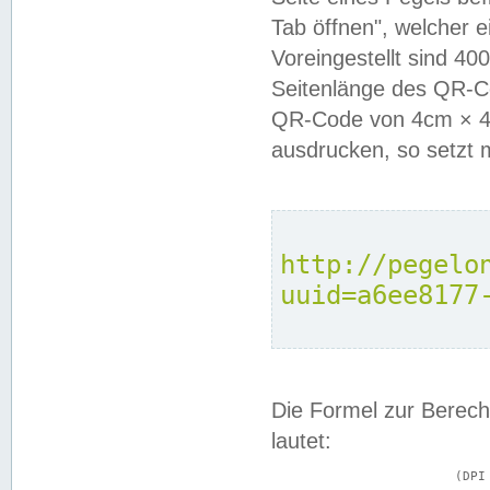
Tab öffnen", welcher 
Voreingestellt sind 4
Seitenlänge des QR-C
QR-Code von 4cm × 4c
ausdrucken, so setzt 
http://pegelo
uuid=a6ee8177
Die Formel zur Berech
lautet:
			(DPI × Druckkantenlänge in cm) ÷ 2,54 = Kantenlänge in Pixel
