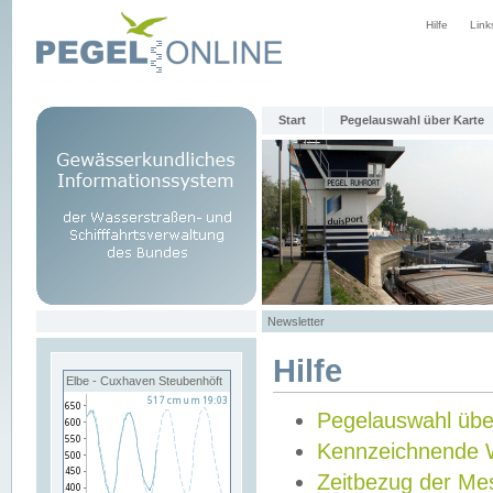
Hilfe
Link
Start
Pegelauswahl über Karte
Newsletter
Hilfe
Elbe - Cuxhaven Steubenhöft
Pegelauswahl übe
Kennzeichnende 
Zeitbezug der Me