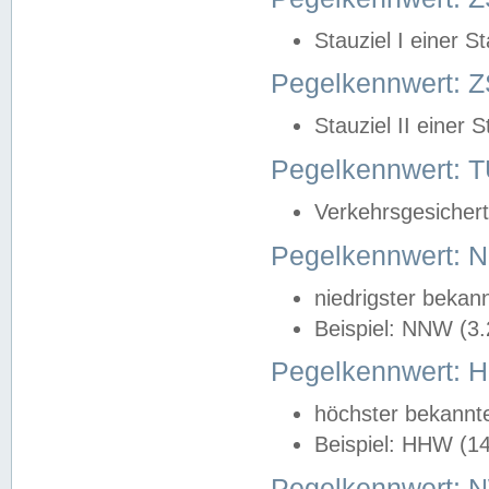
Stauziel I einer S
Pegelkennwert: Z
Stauziel II einer 
Pegelkennwert:
Verkehrsgesichert
Pegelkennwert:
niedrigster bekan
Beispiel: NNW (3
Pegelkennwert:
höchster bekannt
Beispiel: HHW (1
Pegelkennwert: 