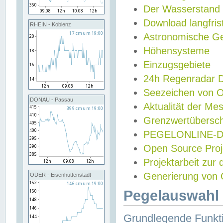
Der Wasserstand
Download langfris
RHEIN - Koblenz
Astronomische Gez
Höhensysteme
Einzugsgebiete
24h Regenradar
Seezeichen von 
DONAU - Passau
Aktualität der Me
Grenzwertübersch
PEGELONLINE-Di
Open Source Projek
Projektarbeit zur
Generierung von 
ODER - Eisenhüttenstadt
Pegelauswahl 
Grundlegende Funkti