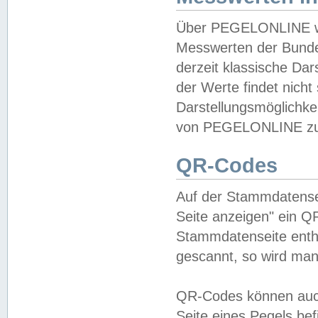
Über PEGELONLINE wer
Messwerten der Bundes
derzeit klassische Da
der Werte findet nicht 
Darstellungsmöglichkei
von PEGELONLINE zu 
QR-Codes
Auf der Stammdatensei
Seite anzeigen" ein Q
Stammdatenseite enthä
gescannt, so wird man
QR-Codes können auc
Seite eines Pegels be