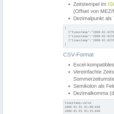
Zeitstempel im
IS
(Offset von MEZ
Dezimalpunkt als
[

  {"timestamp":"2000-01-01T0
  {"timestamp":"2000-01-01T0
  {"timestamp":"2000-01-01T0
]
CSV-Format
Excel-kompatibles
Vereinfachte Zeit
Sommerzeitumstel
Semikolon als Fel
Dezimalkomma (de
timestamp;value

2000-01-01 01:00;646

2000-01-01 01:15;646
