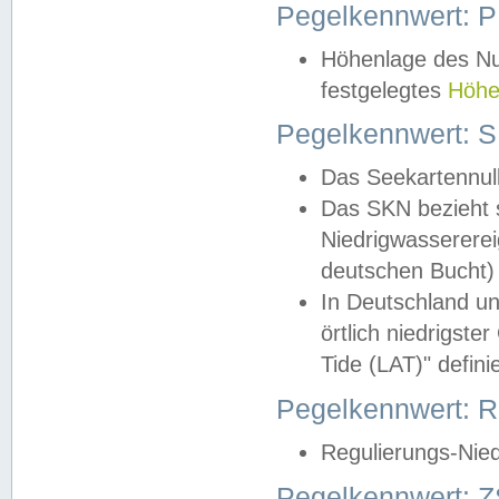
Pegelkennwert: 
Höhenlage des Nul
festgelegtes
Höhe
Pegelkennwert: 
Das Seekartennull
Das SKN bezieht s
Niedrigwassererei
deutschen Bucht) 
In Deutschland un
örtlich niedrigst
Tide (LAT)" definie
Pegelkennwert:
Regulierungs-Nie
Pegelkennwert: Z