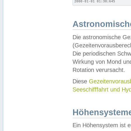
2000-01-01 01:30;645
Astronomische
Die astronomische Gez
(Gezeitenvorausberec
Die periodischen Schw
Wirkung von Mond und
Rotation verursacht.
Diese
Gezeitenvorau
Seeschifffahrt und Hy
Höhensystem
Ein Höhensystem ist e