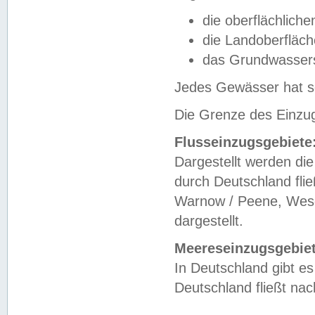
die oberflächlich
die Landoberfläc
das Grundwasser
Jedes Gewässer hat se
Die Grenze des Einzug
Flusseinzugsgebiete
Dargestellt werden die
durch Deutschland fli
Warnow / Peene, Weser
dargestellt.
Meereseinzugsgebiet
In Deutschland gibt 
Deutschland fließt n