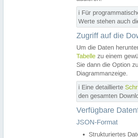
ℹ️ Für programmatisch
Werte stehen auch d
Zugriff auf die D
Um die Daten herunter
Tabelle
zu einem gewün
Sie dann die Option z
Diagrammanzeige.
ℹ️ Eine detaillierte
Schr
den gesamten Downlo
Verfügbare Daten
JSON-Format
Strukturiertes Da