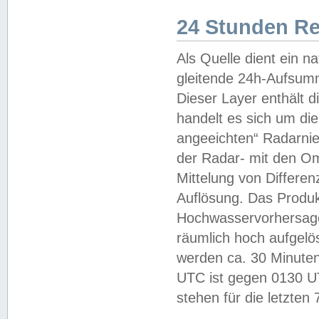
24 Stunden R
Als Quelle dient ein n
gleitende 24h-Aufsum
Dieser Layer enthält
handelt es sich um di
angeeichten“ Radarnie
der Radar- mit den O
Mittelung von Differe
Auflösung. Das Produk
Hochwasservorhersagez
räumlich hoch aufgelö
werden ca. 30 Minuten
UTC ist gegen 0130 UTC
stehen für die letzten