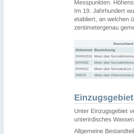
Messpunkten. Höhensy
Im 19. Jahrhundert wu
etabliert, an welchen 
zentimetergenau gem
Deutschland
Höhennetz
Bezeichnung
DHHN2016
Meter über Normalhöhennul
DHHN92
Meter über Normalhöhennul
DHHN12
Meter über Normalnull (m. 
SNN76
Meter über Höhennormal (m
Einzugsgebiet
Unter Einzugsgebiet v
unterirdisches Wasser
Allgemeine Bestandtei