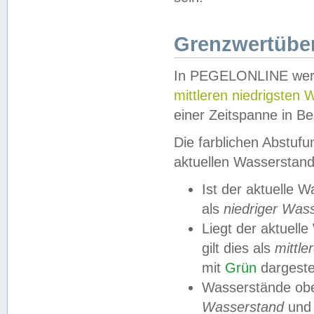
Grenzwertüber
In PEGELONLINE werde
mittleren niedrigsten
einer Zeitspanne in Be
Die farblichen Abstuf
aktuellen Wasserstand
Ist der aktuelle 
als
niedriger Was
Liegt der aktue
gilt dies als
mittle
mit
Grün
dargestel
Wasserstände obe
Wasserstand
und