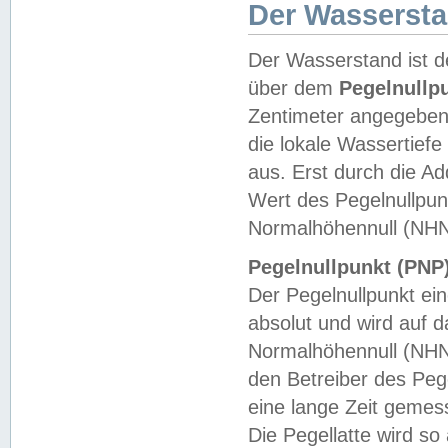
Der Wasserst
Der Wasserstand ist d
über dem
Pegelnullp
Zentimeter angegeben
die lokale Wassertie
aus. Erst durch die A
Wert des Pegelnullpun
Normalhöhennull (NHN
Pegelnullpunkt (PNP)
Der Pegelnullpunkt ei
absolut und wird auf
Normalhöhennull (NHN
den Betreiber des Pege
eine lange Zeit geme
Die Pegellatte wird s