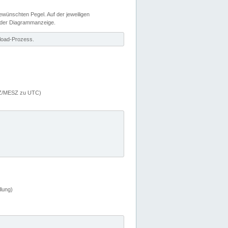
wünschten Pegel. Auf der jeweiligen
 der Diagrammanzeige.
load-Prozess.
MEZ/MESZ zu UTC)
lung)