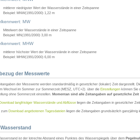
mittlerer niedrigster Wert der Wasserstände in einer Zeitspanne
Beispiel: MNW(1991/2000) 1,22 m
lkennwert: MW
Mittelwert der Wasserstände in einer Zeitspanne
Beispiel: MN(1991/2000) 3,00 m
elkennwert: MHW
mittlerer höchster Wert der Wasserstände in einer Zeitspanne
Beispiel: MHW(1991/2000) 6,00 m
tbezug der Messwerte
itangaben der Messwerte werden standardmäßig in gesetzlicher (lokaler) Zeit dargestellt. D
em Wechsel im Sommer zur Sommerzeit (MESZ, UTC+2). über die
Einstellungen
können Sie d
ellung ohne Sommerzeit einstellen.
Momentan sind alle Zeitangaben auf gesetzliche Zeit e
Download langfristiger Wasserstände und Abflüsse
liegen die Zeitangaben in gesetzlicher Zeit
n zum
Download angebotenen Tagesdateien
liegen die Zeitangaben grundsätzlich ganzjährig in
 Wasserstand
asserstand ist der lotrechte Abstand eines Punktes des Wasserspiegels über dem
Pegelnul