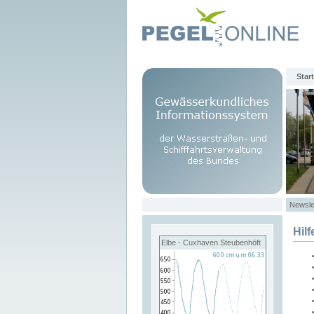
Start
Newsle
Hilf
Elbe - Cuxhaven Steubenhöft