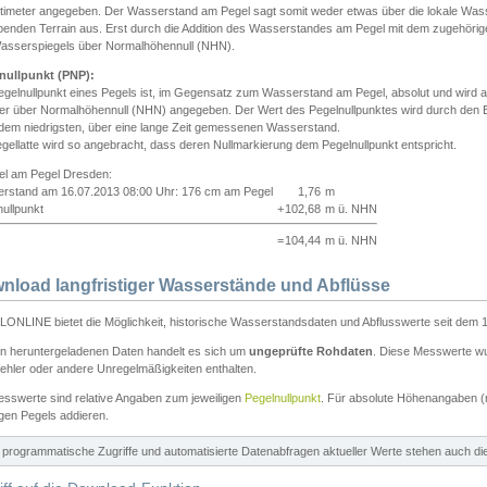
ntimeter angegeben. Der Wasserstand am Pegel sagt somit weder etwas über die lokale Wa
enden Terrain aus. Erst durch die Addition des Wasserstandes am Pegel mit dem zugehörig
asserspiegels über Normalhöhennull (NHN).
nullpunkt (PNP):
egelnullpunkt eines Pegels ist, im Gegensatz zum Wasserstand am Pegel, absolut und wir
ter über Normalhöhennull (NHN) angegeben. Der Wert des Pegelnullpunktes wird durch den Bet
 dem niedrigsten, über eine lange Zeit gemessenen Wasserstand.
gellatte wird so angebracht, dass deren Nullmarkierung dem Pegelnullpunkt entspricht.
iel am Pegel Dresden:
rstand am 16.07.2013 08:00 Uhr: 176 cm am Pegel
1,76
m
ullpunkt
+
102,68
m ü. NHN
=
104,44
m ü. NHN
nload langfristiger Wasserstände und Abflüsse
ONLINE bietet die Möglichkeit, historische Wasserstandsdaten und Abflusswerte seit dem 1
en heruntergeladenen Daten handelt es sich um
ungeprüfte Rohdaten
. Diese Messwerte wur
ehler oder andere Unregelmäßigkeiten enthalten.
esswerte sind relative Angaben zum jeweiligen
Pegelnullpunkt
. Für absolute Höhenangaben 
igen Pegels addieren.
ür programmatische Zugriffe und automatisierte Datenabfragen aktueller Werte stehen auch d