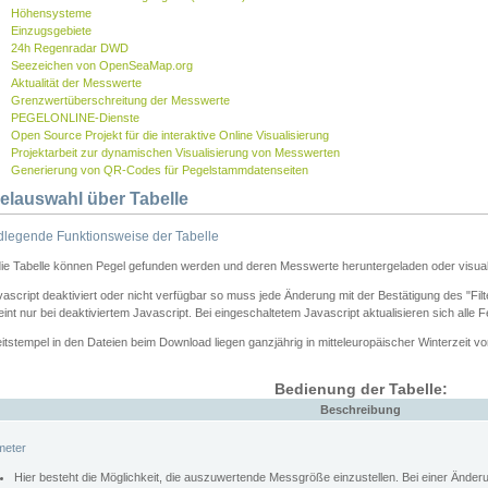
Höhensysteme
Einzugsgebiete
24h Regenradar DWD
Seezeichen von OpenSeaMap.org
Aktualität der Messwerte
Grenzwertüberschreitung der Messwerte
PEGELONLINE-Dienste
Open Source Projekt für die interaktive Online Visualisierung
Projektarbeit zur dynamischen Visualisierung von Messwerten
Generierung von QR-Codes für Pegelstammdatenseiten
elauswahl über Tabelle
legende Funktionsweise der Tabelle
die Tabelle können Pegel gefunden werden und deren Messwerte heruntergeladen oder visuali
vascript deaktiviert oder nicht verfügbar so muss jede Änderung mit der Bestätigung des "Filt
int nur bei deaktiviertem Javascript. Bei eingeschaltetem Javascript aktualisieren sich alle 
itstempel in den Dateien beim Download liegen ganzjährig in mitteleuropäischer Winterzeit vo
Bedienung der Tabelle:
Beschreibung
meter
Hier besteht die Möglichkeit, die auszuwertende Messgröße einzustellen. Bei einer Ände