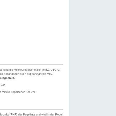
ies sind die Mitteleuropäische Zeit (MEZ, UTC+1)
ie Zeitangaben auch auf ganzjährige MEZ-
ingestellt.
 vor.
 Mitteleuropäischer Zeit vor.
lpunkt (PNP)
der Pegellatte und wird in der Regel