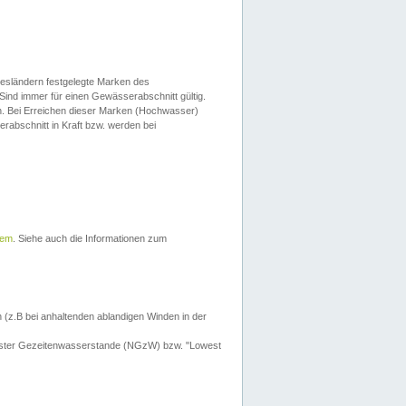
esländern festgelegte Marken des
Sind immer für einen Gewässerabschnitt gültig.
. Bei Erreichen dieser Marken (Hochwasser)
erabschnitt in Kraft bzw. werden bei
tem
. Siehe auch die Informationen zum
 (z.B bei anhaltenden ablandigen Winden in der
drigster Gezeitenwasserstande (NGzW) bzw. "Lowest