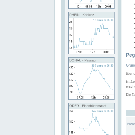
RHEIN - Koblenz
Peg
DONAU - Passau
Grund
über 
Ist Ja
ersche
Die Ze
ODER - Eisenhüttenstadt
Para