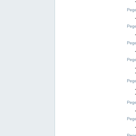
Pege
Pege
Peg
Pege
Pege
Pege
Pege
Peg