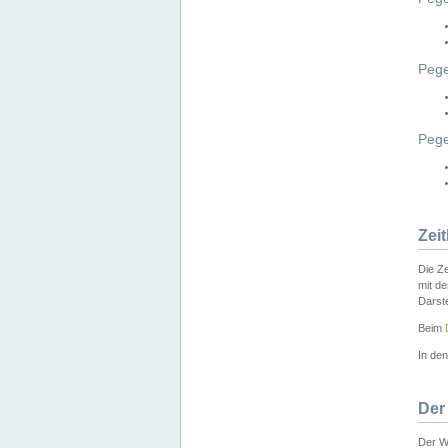
Pege
Peg
Zei
Die Ze
mit d
Darst
Beim
In de
Der
Der W