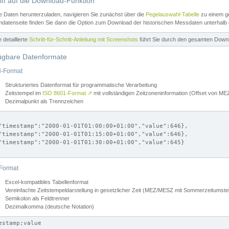
iff auf die Download-Funktion
e Daten herunterzuladen, navigieren Sie zunächst über die
Pegelauswahl-Tabelle
zu einem ge
datenseite finden Sie dann die Option zum Download der historischen Messdaten unterhalb
ne detaillierte
Schritt-für-Schritt-Anleitung mit Screenshots
führt Sie durch den gesamten Down
ügbare Datenformate
-Format
Strukturiertes Datenformat für programmatische Verarbeitung
Zeitstempel im
ISO 8601-Format
↗
mit vollständigen Zeitzoneninformation (Offset von 
Dezimalpunkt als Trennzeichen
"timestamp":"2000-01-01T01:00:00+01:00","value":646},

"timestamp":"2000-01-01T01:15:00+01:00","value":646},

"timestamp":"2000-01-01T01:30:00+01:00","value":645}

Format
Excel-kompatibles Tabellenformat
Vereinfachte Zeitstempeldarstellung in gesetzlicher Zeit (MEZ/MESZ mit Sommerzeitumstel
Semikolon als Feldtrenner
Dezimalkomma (deutsche Notation)
estamp;value
