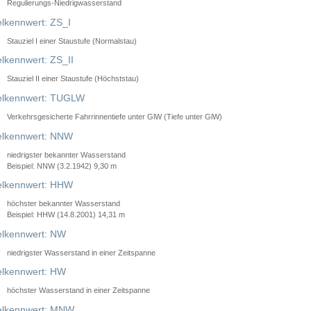
Regulierungs-Niedrigwasserstand
lkennwert: ZS_I
Stauziel I einer Staustufe (Normalstau)
lkennwert: ZS_II
Stauziel II einer Staustufe (Höchststau)
elkennwert: TUGLW
Verkehrsgesicherte Fahrrinnentiefe unter GlW (Tiefe unter GlW)
lkennwert: NNW
niedrigster bekannter Wasserstand
Beispiel: NNW (3.2.1942) 9,30 m
lkennwert: HHW
höchster bekannter Wasserstand
Beispiel: HHW (14.8.2001) 14,31 m
lkennwert: NW
niedrigster Wasserstand in einer Zeitspanne
lkennwert: HW
höchster Wasserstand in einer Zeitspanne
elkennwert: MNW