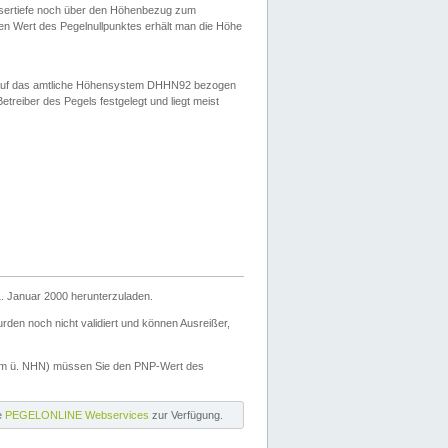
ssertiefe noch über den Höhenbezug zum
en Wert des Pegelnullpunktes erhält man die Höhe
d auf das amtliche Höhensystem DHHN92 bezogen
reiber des Pegels festgelegt und liegt meist
. Januar 2000 herunterzuladen.
den noch nicht validiert und können Ausreißer,
(m ü. NHN) müssen Sie den PNP-Wert des
ie
PEGELONLINE Webservices
zur Verfügung.