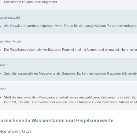
Selektionen im Menü zurückgesetzt.
sserauswahl
Alle Gewässer werden aufgelistet, wenn Daten für den ausgewählten Parameter vorhande
ahl des Pegels
Die Pegellisten zeigen alle verfügbaren Pegel einmal mit Namen und einmal mit Nummer a
inien
Zeigt die ausgewählten Messwerte als Ganglinie. Es können maximal 6 ausgewählt werde
load
Stellt die ausgewählten Messwerte innerhalb eines auswählbaren Zeitbereichs in einer Zi
kann txt, csv oder zrxp verwendet werden. Die Zeitangabe in den Download-Dateien ist 
nzeichnende Wasserstände und Pegelkennwerte
lkennwert: GLW