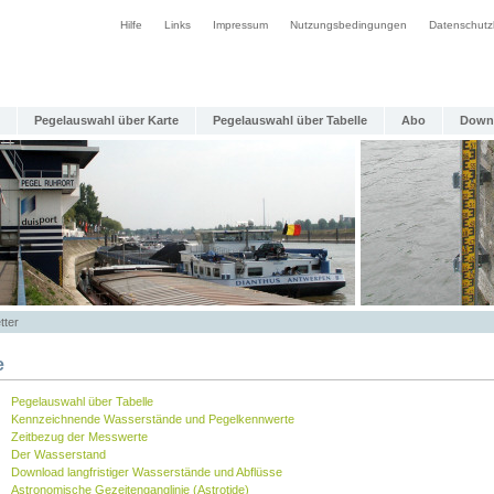
Hilfe
Links
Impressum
Nutzungsbedingungen
Datenschutz
Pegelauswahl über Karte
Pegelauswahl über Tabelle
Abo
Down
tter
e
Pegelauswahl über Tabelle
Kennzeichnende Wasserstände und Pegelkennwerte
Zeitbezug der Messwerte
Der Wasserstand
Download langfristiger Wasserstände und Abflüsse
Astronomische Gezeitenganglinie (Astrotide)