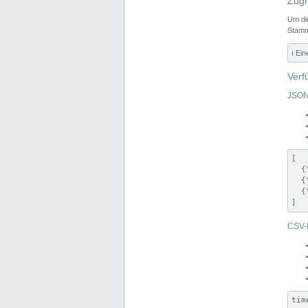
Zugr
Um di
Stamm
ℹ️ Ei
Verf
JSON
[

  {
  {
  {
]
CSV-
tim