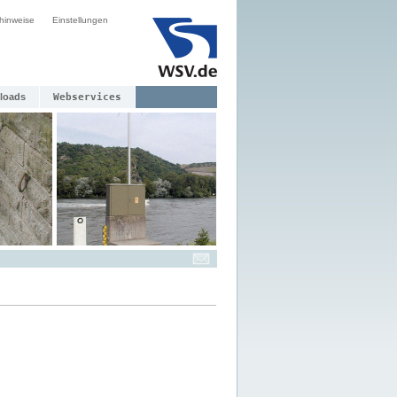
hinweise
Einstellungen
loads
Webservices