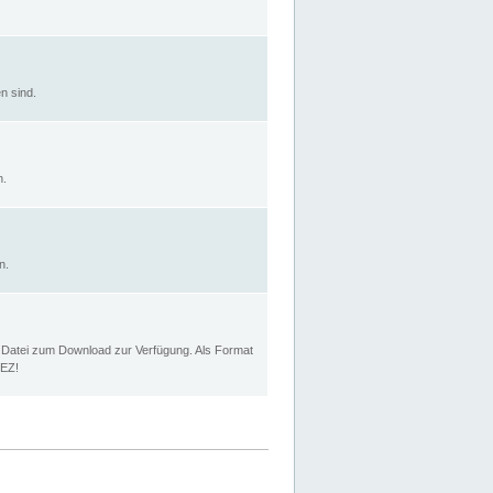
n sind.
n.
n.
p Datei zum Download zur Verfügung. Als Format
MEZ!