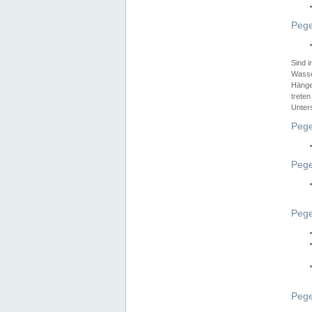
Pege
Sind 
Wasser
Hänge
treten
Unter
Pege
Pege
Pege
Pege