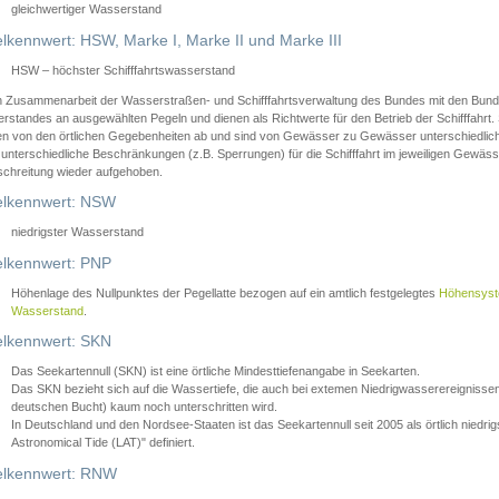
gleichwertiger Wasserstand
lkennwert: HSW, Marke I, Marke II und Marke III
HSW – höchster Schifffahrtswasserstand
in Zusammenarbeit der Wasserstraßen- und Schifffahrtsverwaltung des Bundes mit den Bund
standes an ausgewählten Pegeln und dienen als Richtwerte für den Betrieb der Schifffahrt. 
n von den örtlichen Gegebenheiten ab und sind von Gewässer zu Gewässer unterschiedlich
 unterschiedliche Beschränkungen (z.B. Sperrungen) für die Schifffahrt im jeweiligen Gewäss
schreitung wieder aufgehoben.
lkennwert: NSW
niedrigster Wasserstand
lkennwert: PNP
Höhenlage des Nullpunktes der Pegellatte bezogen auf ein amtlich festgelegtes
Höhensys
Wasserstand
.
lkennwert: SKN
Das Seekartennull (SKN) ist eine örtliche Mindesttiefenangabe in Seekarten.
Das SKN bezieht sich auf die Wassertiefe, die auch bei extemen Niedrigwasserereignissen
deutschen Bucht) kaum noch unterschritten wird.
In Deutschland und den Nordsee-Staaten ist das Seekartennull seit 2005 als örtlich nie
Astronomical Tide (LAT)" definiert.
lkennwert: RNW