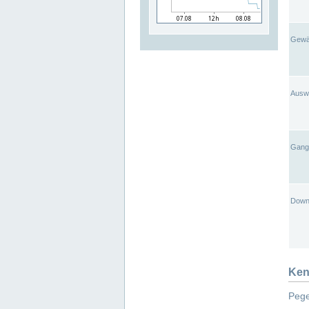
Gewä
Ausw
Gangl
Down
Ken
Pege