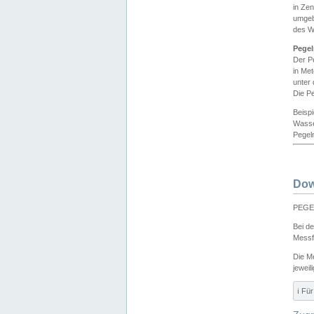
in Ze
umgeb
des W
Pegel
Der P
in Me
unter
Die Pe
Beisp
Wasse
Pegeln
Dow
PEGEL
Bei d
Messf
Die M
jeweil
ℹ️ F