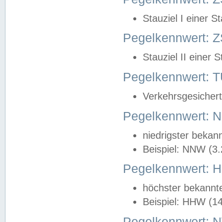
Stauziel I einer S
Pegelkennwert: Z
Stauziel II einer 
Pegelkennwert:
Verkehrsgesichert
Pegelkennwert:
niedrigster bekan
Beispiel: NNW (3
Pegelkennwert:
höchster bekannt
Beispiel: HHW (1
Pegelkennwert: 