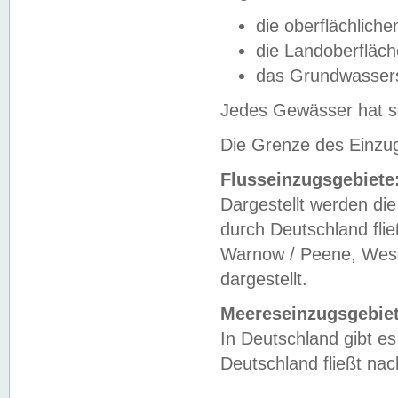
die oberflächlich
die Landoberfläc
das Grundwasser
Jedes Gewässer hat se
Die Grenze des Einzug
Flusseinzugsgebiete
Dargestellt werden die
durch Deutschland fli
Warnow / Peene, Weser
dargestellt.
Meereseinzugsgebiet
In Deutschland gibt 
Deutschland fließt n