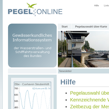
Hilfe
Link
Start
Pegelauswahl über Karte
Newsletter
Hilfe
Elbe - Cuxhaven Steubenhöft
Pegelauswahl übe
Kennzeichnende 
Zeitbezug der Me