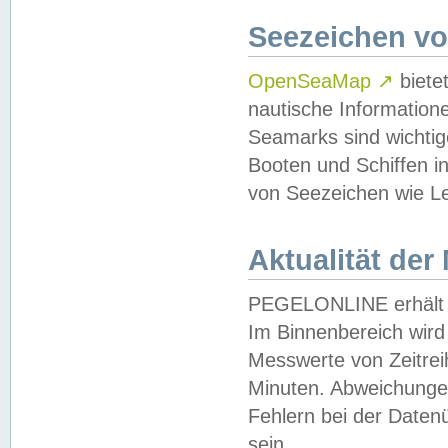
Seezeichen v
OpenSeaMap
↗
biete
nautische Information
Seamarks sind wichtig
Booten und Schiffen i
von Seezeichen wie Le
Aktualität der
PEGELONLINE erhält u
Im Binnenbereich wird 
Messwerte von Zeitreih
Minuten. Abweichungen
Fehlern bei der Daten
sein.