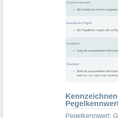
Gewässerauswahl
Alle Gewässer werden aufgelist
Auswahl des Pegels
Die Pegellisten zeigen alle ver
Ganglinien
Zeigt die ausgewählten Messwer
Download
Stellt die ausgewählten Messwer
kann txt, csv oder zrxp verwen
Kennzeichnen
Pegelkennwer
Pegelkennwert: 