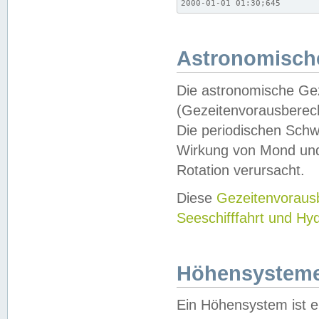
2000-01-01 01:30;645
Astronomische
Die astronomische Gez
(Gezeitenvorausberec
Die periodischen Schw
Wirkung von Mond und
Rotation verursacht.
Diese
Gezeitenvorau
Seeschifffahrt und Hy
Höhensystem
Ein Höhensystem ist e