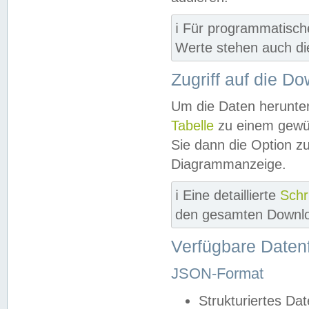
ℹ️ Für programmatisch
Werte stehen auch d
Zugriff auf die D
Um die Daten herunter
Tabelle
zu einem gewün
Sie dann die Option z
Diagrammanzeige.
ℹ️ Eine detaillierte
Schr
den gesamten Downlo
Verfügbare Daten
JSON-Format
Strukturiertes Da