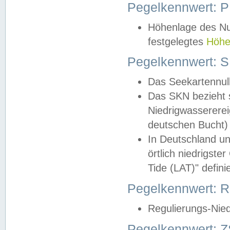
Pegelkennwert: 
Höhenlage des Nul
festgelegtes
Höhe
Pegelkennwert: 
Das Seekartennull
Das SKN bezieht s
Niedrigwassererei
deutschen Bucht) 
In Deutschland un
örtlich niedrigst
Tide (LAT)" definie
Pegelkennwert:
Regulierungs-Nie
Pegelkennwert: Z