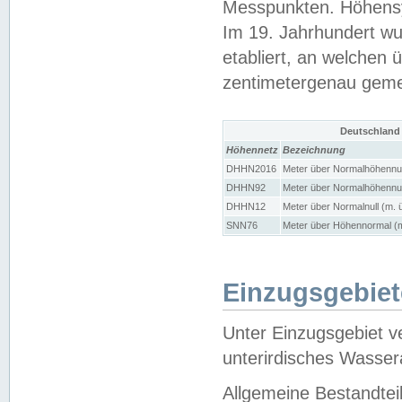
Messpunkten. Höhensy
Im 19. Jahrhundert wu
etabliert, an welchen 
zentimetergenau gem
Deutschland
Höhennetz
Bezeichnung
DHHN2016
Meter über Normalhöhennul
DHHN92
Meter über Normalhöhennul
DHHN12
Meter über Normalnull (m. 
SNN76
Meter über Höhennormal (m
Einzugsgebiet
Unter Einzugsgebiet v
unterirdisches Wasser
Allgemeine Bestandtei