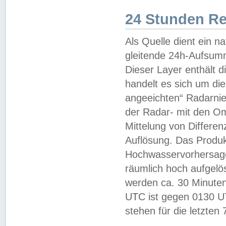
24 Stunden R
Als Quelle dient ein n
gleitende 24h-Aufsum
Dieser Layer enthält
handelt es sich um di
angeeichten“ Radarnie
der Radar- mit den O
Mittelung von Differe
Auflösung. Das Produk
Hochwasservorhersagez
räumlich hoch aufgelö
werden ca. 30 Minuten
UTC ist gegen 0130 UTC
stehen für die letzten