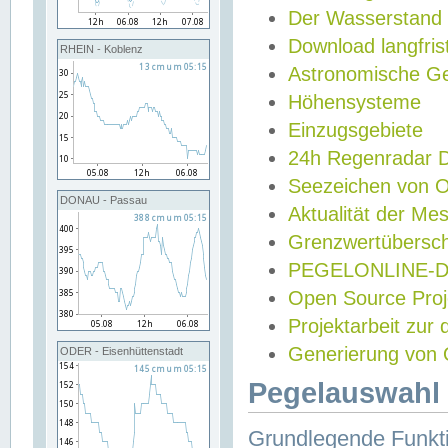
Der Wasserstand
Download langfris
RHEIN - Koblenz
Astronomische Gez
Höhensysteme
Einzugsgebiete
24h Regenradar
Seezeichen von 
DONAU - Passau
Aktualität der Me
Grenzwertübersch
PEGELONLINE-Di
Open Source Projek
Projektarbeit zur
Generierung von 
ODER - Eisenhüttenstadt
Pegelauswahl 
Grundlegende Funkti