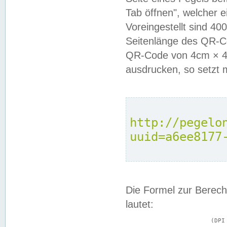
Tab öffnen", welcher 
Voreingestellt sind 4
Seitenlänge des QR-C
QR-Code von 4cm × 4c
ausdrucken, so setzt 
http://pegelo
uuid=a6ee8177
Die Formel zur Berech
lautet:
			(DPI × Druckkantenlänge in cm) ÷ 2,54 = Kantenlänge in Pixel
