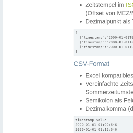
Zeitstempel im
IS
(Offset von MEZ
Dezimalpunkt als
[

  {"timestamp":"2000-01-01T0
  {"timestamp":"2000-01-01T0
  {"timestamp":"2000-01-01T0
]
CSV-Format
Excel-kompatibles
Vereinfachte Zeit
Sommerzeitumstel
Semikolon als Fel
Dezimalkomma (de
timestamp;value

2000-01-01 01:00;646

2000-01-01 01:15;646
