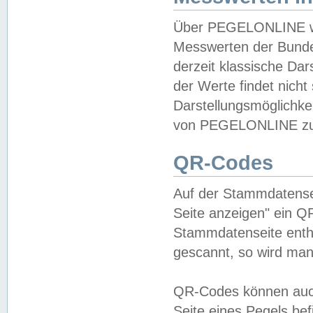
Über PEGELONLINE wer
Messwerten der Bundes
derzeit klassische Da
der Werte findet nicht 
Darstellungsmöglichkei
von PEGELONLINE zu 
QR-Codes
Auf der Stammdatensei
Seite anzeigen" ein Q
Stammdatenseite enthä
gescannt, so wird man
QR-Codes können auc
Seite eines Pegels be