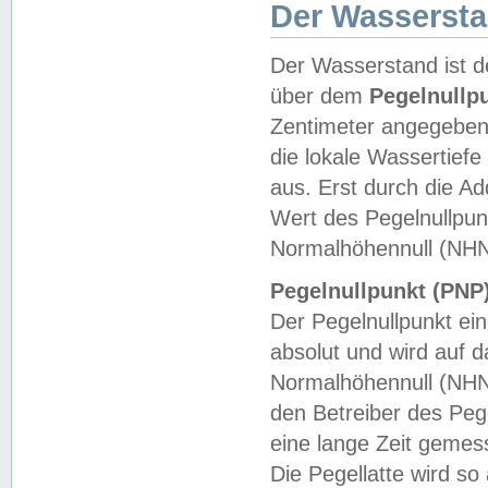
Der Wasserst
Der Wasserstand ist d
über dem
Pegelnullp
Zentimeter angegeben
die lokale Wassertie
aus. Erst durch die A
Wert des Pegelnullpun
Normalhöhennull (NHN
Pegelnullpunkt (PNP)
Der Pegelnullpunkt ei
absolut und wird auf
Normalhöhennull (NHN
den Betreiber des Pege
eine lange Zeit geme
Die Pegellatte wird s