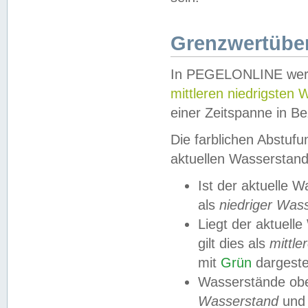
Grenzwertüber
In PEGELONLINE werde
mittleren niedrigsten
einer Zeitspanne in Be
Die farblichen Abstuf
aktuellen Wasserstand
Ist der aktuelle 
als
niedriger Was
Liegt der aktue
gilt dies als
mittle
mit
Grün
dargestel
Wasserstände obe
Wasserstand
und