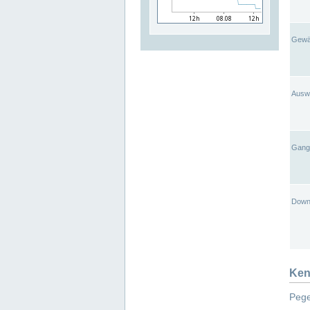
Gewä
Ausw
Gangl
Down
Ken
Pege