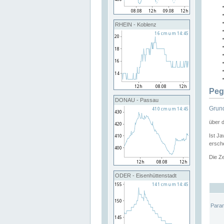
RHEIN - Koblenz
Peg
DONAU - Passau
Grund
über 
Ist Ja
ersche
Die Ze
ODER - Eisenhüttenstadt
Para