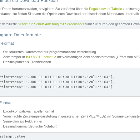
iff auf die Download-Funktion
e Daten herunterzuladen, navigieren Sie zunächst über die
Pegelauswahl-Tabelle
zu einem ge
datenseite finden Sie dann die Option zum Download der historischen Messdaten unterhalb
ne detaillierte
Schritt-für-Schritt-Anleitung mit Screenshots
führt Sie durch den gesamten Down
ügbare Datenformate
-Format
Strukturiertes Datenformat für programmatische Verarbeitung
Zeitstempel im
ISO 8601-Format
↗
mit vollständigen Zeitzoneninformation (Offset von 
Dezimalpunkt als Trennzeichen
"timestamp":"2000-01-01T01:00:00+01:00","value":646},

"timestamp":"2000-01-01T01:15:00+01:00","value":646},

"timestamp":"2000-01-01T01:30:00+01:00","value":645}

Format
Excel-kompatibles Tabellenformat
Vereinfachte Zeitstempeldarstellung in gesetzlicher Zeit (MEZ/MESZ mit Sommerzeitumstel
Semikolon als Feldtrenner
Dezimalkomma (deutsche Notation)
estamp;value
