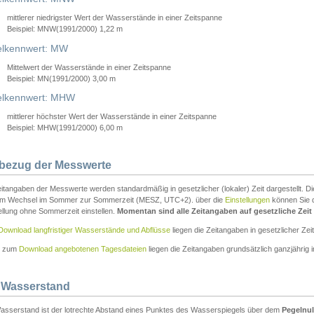
mittlerer niedrigster Wert der Wasserstände in einer Zeitspanne
Beispiel: MNW(1991/2000) 1,22 m
lkennwert: MW
Mittelwert der Wasserstände in einer Zeitspanne
Beispiel: MN(1991/2000) 3,00 m
elkennwert: MHW
mittlerer höchster Wert der Wasserstände in einer Zeitspanne
Beispiel: MHW(1991/2000) 6,00 m
tbezug der Messwerte
itangaben der Messwerte werden standardmäßig in gesetzlicher (lokaler) Zeit dargestellt. D
em Wechsel im Sommer zur Sommerzeit (MESZ, UTC+2). über die
Einstellungen
können Sie d
ellung ohne Sommerzeit einstellen.
Momentan sind alle Zeitangaben auf gesetzliche Zeit e
Download langfristiger Wasserstände und Abflüsse
liegen die Zeitangaben in gesetzlicher Zeit
n zum
Download angebotenen Tagesdateien
liegen die Zeitangaben grundsätzlich ganzjährig in
 Wasserstand
asserstand ist der lotrechte Abstand eines Punktes des Wasserspiegels über dem
Pegelnul