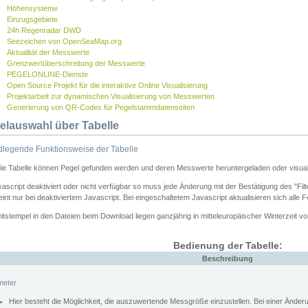
Höhensysteme
Einzugsgebiete
24h Regenradar DWD
Seezeichen von OpenSeaMap.org
Aktualität der Messwerte
Grenzwertüberschreitung der Messwerte
PEGELONLINE-Dienste
Open Source Projekt für die interaktive Online Visualisierung
Projektarbeit zur dynamischen Visualisierung von Messwerten
Generierung von QR-Codes für Pegelstammdatenseiten
elauswahl über Tabelle
legende Funktionsweise der Tabelle
die Tabelle können Pegel gefunden werden und deren Messwerte heruntergeladen oder visuali
vascript deaktiviert oder nicht verfügbar so muss jede Änderung mit der Bestätigung des "Filt
int nur bei deaktiviertem Javascript. Bei eingeschaltetem Javascript aktualisieren sich alle 
itstempel in den Dateien beim Download liegen ganzjährig in mitteleuropäischer Winterzeit vo
Bedienung der Tabelle:
Beschreibung
meter
Hier besteht die Möglichkeit, die auszuwertende Messgröße einzustellen. Bei einer Ände