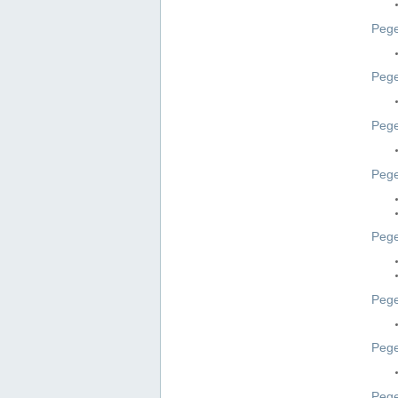
Pege
Pege
Peg
Pege
Pege
Pege
Pege
Peg