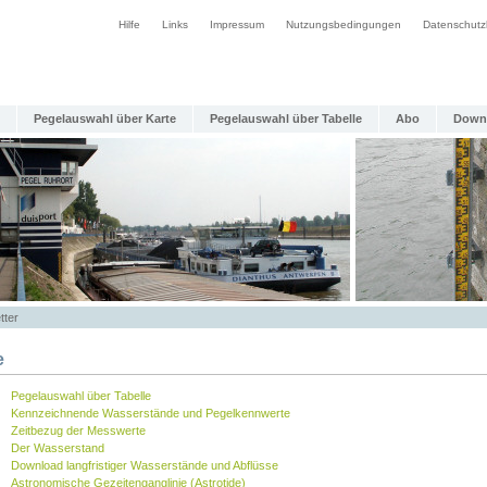
Hilfe
Links
Impressum
Nutzungsbedingungen
Datenschutz
Pegelauswahl über Karte
Pegelauswahl über Tabelle
Abo
Down
tter
e
Pegelauswahl über Tabelle
Kennzeichnende Wasserstände und Pegelkennwerte
Zeitbezug der Messwerte
Der Wasserstand
Download langfristiger Wasserstände und Abflüsse
Astronomische Gezeitenganglinie (Astrotide)