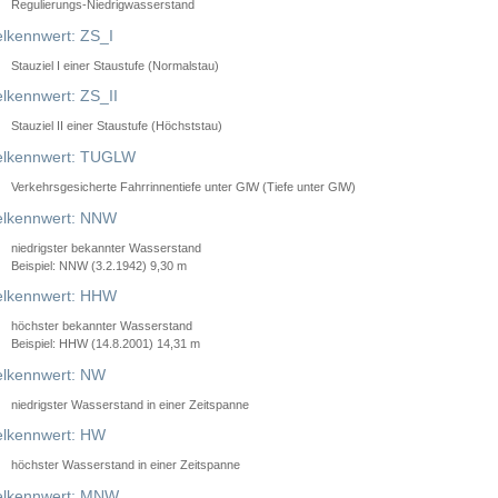
Regulierungs-Niedrigwasserstand
lkennwert: ZS_I
Stauziel I einer Staustufe (Normalstau)
lkennwert: ZS_II
Stauziel II einer Staustufe (Höchststau)
elkennwert: TUGLW
Verkehrsgesicherte Fahrrinnentiefe unter GlW (Tiefe unter GlW)
lkennwert: NNW
niedrigster bekannter Wasserstand
Beispiel: NNW (3.2.1942) 9,30 m
lkennwert: HHW
höchster bekannter Wasserstand
Beispiel: HHW (14.8.2001) 14,31 m
lkennwert: NW
niedrigster Wasserstand in einer Zeitspanne
lkennwert: HW
höchster Wasserstand in einer Zeitspanne
elkennwert: MNW