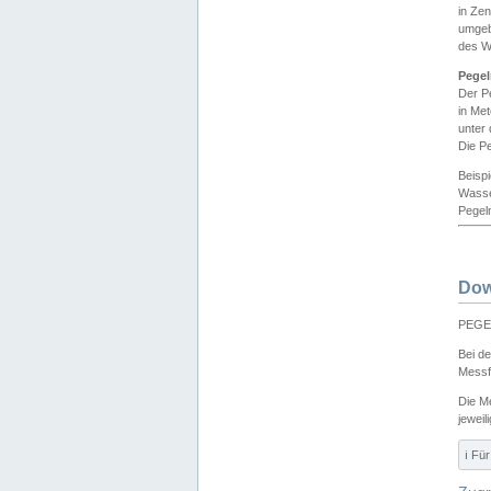
in Ze
umgeb
des W
Pegel
Der P
in Me
unter
Die Pe
Beisp
Wasse
Pegeln
Dow
PEGEL
Bei d
Messf
Die M
jeweil
ℹ️ F