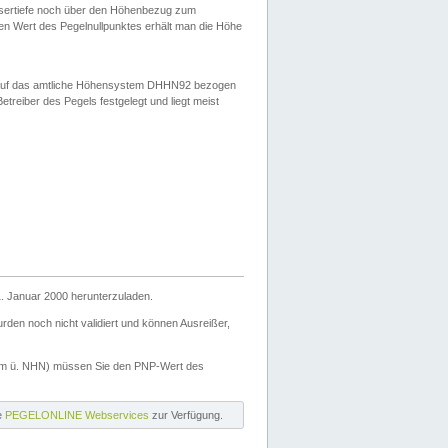
ssertiefe noch über den Höhenbezug zum
en Wert des Pegelnullpunktes erhält man die Höhe
d auf das amtliche Höhensystem DHHN92 bezogen
reiber des Pegels festgelegt und liegt meist
. Januar 2000 herunterzuladen.
den noch nicht validiert und können Ausreißer,
(m ü. NHN) müssen Sie den PNP-Wert des
ie
PEGELONLINE Webservices
zur Verfügung.