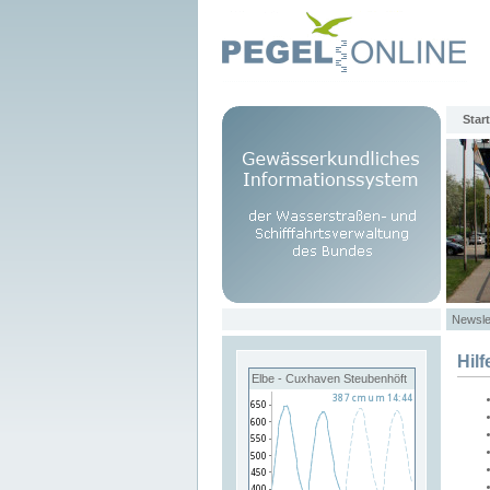
Start
Newsle
Hilf
Elbe - Cuxhaven Steubenhöft