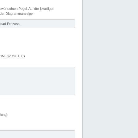
wünschten Pegel. Auf der jeweiligen
 der Diagrammanzeige.
load-Prozess.
MEZ/MESZ zu UTC)
lung)