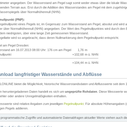
ntimeter angegeben. Der Wasserstand am Pegel sagt somit weder etwas über die lokale Wa
enden Terrain aus. Erst durch die Addition des Wasserstandes am Pegel mit dem zugehörig
asserspiegels über Normalhöhennull (NHN).
nullpunkt (PNP):
egelnullpunkt eines Pegels ist, im Gegensatz zum Wasserstand am Pegel, absolut und wir
ter über Normalhöhennull (NHN) angegeben. Der Wert des Pegelnullpunktes wird durch den Bet
 dem niedrigsten, über eine lange Zeit gemessenen Wasserstand.
gellatte wird so angebracht, dass deren Nullmarkierung dem Pegelnullpunkt entspricht.
iel am Pegel Dresden:
rstand am 16.07.2013 08:00 Uhr: 176 cm am Pegel
1,76
m
ullpunkt
+
102,68
m ü. NHN
=
104,44
m ü. NHN
nload langfristiger Wasserstände und Abflüsse
ONLINE bietet die Möglichkeit, historische Wasserstandsdaten und Abflusswerte seit dem 1
en heruntergeladenen Daten handelt es sich um
ungeprüfte Rohdaten
. Diese Messwerte wur
ehler oder andere Unregelmäßigkeiten enthalten.
esswerte sind relative Angaben zum jeweiligen
Pegelnullpunkt
. Für absolute Höhenangaben 
igen Pegels addieren.
ür programmatische Zugriffe und automatisierte Datenabfragen aktueller Werte stehen auch d