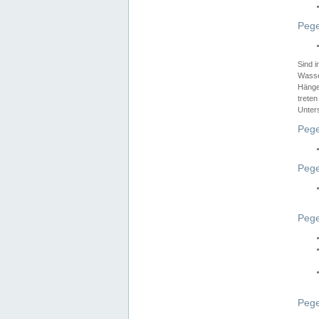
Pege
Sind 
Wasser
Hänge
treten
Unter
Pege
Pege
Pege
Pege