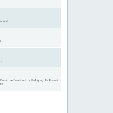
n sind.
n.
n.
p Datei zum Download zur Verfügung. Als Format
MEZ!