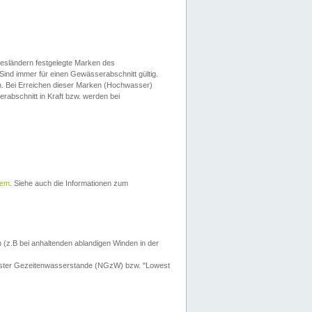
esländern festgelegte Marken des
Sind immer für einen Gewässerabschnitt gültig.
. Bei Erreichen dieser Marken (Hochwasser)
erabschnitt in Kraft bzw. werden bei
tem
. Siehe auch die Informationen zum
 (z.B bei anhaltenden ablandigen Winden in der
drigster Gezeitenwasserstande (NGzW) bzw. "Lowest