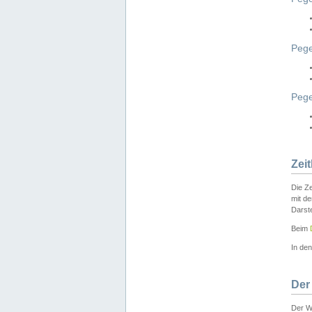
Pege
Peg
Zei
Die Ze
mit d
Darst
Beim
In de
Der
Der W