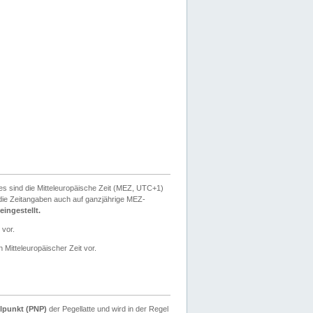
ies sind die Mitteleuropäische Zeit (MEZ, UTC+1)
ie Zeitangaben auch auf ganzjährige MEZ-
ingestellt.
 vor.
 Mitteleuropäischer Zeit vor.
lpunkt (PNP)
der Pegellatte und wird in der Regel