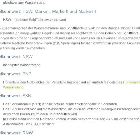
gleichwertiger Wasserstand
lkennwert: HSW, Marke I, Marke II und Marke III
HSW – höchster Schifffahrtswasserstand
in Zusammenarbeit der Wasserstraßen- und Schifffahrtsverwaltung des Bundes mit den Bund
standes an ausgewählten Pegeln und dienen als Richtwerte für den Betrieb der Schifffahrt. 
n von den örtlichen Gegebenheiten ab und sind von Gewässer zu Gewässer unterschiedlich
 unterschiedliche Beschränkungen (z.B. Sperrungen) für die Schifffahrt im jeweiligen Gewäss
schreitung wieder aufgehoben.
lkennwert: NSW
niedrigster Wasserstand
lkennwert: PNP
Höhenlage des Nullpunktes der Pegellatte bezogen auf ein amtlich festgelegtes
Höhensys
Wasserstand
.
lkennwert: SKN
Das Seekartennull (SKN) ist eine örtliche Mindesttiefenangabe in Seekarten.
Das SKN bezieht sich auf die Wassertiefe, die auch bei extemen Niedrigwasserereignissen
deutschen Bucht) kaum noch unterschritten wird.
In Deutschland und den Nordsee-Staaten ist das Seekartennull seit 2005 als örtlich nie
Astronomical Tide (LAT)" definiert.
lkennwert: RNW