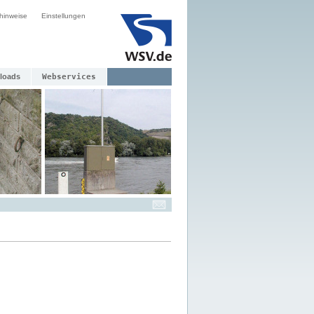
hinweise
Einstellungen
loads
Webservices