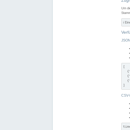
Zugr
Um di
Stamm
ℹ️ Ei
Verf
JSON
[

  {
  {
  {
]
CSV-
tim