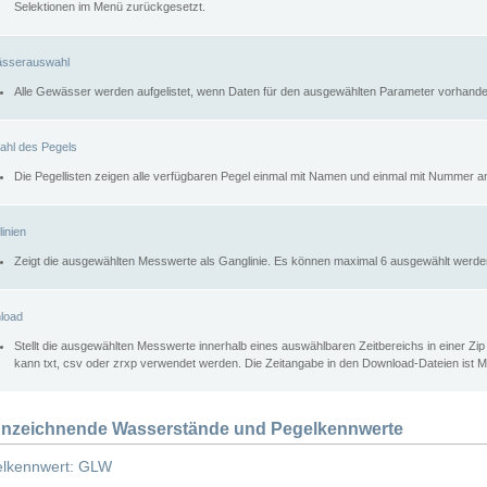
Selektionen im Menü zurückgesetzt.
sserauswahl
Alle Gewässer werden aufgelistet, wenn Daten für den ausgewählten Parameter vorhande
ahl des Pegels
Die Pegellisten zeigen alle verfügbaren Pegel einmal mit Namen und einmal mit Nummer a
inien
Zeigt die ausgewählten Messwerte als Ganglinie. Es können maximal 6 ausgewählt werde
load
Stellt die ausgewählten Messwerte innerhalb eines auswählbaren Zeitbereichs in einer Zi
kann txt, csv oder zrxp verwendet werden. Die Zeitangabe in den Download-Dateien ist 
nzeichnende Wasserstände und Pegelkennwerte
lkennwert: GLW