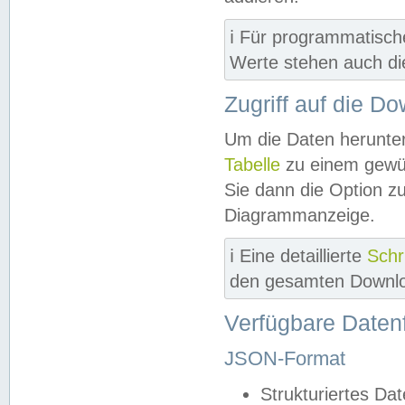
ℹ️ Für programmatisch
Werte stehen auch d
Zugriff auf die D
Um die Daten herunter
Tabelle
zu einem gewün
Sie dann die Option z
Diagrammanzeige.
ℹ️ Eine detaillierte
Schr
den gesamten Downlo
Verfügbare Daten
JSON-Format
Strukturiertes Da