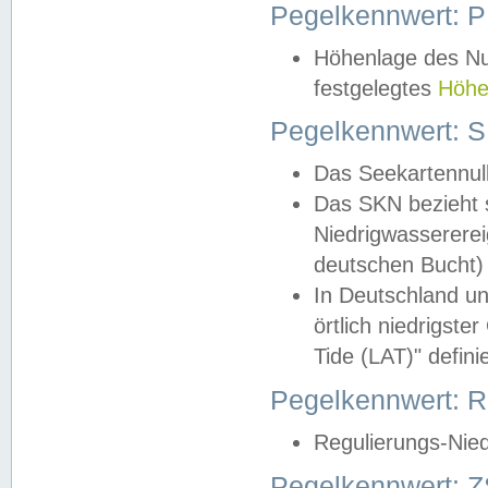
Pegelkennwert: 
Höhenlage des Nul
festgelegtes
Höhe
Pegelkennwert: 
Das Seekartennull
Das SKN bezieht s
Niedrigwassererei
deutschen Bucht) 
In Deutschland un
örtlich niedrigst
Tide (LAT)" definie
Pegelkennwert:
Regulierungs-Nie
Pegelkennwert: Z