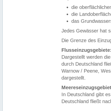
die oberflächlich
die Landoberfläc
das Grundwasser
Jedes Gewässer hat se
Die Grenze des Einzug
Flusseinzugsgebiete
Dargestellt werden die
durch Deutschland fli
Warnow / Peene, Weser
dargestellt.
Meereseinzugsgebiet
In Deutschland gibt 
Deutschland fließt n