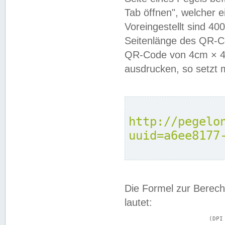
Tab öffnen", welcher 
Voreingestellt sind 4
Seitenlänge des QR-C
QR-Code von 4cm × 4c
ausdrucken, so setzt 
http://pegelo
uuid=a6ee8177
Die Formel zur Berech
lautet:
			(DPI × Druckkantenlänge in cm) ÷ 2,54 = Kantenlänge in Pixel
