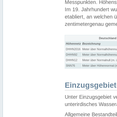
Messpunkten. Höhensy
Im 19. Jahrhundert wu
etabliert, an welchen 
zentimetergenau gem
Deutschland
Höhennetz
Bezeichnung
DHHN2016
Meter über Normalhöhennul
DHHN92
Meter über Normalhöhennul
DHHN12
Meter über Normalnull (m. 
SNN76
Meter über Höhennormal (m
Einzugsgebiet
Unter Einzugsgebiet v
unterirdisches Wasser
Allgemeine Bestandtei