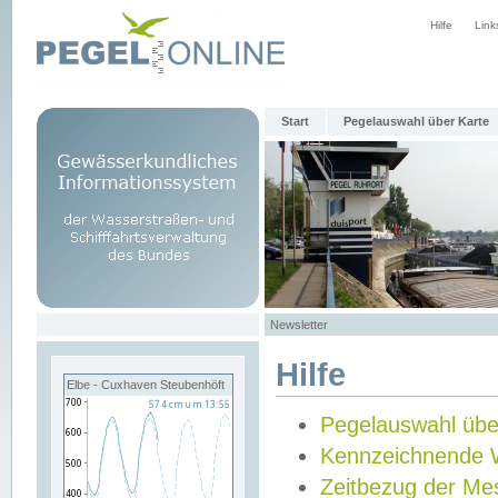
Hilfe
Link
Start
Pegelauswahl über Karte
Newsletter
Hilfe
Elbe - Cuxhaven Steubenhöft
Pegelauswahl übe
Kennzeichnende 
Zeitbezug der Me