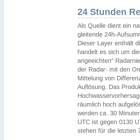
24 Stunden R
Als Quelle dient ein n
gleitende 24h-Aufsum
Dieser Layer enthält
handelt es sich um di
angeeichten“ Radarnie
der Radar- mit den O
Mittelung von Differe
Auflösung. Das Produk
Hochwasservorhersagez
räumlich hoch aufgelö
werden ca. 30 Minuten
UTC ist gegen 0130 UTC
stehen für die letzten