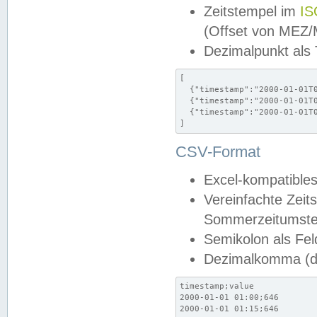
Zeitstempel im
IS
(Offset von MEZ
Dezimalpunkt als
[

  {"timestamp":"2000-01-01T0
  {"timestamp":"2000-01-01T0
  {"timestamp":"2000-01-01T0
]
CSV-Format
Excel-kompatibles
Vereinfachte Zeit
Sommerzeitumstel
Semikolon als Fel
Dezimalkomma (de
timestamp;value

2000-01-01 01:00;646

2000-01-01 01:15;646
