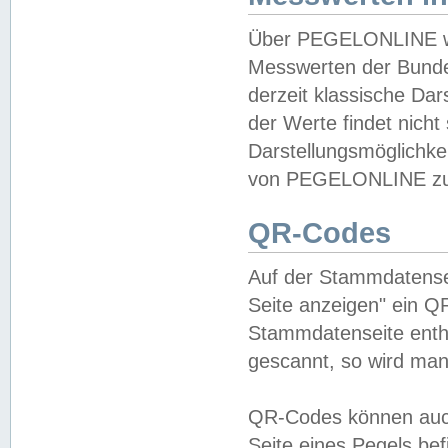
Über PEGELONLINE wer
Messwerten der Bundes
derzeit klassische Da
der Werte findet nicht 
Darstellungsmöglichkei
von PEGELONLINE zu 
QR-Codes
Auf der Stammdatensei
Seite anzeigen" ein Q
Stammdatenseite enthä
gescannt, so wird man
QR-Codes können auc
Seite eines Pegels be