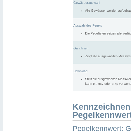
Gewässerauswahl
Alle Gewässer werden aufgelist
Auswahl des Pegels
Die Pegellisten zeigen alle ver
Ganglinien
Zeigt die ausgewählten Messwer
Download
Stellt die ausgewählten Messwer
kann txt, csv oder zrxp verwen
Kennzeichnen
Pegelkennwer
Pegelkennwert: 