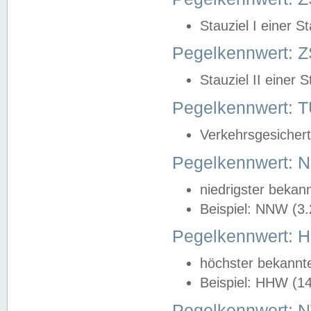
Stauziel I einer S
Pegelkennwert: Z
Stauziel II einer 
Pegelkennwert:
Verkehrsgesichert
Pegelkennwert:
niedrigster bekan
Beispiel: NNW (3
Pegelkennwert:
höchster bekannt
Beispiel: HHW (1
Pegelkennwert: 