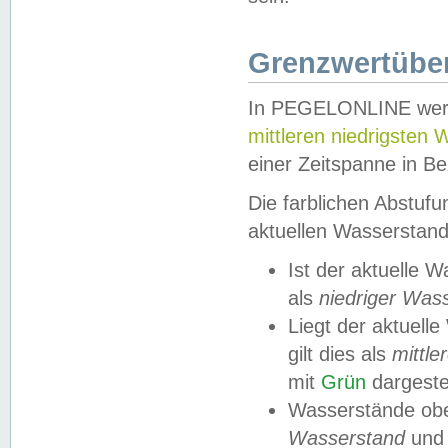
Grenzwertüber
In PEGELONLINE werde
mittleren niedrigsten
einer Zeitspanne in Be
Die farblichen Abstuf
aktuellen Wasserstand
Ist der aktuelle 
als
niedriger Was
Liegt der aktue
gilt dies als
mittle
mit
Grün
dargestel
Wasserstände obe
Wasserstand
und