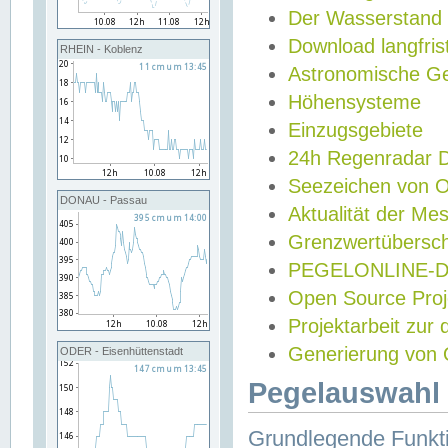
Der Wasserstand
Download langfris
RHEIN - Koblenz
Astronomische Gez
Höhensysteme
Einzugsgebiete
24h Regenradar
Seezeichen von 
DONAU - Passau
Aktualität der Me
Grenzwertübersch
PEGELONLINE-Di
Open Source Projek
Projektarbeit zur
Generierung von 
ODER - Eisenhüttenstadt
Pegelauswahl 
Grundlegende Funkti