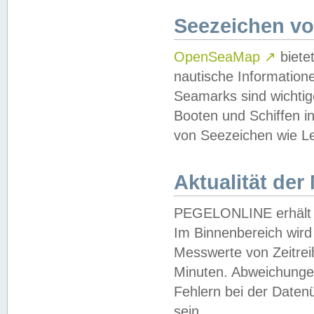
Seezeichen v
OpenSeaMap
↗
biete
nautische Information
Seamarks sind wichtig
Booten und Schiffen i
von Seezeichen wie Le
Aktualität der
PEGELONLINE erhält u
Im Binnenbereich wird 
Messwerte von Zeitreih
Minuten. Abweichungen
Fehlern bei der Daten
sein.