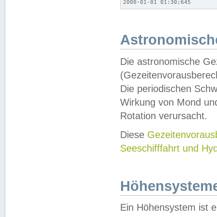
2000-01-01 01:30;645
Astronomische
Die astronomische Gez
(Gezeitenvorausberec
Die periodischen Schw
Wirkung von Mond und
Rotation verursacht.
Diese
Gezeitenvorau
Seeschifffahrt und Hy
Höhensystem
Ein Höhensystem ist e