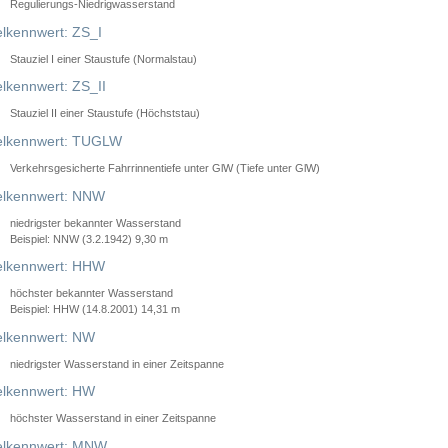
Regulierungs-Niedrigwasserstand
lkennwert: ZS_I
Stauziel I einer Staustufe (Normalstau)
lkennwert: ZS_II
Stauziel II einer Staustufe (Höchststau)
elkennwert: TUGLW
Verkehrsgesicherte Fahrrinnentiefe unter GlW (Tiefe unter GlW)
lkennwert: NNW
niedrigster bekannter Wasserstand
Beispiel: NNW (3.2.1942) 9,30 m
lkennwert: HHW
höchster bekannter Wasserstand
Beispiel: HHW (14.8.2001) 14,31 m
lkennwert: NW
niedrigster Wasserstand in einer Zeitspanne
lkennwert: HW
höchster Wasserstand in einer Zeitspanne
elkennwert: MNW