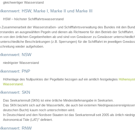
gleichwertiger Wasserstand
lkennwert: HSW, Marke I, Marke II und Marke III
HSW – höchster Schifffahrtswasserstand
in Zusammenarbeit der Wasserstraßen- und Schifffahrtsverwaltung des Bundes mit den Bund
standes an ausgewählten Pegeln und dienen als Richtwerte für den Betrieb der Schifffahrt. 
n von den örtlichen Gegebenheiten ab und sind von Gewässer zu Gewässer unterschiedlich
 unterschiedliche Beschränkungen (z.B. Sperrungen) für die Schifffahrt im jeweiligen Gewäss
schreitung wieder aufgehoben.
lkennwert: NSW
niedrigster Wasserstand
lkennwert: PNP
Höhenlage des Nullpunktes der Pegellatte bezogen auf ein amtlich festgelegtes
Höhensys
Wasserstand
.
lkennwert: SKN
Das Seekartennull (SKN) ist eine örtliche Mindesttiefenangabe in Seekarten.
Das SKN bezieht sich auf die Wassertiefe, die auch bei extemen Niedrigwasserereignissen
deutschen Bucht) kaum noch unterschritten wird.
In Deutschland und den Nordsee-Staaten ist das Seekartennull seit 2005 als örtlich nie
Astronomical Tide (LAT)" definiert.
lkennwert: RNW