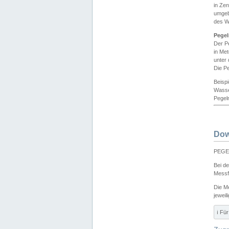
in Ze
umgeb
des W
Pegel
Der P
in Me
unter
Die Pe
Beisp
Wasse
Pegeln
Dow
PEGEL
Bei d
Messf
Die M
jeweil
ℹ️ F