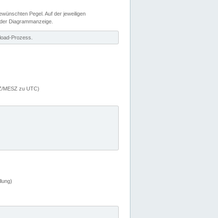
wünschten Pegel. Auf der jeweiligen
 der Diagrammanzeige.
load-Prozess.
MEZ/MESZ zu UTC)
lung)