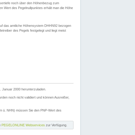
ssertiefe noch über den Höhenbezug zum
en Wert des Pegelnullpunktes erhält man die Höhe
d auf das amtliche Höhensystem DHHN92 bezogen
reiber des Pegels festgelegt und liegt meist
. Januar 2000 herunterzuladen.
den noch nicht validiert und können Ausreißer,
(m ü. NHN) müssen Sie den PNP-Wert des
ie
PEGELONLINE Webservices
zur Verfügung.