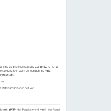
ies sind die Mitteleuropäische Zeit (MEZ, UTC+1)
ie Zeitangaben auch auf ganzjährige MEZ-
ingestellt.
 vor.
 Mitteleuropäischer Zeit vor.
lpunkt (PNP)
der Pegellatte und wird in der Regel