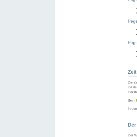
Pege
Peg
Zei
Die Ze
mit d
Darst
Beim
In de
Der
Der W