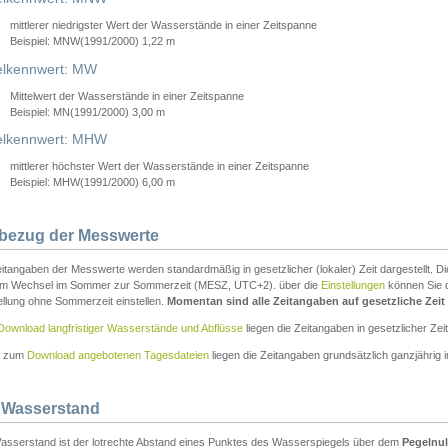
mittlerer niedrigster Wert der Wasserstände in einer Zeitspanne
Beispiel: MNW(1991/2000) 1,22 m
lkennwert: MW
Mittelwert der Wasserstände in einer Zeitspanne
Beispiel: MN(1991/2000) 3,00 m
elkennwert: MHW
mittlerer höchster Wert der Wasserstände in einer Zeitspanne
Beispiel: MHW(1991/2000) 6,00 m
tbezug der Messwerte
itangaben der Messwerte werden standardmäßig in gesetzlicher (lokaler) Zeit dargestellt. D
em Wechsel im Sommer zur Sommerzeit (MESZ, UTC+2). über die
Einstellungen
können Sie d
ellung ohne Sommerzeit einstellen.
Momentan sind alle Zeitangaben auf gesetzliche Zeit e
Download langfristiger Wasserstände und Abflüsse
liegen die Zeitangaben in gesetzlicher Zeit
n zum
Download angebotenen Tagesdateien
liegen die Zeitangaben grundsätzlich ganzjährig in
 Wasserstand
asserstand ist der lotrechte Abstand eines Punktes des Wasserspiegels über dem
Pegelnul