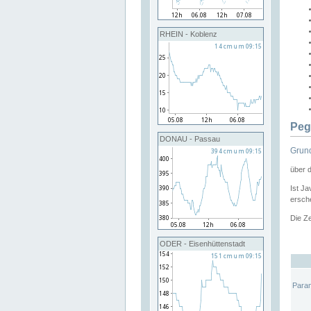
RHEIN - Koblenz
Peg
DONAU - Passau
Grund
über 
Ist Ja
ersche
Die Ze
ODER - Eisenhüttenstadt
Para