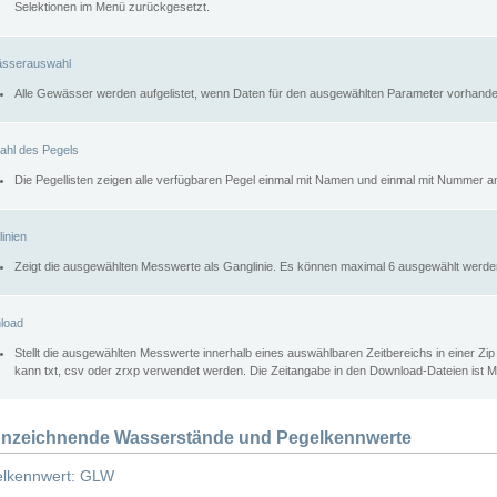
Selektionen im Menü zurückgesetzt.
sserauswahl
Alle Gewässer werden aufgelistet, wenn Daten für den ausgewählten Parameter vorhande
ahl des Pegels
Die Pegellisten zeigen alle verfügbaren Pegel einmal mit Namen und einmal mit Nummer a
inien
Zeigt die ausgewählten Messwerte als Ganglinie. Es können maximal 6 ausgewählt werde
load
Stellt die ausgewählten Messwerte innerhalb eines auswählbaren Zeitbereichs in einer Zi
kann txt, csv oder zrxp verwendet werden. Die Zeitangabe in den Download-Dateien ist 
nzeichnende Wasserstände und Pegelkennwerte
lkennwert: GLW