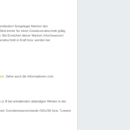
esländern festgelegte Marken des
Sind immer für einen Gewässerabschnitt gültig.
. Bei Erreichen dieser Marken (Hochwasser)
erabschnitt in Kraft bzw. werden bei
tem
. Siehe auch die Informationen zum
 (z.B bei anhaltenden ablandigen Winden in der
drigster Gezeitenwasserstande (NGzW) bzw. "Lowest