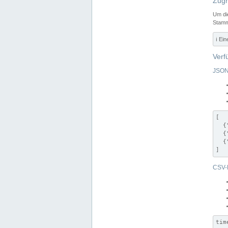
Zugr
Um di
Stamm
ℹ️ Ei
Verf
JSON
[

  {
  {
  {
]
CSV-
tim