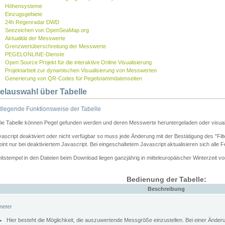
Höhensysteme
Einzugsgebiete
24h Regenradar DWD
Seezeichen von OpenSeaMap.org
Aktualität der Messwerte
Grenzwertüberschreitung der Messwerte
PEGELONLINE-Dienste
Open Source Projekt für die interaktive Online Visualisierung
Projektarbeit zur dynamischen Visualisierung von Messwerten
Generierung von QR-Codes für Pegelstammdatenseiten
elauswahl über Tabelle
legende Funktionsweise der Tabelle
die Tabelle können Pegel gefunden werden und deren Messwerte heruntergeladen oder visuali
vascript deaktiviert oder nicht verfügbar so muss jede Änderung mit der Bestätigung des "Filt
int nur bei deaktiviertem Javascript. Bei eingeschaltetem Javascript aktualisieren sich alle 
itstempel in den Dateien beim Download liegen ganzjährig in mitteleuropäischer Winterzeit vo
Bedienung der Tabelle:
Beschreibung
meter
Hier besteht die Möglichkeit, die auszuwertende Messgröße einzustellen. Bei einer Ände