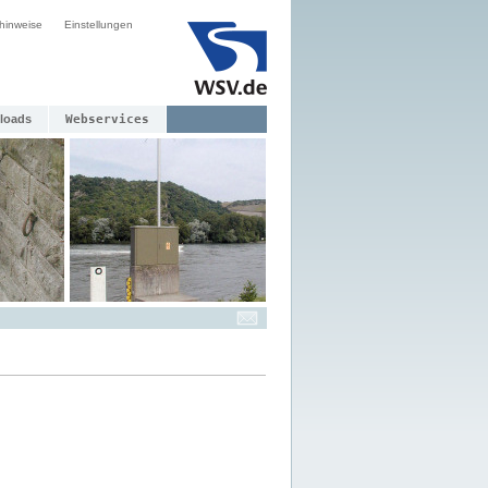
hinweise
Einstellungen
loads
Webservices