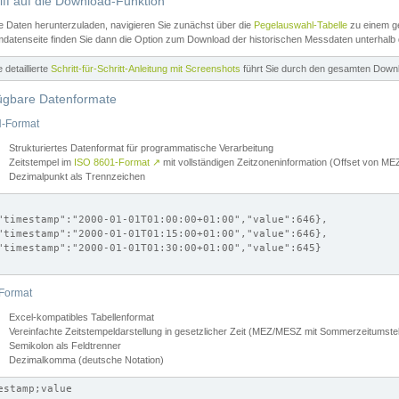
iff auf die Download-Funktion
e Daten herunterzuladen, navigieren Sie zunächst über die
Pegelauswahl-Tabelle
zu einem ge
datenseite finden Sie dann die Option zum Download der historischen Messdaten unterhalb
ne detaillierte
Schritt-für-Schritt-Anleitung mit Screenshots
führt Sie durch den gesamten Down
ügbare Datenformate
-Format
Strukturiertes Datenformat für programmatische Verarbeitung
Zeitstempel im
ISO 8601-Format
↗
mit vollständigen Zeitzoneninformation (Offset von 
Dezimalpunkt als Trennzeichen
"timestamp":"2000-01-01T01:00:00+01:00","value":646},

"timestamp":"2000-01-01T01:15:00+01:00","value":646},

"timestamp":"2000-01-01T01:30:00+01:00","value":645}

Format
Excel-kompatibles Tabellenformat
Vereinfachte Zeitstempeldarstellung in gesetzlicher Zeit (MEZ/MESZ mit Sommerzeitumstel
Semikolon als Feldtrenner
Dezimalkomma (deutsche Notation)
estamp;value
