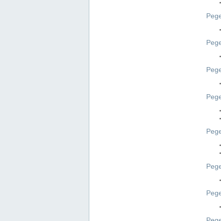
Pege
Pege
Peg
Pege
Pege
Pege
Pege
Peg