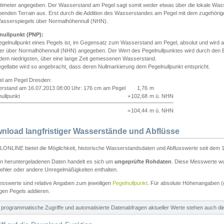
ntimeter angegeben. Der Wasserstand am Pegel sagt somit weder etwas über die lokale Wa
enden Terrain aus. Erst durch die Addition des Wasserstandes am Pegel mit dem zugehörig
asserspiegels über Normalhöhennull (NHN).
nullpunkt (PNP):
egelnullpunkt eines Pegels ist, im Gegensatz zum Wasserstand am Pegel, absolut und wir
ter über Normalhöhennull (NHN) angegeben. Der Wert des Pegelnullpunktes wird durch den Bet
 dem niedrigsten, über eine lange Zeit gemessenen Wasserstand.
gellatte wird so angebracht, dass deren Nullmarkierung dem Pegelnullpunkt entspricht.
iel am Pegel Dresden:
rstand am 16.07.2013 08:00 Uhr: 176 cm am Pegel
1,76
m
ullpunkt
+
102,68
m ü. NHN
=
104,44
m ü. NHN
nload langfristiger Wasserstände und Abflüsse
ONLINE bietet die Möglichkeit, historische Wasserstandsdaten und Abflusswerte seit dem 1
en heruntergeladenen Daten handelt es sich um
ungeprüfte Rohdaten
. Diese Messwerte wur
ehler oder andere Unregelmäßigkeiten enthalten.
esswerte sind relative Angaben zum jeweiligen
Pegelnullpunkt
. Für absolute Höhenangaben 
igen Pegels addieren.
ür programmatische Zugriffe und automatisierte Datenabfragen aktueller Werte stehen auch d