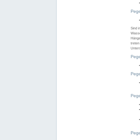
Pege
Sind 
Wasser
Hänge
treten
Unter
Pege
Pege
Pege
Pege