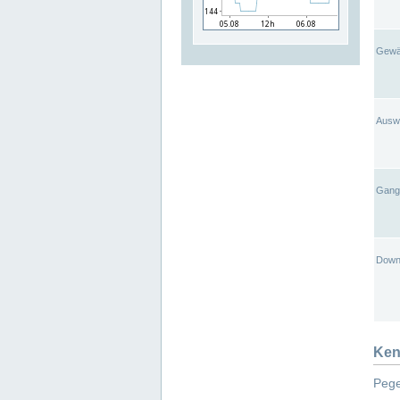
Gewä
Ausw
Gangl
Down
Ken
Pege