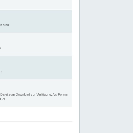
n sind.
n.
n.
p Datei zum Download zur Verfügung. Als Format
MEZ!