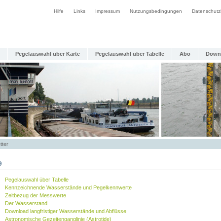
Hilfe
Links
Impressum
Nutzungsbedingungen
Datenschutz
Pegelauswahl über Karte
Pegelauswahl über Tabelle
Abo
Down
tter
e
Pegelauswahl über Tabelle
Kennzeichnende Wasserstände und Pegelkennwerte
Zeitbezug der Messwerte
Der Wasserstand
Download langfristiger Wasserstände und Abflüsse
Astronomische Gezeitenganglinie (Astrotide)