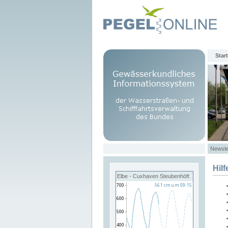
Start
Newsle
Hilf
Elbe - Cuxhaven Steubenhöft