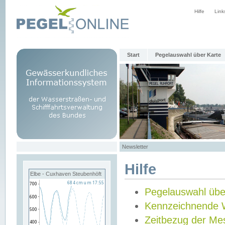
Hilfe
Link
Start
Pegelauswahl über Karte
Newsletter
Hilfe
Elbe - Cuxhaven Steubenhöft
Pegelauswahl übe
Kennzeichnende 
Zeitbezug der Me