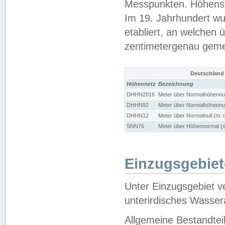
Messpunkten. Höhensy
Im 19. Jahrhundert wu
etabliert, an welchen 
zentimetergenau gem
Deutschland
Höhennetz
Bezeichnung
DHHN2016
Meter über Normalhöhennul
DHHN92
Meter über Normalhöhennul
DHHN12
Meter über Normalnull (m. 
SNN76
Meter über Höhennormal (m
Einzugsgebiet
Unter Einzugsgebiet v
unterirdisches Wasser
Allgemeine Bestandtei