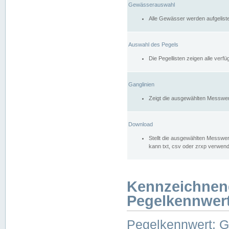
Gewässerauswahl
Alle Gewässer werden aufgelist
Auswahl des Pegels
Die Pegellisten zeigen alle ver
Ganglinien
Zeigt die ausgewählten Messwer
Download
Stellt die ausgewählten Messwer
kann txt, csv oder zrxp verwen
Kennzeichnen
Pegelkennwer
Pegelkennwert: 