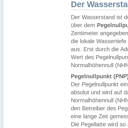
Der Wasserst
Der Wasserstand ist d
über dem
Pegelnullp
Zentimeter angegeben
die lokale Wassertie
aus. Erst durch die A
Wert des Pegelnullpun
Normalhöhennull (NHN
Pegelnullpunkt (PNP)
Der Pegelnullpunkt ei
absolut und wird auf
Normalhöhennull (NHN
den Betreiber des Pege
eine lange Zeit geme
Die Pegellatte wird s