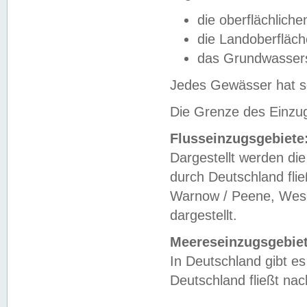
die oberflächlich
die Landoberfläc
das Grundwasser
Jedes Gewässer hat se
Die Grenze des Einzug
Flusseinzugsgebiete
Dargestellt werden die
durch Deutschland fli
Warnow / Peene, Weser
dargestellt.
Meereseinzugsgebiet
In Deutschland gibt 
Deutschland fließt n