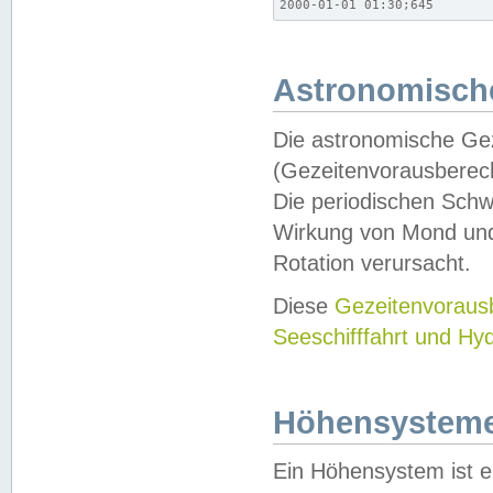
2000-01-01 01:30;645
Astronomische
Die astronomische Gez
(Gezeitenvorausberec
Die periodischen Schw
Wirkung von Mond und
Rotation verursacht.
Diese
Gezeitenvorau
Seeschifffahrt und Hy
Höhensystem
Ein Höhensystem ist e