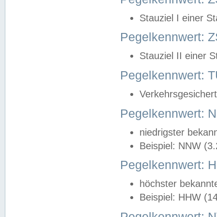
Stauziel I einer S
Pegelkennwert: Z
Stauziel II einer 
Pegelkennwert:
Verkehrsgesichert
Pegelkennwert:
niedrigster bekan
Beispiel: NNW (3
Pegelkennwert:
höchster bekannt
Beispiel: HHW (1
Pegelkennwert: 