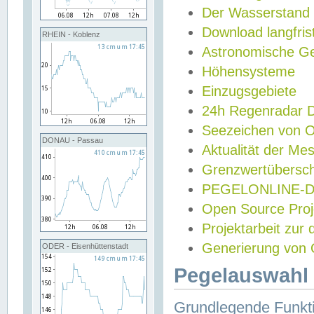
Der Wasserstand
Download langfris
RHEIN - Koblenz
Astronomische Gez
Höhensysteme
Einzugsgebiete
24h Regenradar
Seezeichen von 
DONAU - Passau
Aktualität der Me
Grenzwertübersch
PEGELONLINE-Di
Open Source Projek
Projektarbeit zur
Generierung von 
ODER - Eisenhüttenstadt
Pegelauswahl 
Grundlegende Funkti