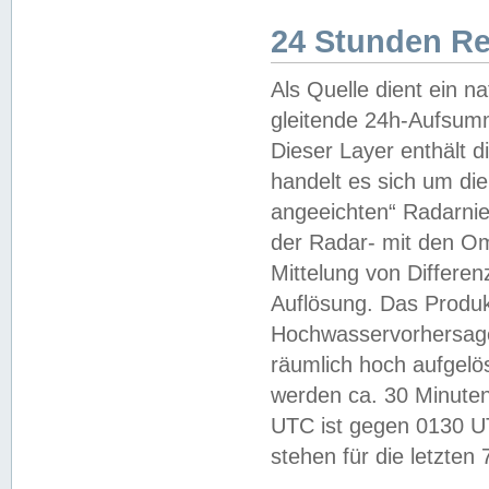
24 Stunden R
Als Quelle dient ein n
gleitende 24h-Aufsum
Dieser Layer enthält
handelt es sich um di
angeeichten“ Radarnie
der Radar- mit den O
Mittelung von Differe
Auflösung. Das Produk
Hochwasservorhersagez
räumlich hoch aufgelö
werden ca. 30 Minuten
UTC ist gegen 0130 UTC
stehen für die letzten