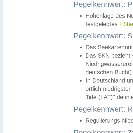
Pegelkennwert: 
Höhenlage des Nul
festgelegtes
Höhe
Pegelkennwert: 
Das Seekartennull
Das SKN bezieht s
Niedrigwassererei
deutschen Bucht) 
In Deutschland un
örtlich niedrigst
Tide (LAT)" definie
Pegelkennwert:
Regulierungs-Nie
Pegelkennwert: Z