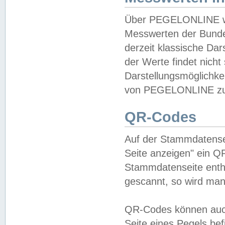
Über PEGELONLINE wer
Messwerten der Bundes
derzeit klassische Da
der Werte findet nicht 
Darstellungsmöglichkei
von PEGELONLINE zu 
QR-Codes
Auf der Stammdatensei
Seite anzeigen" ein Q
Stammdatenseite enthä
gescannt, so wird man
QR-Codes können auc
Seite eines Pegels be