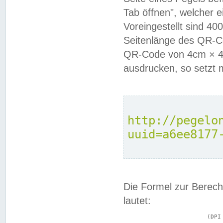
Tab öffnen", welcher 
Voreingestellt sind 4
Seitenlänge des QR-C
QR-Code von 4cm × 4c
ausdrucken, so setzt 
http://pegelo
uuid=a6ee8177
Die Formel zur Berech
lautet:
			(DPI × Druckkantenlänge in cm) ÷ 2,54 = Kantenlänge in Pixel
