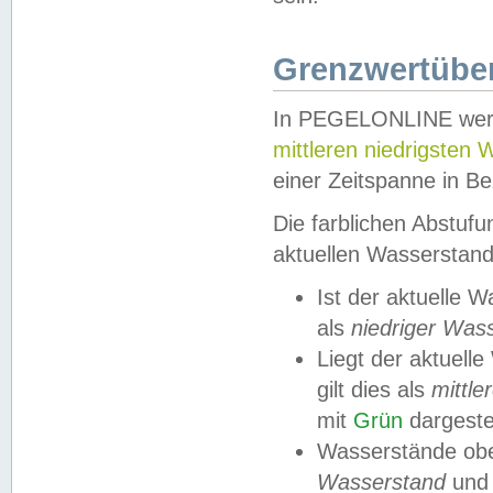
Grenzwertüber
In PEGELONLINE werde
mittleren niedrigsten
einer Zeitspanne in Be
Die farblichen Abstuf
aktuellen Wasserstand
Ist der aktuelle 
als
niedriger Was
Liegt der aktue
gilt dies als
mittle
mit
Grün
dargestel
Wasserstände obe
Wasserstand
und