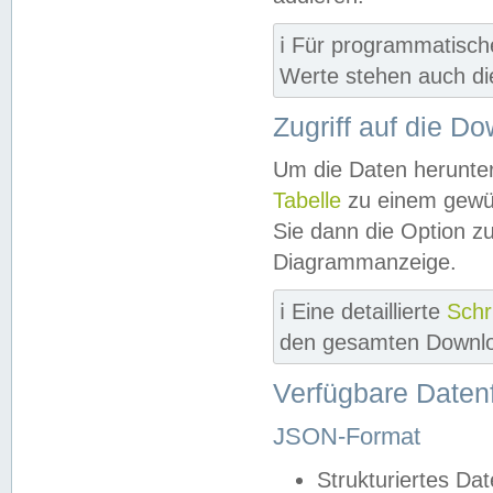
ℹ️ Für programmatisch
Werte stehen auch d
Zugriff auf die D
Um die Daten herunter
Tabelle
zu einem gewün
Sie dann die Option z
Diagrammanzeige.
ℹ️ Eine detaillierte
Schr
den gesamten Downlo
Verfügbare Daten
JSON-Format
Strukturiertes Da