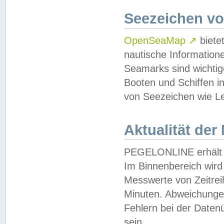
Seezeichen v
OpenSeaMap
↗
biete
nautische Information
Seamarks sind wichtig
Booten und Schiffen i
von Seezeichen wie Le
Aktualität der
PEGELONLINE erhält u
Im Binnenbereich wird 
Messwerte von Zeitreih
Minuten. Abweichungen
Fehlern bei der Daten
sein.