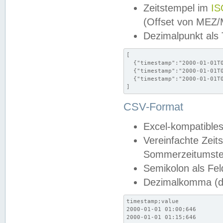
Zeitstempel im
IS
(Offset von MEZ
Dezimalpunkt als
[

  {"timestamp":"2000-01-01T0
  {"timestamp":"2000-01-01T0
  {"timestamp":"2000-01-01T0
]
CSV-Format
Excel-kompatibles
Vereinfachte Zeit
Sommerzeitumstel
Semikolon als Fel
Dezimalkomma (de
timestamp;value

2000-01-01 01:00;646

2000-01-01 01:15;646
