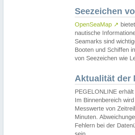
Seezeichen v
OpenSeaMap
↗
biete
nautische Information
Seamarks sind wichtig
Booten und Schiffen i
von Seezeichen wie Le
Aktualität der
PEGELONLINE erhält u
Im Binnenbereich wird 
Messwerte von Zeitreih
Minuten. Abweichungen
Fehlern bei der Daten
sein.