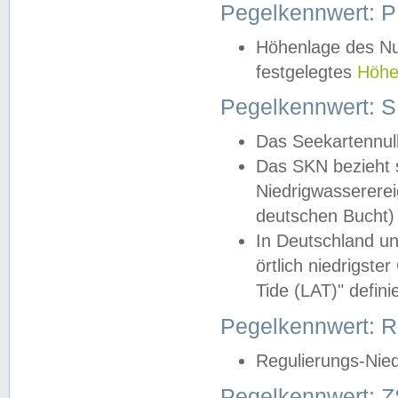
Pegelkennwert: 
Höhenlage des Nul
festgelegtes
Höhe
Pegelkennwert: 
Das Seekartennull
Das SKN bezieht s
Niedrigwassererei
deutschen Bucht) 
In Deutschland un
örtlich niedrigst
Tide (LAT)" definie
Pegelkennwert:
Regulierungs-Nie
Pegelkennwert: Z