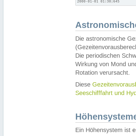
2000-01-01 01:30;645
Astronomische
Die astronomische Gez
(Gezeitenvorausberec
Die periodischen Schw
Wirkung von Mond und
Rotation verursacht.
Diese
Gezeitenvorau
Seeschifffahrt und Hy
Höhensystem
Ein Höhensystem ist e