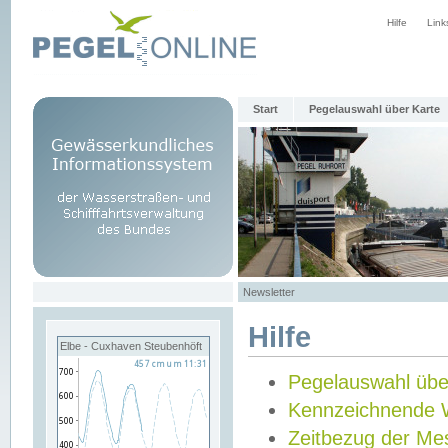
Hilfe
Link
Start
Pegelauswahl über Karte
Newsletter
Hilfe
Elbe - Cuxhaven Steubenhöft
Pegelauswahl übe
Kennzeichnende 
Zeitbezug der Me