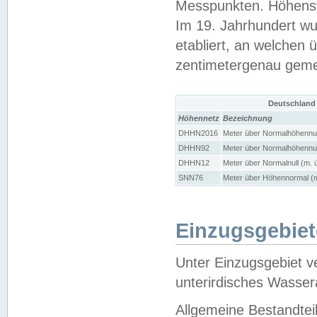
Messpunkten. Höhensy
Im 19. Jahrhundert wu
etabliert, an welchen 
zentimetergenau gem
Deutschland
Höhennetz
Bezeichnung
DHHN2016
Meter über Normalhöhennul
DHHN92
Meter über Normalhöhennul
DHHN12
Meter über Normalnull (m. 
SNN76
Meter über Höhennormal (m
Einzugsgebiet
Unter Einzugsgebiet v
unterirdisches Wasser
Allgemeine Bestandtei