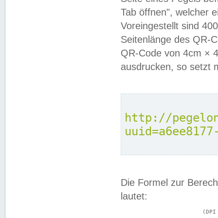
Tab öffnen", welcher 
Voreingestellt sind 4
Seitenlänge des QR-C
QR-Code von 4cm × 4c
ausdrucken, so setzt 
http://pegelo
uuid=a6ee8177
Die Formel zur Berech
lautet:
			(DPI × Druckkantenlänge in cm) ÷ 2,54 = Kantenlänge in Pixel
