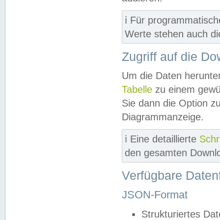
ℹ️ Für programmatisch
Werte stehen auch d
Zugriff auf die D
Um die Daten herunter
Tabelle
zu einem gewün
Sie dann die Option z
Diagrammanzeige.
ℹ️ Eine detaillierte
Schr
den gesamten Downlo
Verfügbare Daten
JSON-Format
Strukturiertes Da