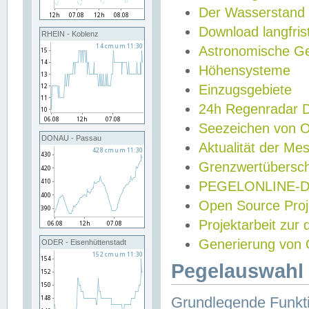
Der Wasserstand
Download langfris
RHEIN - Koblenz
Astronomische Gez
Höhensysteme
Einzugsgebiete
24h Regenradar
Seezeichen von 
DONAU - Passau
Aktualität der Me
Grenzwertübersch
PEGELONLINE-Di
Open Source Projek
Projektarbeit zur
Generierung von 
ODER - Eisenhüttenstadt
Pegelauswahl 
Grundlegende Funkti