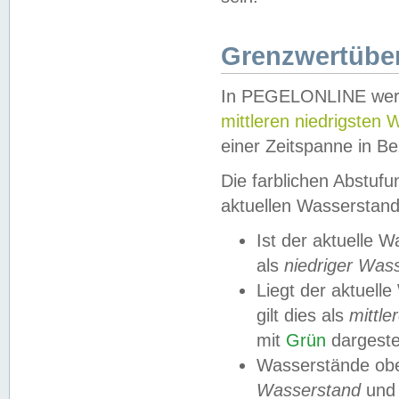
Grenzwertüber
In PEGELONLINE werde
mittleren niedrigsten
einer Zeitspanne in Be
Die farblichen Abstuf
aktuellen Wasserstand
Ist der aktuelle 
als
niedriger Was
Liegt der aktue
gilt dies als
mittle
mit
Grün
dargestel
Wasserstände obe
Wasserstand
und