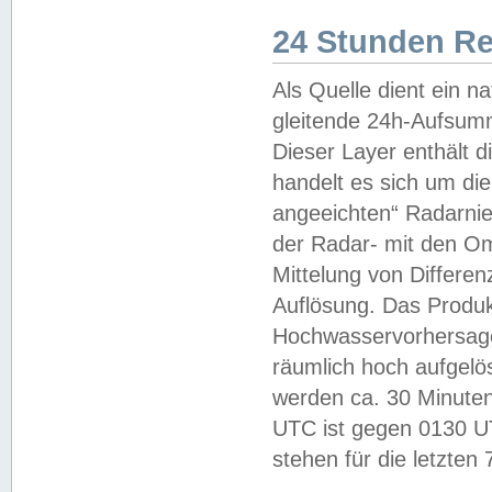
24 Stunden R
Als Quelle dient ein n
gleitende 24h-Aufsum
Dieser Layer enthält
handelt es sich um di
angeeichten“ Radarnie
der Radar- mit den O
Mittelung von Differe
Auflösung. Das Produk
Hochwasservorhersagez
räumlich hoch aufgelö
werden ca. 30 Minuten
UTC ist gegen 0130 UTC
stehen für die letzten