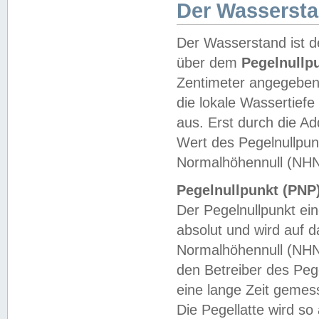
Der Wasserst
Der Wasserstand ist d
über dem
Pegelnullp
Zentimeter angegeben
die lokale Wassertie
aus. Erst durch die A
Wert des Pegelnullpun
Normalhöhennull (NHN
Pegelnullpunkt (PNP)
Der Pegelnullpunkt ei
absolut und wird auf
Normalhöhennull (NHN
den Betreiber des Pege
eine lange Zeit geme
Die Pegellatte wird s