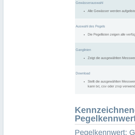
Gewässerauswahl
Alle Gewässer werden aufgelist
Auswahl des Pegels
Die Pegellisten zeigen alle ver
Ganglinien
Zeigt die ausgewählten Messwer
Download
Stellt die ausgewählten Messwer
kann txt, csv oder zrxp verwen
Kennzeichnen
Pegelkennwer
Pegelkennwert: 