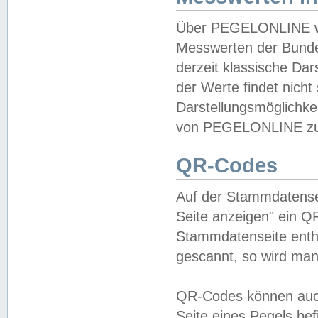
Über PEGELONLINE wer
Messwerten der Bundes
derzeit klassische Da
der Werte findet nicht 
Darstellungsmöglichkei
von PEGELONLINE zu 
QR-Codes
Auf der Stammdatensei
Seite anzeigen" ein Q
Stammdatenseite enthä
gescannt, so wird man
QR-Codes können auc
Seite eines Pegels be