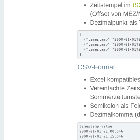
Zeitstempel im
IS
(Offset von MEZ
Dezimalpunkt als
[

  {"timestamp":"2000-01-01T0
  {"timestamp":"2000-01-01T0
  {"timestamp":"2000-01-01T0
]
CSV-Format
Excel-kompatibles
Vereinfachte Zeit
Sommerzeitumstel
Semikolon als Fel
Dezimalkomma (de
timestamp;value

2000-01-01 01:00;646

2000-01-01 01:15;646
