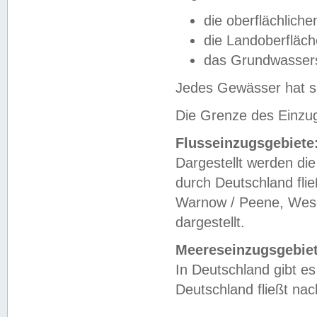
die oberflächlich
die Landoberfläc
das Grundwasser
Jedes Gewässer hat se
Die Grenze des Einzug
Flusseinzugsgebiete
Dargestellt werden die
durch Deutschland fli
Warnow / Peene, Weser
dargestellt.
Meereseinzugsgebiet
In Deutschland gibt 
Deutschland fließt n