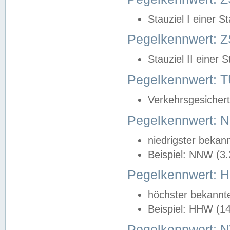
Stauziel I einer S
Pegelkennwert: Z
Stauziel II einer 
Pegelkennwert:
Verkehrsgesichert
Pegelkennwert:
niedrigster bekan
Beispiel: NNW (3
Pegelkennwert:
höchster bekannt
Beispiel: HHW (1
Pegelkennwert: 