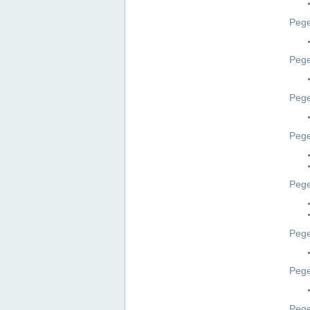
Pege
Pege
Peg
Pege
Pege
Pege
Pege
Peg