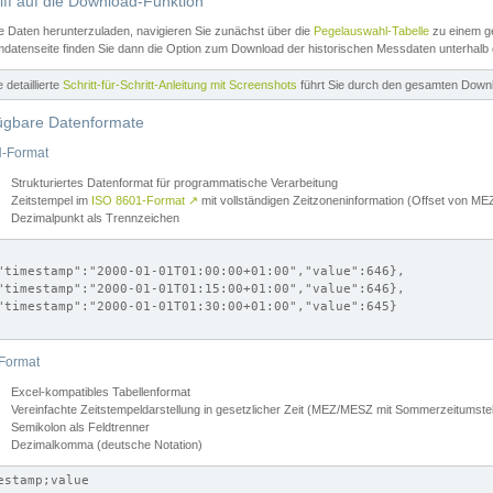
iff auf die Download-Funktion
e Daten herunterzuladen, navigieren Sie zunächst über die
Pegelauswahl-Tabelle
zu einem ge
datenseite finden Sie dann die Option zum Download der historischen Messdaten unterhalb
ne detaillierte
Schritt-für-Schritt-Anleitung mit Screenshots
führt Sie durch den gesamten Down
ügbare Datenformate
-Format
Strukturiertes Datenformat für programmatische Verarbeitung
Zeitstempel im
ISO 8601-Format
↗
mit vollständigen Zeitzoneninformation (Offset von 
Dezimalpunkt als Trennzeichen
"timestamp":"2000-01-01T01:00:00+01:00","value":646},

"timestamp":"2000-01-01T01:15:00+01:00","value":646},

"timestamp":"2000-01-01T01:30:00+01:00","value":645}

Format
Excel-kompatibles Tabellenformat
Vereinfachte Zeitstempeldarstellung in gesetzlicher Zeit (MEZ/MESZ mit Sommerzeitumstel
Semikolon als Feldtrenner
Dezimalkomma (deutsche Notation)
estamp;value
