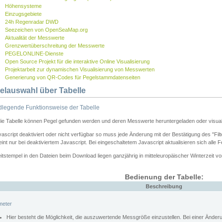
Höhensysteme
Einzugsgebiete
24h Regenradar DWD
Seezeichen von OpenSeaMap.org
Aktualität der Messwerte
Grenzwertüberschreitung der Messwerte
PEGELONLINE-Dienste
Open Source Projekt für die interaktive Online Visualisierung
Projektarbeit zur dynamischen Visualisierung von Messwerten
Generierung von QR-Codes für Pegelstammdatenseiten
elauswahl über Tabelle
legende Funktionsweise der Tabelle
die Tabelle können Pegel gefunden werden und deren Messwerte heruntergeladen oder visuali
vascript deaktiviert oder nicht verfügbar so muss jede Änderung mit der Bestätigung des "Filt
int nur bei deaktiviertem Javascript. Bei eingeschaltetem Javascript aktualisieren sich alle 
itstempel in den Dateien beim Download liegen ganzjährig in mitteleuropäischer Winterzeit vo
Bedienung der Tabelle:
Beschreibung
meter
Hier besteht die Möglichkeit, die auszuwertende Messgröße einzustellen. Bei einer Ände