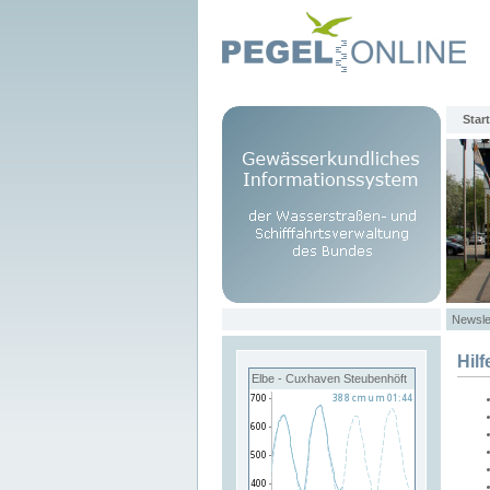
Start
Newsle
Hilf
Elbe - Cuxhaven Steubenhöft