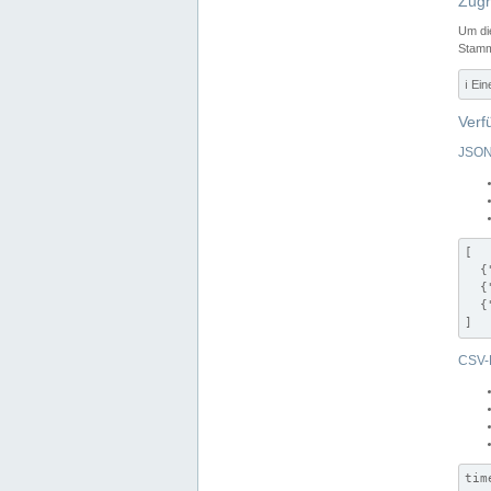
Zugr
Um di
Stamm
ℹ️ Ei
Verf
JSON
[

  {
  {
  {
]
CSV-
tim