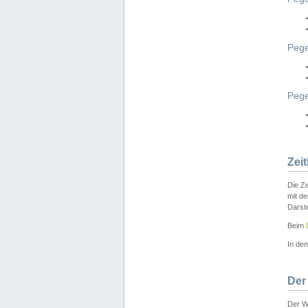
Pege
Peg
Zei
Die Ze
mit d
Darst
Beim
In de
Der
Der W