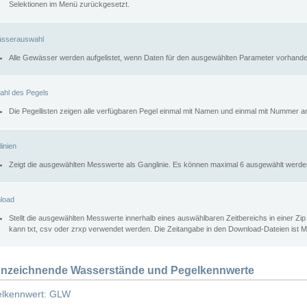
Selektionen im Menü zurückgesetzt.
sserauswahl
Alle Gewässer werden aufgelistet, wenn Daten für den ausgewählten Parameter vorhande
ahl des Pegels
Die Pegellisten zeigen alle verfügbaren Pegel einmal mit Namen und einmal mit Nummer a
inien
Zeigt die ausgewählten Messwerte als Ganglinie. Es können maximal 6 ausgewählt werde
load
Stellt die ausgewählten Messwerte innerhalb eines auswählbaren Zeitbereichs in einer Zi
kann txt, csv oder zrxp verwendet werden. Die Zeitangabe in den Download-Dateien ist 
nzeichnende Wasserstände und Pegelkennwerte
lkennwert: GLW