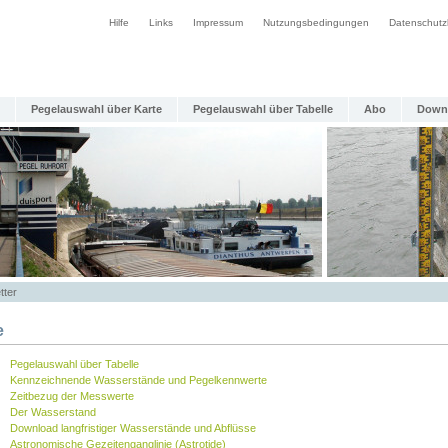
Hilfe
Links
Impressum
Nutzungsbedingungen
Datenschutz
Pegelauswahl über Karte
Pegelauswahl über Tabelle
Abo
Down
tter
e
Pegelauswahl über Tabelle
Kennzeichnende Wasserstände und Pegelkennwerte
Zeitbezug der Messwerte
Der Wasserstand
Download langfristiger Wasserstände und Abflüsse
Astronomische Gezeitenganglinie (Astrotide)