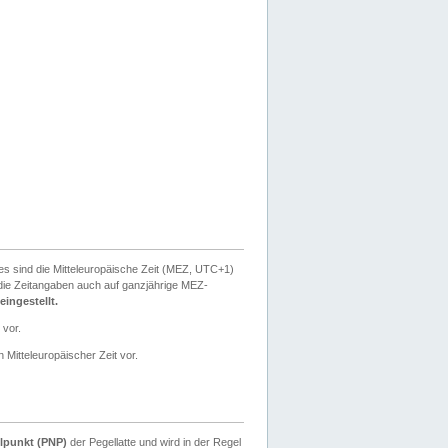
ies sind die Mitteleuropäische Zeit (MEZ, UTC+1)
ie Zeitangaben auch auf ganzjährige MEZ-
ingestellt.
 vor.
 Mitteleuropäischer Zeit vor.
lpunkt (PNP)
der Pegellatte und wird in der Regel