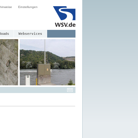
hinweise
Einstellungen
loads
Webservices