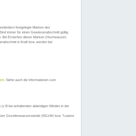
esländern festgelegte Marken des
Sind immer für einen Gewässerabschnitt gültig.
. Bei Erreichen dieser Marken (Hochwasser)
erabschnitt in Kraft bzw. werden bei
tem
. Siehe auch die Informationen zum
 (z.B bei anhaltenden ablandigen Winden in der
drigster Gezeitenwasserstande (NGzW) bzw. "Lowest