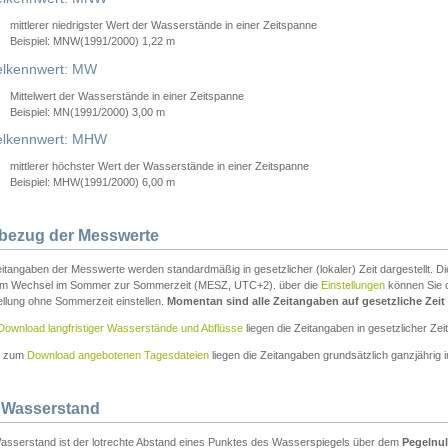
mittlerer niedrigster Wert der Wasserstände in einer Zeitspanne
Beispiel: MNW(1991/2000) 1,22 m
lkennwert: MW
Mittelwert der Wasserstände in einer Zeitspanne
Beispiel: MN(1991/2000) 3,00 m
elkennwert: MHW
mittlerer höchster Wert der Wasserstände in einer Zeitspanne
Beispiel: MHW(1991/2000) 6,00 m
tbezug der Messwerte
itangaben der Messwerte werden standardmäßig in gesetzlicher (lokaler) Zeit dargestellt. D
em Wechsel im Sommer zur Sommerzeit (MESZ, UTC+2). über die
Einstellungen
können Sie d
ellung ohne Sommerzeit einstellen.
Momentan sind alle Zeitangaben auf gesetzliche Zeit e
Download langfristiger Wasserstände und Abflüsse
liegen die Zeitangaben in gesetzlicher Zeit
n zum
Download angebotenen Tagesdateien
liegen die Zeitangaben grundsätzlich ganzjährig in
 Wasserstand
asserstand ist der lotrechte Abstand eines Punktes des Wasserspiegels über dem
Pegelnul