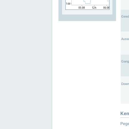
Gewä
Ausw
Gangl
Down
Ken
Pege