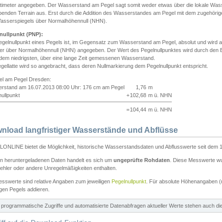
ntimeter angegeben. Der Wasserstand am Pegel sagt somit weder etwas über die lokale Wa
enden Terrain aus. Erst durch die Addition des Wasserstandes am Pegel mit dem zugehörig
asserspiegels über Normalhöhennull (NHN).
nullpunkt (PNP):
egelnullpunkt eines Pegels ist, im Gegensatz zum Wasserstand am Pegel, absolut und wir
ter über Normalhöhennull (NHN) angegeben. Der Wert des Pegelnullpunktes wird durch den Bet
 dem niedrigsten, über eine lange Zeit gemessenen Wasserstand.
gellatte wird so angebracht, dass deren Nullmarkierung dem Pegelnullpunkt entspricht.
iel am Pegel Dresden:
rstand am 16.07.2013 08:00 Uhr: 176 cm am Pegel
1,76
m
ullpunkt
+
102,68
m ü. NHN
=
104,44
m ü. NHN
nload langfristiger Wasserstände und Abflüsse
ONLINE bietet die Möglichkeit, historische Wasserstandsdaten und Abflusswerte seit dem 1
en heruntergeladenen Daten handelt es sich um
ungeprüfte Rohdaten
. Diese Messwerte wur
ehler oder andere Unregelmäßigkeiten enthalten.
esswerte sind relative Angaben zum jeweiligen
Pegelnullpunkt
. Für absolute Höhenangaben 
igen Pegels addieren.
ür programmatische Zugriffe und automatisierte Datenabfragen aktueller Werte stehen auch d