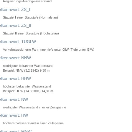
Regulierungs-Niedrigwasserstand
lkennwert: ZS_I
Stauziel I einer Staustufe (Normalstau)
lkennwert: ZS_II
Stauziel II einer Staustufe (Höchststau)
elkennwert: TUGLW
Verkehrsgesicherte Fahrrinnentiefe unter GlW (Tiefe unter GlW)
lkennwert: NNW
niedrigster bekannter Wasserstand
Beispiel: NNW (3.2.1942) 9,30 m
lkennwert: HHW
höchster bekannter Wasserstand
Beispiel: HHW (14.8.2001) 14,31 m
lkennwert: NW
niedrigster Wasserstand in einer Zeitspanne
lkennwert: HW
höchster Wasserstand in einer Zeitspanne
elkennwert: MNW