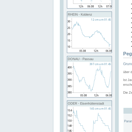
RHEIN - Koblenz
Peg
DONAU - Passau
Grund
über 
Ist Ja
ersche
Die Ze
ODER - Eisenhüttenstadt
Para