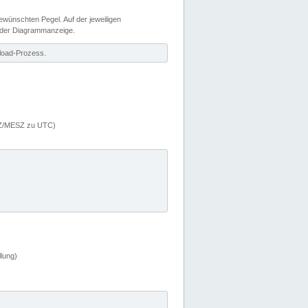
wünschten Pegel. Auf der jeweiligen
 der Diagrammanzeige.
load-Prozess.
MEZ/MESZ zu UTC)
lung)