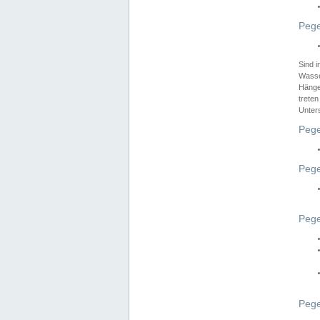
Pege
Sind 
Wasser
Hänge
treten
Unter
Pege
Pege
Pege
Pege