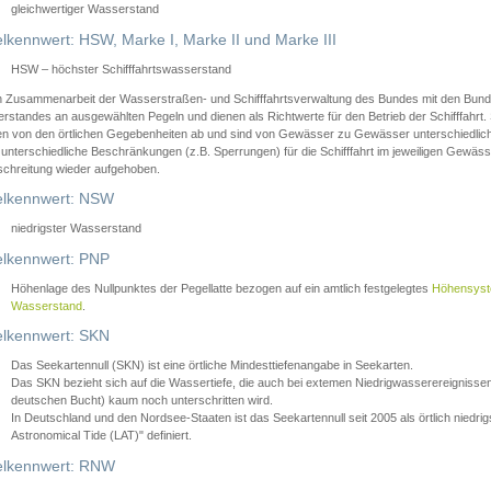
gleichwertiger Wasserstand
lkennwert: HSW, Marke I, Marke II und Marke III
HSW – höchster Schifffahrtswasserstand
in Zusammenarbeit der Wasserstraßen- und Schifffahrtsverwaltung des Bundes mit den Bund
standes an ausgewählten Pegeln und dienen als Richtwerte für den Betrieb der Schifffahrt. 
n von den örtlichen Gegebenheiten ab und sind von Gewässer zu Gewässer unterschiedlich
 unterschiedliche Beschränkungen (z.B. Sperrungen) für die Schifffahrt im jeweiligen Gewäss
schreitung wieder aufgehoben.
lkennwert: NSW
niedrigster Wasserstand
lkennwert: PNP
Höhenlage des Nullpunktes der Pegellatte bezogen auf ein amtlich festgelegtes
Höhensys
Wasserstand
.
lkennwert: SKN
Das Seekartennull (SKN) ist eine örtliche Mindesttiefenangabe in Seekarten.
Das SKN bezieht sich auf die Wassertiefe, die auch bei extemen Niedrigwasserereignissen
deutschen Bucht) kaum noch unterschritten wird.
In Deutschland und den Nordsee-Staaten ist das Seekartennull seit 2005 als örtlich nie
Astronomical Tide (LAT)" definiert.
lkennwert: RNW