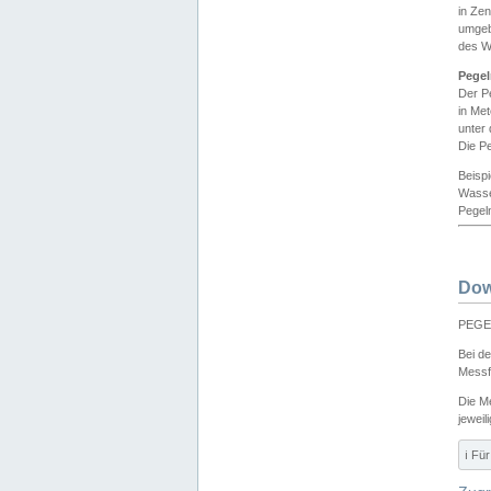
in Ze
umgeb
des W
Pegel
Der P
in Me
unter
Die Pe
Beisp
Wasse
Pegeln
Dow
PEGEL
Bei d
Messf
Die M
jeweil
ℹ️ F