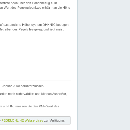
ssertiefe noch über den Höhenbezug zum
en Wert des Pegelnullpunktes erhält man die Höhe
d auf das amtliche Höhensystem DHHN92 bezogen
reiber des Pegels festgelegt und liegt meist
. Januar 2000 herunterzuladen.
den noch nicht validiert und können Ausreißer,
(m ü. NHN) müssen Sie den PNP-Wert des
ie
PEGELONLINE Webservices
zur Verfügung.