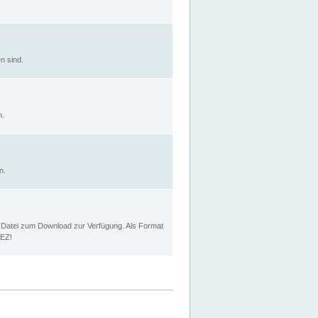
n sind.
n.
n.
p Datei zum Download zur Verfügung. Als Format
MEZ!