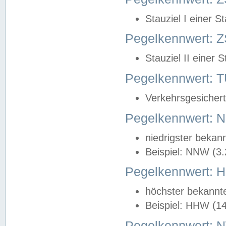
Stauziel I einer S
Pegelkennwert: Z
Stauziel II einer 
Pegelkennwert:
Verkehrsgesichert
Pegelkennwert:
niedrigster bekan
Beispiel: NNW (3
Pegelkennwert:
höchster bekannt
Beispiel: HHW (1
Pegelkennwert: 