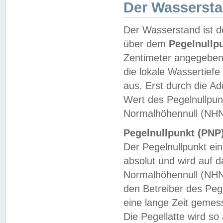
Der Wasserst
Der Wasserstand ist d
über dem
Pegelnullp
Zentimeter angegeben
die lokale Wassertie
aus. Erst durch die A
Wert des Pegelnullpun
Normalhöhennull (NHN
Pegelnullpunkt (PNP)
Der Pegelnullpunkt ei
absolut und wird auf
Normalhöhennull (NHN
den Betreiber des Pege
eine lange Zeit geme
Die Pegellatte wird s