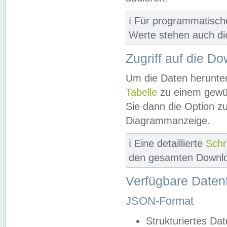
ℹ️ Für programmatisch
Werte stehen auch d
Zugriff auf die D
Um die Daten herunter
Tabelle
zu einem gewün
Sie dann die Option z
Diagrammanzeige.
ℹ️ Eine detaillierte
Schr
den gesamten Downlo
Verfügbare Daten
JSON-Format
Strukturiertes Da