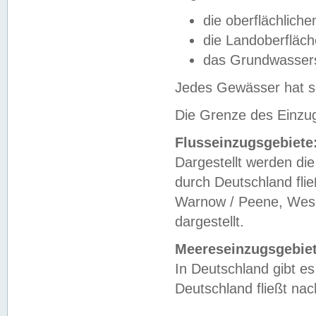
die oberflächlich
die Landoberfläc
das Grundwasser
Jedes Gewässer hat se
Die Grenze des Einzug
Flusseinzugsgebiete
Dargestellt werden die
durch Deutschland fli
Warnow / Peene, Weser
dargestellt.
Meereseinzugsgebiet
In Deutschland gibt 
Deutschland fließt n