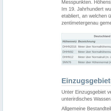
Messpunkten. Höhensy
Im 19. Jahrhundert wu
etabliert, an welchen 
zentimetergenau gem
Deutschland
Höhennetz
Bezeichnung
DHHN2016
Meter über Normalhöhennul
DHHN92
Meter über Normalhöhennul
DHHN12
Meter über Normalnull (m. 
SNN76
Meter über Höhennormal (m
Einzugsgebiet
Unter Einzugsgebiet v
unterirdisches Wasser
Allgemeine Bestandtei