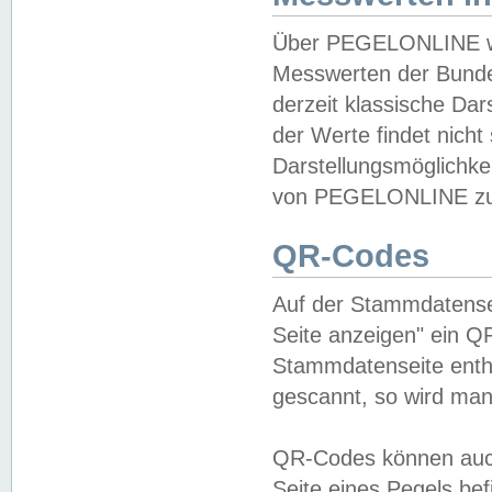
Über PEGELONLINE wer
Messwerten der Bundes
derzeit klassische Da
der Werte findet nicht 
Darstellungsmöglichkei
von PEGELONLINE zu 
QR-Codes
Auf der Stammdatensei
Seite anzeigen" ein Q
Stammdatenseite enthä
gescannt, so wird man
QR-Codes können auc
Seite eines Pegels be