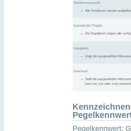
Gewässerauswahl
Alle Gewässer werden aufgelist
Auswahl des Pegels
Die Pegellisten zeigen alle ver
Ganglinien
Zeigt die ausgewählten Messwer
Download
Stellt die ausgewählten Messwer
kann txt, csv oder zrxp verwen
Kennzeichnen
Pegelkennwer
Pegelkennwert: 