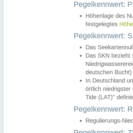
Pegelkennwert: 
Höhenlage des Nul
festgelegtes
Höhe
Pegelkennwert: 
Das Seekartennull
Das SKN bezieht s
Niedrigwassererei
deutschen Bucht) 
In Deutschland un
örtlich niedrigst
Tide (LAT)" definie
Pegelkennwert:
Regulierungs-Nie
Pegelkennwert: Z