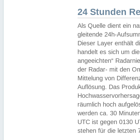
24 Stunden R
Als Quelle dient ein n
gleitende 24h-Aufsum
Dieser Layer enthält
handelt es sich um di
angeeichten“ Radarnie
der Radar- mit den O
Mittelung von Differe
Auflösung. Das Produk
Hochwasservorhersagez
räumlich hoch aufgelö
werden ca. 30 Minuten
UTC ist gegen 0130 UTC
stehen für die letzten