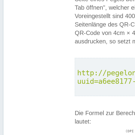
Tab öffnen", welcher 
Voreingestellt sind 4
Seitenlänge des QR-C
QR-Code von 4cm × 4c
ausdrucken, so setzt 
http://pegelo
uuid=a6ee8177
Die Formel zur Berech
lautet:
			(DPI × Druckkantenlänge in cm) ÷ 2,54 = Kantenlänge in Pixel
