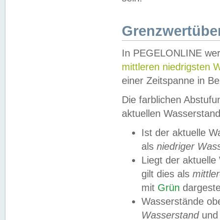
Grenzwertüber
In PEGELONLINE werde
mittleren niedrigsten
einer Zeitspanne in Be
Die farblichen Abstuf
aktuellen Wasserstand
Ist der aktuelle 
als
niedriger Was
Liegt der aktue
gilt dies als
mittle
mit
Grün
dargestel
Wasserstände obe
Wasserstand
und