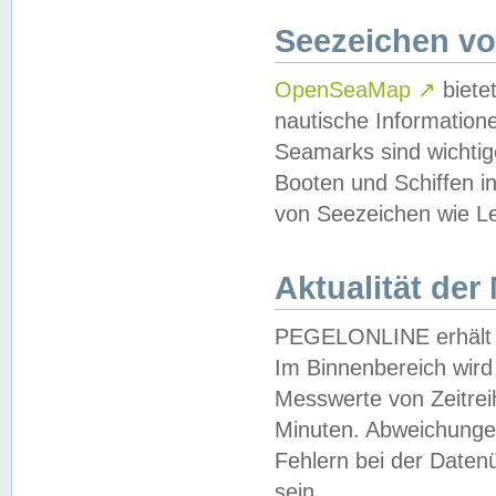
Seezeichen v
OpenSeaMap
↗
biete
nautische Information
Seamarks sind wichtig
Booten und Schiffen i
von Seezeichen wie Le
Aktualität der
PEGELONLINE erhält u
Im Binnenbereich wird 
Messwerte von Zeitreih
Minuten. Abweichungen
Fehlern bei der Daten
sein.