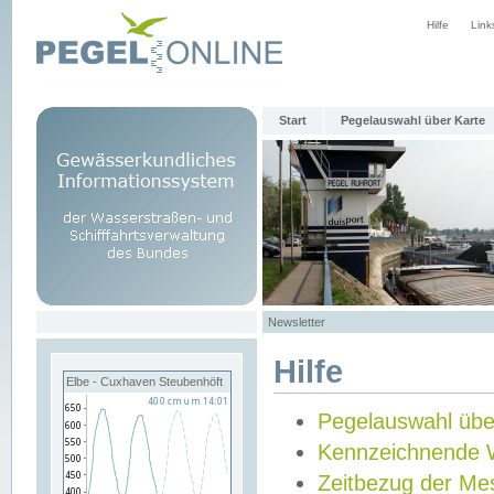
Hilfe
Link
Start
Pegelauswahl über Karte
Newsletter
Hilfe
Elbe - Cuxhaven Steubenhöft
Pegelauswahl übe
Kennzeichnende 
Zeitbezug der Me