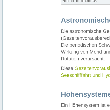
2000-01-01 01:30;645
Astronomische
Die astronomische Gez
(Gezeitenvorausberec
Die periodischen Schw
Wirkung von Mond und
Rotation verursacht.
Diese
Gezeitenvorau
Seeschifffahrt und Hy
Höhensystem
Ein Höhensystem ist e