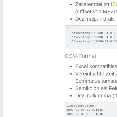
Zeitstempel im
IS
(Offset von MEZ
Dezimalpunkt als
[

  {"timestamp":"2000-01-01T0
  {"timestamp":"2000-01-01T0
  {"timestamp":"2000-01-01T0
]
CSV-Format
Excel-kompatibles
Vereinfachte Zeit
Sommerzeitumstel
Semikolon als Fel
Dezimalkomma (de
timestamp;value

2000-01-01 01:00;646

2000-01-01 01:15;646
