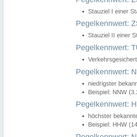
Stauziel I einer S
Pegelkennwert: Z
Stauziel II einer 
Pegelkennwert:
Verkehrsgesichert
Pegelkennwert:
niedrigster bekan
Beispiel: NNW (3
Pegelkennwert:
höchster bekannt
Beispiel: HHW (1
Pegelkennwert: 