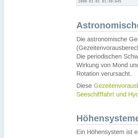
2000-01-01 01:30;645
Astronomische
Die astronomische Gez
(Gezeitenvorausberec
Die periodischen Schw
Wirkung von Mond und
Rotation verursacht.
Diese
Gezeitenvorau
Seeschifffahrt und Hy
Höhensystem
Ein Höhensystem ist e