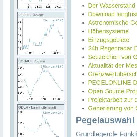
Der Wasserstand
Download langfris
RHEIN - Koblenz
Astronomische Gez
Höhensysteme
Einzugsgebiete
24h Regenradar
Seezeichen von 
DONAU - Passau
Aktualität der Me
Grenzwertübersch
PEGELONLINE-Di
Open Source Projek
Projektarbeit zur
Generierung von 
ODER - Eisenhüttenstadt
Pegelauswahl 
Grundlegende Funkti