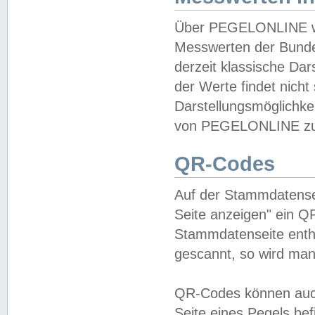
Über PEGELONLINE wer
Messwerten der Bundes
derzeit klassische Da
der Werte findet nicht 
Darstellungsmöglichkei
von PEGELONLINE zu 
QR-Codes
Auf der Stammdatensei
Seite anzeigen" ein Q
Stammdatenseite enthä
gescannt, so wird man
QR-Codes können auc
Seite eines Pegels be