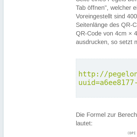
Tab öffnen", welcher 
Voreingestellt sind 4
Seitenlänge des QR-C
QR-Code von 4cm × 4c
ausdrucken, so setzt 
http://pegelo
uuid=a6ee8177
Die Formel zur Berech
lautet:
			(DPI × Druckkantenlänge in cm) ÷ 2,54 = Kantenlänge in Pixel
