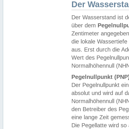
Der Wasserst
Der Wasserstand ist d
über dem
Pegelnullp
Zentimeter angegeben
die lokale Wassertie
aus. Erst durch die A
Wert des Pegelnullpun
Normalhöhennull (NHN
Pegelnullpunkt (PNP)
Der Pegelnullpunkt ei
absolut und wird auf
Normalhöhennull (NHN
den Betreiber des Pege
eine lange Zeit geme
Die Pegellatte wird s