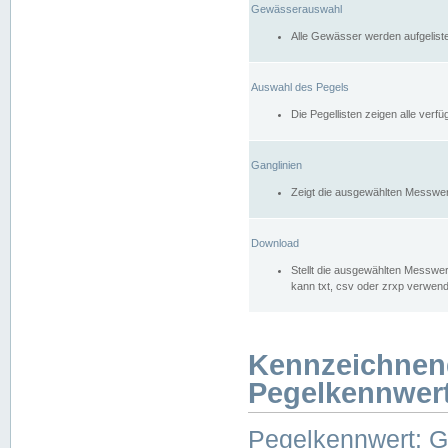
Gewässerauswahl
Alle Gewässer werden aufgelist
Auswahl des Pegels
Die Pegellisten zeigen alle ver
Ganglinien
Zeigt die ausgewählten Messwer
Download
Stellt die ausgewählten Messwer
kann txt, csv oder zrxp verwen
Kennzeichnen
Pegelkennwer
Pegelkennwert: 