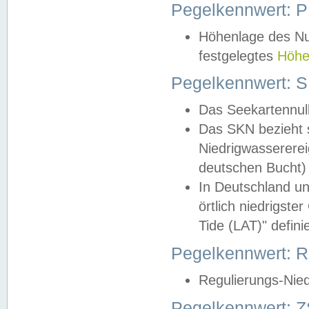
Pegelkennwert: 
Höhenlage des Nul
festgelegtes
Höhe
Pegelkennwert: 
Das Seekartennull
Das SKN bezieht s
Niedrigwassererei
deutschen Bucht) 
In Deutschland un
örtlich niedrigst
Tide (LAT)" definie
Pegelkennwert:
Regulierungs-Nie
Pegelkennwert: Z