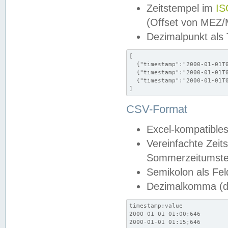
Zeitstempel im
IS
(Offset von MEZ
Dezimalpunkt als
[

  {"timestamp":"2000-01-01T0
  {"timestamp":"2000-01-01T0
  {"timestamp":"2000-01-01T0
]
CSV-Format
Excel-kompatibles
Vereinfachte Zeit
Sommerzeitumstel
Semikolon als Fel
Dezimalkomma (de
timestamp;value

2000-01-01 01:00;646

2000-01-01 01:15;646
