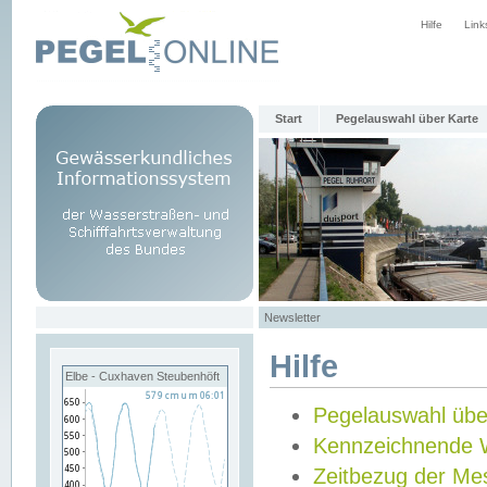
Hilfe
Link
Start
Pegelauswahl über Karte
Newsletter
Hilfe
Elbe - Cuxhaven Steubenhöft
Pegelauswahl übe
Kennzeichnende 
Zeitbezug der Me