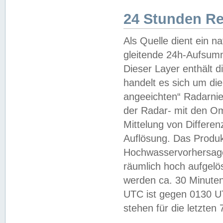
24 Stunden R
Als Quelle dient ein n
gleitende 24h-Aufsum
Dieser Layer enthält
handelt es sich um di
angeeichten“ Radarnie
der Radar- mit den O
Mittelung von Differe
Auflösung. Das Produk
Hochwasservorhersagez
räumlich hoch aufgelö
werden ca. 30 Minuten
UTC ist gegen 0130 UTC
stehen für die letzten