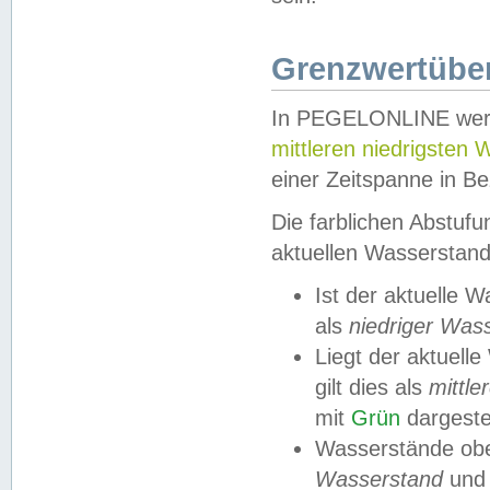
Grenzwertüber
In PEGELONLINE werde
mittleren niedrigsten
einer Zeitspanne in Be
Die farblichen Abstuf
aktuellen Wasserstand
Ist der aktuelle 
als
niedriger Was
Liegt der aktue
gilt dies als
mittle
mit
Grün
dargestel
Wasserstände obe
Wasserstand
und