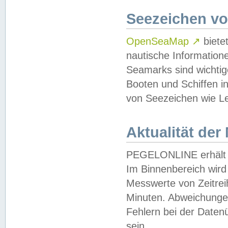
Seezeichen v
OpenSeaMap
↗
biete
nautische Information
Seamarks sind wichtig
Booten und Schiffen i
von Seezeichen wie Le
Aktualität der
PEGELONLINE erhält u
Im Binnenbereich wird 
Messwerte von Zeitreih
Minuten. Abweichungen
Fehlern bei der Daten
sein.