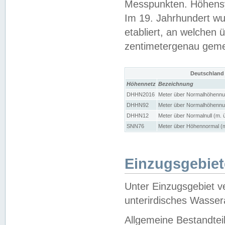
Messpunkten. Höhensy
Im 19. Jahrhundert wu
etabliert, an welchen 
zentimetergenau gem
Deutschland
Höhennetz
Bezeichnung
DHHN2016
Meter über Normalhöhennul
DHHN92
Meter über Normalhöhennul
DHHN12
Meter über Normalnull (m. 
SNN76
Meter über Höhennormal (m
Einzugsgebiet
Unter Einzugsgebiet v
unterirdisches Wasser
Allgemeine Bestandtei