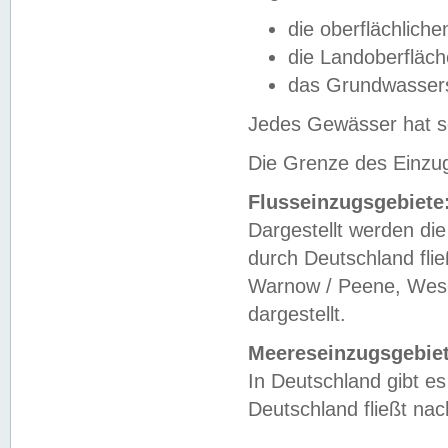
die oberflächlich
die Landoberfläc
das Grundwasser
Jedes Gewässer hat se
Die Grenze des Einzug
Flusseinzugsgebiete
Dargestellt werden die
durch Deutschland fli
Warnow / Peene, Weser
dargestellt.
Meereseinzugsgebiet
In Deutschland gibt 
Deutschland fließt n