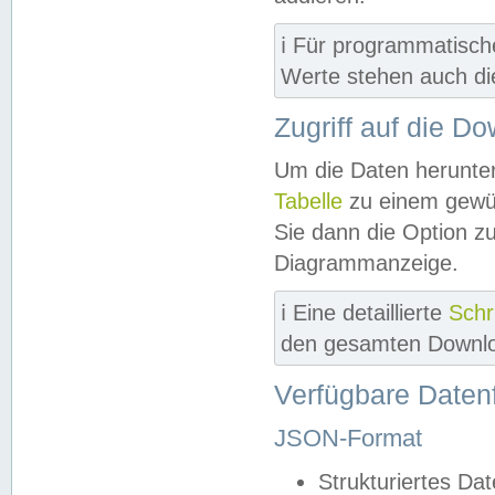
ℹ️ Für programmatisch
Werte stehen auch d
Zugriff auf die D
Um die Daten herunter
Tabelle
zu einem gewün
Sie dann die Option z
Diagrammanzeige.
ℹ️ Eine detaillierte
Schr
den gesamten Downlo
Verfügbare Daten
JSON-Format
Strukturiertes Da