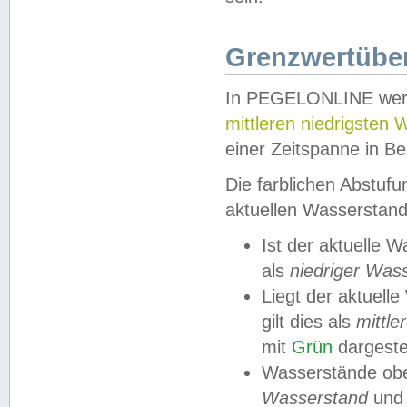
Grenzwertüber
In PEGELONLINE werde
mittleren niedrigsten
einer Zeitspanne in Be
Die farblichen Abstuf
aktuellen Wasserstand
Ist der aktuelle 
als
niedriger Was
Liegt der aktue
gilt dies als
mittle
mit
Grün
dargestel
Wasserstände obe
Wasserstand
und