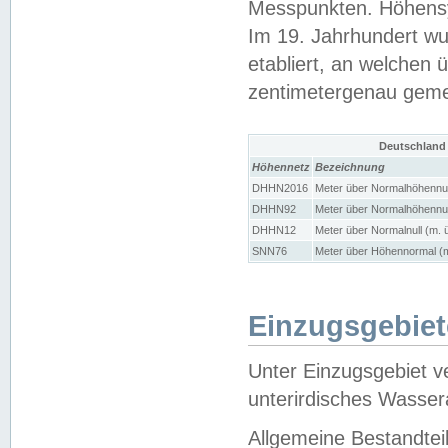
Messpunkten. Höhensy
Im 19. Jahrhundert wu
etabliert, an welchen 
zentimetergenau gem
Deutschland
Höhennetz
Bezeichnung
DHHN2016
Meter über Normalhöhennul
DHHN92
Meter über Normalhöhennul
DHHN12
Meter über Normalnull (m. 
SNN76
Meter über Höhennormal (m
Einzugsgebiet
Unter Einzugsgebiet v
unterirdisches Wasser
Allgemeine Bestandtei