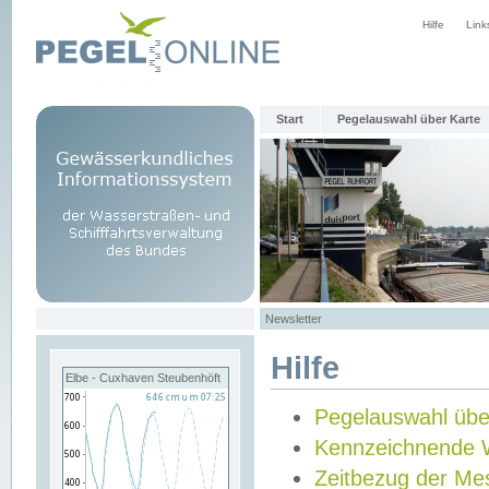
Hilfe
Link
Start
Pegelauswahl über Karte
Newsletter
Hilfe
Elbe - Cuxhaven Steubenhöft
Pegelauswahl übe
Kennzeichnende 
Zeitbezug der Me