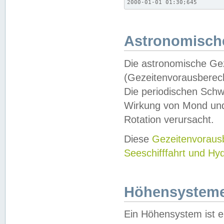
2000-01-01 01:30;645
Astronomische
Die astronomische Gez
(Gezeitenvorausberec
Die periodischen Schw
Wirkung von Mond und
Rotation verursacht.
Diese
Gezeitenvorau
Seeschifffahrt und Hy
Höhensystem
Ein Höhensystem ist e