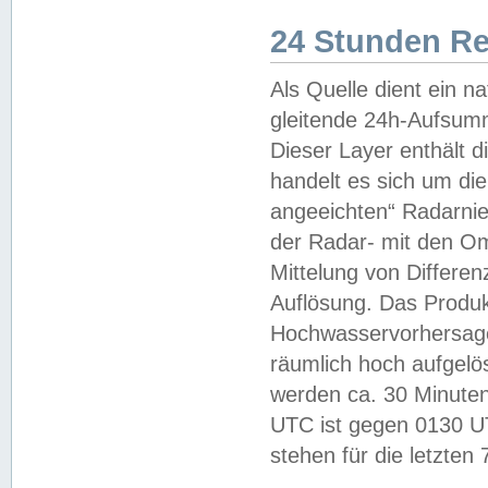
24 Stunden R
Als Quelle dient ein n
gleitende 24h-Aufsum
Dieser Layer enthält
handelt es sich um di
angeeichten“ Radarnie
der Radar- mit den O
Mittelung von Differe
Auflösung. Das Produk
Hochwasservorhersagez
räumlich hoch aufgelö
werden ca. 30 Minuten
UTC ist gegen 0130 UTC
stehen für die letzten