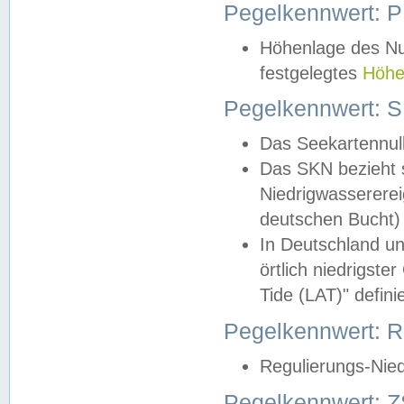
Pegelkennwert: 
Höhenlage des Nul
festgelegtes
Höhe
Pegelkennwert: 
Das Seekartennull
Das SKN bezieht s
Niedrigwassererei
deutschen Bucht) 
In Deutschland un
örtlich niedrigst
Tide (LAT)" definie
Pegelkennwert:
Regulierungs-Nie
Pegelkennwert: Z