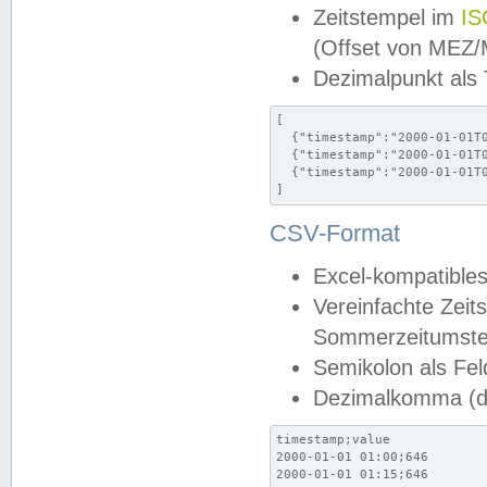
Zeitstempel im
IS
(Offset von MEZ
Dezimalpunkt als
[

  {"timestamp":"2000-01-01T0
  {"timestamp":"2000-01-01T0
  {"timestamp":"2000-01-01T0
]
CSV-Format
Excel-kompatibles
Vereinfachte Zeit
Sommerzeitumstel
Semikolon als Fel
Dezimalkomma (de
timestamp;value

2000-01-01 01:00;646

2000-01-01 01:15;646
