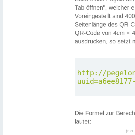
Tab öffnen", welcher 
Voreingestellt sind 4
Seitenlänge des QR-C
QR-Code von 4cm × 4c
ausdrucken, so setzt 
http://pegelo
uuid=a6ee8177
Die Formel zur Berech
lautet:
			(DPI × Druckkantenlänge in cm) ÷ 2,54 = Kantenlänge in Pixel
