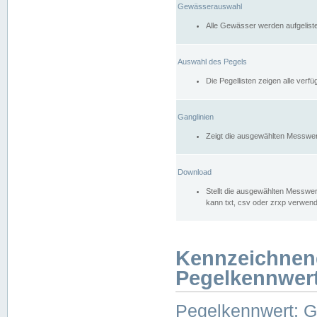
Gewässerauswahl
Alle Gewässer werden aufgelist
Auswahl des Pegels
Die Pegellisten zeigen alle ver
Ganglinien
Zeigt die ausgewählten Messwer
Download
Stellt die ausgewählten Messwer
kann txt, csv oder zrxp verwen
Kennzeichnen
Pegelkennwer
Pegelkennwert: 