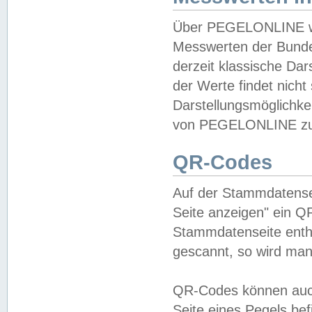
Über PEGELONLINE wer
Messwerten der Bundes
derzeit klassische Da
der Werte findet nicht 
Darstellungsmöglichkei
von PEGELONLINE zu 
QR-Codes
Auf der Stammdatensei
Seite anzeigen" ein Q
Stammdatenseite enthä
gescannt, so wird man
QR-Codes können auc
Seite eines Pegels be