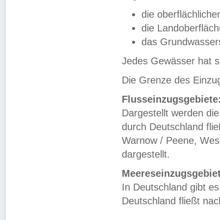
die oberflächlich
die Landoberfläc
das Grundwasser
Jedes Gewässer hat se
Die Grenze des Einzug
Flusseinzugsgebiete
Dargestellt werden die
durch Deutschland fli
Warnow / Peene, Weser
dargestellt.
Meereseinzugsgebiet
In Deutschland gibt 
Deutschland fließt n