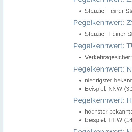
Stauziel I einer S
Pegelkennwert: Z
Stauziel II einer 
Pegelkennwert:
Verkehrsgesichert
Pegelkennwert:
niedrigster bekan
Beispiel: NNW (3
Pegelkennwert:
höchster bekannt
Beispiel: HHW (1
Pegelkennwert: 