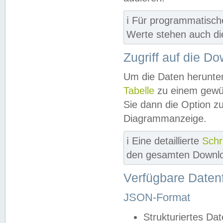
ℹ️ Für programmatisch
Werte stehen auch d
Zugriff auf die D
Um die Daten herunter
Tabelle
zu einem gewün
Sie dann die Option z
Diagrammanzeige.
ℹ️ Eine detaillierte
Schr
den gesamten Downlo
Verfügbare Daten
JSON-Format
Strukturiertes Da