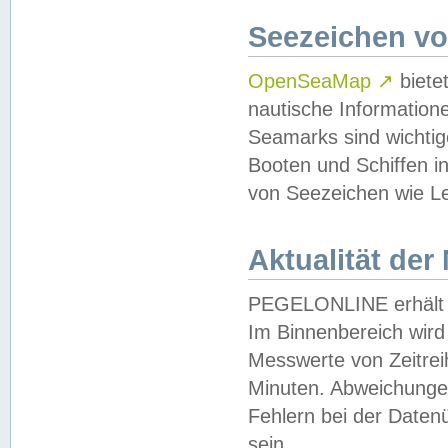
Seezeichen v
OpenSeaMap
↗
biete
nautische Information
Seamarks sind wichtig
Booten und Schiffen i
von Seezeichen wie Le
Aktualität der
PEGELONLINE erhält u
Im Binnenbereich wird 
Messwerte von Zeitreih
Minuten. Abweichungen
Fehlern bei der Daten
sein.