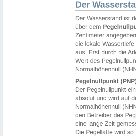
Der Wasserst
Der Wasserstand ist d
über dem
Pegelnullp
Zentimeter angegeben
die lokale Wassertie
aus. Erst durch die A
Wert des Pegelnullpun
Normalhöhennull (NHN
Pegelnullpunkt (PNP)
Der Pegelnullpunkt ei
absolut und wird auf
Normalhöhennull (NHN
den Betreiber des Pege
eine lange Zeit geme
Die Pegellatte wird s