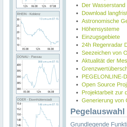
Der Wasserstand
Download langfris
RHEIN - Koblenz
Astronomische Gez
Höhensysteme
Einzugsgebiete
24h Regenradar
Seezeichen von 
DONAU - Passau
Aktualität der Me
Grenzwertübersch
PEGELONLINE-Di
Open Source Projek
Projektarbeit zur
Generierung von 
ODER - Eisenhüttenstadt
Pegelauswahl 
Grundlegende Funkti