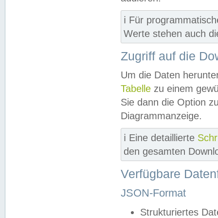
ℹ️ Für programmatisch
Werte stehen auch d
Zugriff auf die D
Um die Daten herunter
Tabelle
zu einem gewün
Sie dann die Option z
Diagrammanzeige.
ℹ️ Eine detaillierte
Schr
den gesamten Downlo
Verfügbare Daten
JSON-Format
Strukturiertes Da