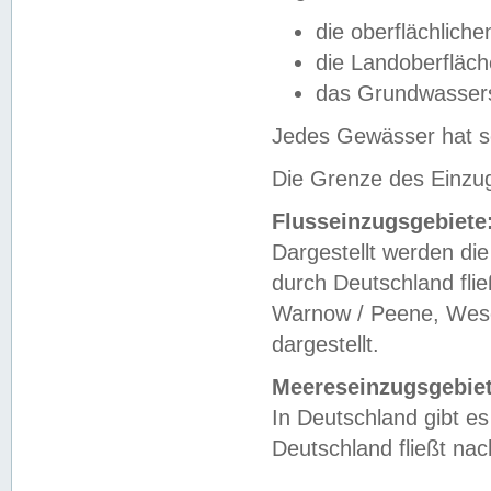
die oberflächlich
die Landoberfläc
das Grundwasser
Jedes Gewässer hat se
Die Grenze des Einzug
Flusseinzugsgebiete
Dargestellt werden die
durch Deutschland fli
Warnow / Peene, Weser
dargestellt.
Meereseinzugsgebiet
In Deutschland gibt 
Deutschland fließt n