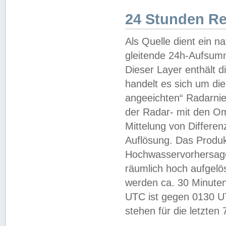
24 Stunden R
Als Quelle dient ein n
gleitende 24h-Aufsum
Dieser Layer enthält
handelt es sich um di
angeeichten“ Radarnie
der Radar- mit den O
Mittelung von Differe
Auflösung. Das Produk
Hochwasservorhersagez
räumlich hoch aufgelö
werden ca. 30 Minuten
UTC ist gegen 0130 UTC
stehen für die letzten