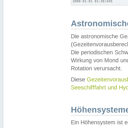
2000-01-01 01:30;645
Astronomische
Die astronomische Gez
(Gezeitenvorausberec
Die periodischen Schw
Wirkung von Mond und
Rotation verursacht.
Diese
Gezeitenvorau
Seeschifffahrt und Hy
Höhensystem
Ein Höhensystem ist e