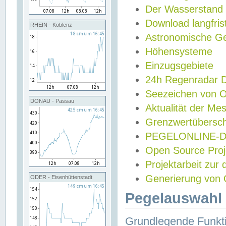
Der Wasserstand
Download langfris
RHEIN - Koblenz
Astronomische Gez
Höhensysteme
Einzugsgebiete
24h Regenradar
Seezeichen von 
DONAU - Passau
Aktualität der Me
Grenzwertübersch
PEGELONLINE-Di
Open Source Projek
Projektarbeit zur
Generierung von 
ODER - Eisenhüttenstadt
Pegelauswahl 
Grundlegende Funkti