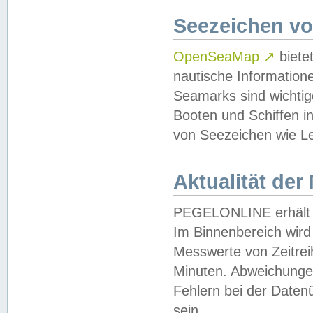
Seezeichen v
OpenSeaMap
↗
biete
nautische Information
Seamarks sind wichtig
Booten und Schiffen i
von Seezeichen wie Le
Aktualität der
PEGELONLINE erhält u
Im Binnenbereich wird 
Messwerte von Zeitreih
Minuten. Abweichungen
Fehlern bei der Daten
sein.