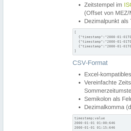
Zeitstempel im
IS
(Offset von MEZ
Dezimalpunkt als
[

  {"timestamp":"2000-01-01T0
  {"timestamp":"2000-01-01T0
  {"timestamp":"2000-01-01T0
]
CSV-Format
Excel-kompatibles
Vereinfachte Zeit
Sommerzeitumstel
Semikolon als Fel
Dezimalkomma (de
timestamp;value

2000-01-01 01:00;646

2000-01-01 01:15;646
