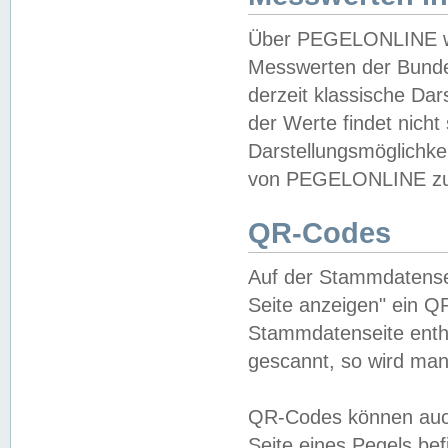
Über PEGELONLINE wer
Messwerten der Bundes
derzeit klassische Da
der Werte findet nicht 
Darstellungsmöglichkei
von PEGELONLINE zu 
QR-Codes
Auf der Stammdatensei
Seite anzeigen" ein Q
Stammdatenseite enthä
gescannt, so wird man
QR-Codes können auc
Seite eines Pegels be