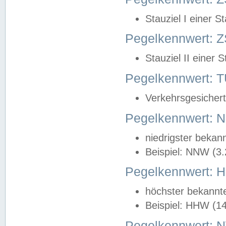
Stauziel I einer S
Pegelkennwert: Z
Stauziel II einer 
Pegelkennwert:
Verkehrsgesichert
Pegelkennwert:
niedrigster bekan
Beispiel: NNW (3
Pegelkennwert:
höchster bekannt
Beispiel: HHW (1
Pegelkennwert: 