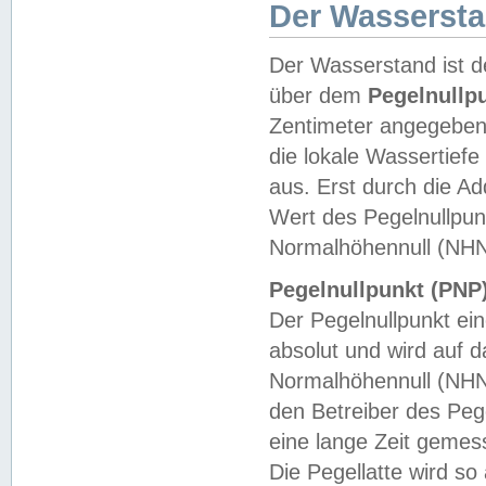
Der Wasserst
Der Wasserstand ist d
über dem
Pegelnullp
Zentimeter angegeben
die lokale Wassertie
aus. Erst durch die A
Wert des Pegelnullpun
Normalhöhennull (NHN
Pegelnullpunkt (PNP)
Der Pegelnullpunkt ei
absolut und wird auf
Normalhöhennull (NHN
den Betreiber des Pege
eine lange Zeit geme
Die Pegellatte wird s