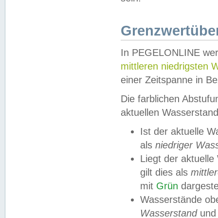
Grenzwertüber
In PEGELONLINE werde
mittleren niedrigsten
einer Zeitspanne in Be
Die farblichen Abstuf
aktuellen Wasserstand
Ist der aktuelle 
als
niedriger Was
Liegt der aktue
gilt dies als
mittle
mit
Grün
dargestel
Wasserstände obe
Wasserstand
und