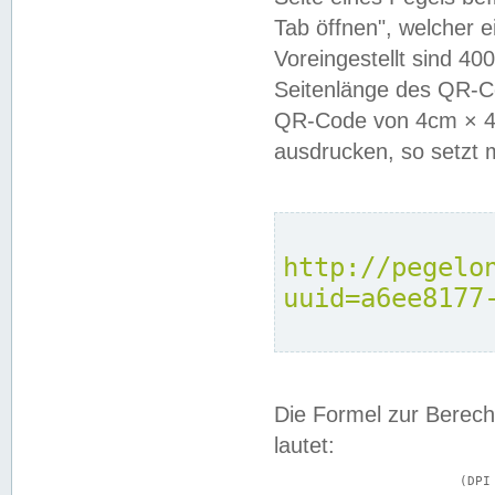
Tab öffnen", welcher 
Voreingestellt sind 4
Seitenlänge des QR-C
QR-Code von 4cm × 4c
ausdrucken, so setzt 
http://pegelo
uuid=a6ee8177
Die Formel zur Berech
lautet:
			(DPI × Druckkantenlänge in cm) ÷ 2,54 = Kantenlänge in Pixel
