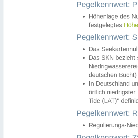
Pegelkennwert: 
Höhenlage des Nul
festgelegtes
Höhe
Pegelkennwert: 
Das Seekartennull
Das SKN bezieht s
Niedrigwassererei
deutschen Bucht) 
In Deutschland un
örtlich niedrigst
Tide (LAT)" definie
Pegelkennwert:
Regulierungs-Nie
Pegelkennwert: Z