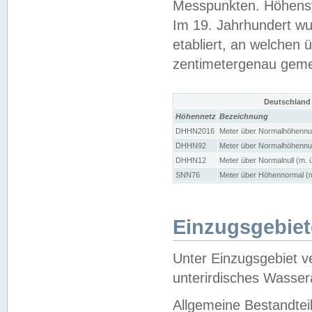
Messpunkten. Höhensy
Im 19. Jahrhundert wu
etabliert, an welchen 
zentimetergenau gem
Deutschland
Höhennetz
Bezeichnung
DHHN2016
Meter über Normalhöhennul
DHHN92
Meter über Normalhöhennul
DHHN12
Meter über Normalnull (m. 
SNN76
Meter über Höhennormal (m
Einzugsgebiet
Unter Einzugsgebiet v
unterirdisches Wasser
Allgemeine Bestandtei