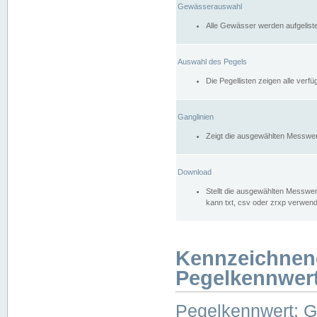
Gewässerauswahl
Alle Gewässer werden aufgelist
Auswahl des Pegels
Die Pegellisten zeigen alle ver
Ganglinien
Zeigt die ausgewählten Messwer
Download
Stellt die ausgewählten Messwer
kann txt, csv oder zrxp verwen
Kennzeichnen
Pegelkennwer
Pegelkennwert: 