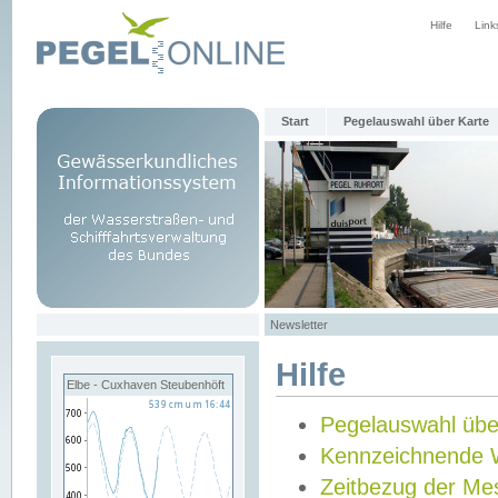
Hilfe
Link
Start
Pegelauswahl über Karte
Newsletter
Hilfe
Elbe - Cuxhaven Steubenhöft
Pegelauswahl übe
Kennzeichnende 
Zeitbezug der Me