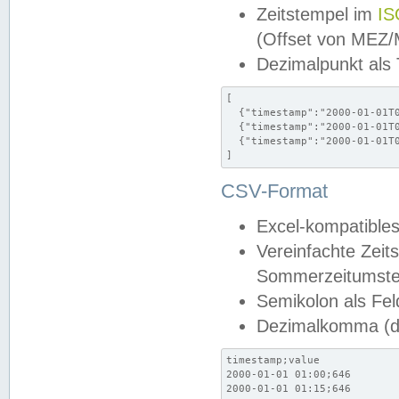
Zeitstempel im
IS
(Offset von MEZ
Dezimalpunkt als
[

  {"timestamp":"2000-01-01T0
  {"timestamp":"2000-01-01T0
  {"timestamp":"2000-01-01T0
]
CSV-Format
Excel-kompatibles
Vereinfachte Zeit
Sommerzeitumstel
Semikolon als Fel
Dezimalkomma (de
timestamp;value

2000-01-01 01:00;646

2000-01-01 01:15;646
