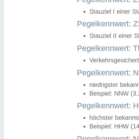
Stauziel I einer S
Pegelkennwert: Z
Stauziel II einer 
Pegelkennwert:
Verkehrsgesichert
Pegelkennwert:
niedrigster bekan
Beispiel: NNW (3
Pegelkennwert:
höchster bekannt
Beispiel: HHW (1
Pegelkennwert: 