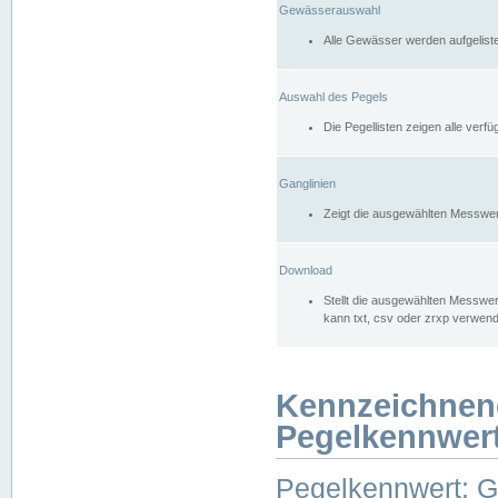
Gewässerauswahl
Alle Gewässer werden aufgelist
Auswahl des Pegels
Die Pegellisten zeigen alle ver
Ganglinien
Zeigt die ausgewählten Messwer
Download
Stellt die ausgewählten Messwer
kann txt, csv oder zrxp verwen
Kennzeichnen
Pegelkennwer
Pegelkennwert: 