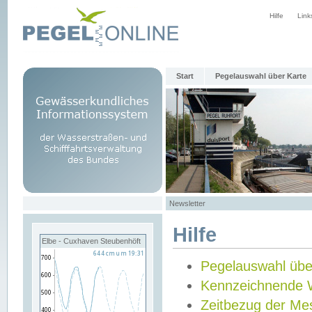
Hilfe
Link
Start
Pegelauswahl über Karte
Newsletter
Hilfe
Elbe - Cuxhaven Steubenhöft
Pegelauswahl übe
Kennzeichnende 
Zeitbezug der Me