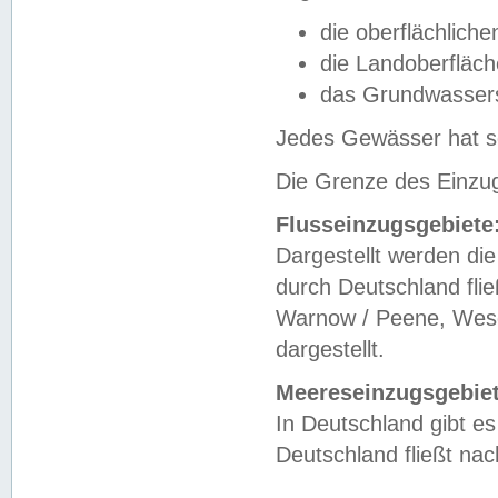
die oberflächlich
die Landoberfläc
das Grundwasser
Jedes Gewässer hat se
Die Grenze des Einzug
Flusseinzugsgebiete
Dargestellt werden die
durch Deutschland fli
Warnow / Peene, Weser
dargestellt.
Meereseinzugsgebiet
In Deutschland gibt 
Deutschland fließt n