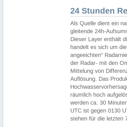
24 Stunden R
Als Quelle dient ein n
gleitende 24h-Aufsum
Dieser Layer enthält
handelt es sich um di
angeeichten“ Radarnie
der Radar- mit den O
Mittelung von Differe
Auflösung. Das Produk
Hochwasservorhersagez
räumlich hoch aufgelö
werden ca. 30 Minuten
UTC ist gegen 0130 UTC
stehen für die letzten