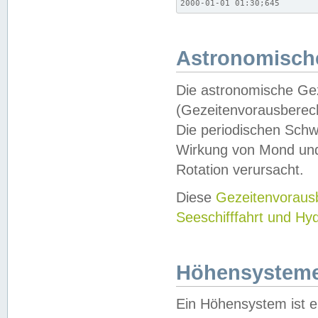
2000-01-01 01:30;645
Astronomische
Die astronomische Gez
(Gezeitenvorausberec
Die periodischen Schw
Wirkung von Mond und
Rotation verursacht.
Diese
Gezeitenvorau
Seeschifffahrt und Hy
Höhensystem
Ein Höhensystem ist e