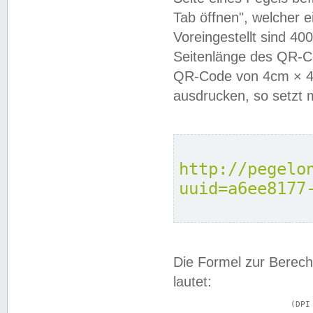
Tab öffnen", welcher 
Voreingestellt sind 4
Seitenlänge des QR-C
QR-Code von 4cm × 4c
ausdrucken, so setzt 
http://pegelo
uuid=a6ee8177
Die Formel zur Berech
lautet:
			(DPI × Druckkantenlänge in cm) ÷ 2,54 = Kantenlänge in Pixel
