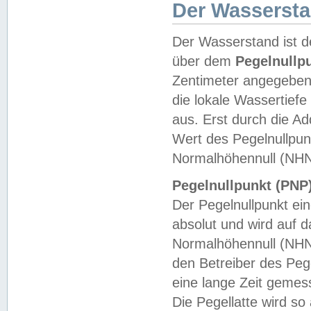
Der Wasserst
Der Wasserstand ist d
über dem
Pegelnullp
Zentimeter angegeben
die lokale Wassertie
aus. Erst durch die A
Wert des Pegelnullpun
Normalhöhennull (NHN
Pegelnullpunkt (PNP)
Der Pegelnullpunkt ei
absolut und wird auf
Normalhöhennull (NHN
den Betreiber des Pege
eine lange Zeit geme
Die Pegellatte wird s