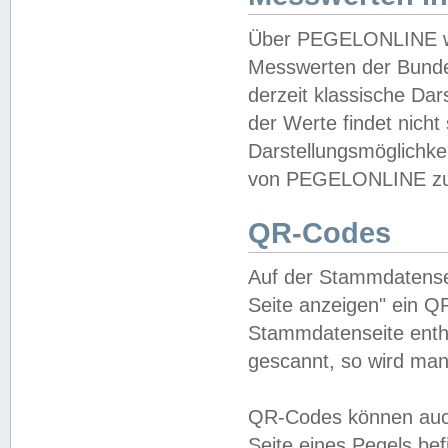
Über PEGELONLINE wer
Messwerten der Bundes
derzeit klassische Da
der Werte findet nicht 
Darstellungsmöglichkei
von PEGELONLINE zu 
QR-Codes
Auf der Stammdatensei
Seite anzeigen" ein Q
Stammdatenseite enthä
gescannt, so wird man
QR-Codes können auc
Seite eines Pegels be