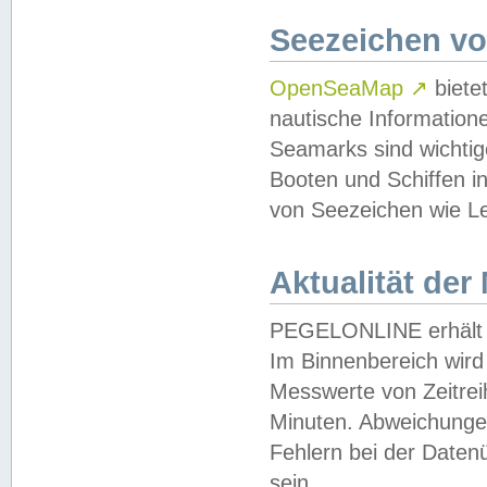
Seezeichen v
OpenSeaMap
↗
biete
nautische Information
Seamarks sind wichtig
Booten und Schiffen i
von Seezeichen wie Le
Aktualität der
PEGELONLINE erhält u
Im Binnenbereich wird 
Messwerte von Zeitreih
Minuten. Abweichungen
Fehlern bei der Daten
sein.