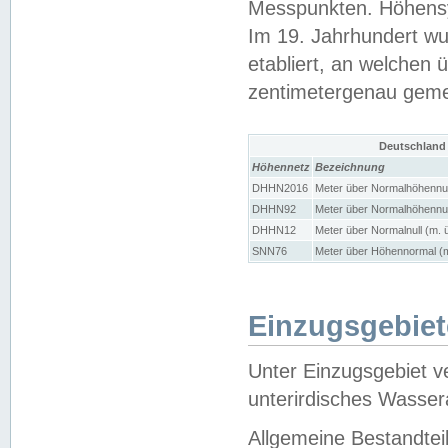
Messpunkten. Höhensy
Im 19. Jahrhundert wu
etabliert, an welchen 
zentimetergenau gem
Deutschland
Höhennetz
Bezeichnung
DHHN2016
Meter über Normalhöhennul
DHHN92
Meter über Normalhöhennul
DHHN12
Meter über Normalnull (m. 
SNN76
Meter über Höhennormal (m
Einzugsgebiet
Unter Einzugsgebiet v
unterirdisches Wasser
Allgemeine Bestandtei