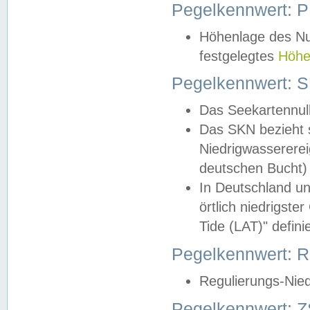
Pegelkennwert: 
Höhenlage des Nul
festgelegtes
Höhe
Pegelkennwert: 
Das Seekartennull
Das SKN bezieht s
Niedrigwassererei
deutschen Bucht) 
In Deutschland un
örtlich niedrigst
Tide (LAT)" definie
Pegelkennwert:
Regulierungs-Nie
Pegelkennwert: Z