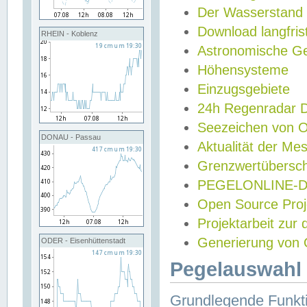
Der Wasserstand
Download langfris
RHEIN - Koblenz
Astronomische Gez
Höhensysteme
Einzugsgebiete
24h Regenradar
Seezeichen von 
DONAU - Passau
Aktualität der Me
Grenzwertübersch
PEGELONLINE-Di
Open Source Projek
Projektarbeit zur
Generierung von 
ODER - Eisenhüttenstadt
Pegelauswahl 
Grundlegende Funkti