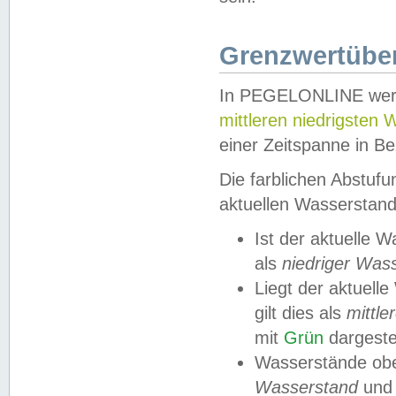
Grenzwertüber
In PEGELONLINE werde
mittleren niedrigsten
einer Zeitspanne in Be
Die farblichen Abstuf
aktuellen Wasserstand
Ist der aktuelle 
als
niedriger Was
Liegt der aktue
gilt dies als
mittle
mit
Grün
dargestel
Wasserstände obe
Wasserstand
und