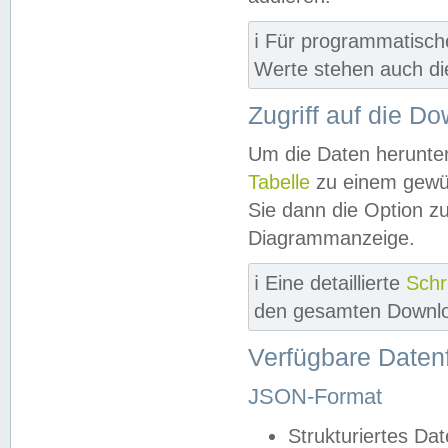
ℹ️ Für programmatisch
Werte stehen auch d
Zugriff auf die D
Um die Daten herunter
Tabelle
zu einem gewün
Sie dann die Option z
Diagrammanzeige.
ℹ️ Eine detaillierte
Schr
den gesamten Downlo
Verfügbare Daten
JSON-Format
Strukturiertes Da