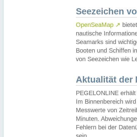
Seezeichen v
OpenSeaMap
↗
biete
nautische Information
Seamarks sind wichtig
Booten und Schiffen i
von Seezeichen wie Le
Aktualität der
PEGELONLINE erhält u
Im Binnenbereich wird 
Messwerte von Zeitreih
Minuten. Abweichungen
Fehlern bei der Daten
sein.