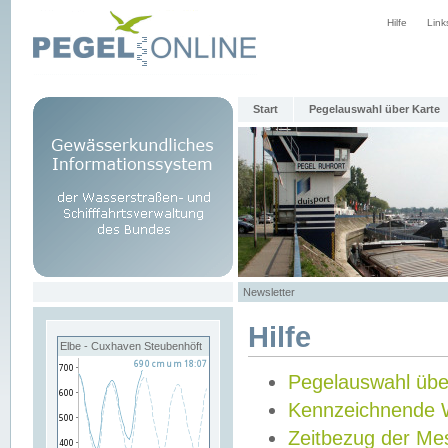
Hilfe
Link
Start
Pegelauswahl über Karte
Newsletter
Hilfe
Elbe - Cuxhaven Steubenhöft
Pegelauswahl übe
Kennzeichnende 
Zeitbezug der Me