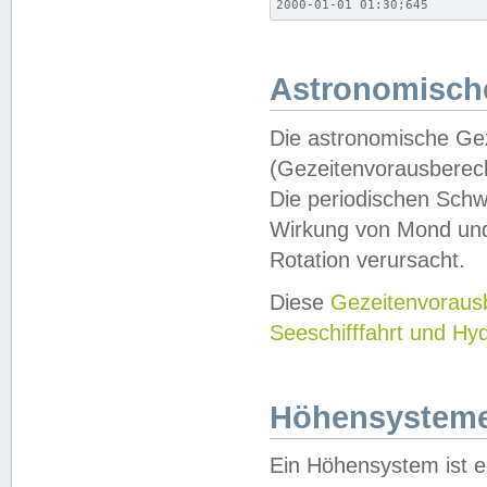
2000-01-01 01:30;645
Astronomische
Die astronomische Gez
(Gezeitenvorausberec
Die periodischen Schw
Wirkung von Mond und
Rotation verursacht.
Diese
Gezeitenvorau
Seeschifffahrt und Hy
Höhensystem
Ein Höhensystem ist e