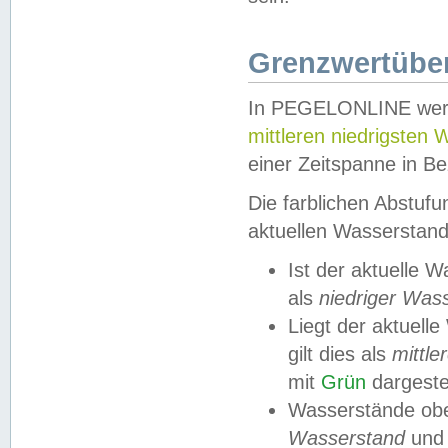
Grenzwertüber
In PEGELONLINE werde
mittleren niedrigsten
einer Zeitspanne in Be
Die farblichen Abstuf
aktuellen Wasserstand
Ist der aktuelle 
als
niedriger Was
Liegt der aktue
gilt dies als
mittle
mit
Grün
dargestel
Wasserstände obe
Wasserstand
und