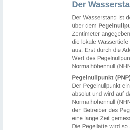
Der Wasserst
Der Wasserstand ist d
über dem
Pegelnullp
Zentimeter angegeben
die lokale Wassertie
aus. Erst durch die A
Wert des Pegelnullpun
Normalhöhennull (NHN
Pegelnullpunkt (PNP)
Der Pegelnullpunkt ei
absolut und wird auf
Normalhöhennull (NHN
den Betreiber des Pege
eine lange Zeit geme
Die Pegellatte wird s