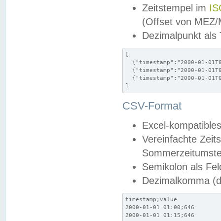
Zeitstempel im
IS
(Offset von MEZ
Dezimalpunkt als
[

  {"timestamp":"2000-01-01T0
  {"timestamp":"2000-01-01T0
  {"timestamp":"2000-01-01T0
]
CSV-Format
Excel-kompatibles
Vereinfachte Zeit
Sommerzeitumstel
Semikolon als Fel
Dezimalkomma (de
timestamp;value

2000-01-01 01:00;646

2000-01-01 01:15;646
