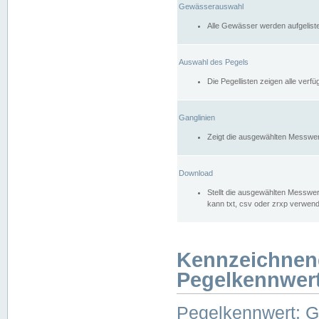
Gewässerauswahl
Alle Gewässer werden aufgelist
Auswahl des Pegels
Die Pegellisten zeigen alle ver
Ganglinien
Zeigt die ausgewählten Messwer
Download
Stellt die ausgewählten Messwer
kann txt, csv oder zrxp verwen
Kennzeichnen
Pegelkennwer
Pegelkennwert: 