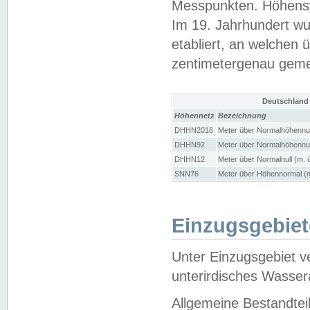
Messpunkten. Höhensy
Im 19. Jahrhundert wu
etabliert, an welchen 
zentimetergenau gem
Deutschland
Höhennetz
Bezeichnung
DHHN2016
Meter über Normalhöhennul
DHHN92
Meter über Normalhöhennul
DHHN12
Meter über Normalnull (m. 
SNN76
Meter über Höhennormal (m
Einzugsgebiet
Unter Einzugsgebiet v
unterirdisches Wasser
Allgemeine Bestandtei