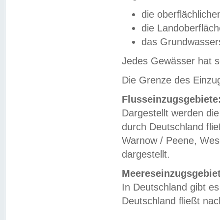
die oberflächlich
die Landoberfläc
das Grundwasser
Jedes Gewässer hat se
Die Grenze des Einzug
Flusseinzugsgebiete
Dargestellt werden die
durch Deutschland fli
Warnow / Peene, Weser
dargestellt.
Meereseinzugsgebiet
In Deutschland gibt 
Deutschland fließt n