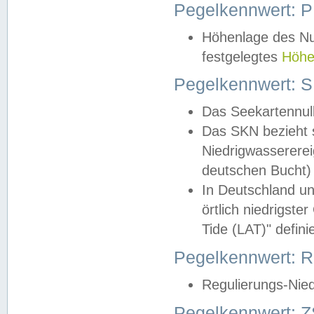
Pegelkennwert: 
Höhenlage des Nul
festgelegtes
Höhe
Pegelkennwert: 
Das Seekartennull
Das SKN bezieht s
Niedrigwassererei
deutschen Bucht) 
In Deutschland un
örtlich niedrigst
Tide (LAT)" definie
Pegelkennwert:
Regulierungs-Nie
Pegelkennwert: Z