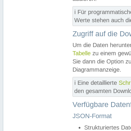
ℹ️ Für programmatisch
Werte stehen auch d
Zugriff auf die D
Um die Daten herunter
Tabelle
zu einem gewün
Sie dann die Option z
Diagrammanzeige.
ℹ️ Eine detaillierte
Schr
den gesamten Downlo
Verfügbare Daten
JSON-Format
Strukturiertes Da