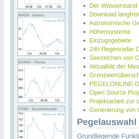
Der Wasserstand
Download langfris
RHEIN - Koblenz
Astronomische Gez
Höhensysteme
Einzugsgebiete
24h Regenradar
Seezeichen von 
DONAU - Passau
Aktualität der Me
Grenzwertübersch
PEGELONLINE-Di
Open Source Projek
Projektarbeit zur
Generierung von 
ODER - Eisenhüttenstadt
Pegelauswahl 
Grundlegende Funkti