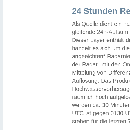
24 Stunden R
Als Quelle dient ein n
gleitende 24h-Aufsum
Dieser Layer enthält
handelt es sich um di
angeeichten“ Radarnie
der Radar- mit den O
Mittelung von Differe
Auflösung. Das Produk
Hochwasservorhersagez
räumlich hoch aufgelö
werden ca. 30 Minuten
UTC ist gegen 0130 UTC
stehen für die letzten