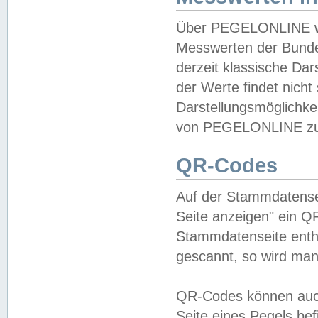
Über PEGELONLINE wer
Messwerten der Bundes
derzeit klassische Da
der Werte findet nicht 
Darstellungsmöglichkei
von PEGELONLINE zu 
QR-Codes
Auf der Stammdatensei
Seite anzeigen" ein Q
Stammdatenseite enthä
gescannt, so wird man
QR-Codes können auc
Seite eines Pegels be