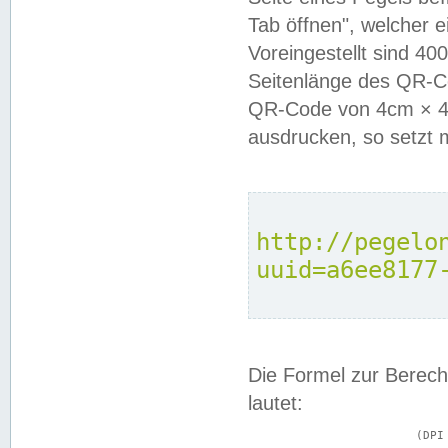
Tab öffnen", welcher 
Voreingestellt sind 4
Seitenlänge des QR-C
QR-Code von 4cm × 4c
ausdrucken, so setzt 
http://pegelo
uuid=a6ee8177
Die Formel zur Berech
lautet:
			(DPI × Druckkantenlänge in cm) ÷ 2,54 = Kantenlänge in Pixel
