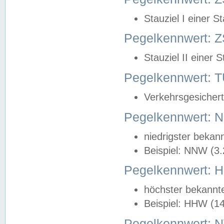
Stauziel I einer S
Pegelkennwert: Z
Stauziel II einer 
Pegelkennwert:
Verkehrsgesichert
Pegelkennwert:
niedrigster bekan
Beispiel: NNW (3
Pegelkennwert:
höchster bekannt
Beispiel: HHW (1
Pegelkennwert: 