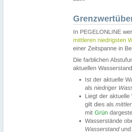
Grenzwertüber
In PEGELONLINE werde
mittleren niedrigsten
einer Zeitspanne in Be
Die farblichen Abstuf
aktuellen Wasserstand
Ist der aktuelle 
als
niedriger Was
Liegt der aktue
gilt dies als
mittle
mit
Grün
dargestel
Wasserstände obe
Wasserstand
und