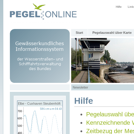
Hilfe
Link
Start
Pegelauswahl über Karte
Newsletter
Hilfe
Elbe - Cuxhaven Steubenhöft
Pegelauswahl übe
Kennzeichnende 
Zeitbezug der Me