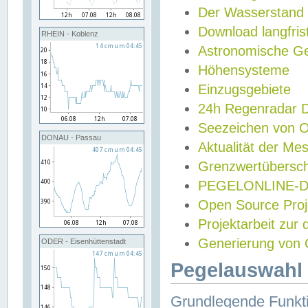
Der Wasserstand
Download langfris
RHEIN - Koblenz
Astronomische Gez
Höhensysteme
Einzugsgebiete
24h Regenradar
Seezeichen von 
DONAU - Passau
Aktualität der Me
Grenzwertübersch
PEGELONLINE-Di
Open Source Projek
Projektarbeit zur
Generierung von 
ODER - Eisenhüttenstadt
Pegelauswahl 
Grundlegende Funkti