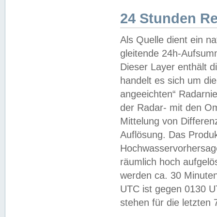
24 Stunden R
Als Quelle dient ein n
gleitende 24h-Aufsum
Dieser Layer enthält
handelt es sich um di
angeeichten“ Radarnie
der Radar- mit den O
Mittelung von Differe
Auflösung. Das Produk
Hochwasservorhersagez
räumlich hoch aufgelö
werden ca. 30 Minuten
UTC ist gegen 0130 UTC
stehen für die letzten