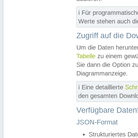
ℹ️ Für programmatisch
Werte stehen auch d
Zugriff auf die D
Um die Daten herunter
Tabelle
zu einem gewün
Sie dann die Option z
Diagrammanzeige.
ℹ️ Eine detaillierte
Schr
den gesamten Downlo
Verfügbare Daten
JSON-Format
Strukturiertes Da