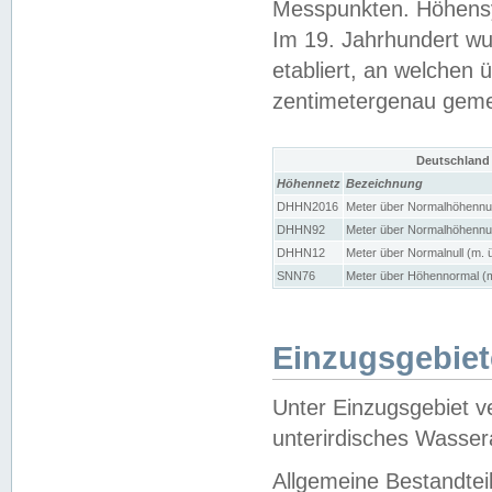
Messpunkten. Höhensy
Im 19. Jahrhundert wu
etabliert, an welchen 
zentimetergenau gem
Deutschland
Höhennetz
Bezeichnung
DHHN2016
Meter über Normalhöhennul
DHHN92
Meter über Normalhöhennul
DHHN12
Meter über Normalnull (m. 
SNN76
Meter über Höhennormal (m
Einzugsgebiet
Unter Einzugsgebiet v
unterirdisches Wasser
Allgemeine Bestandtei