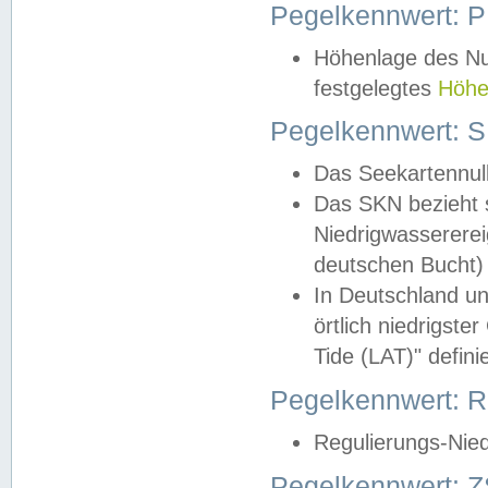
Pegelkennwert: 
Höhenlage des Nul
festgelegtes
Höhe
Pegelkennwert: 
Das Seekartennull
Das SKN bezieht s
Niedrigwassererei
deutschen Bucht) 
In Deutschland un
örtlich niedrigst
Tide (LAT)" definie
Pegelkennwert:
Regulierungs-Nie
Pegelkennwert: Z