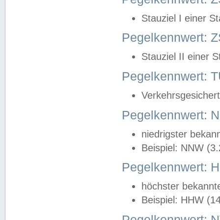
Stauziel I einer S
Pegelkennwert: Z
Stauziel II einer 
Pegelkennwert:
Verkehrsgesichert
Pegelkennwert:
niedrigster bekan
Beispiel: NNW (3
Pegelkennwert:
höchster bekannt
Beispiel: HHW (1
Pegelkennwert: 