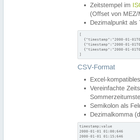
Zeitstempel im
IS
(Offset von MEZ
Dezimalpunkt als
[

  {"timestamp":"2000-01-01T0
  {"timestamp":"2000-01-01T0
  {"timestamp":"2000-01-01T0
]
CSV-Format
Excel-kompatibles
Vereinfachte Zeit
Sommerzeitumstel
Semikolon als Fel
Dezimalkomma (de
timestamp;value

2000-01-01 01:00;646

2000-01-01 01:15;646
