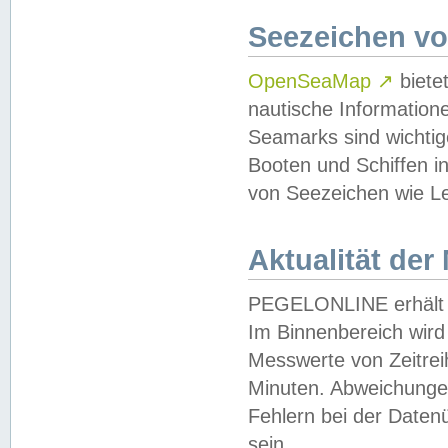
Seezeichen v
OpenSeaMap
↗
biete
nautische Information
Seamarks sind wichtig
Booten und Schiffen i
von Seezeichen wie Le
Aktualität der
PEGELONLINE erhält u
Im Binnenbereich wird 
Messwerte von Zeitreih
Minuten. Abweichungen
Fehlern bei der Daten
sein.