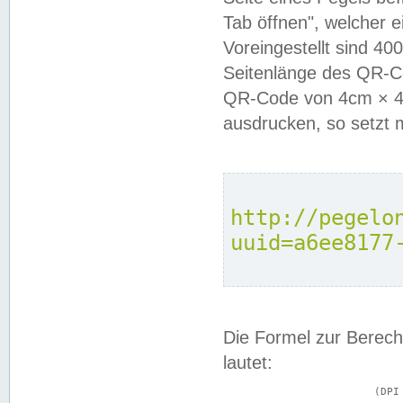
Tab öffnen", welcher 
Voreingestellt sind 4
Seitenlänge des QR-C
QR-Code von 4cm × 4c
ausdrucken, so setzt 
http://pegelo
uuid=a6ee8177
Die Formel zur Berech
lautet:
			(DPI × Druckkantenlänge in cm) ÷ 2,54 = Kantenlänge in Pixel
