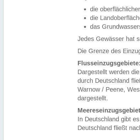
die oberflächlich
die Landoberfläc
das Grundwasser
Jedes Gewässer hat se
Die Grenze des Einzug
Flusseinzugsgebiete
Dargestellt werden die
durch Deutschland fli
Warnow / Peene, Weser
dargestellt.
Meereseinzugsgebiet
In Deutschland gibt 
Deutschland fließt n