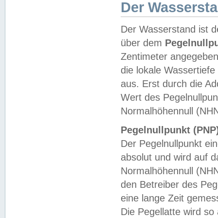
Der Wasserst
Der Wasserstand ist d
über dem
Pegelnullp
Zentimeter angegeben
die lokale Wassertie
aus. Erst durch die A
Wert des Pegelnullpun
Normalhöhennull (NHN
Pegelnullpunkt (PNP)
Der Pegelnullpunkt ei
absolut und wird auf
Normalhöhennull (NHN
den Betreiber des Pege
eine lange Zeit geme
Die Pegellatte wird s