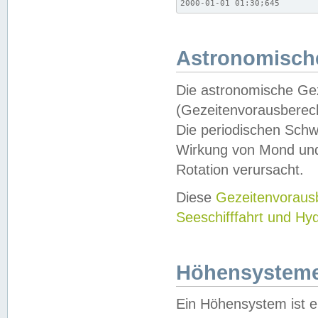
2000-01-01 01:30;645
Astronomische
Die astronomische Gez
(Gezeitenvorausberec
Die periodischen Schw
Wirkung von Mond und
Rotation verursacht.
Diese
Gezeitenvorau
Seeschifffahrt und Hy
Höhensystem
Ein Höhensystem ist e