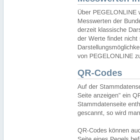
Über PEGELONLINE wer
Messwerten der Bundes
derzeit klassische Da
der Werte findet nicht 
Darstellungsmöglichkei
von PEGELONLINE zu 
QR-Codes
Auf der Stammdatensei
Seite anzeigen" ein Q
Stammdatenseite enthä
gescannt, so wird man
QR-Codes können auc
Seite eines Pegels be