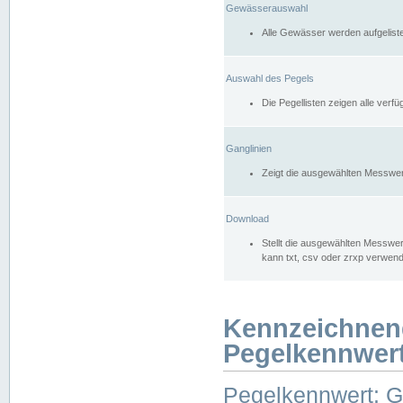
Gewässerauswahl
Alle Gewässer werden aufgelist
Auswahl des Pegels
Die Pegellisten zeigen alle ver
Ganglinien
Zeigt die ausgewählten Messwer
Download
Stellt die ausgewählten Messwer
kann txt, csv oder zrxp verwen
Kennzeichnen
Pegelkennwer
Pegelkennwert: 