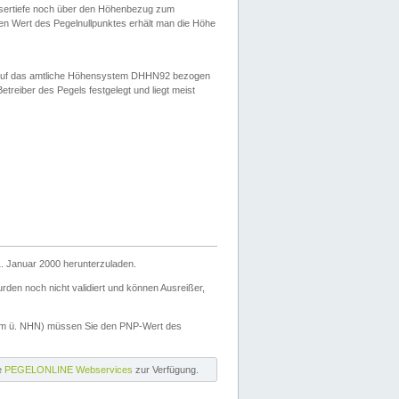
ssertiefe noch über den Höhenbezug zum
en Wert des Pegelnullpunktes erhält man die Höhe
d auf das amtliche Höhensystem DHHN92 bezogen
reiber des Pegels festgelegt und liegt meist
. Januar 2000 herunterzuladen.
den noch nicht validiert und können Ausreißer,
(m ü. NHN) müssen Sie den PNP-Wert des
ie
PEGELONLINE Webservices
zur Verfügung.