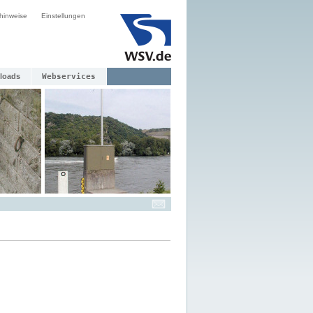
hinweise
Einstellungen
loads
Webservices