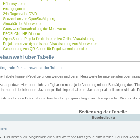
Höhensysteme
Einzugsgebiete
24h Regenradar DWD
Seezeichen von OpenSeaMap.org
Aktualität der Messwerte
Grenzwertüberschreitung der Messwerte
PEGELONLINE-Dienste
Open Source Projekt für die interaktive Online Visualisierung
Projektarbeit zur dynamischen Visualisierung von Messwerten
Generierung von QR-Codes für Pegelstammdatenseiten
elauswahl über Tabelle
legende Funktionsweise der Tabelle
die Tabelle können Pegel gefunden werden und deren Messwerte heruntergeladen oder visuali
vascript deaktiviert oder nicht verfügbar so muss jede Änderung mit der Bestätigung des "Filt
int nur bei deaktiviertem Javascript. Bei eingeschaltetem Javascript aktualisieren sich alle 
itstempel in den Dateien beim Download liegen ganzjährig in mitteleuropäischer Winterzeit vo
Bedienung der Tabelle:
Beschreibung
meter
Hier besteht die Möglichkeit, die auszuwertende Messgröße einzustellen. Bei einer Ände