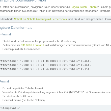
iff auf die Download-Funktion
e Daten herunterzuladen, navigieren Sie zunächst über die
Pegelauswahl-Tabelle
zu einem ge
datenseite finden Sie dann die Option zum Download der historischen Messdaten unterhalb
ne detaillierte
Schritt-für-Schritt-Anleitung mit Screenshots
führt Sie durch den gesamten Down
ügbare Datenformate
-Format
Strukturiertes Datenformat für programmatische Verarbeitung
Zeitstempel im
ISO 8601-Format
↗
mit vollständigen Zeitzoneninformation (Offset von 
Dezimalpunkt als Trennzeichen
"timestamp":"2000-01-01T01:00:00+01:00","value":646},

"timestamp":"2000-01-01T01:15:00+01:00","value":646},

"timestamp":"2000-01-01T01:30:00+01:00","value":645}

Format
Excel-kompatibles Tabellenformat
Vereinfachte Zeitstempeldarstellung in gesetzlicher Zeit (MEZ/MESZ mit Sommerzeitumstel
Semikolon als Feldtrenner
Dezimalkomma (deutsche Notation)
estamp;value
