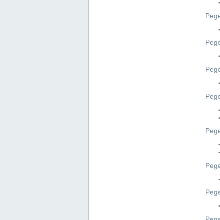
Pege
Pege
Peg
Pege
Pege
Pege
Pege
Peg