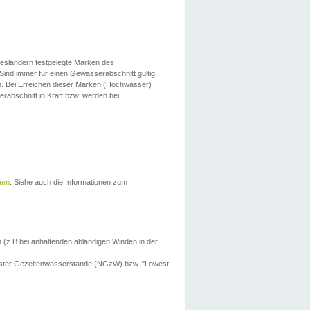
esländern festgelegte Marken des
Sind immer für einen Gewässerabschnitt gültig.
. Bei Erreichen dieser Marken (Hochwasser)
erabschnitt in Kraft bzw. werden bei
tem
. Siehe auch die Informationen zum
 (z.B bei anhaltenden ablandigen Winden in der
drigster Gezeitenwasserstande (NGzW) bzw. "Lowest