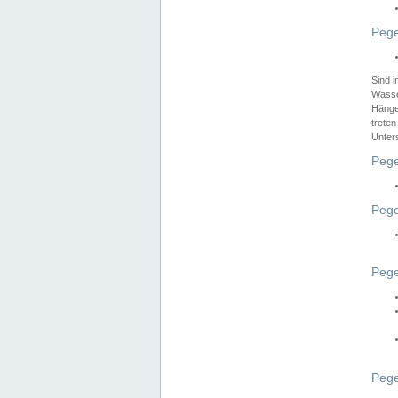
Pege
Sind 
Wasser
Hänge
treten
Unter
Pege
Pege
Pege
Pege