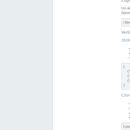
Zugr
Um di
Stamm
ℹ️ Ei
Verf
JSON
[

  {
  {
  {
]
CSV-
tim