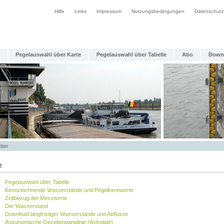
Hilfe
Links
Impressum
Nutzungsbedingungen
Datenschutz
Pegelauswahl über Karte
Pegelauswahl über Tabelle
Abo
Down
tter
e
Pegelauswahl über Tabelle
Kennzeichnende Wasserstände und Pegelkennwerte
Zeitbezug der Messwerte
Der Wasserstand
Download langfristiger Wasserstände und Abflüsse
Astronomische Gezeitenganglinie (Astrotide)