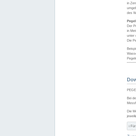
in Ze
umgeb
des W
Pegel
Der P
in Me
unter
Die Pe
Beisp
Wasse
Pegeln
Dow
PEGEL
Bei d
Messf
Die M
jeweil
ℹ️ F