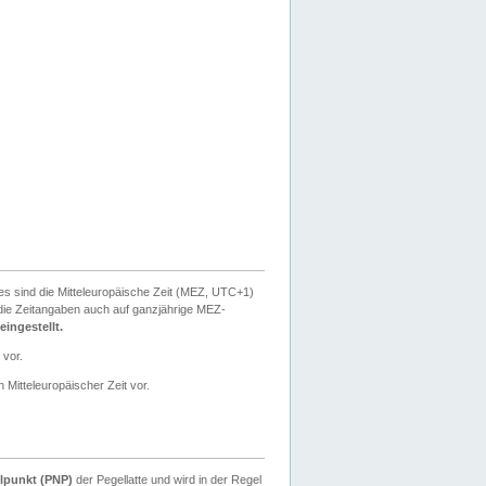
ies sind die Mitteleuropäische Zeit (MEZ, UTC+1)
ie Zeitangaben auch auf ganzjährige MEZ-
ingestellt.
 vor.
 Mitteleuropäischer Zeit vor.
lpunkt (PNP)
der Pegellatte und wird in der Regel