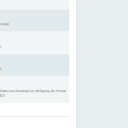
n sind.
n.
n.
p Datei zum Download zur Verfügung. Als Format
MEZ!