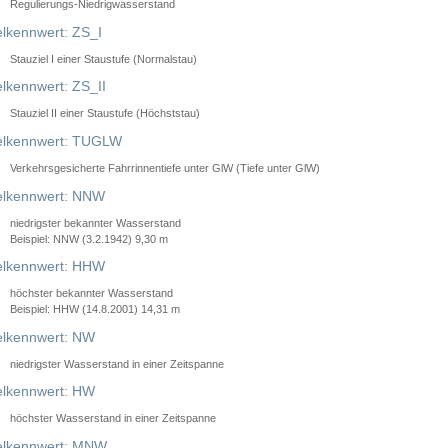
Regulierungs-Niedrigwasserstand
lkennwert: ZS_I
Stauziel I einer Staustufe (Normalstau)
lkennwert: ZS_II
Stauziel II einer Staustufe (Höchststau)
elkennwert: TUGLW
Verkehrsgesicherte Fahrrinnentiefe unter GlW (Tiefe unter GlW)
lkennwert: NNW
niedrigster bekannter Wasserstand
Beispiel: NNW (3.2.1942) 9,30 m
lkennwert: HHW
höchster bekannter Wasserstand
Beispiel: HHW (14.8.2001) 14,31 m
lkennwert: NW
niedrigster Wasserstand in einer Zeitspanne
lkennwert: HW
höchster Wasserstand in einer Zeitspanne
elkennwert: MNW