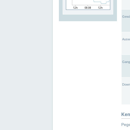
Gewä
Ausw
Gangl
Down
Ken
Pege