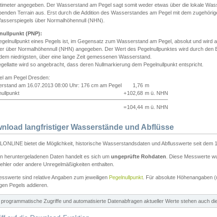
ntimeter angegeben. Der Wasserstand am Pegel sagt somit weder etwas über die lokale Wa
enden Terrain aus. Erst durch die Addition des Wasserstandes am Pegel mit dem zugehörig
asserspiegels über Normalhöhennull (NHN).
nullpunkt (PNP):
egelnullpunkt eines Pegels ist, im Gegensatz zum Wasserstand am Pegel, absolut und wir
ter über Normalhöhennull (NHN) angegeben. Der Wert des Pegelnullpunktes wird durch den Bet
 dem niedrigsten, über eine lange Zeit gemessenen Wasserstand.
gellatte wird so angebracht, dass deren Nullmarkierung dem Pegelnullpunkt entspricht.
iel am Pegel Dresden:
rstand am 16.07.2013 08:00 Uhr: 176 cm am Pegel
1,76
m
ullpunkt
+
102,68
m ü. NHN
=
104,44
m ü. NHN
nload langfristiger Wasserstände und Abflüsse
ONLINE bietet die Möglichkeit, historische Wasserstandsdaten und Abflusswerte seit dem 1
en heruntergeladenen Daten handelt es sich um
ungeprüfte Rohdaten
. Diese Messwerte wur
ehler oder andere Unregelmäßigkeiten enthalten.
esswerte sind relative Angaben zum jeweiligen
Pegelnullpunkt
. Für absolute Höhenangaben 
igen Pegels addieren.
ür programmatische Zugriffe und automatisierte Datenabfragen aktueller Werte stehen auch d