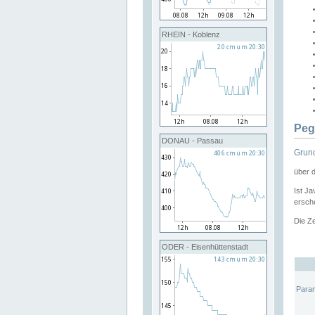
RHEIN - Koblenz
Peg
DONAU - Passau
Grund
über 
Ist Ja
ersche
Die Ze
ODER - Eisenhüttenstadt
Para