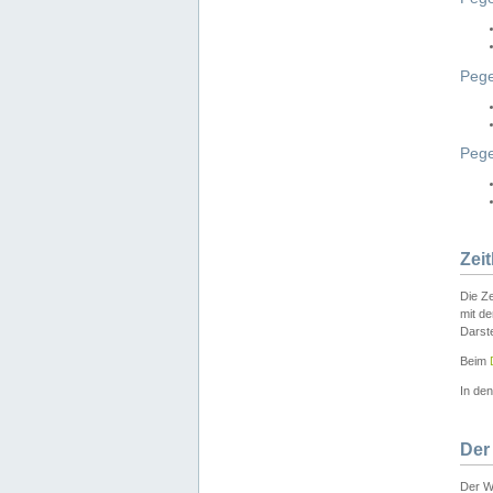
Pege
Peg
Zei
Die Ze
mit d
Darst
Beim
In de
Der
Der W