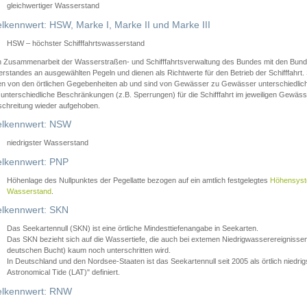
gleichwertiger Wasserstand
lkennwert: HSW, Marke I, Marke II und Marke III
HSW – höchster Schifffahrtswasserstand
in Zusammenarbeit der Wasserstraßen- und Schifffahrtsverwaltung des Bundes mit den Bund
standes an ausgewählten Pegeln und dienen als Richtwerte für den Betrieb der Schifffahrt. 
n von den örtlichen Gegebenheiten ab und sind von Gewässer zu Gewässer unterschiedlich
 unterschiedliche Beschränkungen (z.B. Sperrungen) für die Schifffahrt im jeweiligen Gewäss
schreitung wieder aufgehoben.
lkennwert: NSW
niedrigster Wasserstand
lkennwert: PNP
Höhenlage des Nullpunktes der Pegellatte bezogen auf ein amtlich festgelegtes
Höhensys
Wasserstand
.
lkennwert: SKN
Das Seekartennull (SKN) ist eine örtliche Mindesttiefenangabe in Seekarten.
Das SKN bezieht sich auf die Wassertiefe, die auch bei extemen Niedrigwasserereignissen
deutschen Bucht) kaum noch unterschritten wird.
In Deutschland und den Nordsee-Staaten ist das Seekartennull seit 2005 als örtlich nie
Astronomical Tide (LAT)" definiert.
lkennwert: RNW