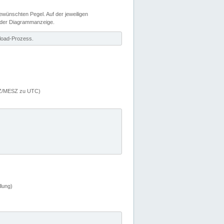
wünschten Pegel. Auf der jeweiligen
 der Diagrammanzeige.
load-Prozess.
MEZ/MESZ zu UTC)
lung)