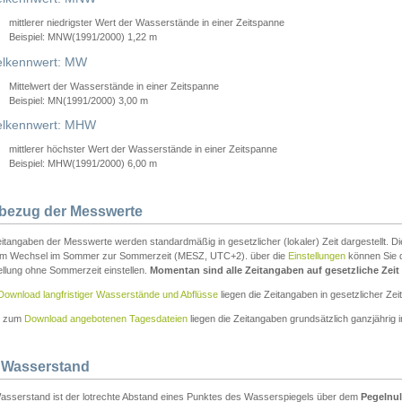
mittlerer niedrigster Wert der Wasserstände in einer Zeitspanne
Beispiel: MNW(1991/2000) 1,22 m
lkennwert: MW
Mittelwert der Wasserstände in einer Zeitspanne
Beispiel: MN(1991/2000) 3,00 m
elkennwert: MHW
mittlerer höchster Wert der Wasserstände in einer Zeitspanne
Beispiel: MHW(1991/2000) 6,00 m
tbezug der Messwerte
itangaben der Messwerte werden standardmäßig in gesetzlicher (lokaler) Zeit dargestellt. D
em Wechsel im Sommer zur Sommerzeit (MESZ, UTC+2). über die
Einstellungen
können Sie d
ellung ohne Sommerzeit einstellen.
Momentan sind alle Zeitangaben auf gesetzliche Zeit e
Download langfristiger Wasserstände und Abflüsse
liegen die Zeitangaben in gesetzlicher Zeit
n zum
Download angebotenen Tagesdateien
liegen die Zeitangaben grundsätzlich ganzjährig in
 Wasserstand
asserstand ist der lotrechte Abstand eines Punktes des Wasserspiegels über dem
Pegelnul