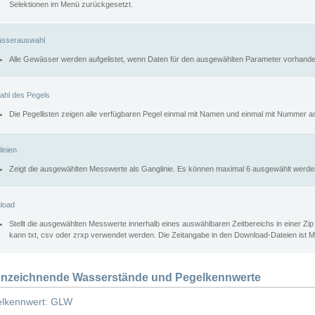
Selektionen im Menü zurückgesetzt.
sserauswahl
Alle Gewässer werden aufgelistet, wenn Daten für den ausgewählten Parameter vorhande
ahl des Pegels
Die Pegellisten zeigen alle verfügbaren Pegel einmal mit Namen und einmal mit Nummer a
inien
Zeigt die ausgewählten Messwerte als Ganglinie. Es können maximal 6 ausgewählt werde
load
Stellt die ausgewählten Messwerte innerhalb eines auswählbaren Zeitbereichs in einer Zi
kann txt, csv oder zrxp verwendet werden. Die Zeitangabe in den Download-Dateien ist 
nzeichnende Wasserstände und Pegelkennwerte
lkennwert: GLW