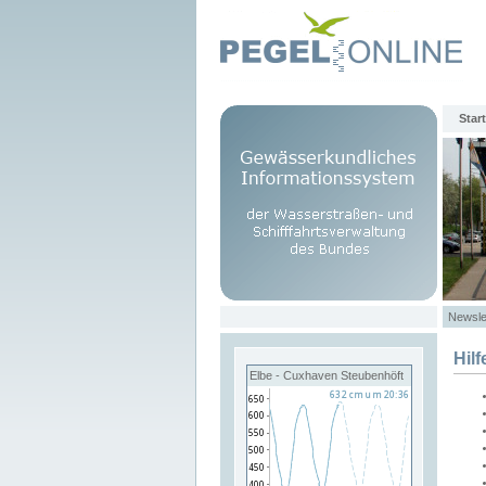
Start
Newsle
Hilf
Elbe - Cuxhaven Steubenhöft