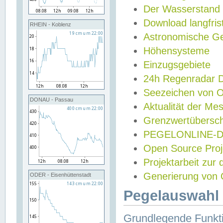
Der Wasserstand
Download langfris
RHEIN - Koblenz
Astronomische Gez
Höhensysteme
Einzugsgebiete
24h Regenradar
Seezeichen von 
DONAU - Passau
Aktualität der Me
Grenzwertübersch
PEGELONLINE-Di
Open Source Projek
Projektarbeit zur
Generierung von 
ODER - Eisenhüttenstadt
Pegelauswahl 
Grundlegende Funkti