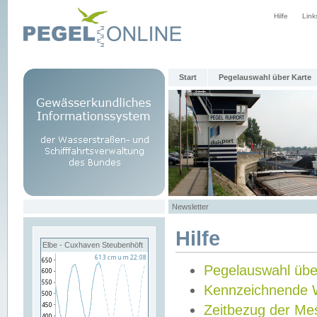
Hilfe
Link
Start
Pegelauswahl über Karte
Newsletter
Hilfe
Elbe - Cuxhaven Steubenhöft
Pegelauswahl übe
Kennzeichnende 
Zeitbezug der Me