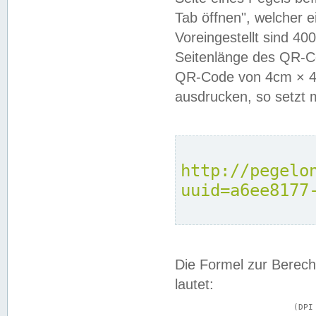
Tab öffnen", welcher 
Voreingestellt sind 4
Seitenlänge des QR-C
QR-Code von 4cm × 4c
ausdrucken, so setzt 
http://pegelo
uuid=a6ee8177
Die Formel zur Berech
lautet:
			(DPI × Druckkantenlänge in cm) ÷ 2,54 = Kantenlänge in Pixel
