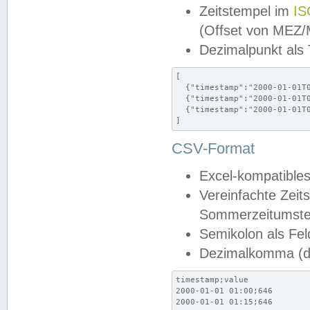
Zeitstempel im
IS
(Offset von MEZ
Dezimalpunkt als
[

  {"timestamp":"2000-01-01T0
  {"timestamp":"2000-01-01T0
  {"timestamp":"2000-01-01T0
]
CSV-Format
Excel-kompatibles
Vereinfachte Zeit
Sommerzeitumstel
Semikolon als Fel
Dezimalkomma (de
timestamp;value

2000-01-01 01:00;646

2000-01-01 01:15;646
