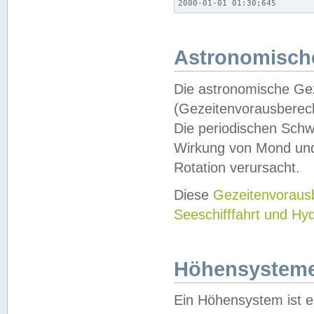
2000-01-01 01:30;645
Astronomische
Die astronomische Gez
(Gezeitenvorausberec
Die periodischen Schw
Wirkung von Mond und
Rotation verursacht.
Diese
Gezeitenvorau
Seeschifffahrt und Hy
Höhensystem
Ein Höhensystem ist e