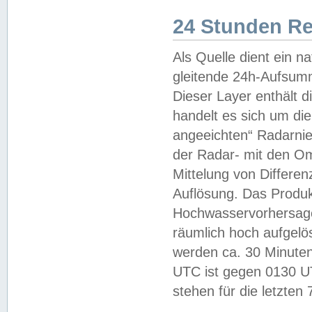
24 Stunden R
Als Quelle dient ein n
gleitende 24h-Aufsum
Dieser Layer enthält
handelt es sich um di
angeeichten“ Radarnie
der Radar- mit den O
Mittelung von Differe
Auflösung. Das Produk
Hochwasservorhersagez
räumlich hoch aufgelö
werden ca. 30 Minuten
UTC ist gegen 0130 UTC
stehen für die letzten