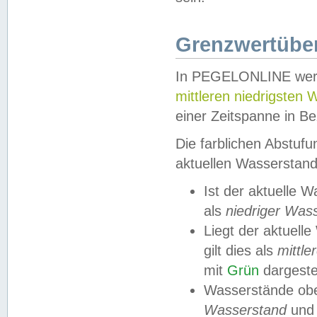
Grenzwertüber
In PEGELONLINE werde
mittleren niedrigsten
einer Zeitspanne in Be
Die farblichen Abstuf
aktuellen Wasserstand
Ist der aktuelle 
als
niedriger Was
Liegt der aktue
gilt dies als
mittle
mit
Grün
dargestel
Wasserstände obe
Wasserstand
und