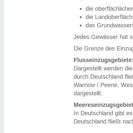
die oberflächlich
die Landoberfläc
das Grundwasser
Jedes Gewässer hat se
Die Grenze des Einzug
Flusseinzugsgebiete
Dargestellt werden die
durch Deutschland fli
Warnow / Peene, Weser
dargestellt.
Meereseinzugsgebiet
In Deutschland gibt 
Deutschland fließt n