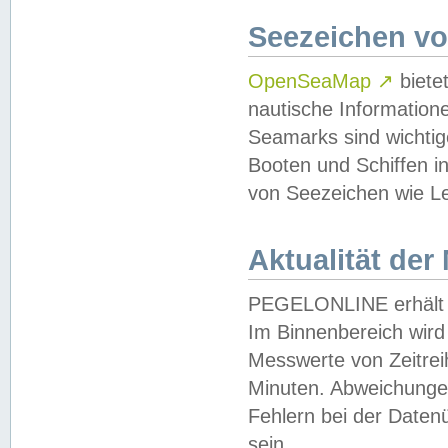
Seezeichen v
OpenSeaMap
↗
biete
nautische Information
Seamarks sind wichtig
Booten und Schiffen i
von Seezeichen wie Le
Aktualität der
PEGELONLINE erhält u
Im Binnenbereich wird 
Messwerte von Zeitreih
Minuten. Abweichungen
Fehlern bei der Daten
sein.