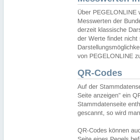
Über PEGELONLINE wer
Messwerten der Bundes
derzeit klassische Da
der Werte findet nicht 
Darstellungsmöglichkei
von PEGELONLINE zu 
QR-Codes
Auf der Stammdatensei
Seite anzeigen" ein Q
Stammdatenseite enthä
gescannt, so wird man
QR-Codes können auc
Seite eines Pegels be