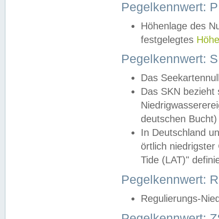
Pegelkennwert: 
Höhenlage des Nul
festgelegtes
Höhe
Pegelkennwert: 
Das Seekartennull
Das SKN bezieht s
Niedrigwassererei
deutschen Bucht) 
In Deutschland un
örtlich niedrigst
Tide (LAT)" definie
Pegelkennwert:
Regulierungs-Nie
Pegelkennwert: Z