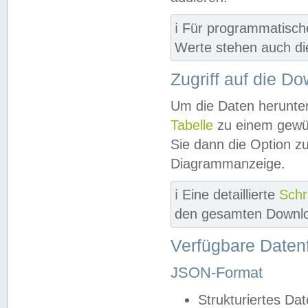
ℹ️ Für programmatisch
Werte stehen auch d
Zugriff auf die D
Um die Daten herunter
Tabelle
zu einem gewün
Sie dann die Option z
Diagrammanzeige.
ℹ️ Eine detaillierte
Schr
den gesamten Downlo
Verfügbare Daten
JSON-Format
Strukturiertes Da