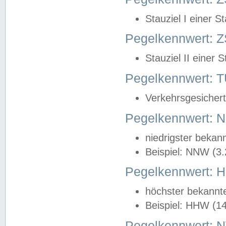
Stauziel I einer S
Pegelkennwert: Z
Stauziel II einer 
Pegelkennwert:
Verkehrsgesichert
Pegelkennwert:
niedrigster bekan
Beispiel: NNW (3
Pegelkennwert:
höchster bekannt
Beispiel: HHW (1
Pegelkennwert: 