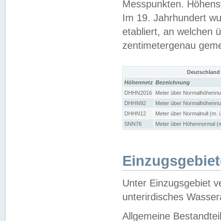
Messpunkten. Höhensy
Im 19. Jahrhundert wu
etabliert, an welchen 
zentimetergenau gem
Deutschland
Höhennetz
Bezeichnung
DHHN2016
Meter über Normalhöhennul
DHHN92
Meter über Normalhöhennul
DHHN12
Meter über Normalnull (m. 
SNN76
Meter über Höhennormal (m
Einzugsgebiet
Unter Einzugsgebiet v
unterirdisches Wasser
Allgemeine Bestandtei