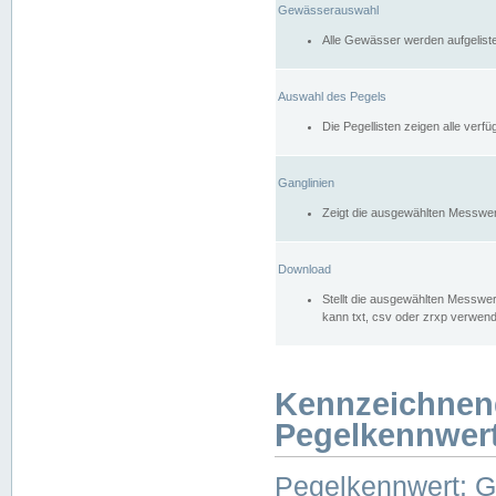
Gewässerauswahl
Alle Gewässer werden aufgelist
Auswahl des Pegels
Die Pegellisten zeigen alle ver
Ganglinien
Zeigt die ausgewählten Messwer
Download
Stellt die ausgewählten Messwer
kann txt, csv oder zrxp verwen
Kennzeichnen
Pegelkennwer
Pegelkennwert: 