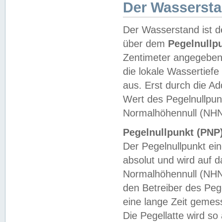
Der Wasserst
Der Wasserstand ist d
über dem
Pegelnullp
Zentimeter angegeben
die lokale Wassertie
aus. Erst durch die A
Wert des Pegelnullpun
Normalhöhennull (NHN
Pegelnullpunkt (PNP)
Der Pegelnullpunkt ei
absolut und wird auf
Normalhöhennull (NHN
den Betreiber des Pege
eine lange Zeit geme
Die Pegellatte wird s