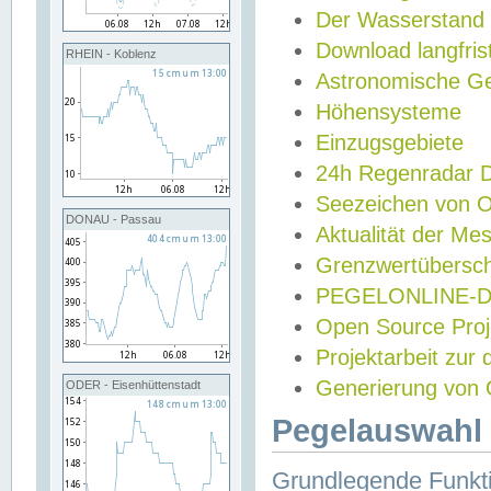
Der Wasserstand
Download langfris
RHEIN - Koblenz
Astronomische Gez
Höhensysteme
Einzugsgebiete
24h Regenradar
Seezeichen von 
DONAU - Passau
Aktualität der Me
Grenzwertübersch
PEGELONLINE-Di
Open Source Projek
Projektarbeit zur
Generierung von 
ODER - Eisenhüttenstadt
Pegelauswahl 
Grundlegende Funkti