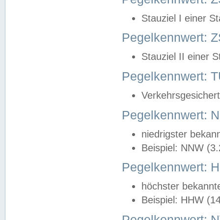
Stauziel I einer S
Pegelkennwert: Z
Stauziel II einer 
Pegelkennwert:
Verkehrsgesichert
Pegelkennwert:
niedrigster bekan
Beispiel: NNW (3
Pegelkennwert:
höchster bekannt
Beispiel: HHW (1
Pegelkennwert: 