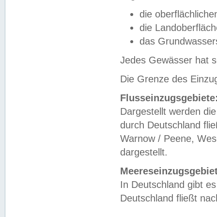
die oberflächlich
die Landoberfläc
das Grundwasser
Jedes Gewässer hat se
Die Grenze des Einzug
Flusseinzugsgebiete
Dargestellt werden die
durch Deutschland fli
Warnow / Peene, Weser
dargestellt.
Meereseinzugsgebiet
In Deutschland gibt 
Deutschland fließt n