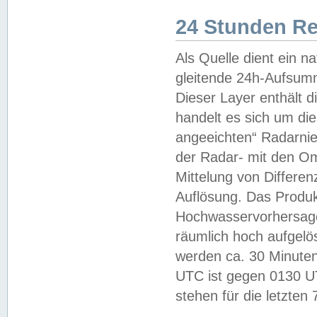
24 Stunden R
Als Quelle dient ein n
gleitende 24h-Aufsum
Dieser Layer enthält
handelt es sich um di
angeeichten“ Radarnie
der Radar- mit den O
Mittelung von Differe
Auflösung. Das Produk
Hochwasservorhersagez
räumlich hoch aufgelö
werden ca. 30 Minuten
UTC ist gegen 0130 UTC
stehen für die letzten