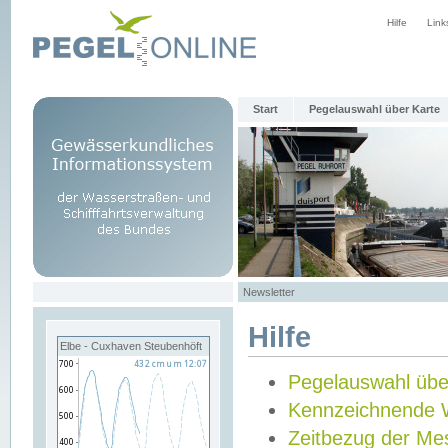
Hilfe
Link
Start
Pegelauswahl über Karte
Newsletter
Hilfe
Elbe - Cuxhaven Steubenhöft
Pegelauswahl übe
Kennzeichnende 
Zeitbezug der Me