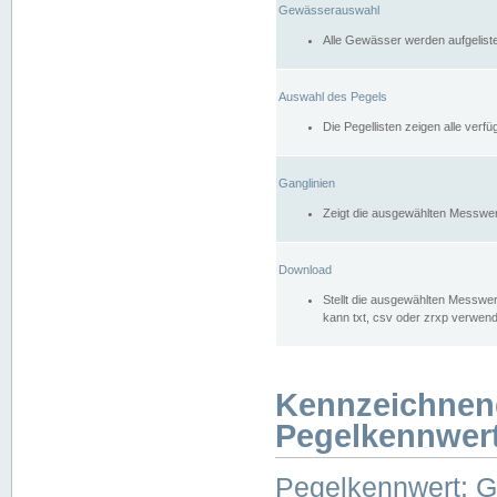
Gewässerauswahl
Alle Gewässer werden aufgelist
Auswahl des Pegels
Die Pegellisten zeigen alle ver
Ganglinien
Zeigt die ausgewählten Messwer
Download
Stellt die ausgewählten Messwer
kann txt, csv oder zrxp verwen
Kennzeichnen
Pegelkennwer
Pegelkennwert: 