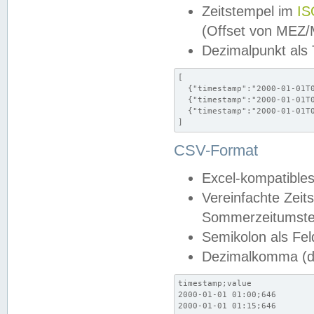
Zeitstempel im
IS
(Offset von MEZ
Dezimalpunkt als
[

  {"timestamp":"2000-01-01T0
  {"timestamp":"2000-01-01T0
  {"timestamp":"2000-01-01T0
]
CSV-Format
Excel-kompatibles
Vereinfachte Zeit
Sommerzeitumstel
Semikolon als Fel
Dezimalkomma (de
timestamp;value

2000-01-01 01:00;646

2000-01-01 01:15;646
