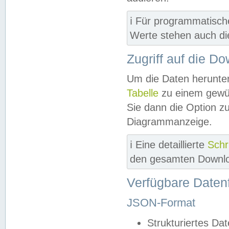
ℹ️ Für programmatisch
Werte stehen auch d
Zugriff auf die D
Um die Daten herunter
Tabelle
zu einem gewün
Sie dann die Option z
Diagrammanzeige.
ℹ️ Eine detaillierte
Schr
den gesamten Downlo
Verfügbare Daten
JSON-Format
Strukturiertes Da