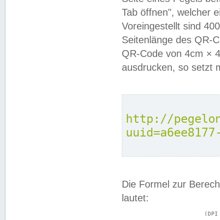
Tab öffnen", welcher 
Voreingestellt sind 4
Seitenlänge des QR-C
QR-Code von 4cm × 4c
ausdrucken, so setzt 
http://pegelo
uuid=a6ee8177
Die Formel zur Berech
lautet:
			(DPI × Druckkantenlänge in cm) ÷ 2,54 = Kantenlänge in Pixel
