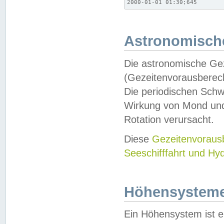
2000-01-01 01:30;645
Astronomische
Die astronomische Gez
(Gezeitenvorausberec
Die periodischen Schw
Wirkung von Mond und
Rotation verursacht.
Diese
Gezeitenvorau
Seeschifffahrt und Hy
Höhensystem
Ein Höhensystem ist e