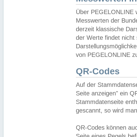
Über PEGELONLINE wer
Messwerten der Bundes
derzeit klassische Da
der Werte findet nicht 
Darstellungsmöglichkei
von PEGELONLINE zu 
QR-Codes
Auf der Stammdatensei
Seite anzeigen" ein Q
Stammdatenseite enthä
gescannt, so wird man
QR-Codes können auc
Seite eines Pegels be