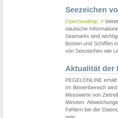
Seezeichen v
OpenSeaMap
↗
biete
nautische Information
Seamarks sind wichtig
Booten und Schiffen i
von Seezeichen wie Le
Aktualität der
PEGELONLINE erhält u
Im Binnenbereich wird 
Messwerte von Zeitreih
Minuten. Abweichungen
Fehlern bei der Daten
sein.