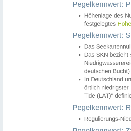
Pegelkennwert: 
Höhenlage des Nul
festgelegtes
Höhe
Pegelkennwert: 
Das Seekartennull
Das SKN bezieht s
Niedrigwassererei
deutschen Bucht) 
In Deutschland un
örtlich niedrigst
Tide (LAT)" definie
Pegelkennwert:
Regulierungs-Nie
Pegelkennwert: Z