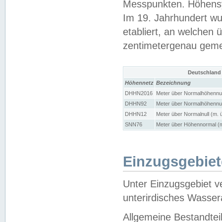
Messpunkten. Höhensy
Im 19. Jahrhundert wu
etabliert, an welchen 
zentimetergenau gem
Deutschland
Höhennetz
Bezeichnung
DHHN2016
Meter über Normalhöhennul
DHHN92
Meter über Normalhöhennul
DHHN12
Meter über Normalnull (m. 
SNN76
Meter über Höhennormal (m
Einzugsgebiet
Unter Einzugsgebiet v
unterirdisches Wasser
Allgemeine Bestandtei