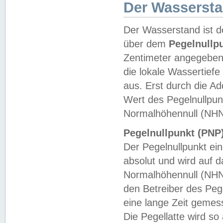
Der Wasserst
Der Wasserstand ist d
über dem
Pegelnullp
Zentimeter angegeben
die lokale Wassertie
aus. Erst durch die A
Wert des Pegelnullpun
Normalhöhennull (NHN
Pegelnullpunkt (PNP)
Der Pegelnullpunkt ei
absolut und wird auf
Normalhöhennull (NHN
den Betreiber des Pege
eine lange Zeit geme
Die Pegellatte wird s