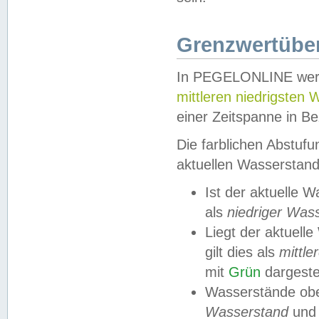
Grenzwertüber
In PEGELONLINE werde
mittleren niedrigsten
einer Zeitspanne in Be
Die farblichen Abstuf
aktuellen Wasserstand
Ist der aktuelle 
als
niedriger Was
Liegt der aktue
gilt dies als
mittle
mit
Grün
dargestel
Wasserstände obe
Wasserstand
und