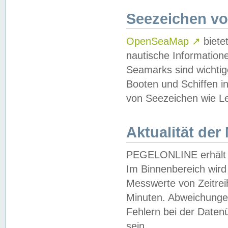
Seezeichen v
OpenSeaMap
↗
biete
nautische Information
Seamarks sind wichtig
Booten und Schiffen i
von Seezeichen wie Le
Aktualität der
PEGELONLINE erhält u
Im Binnenbereich wird 
Messwerte von Zeitreih
Minuten. Abweichungen
Fehlern bei der Daten
sein.