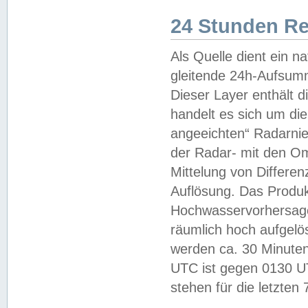
24 Stunden R
Als Quelle dient ein n
gleitende 24h-Aufsum
Dieser Layer enthält
handelt es sich um di
angeeichten“ Radarnie
der Radar- mit den O
Mittelung von Differe
Auflösung. Das Produk
Hochwasservorhersagez
räumlich hoch aufgelö
werden ca. 30 Minuten
UTC ist gegen 0130 UTC
stehen für die letzten