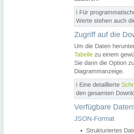
ℹ️ Für programmatisch
Werte stehen auch d
Zugriff auf die D
Um die Daten herunter
Tabelle
zu einem gewün
Sie dann die Option z
Diagrammanzeige.
ℹ️ Eine detaillierte
Schr
den gesamten Downlo
Verfügbare Daten
JSON-Format
Strukturiertes Da