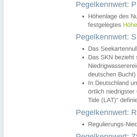
Pegelkennwert: 
Höhenlage des Nul
festgelegtes
Höhe
Pegelkennwert: 
Das Seekartennull
Das SKN bezieht s
Niedrigwassererei
deutschen Bucht) 
In Deutschland un
örtlich niedrigst
Tide (LAT)" definie
Pegelkennwert:
Regulierungs-Nie
Pegelkennwert: Z