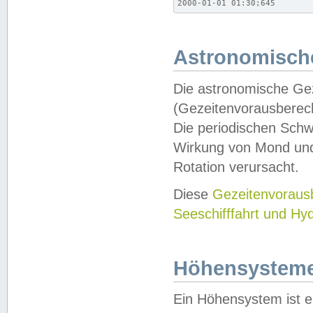
2000-01-01 01:30;645
Astronomische
Die astronomische Gez
(Gezeitenvorausberec
Die periodischen Schw
Wirkung von Mond und
Rotation verursacht.
Diese
Gezeitenvorau
Seeschifffahrt und Hy
Höhensystem
Ein Höhensystem ist e