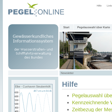
Hilfe
Link
Start
Pegelauswahl über Karte
Newsletter
Hilfe
Elbe - Cuxhaven Steubenhöft
Pegelauswahl übe
Kennzeichnende 
Zeitbezug der Me