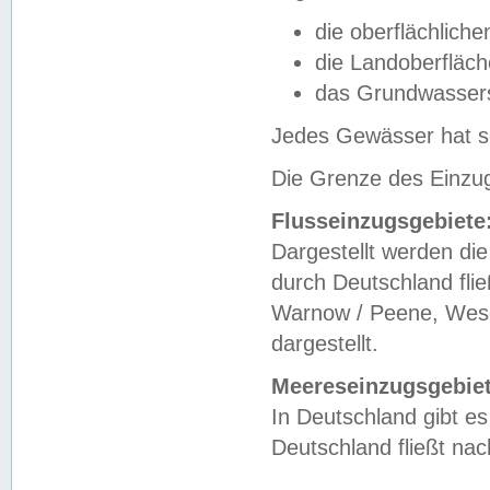
die oberflächlich
die Landoberfläc
das Grundwasser
Jedes Gewässer hat se
Die Grenze des Einzug
Flusseinzugsgebiete
Dargestellt werden die
durch Deutschland fli
Warnow / Peene, Weser
dargestellt.
Meereseinzugsgebiet
In Deutschland gibt 
Deutschland fließt n