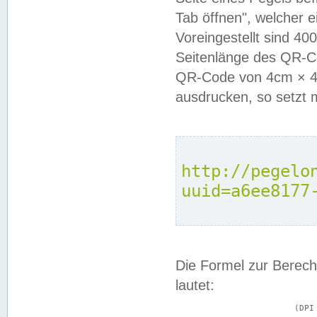
Tab öffnen", welcher 
Voreingestellt sind 4
Seitenlänge des QR-C
QR-Code von 4cm × 4c
ausdrucken, so setzt 
http://pegelo
uuid=a6ee8177
Die Formel zur Berech
lautet:
			(DPI × Druckkantenlänge in cm) ÷ 2,54 = Kantenlänge in Pixel
