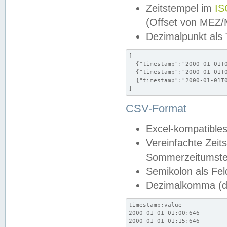
Zeitstempel im
IS
(Offset von MEZ
Dezimalpunkt als
[

  {"timestamp":"2000-01-01T0
  {"timestamp":"2000-01-01T0
  {"timestamp":"2000-01-01T0
]
CSV-Format
Excel-kompatibles
Vereinfachte Zeit
Sommerzeitumstel
Semikolon als Fel
Dezimalkomma (de
timestamp;value

2000-01-01 01:00;646

2000-01-01 01:15;646
