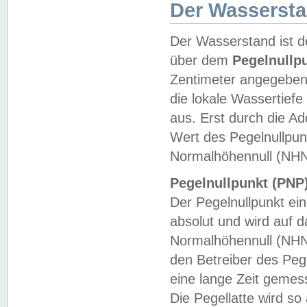
Der Wasserst
Der Wasserstand ist d
über dem
Pegelnullp
Zentimeter angegeben
die lokale Wassertie
aus. Erst durch die A
Wert des Pegelnullpun
Normalhöhennull (NHN
Pegelnullpunkt (PNP)
Der Pegelnullpunkt ei
absolut und wird auf
Normalhöhennull (NHN
den Betreiber des Pege
eine lange Zeit geme
Die Pegellatte wird s