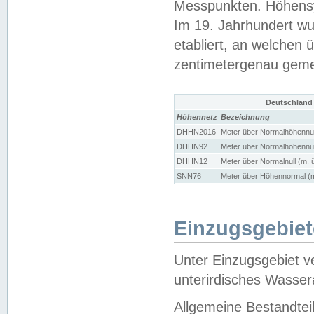
Messpunkten. Höhensy
Im 19. Jahrhundert wu
etabliert, an welchen 
zentimetergenau gem
Deutschland
Höhennetz
Bezeichnung
DHHN2016
Meter über Normalhöhennul
DHHN92
Meter über Normalhöhennul
DHHN12
Meter über Normalnull (m. 
SNN76
Meter über Höhennormal (m
Einzugsgebiet
Unter Einzugsgebiet v
unterirdisches Wasser
Allgemeine Bestandtei