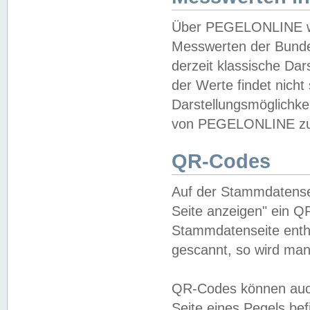
Über PEGELONLINE wer
Messwerten der Bundes
derzeit klassische Da
der Werte findet nicht 
Darstellungsmöglichkei
von PEGELONLINE zu 
QR-Codes
Auf der Stammdatensei
Seite anzeigen" ein Q
Stammdatenseite enthä
gescannt, so wird man
QR-Codes können auc
Seite eines Pegels be