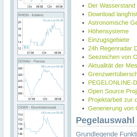
Der Wasserstand
Download langfris
RHEIN - Koblenz
Astronomische Gez
Höhensysteme
Einzugsgebiete
24h Regenradar
Seezeichen von 
DONAU - Passau
Aktualität der Me
Grenzwertübersch
PEGELONLINE-Di
Open Source Projek
Projektarbeit zur
Generierung von 
ODER - Eisenhüttenstadt
Pegelauswahl 
Grundlegende Funkti