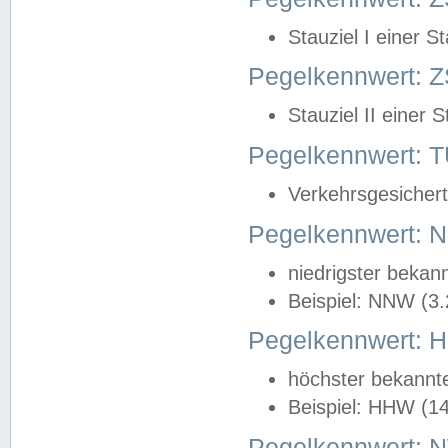
Stauziel I einer S
Pegelkennwert: Z
Stauziel II einer 
Pegelkennwert:
Verkehrsgesichert
Pegelkennwert:
niedrigster bekan
Beispiel: NNW (3
Pegelkennwert:
höchster bekannt
Beispiel: HHW (1
Pegelkennwert: 