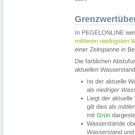
Grenzwertüber
In PEGELONLINE werde
mittleren niedrigsten
einer Zeitspanne in Be
Die farblichen Abstuf
aktuellen Wasserstand
Ist der aktuelle 
als
niedriger Was
Liegt der aktue
gilt dies als
mittle
mit
Grün
dargestel
Wasserstände obe
Wasserstand
und