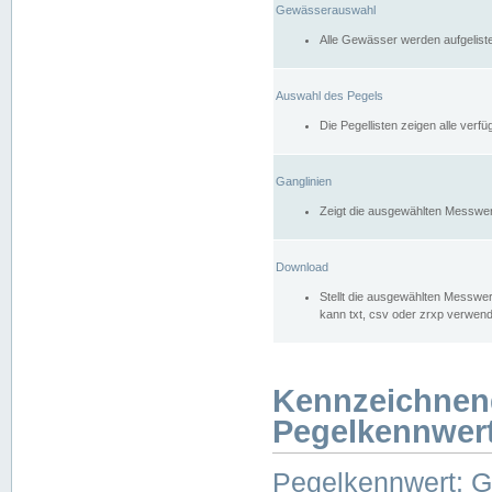
Gewässerauswahl
Alle Gewässer werden aufgelist
Auswahl des Pegels
Die Pegellisten zeigen alle ver
Ganglinien
Zeigt die ausgewählten Messwer
Download
Stellt die ausgewählten Messwer
kann txt, csv oder zrxp verwen
Kennzeichnen
Pegelkennwer
Pegelkennwert: 