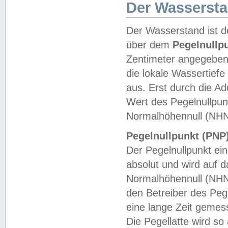
Der Wasserst
Der Wasserstand ist d
über dem
Pegelnullp
Zentimeter angegeben
die lokale Wassertie
aus. Erst durch die A
Wert des Pegelnullpun
Normalhöhennull (NHN
Pegelnullpunkt (PNP)
Der Pegelnullpunkt ei
absolut und wird auf
Normalhöhennull (NHN
den Betreiber des Pege
eine lange Zeit geme
Die Pegellatte wird s