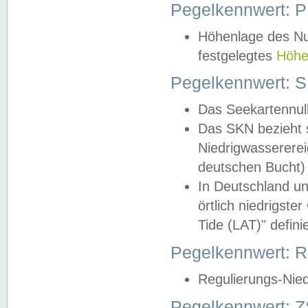
Pegelkennwert: 
Höhenlage des Nul
festgelegtes
Höhe
Pegelkennwert: 
Das Seekartennull
Das SKN bezieht s
Niedrigwassererei
deutschen Bucht) 
In Deutschland un
örtlich niedrigst
Tide (LAT)" definie
Pegelkennwert:
Regulierungs-Nie
Pegelkennwert: Z