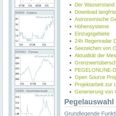
Der Wasserstand
Download langfris
RHEIN - Koblenz
Astronomische Gez
Höhensysteme
Einzugsgebiete
24h Regenradar
Seezeichen von 
DONAU - Passau
Aktualität der Me
Grenzwertübersch
PEGELONLINE-Di
Open Source Projek
Projektarbeit zur
Generierung von 
ODER - Eisenhüttenstadt
Pegelauswahl 
Grundlegende Funkti