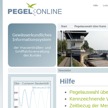
Hilfe
Link
Start
Pegelauswahl über Karte
Newsletter
Hilfe
Elbe - Cuxhaven Steubenhöft
Pegelauswahl übe
Kennzeichnende 
Zeitbezug der Me