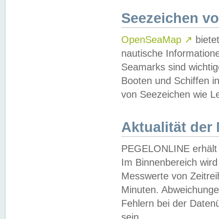
Seezeichen v
OpenSeaMap
↗
biete
nautische Information
Seamarks sind wichtig
Booten und Schiffen i
von Seezeichen wie Le
Aktualität der
PEGELONLINE erhält u
Im Binnenbereich wird 
Messwerte von Zeitreih
Minuten. Abweichungen
Fehlern bei der Daten
sein.