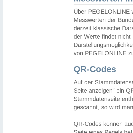
Über PEGELONLINE wer
Messwerten der Bundes
derzeit klassische Da
der Werte findet nicht 
Darstellungsmöglichkei
von PEGELONLINE zu 
QR-Codes
Auf der Stammdatensei
Seite anzeigen" ein Q
Stammdatenseite enthä
gescannt, so wird man
QR-Codes können auc
Seite eines Pegels be