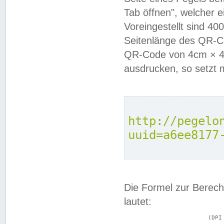
Tab öffnen", welcher 
Voreingestellt sind 4
Seitenlänge des QR-C
QR-Code von 4cm × 4c
ausdrucken, so setzt 
http://pegelo
uuid=a6ee8177
Die Formel zur Berech
lautet:
			(DPI × Druckkantenlänge in cm) ÷ 2,54 = Kantenlänge in Pixel
