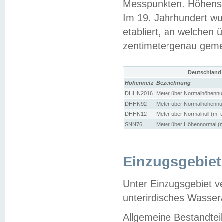
Messpunkten. Höhensy
Im 19. Jahrhundert wu
etabliert, an welchen 
zentimetergenau gem
Deutschland
Höhennetz
Bezeichnung
DHHN2016
Meter über Normalhöhennul
DHHN92
Meter über Normalhöhennul
DHHN12
Meter über Normalnull (m. 
SNN76
Meter über Höhennormal (m
Einzugsgebiet
Unter Einzugsgebiet v
unterirdisches Wasser
Allgemeine Bestandtei