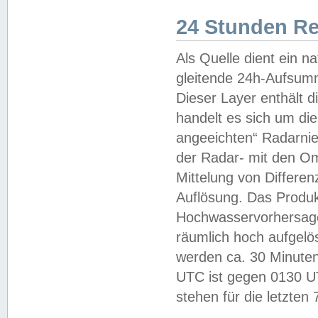
24 Stunden R
Als Quelle dient ein n
gleitende 24h-Aufsum
Dieser Layer enthält
handelt es sich um di
angeeichten“ Radarnie
der Radar- mit den O
Mittelung von Differe
Auflösung. Das Produk
Hochwasservorhersagez
räumlich hoch aufgelö
werden ca. 30 Minuten
UTC ist gegen 0130 UTC
stehen für die letzten