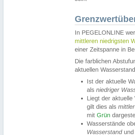
Grenzwertüber
In PEGELONLINE werde
mittleren niedrigsten
einer Zeitspanne in Be
Die farblichen Abstuf
aktuellen Wasserstand
Ist der aktuelle 
als
niedriger Was
Liegt der aktue
gilt dies als
mittle
mit
Grün
dargestel
Wasserstände obe
Wasserstand
und