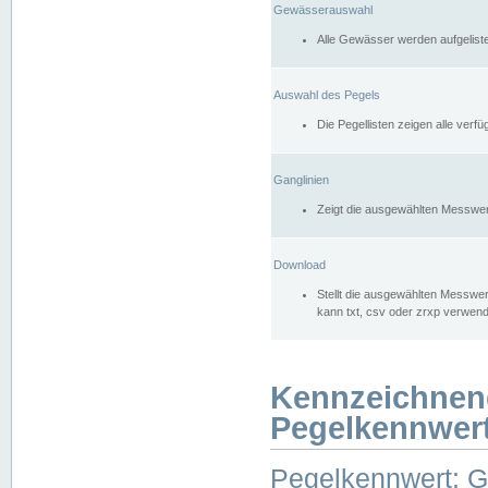
Gewässerauswahl
Alle Gewässer werden aufgelist
Auswahl des Pegels
Die Pegellisten zeigen alle ver
Ganglinien
Zeigt die ausgewählten Messwer
Download
Stellt die ausgewählten Messwer
kann txt, csv oder zrxp verwen
Kennzeichnen
Pegelkennwer
Pegelkennwert: 