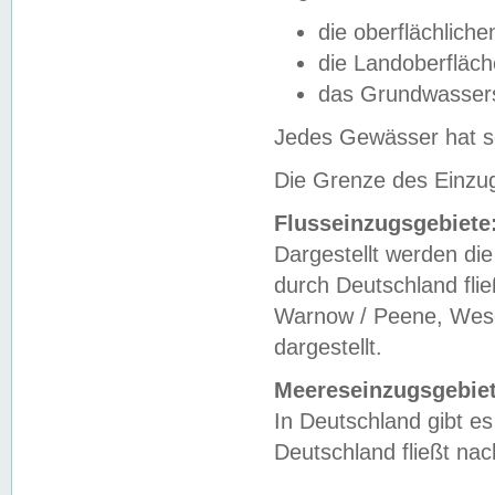
die oberflächlich
die Landoberfläc
das Grundwasser
Jedes Gewässer hat se
Die Grenze des Einzug
Flusseinzugsgebiete
Dargestellt werden die
durch Deutschland fli
Warnow / Peene, Weser
dargestellt.
Meereseinzugsgebiet
In Deutschland gibt 
Deutschland fließt n