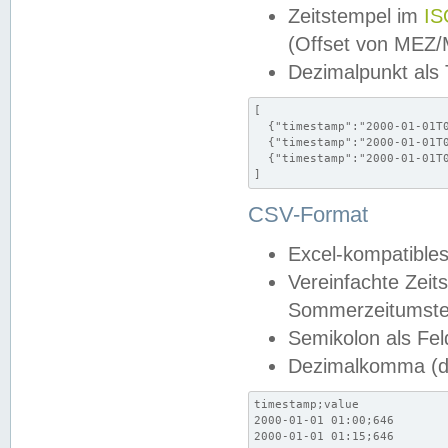
Zeitstempel im
IS
(Offset von MEZ
Dezimalpunkt als
[

  {"timestamp":"2000-01-01T0
  {"timestamp":"2000-01-01T0
  {"timestamp":"2000-01-01T0
]
CSV-Format
Excel-kompatibles
Vereinfachte Zeit
Sommerzeitumstel
Semikolon als Fel
Dezimalkomma (de
timestamp;value

2000-01-01 01:00;646

2000-01-01 01:15;646
