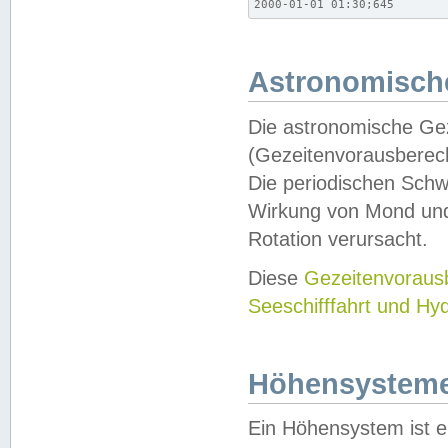
2000-01-01 01:30;645
Astronomische
Die astronomische Gez
(Gezeitenvorausberec
Die periodischen Schw
Wirkung von Mond und
Rotation verursacht.
Diese
Gezeitenvorau
Seeschifffahrt und Hy
Höhensystem
Ein Höhensystem ist e