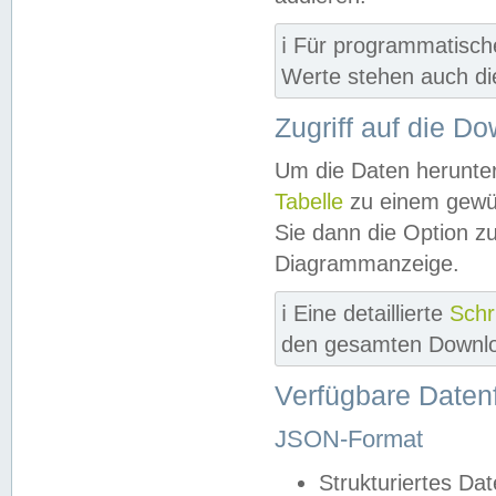
ℹ️ Für programmatisch
Werte stehen auch d
Zugriff auf die D
Um die Daten herunter
Tabelle
zu einem gewün
Sie dann die Option z
Diagrammanzeige.
ℹ️ Eine detaillierte
Schr
den gesamten Downlo
Verfügbare Daten
JSON-Format
Strukturiertes Da