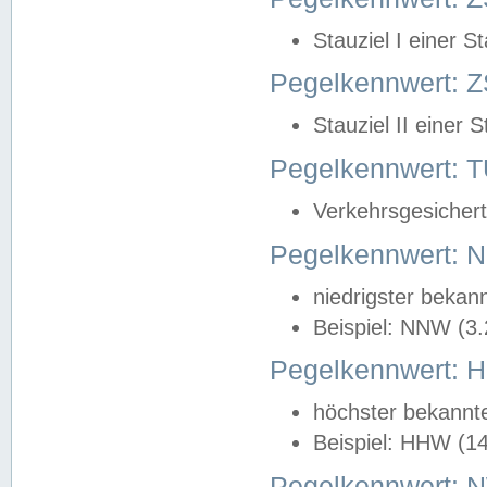
Stauziel I einer S
Pegelkennwert: Z
Stauziel II einer 
Pegelkennwert:
Verkehrsgesichert
Pegelkennwert:
niedrigster bekan
Beispiel: NNW (3
Pegelkennwert:
höchster bekannt
Beispiel: HHW (1
Pegelkennwert: 