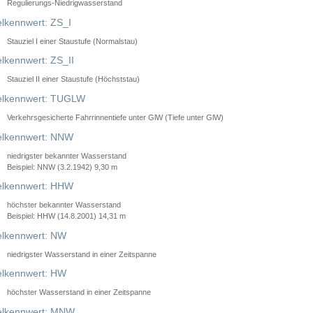
Regulierungs-Niedrigwasserstand
lkennwert: ZS_I
Stauziel I einer Staustufe (Normalstau)
lkennwert: ZS_II
Stauziel II einer Staustufe (Höchststau)
elkennwert: TUGLW
Verkehrsgesicherte Fahrrinnentiefe unter GlW (Tiefe unter GlW)
lkennwert: NNW
niedrigster bekannter Wasserstand
Beispiel: NNW (3.2.1942) 9,30 m
lkennwert: HHW
höchster bekannter Wasserstand
Beispiel: HHW (14.8.2001) 14,31 m
lkennwert: NW
niedrigster Wasserstand in einer Zeitspanne
lkennwert: HW
höchster Wasserstand in einer Zeitspanne
elkennwert: MNW