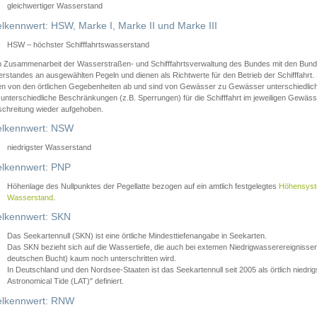
gleichwertiger Wasserstand
lkennwert: HSW, Marke I, Marke II und Marke III
HSW – höchster Schifffahrtswasserstand
in Zusammenarbeit der Wasserstraßen- und Schifffahrtsverwaltung des Bundes mit den Bund
standes an ausgewählten Pegeln und dienen als Richtwerte für den Betrieb der Schifffahrt. 
n von den örtlichen Gegebenheiten ab und sind von Gewässer zu Gewässer unterschiedlich
 unterschiedliche Beschränkungen (z.B. Sperrungen) für die Schifffahrt im jeweiligen Gewäss
schreitung wieder aufgehoben.
lkennwert: NSW
niedrigster Wasserstand
lkennwert: PNP
Höhenlage des Nullpunktes der Pegellatte bezogen auf ein amtlich festgelegtes
Höhensys
Wasserstand
.
lkennwert: SKN
Das Seekartennull (SKN) ist eine örtliche Mindesttiefenangabe in Seekarten.
Das SKN bezieht sich auf die Wassertiefe, die auch bei extemen Niedrigwasserereignissen
deutschen Bucht) kaum noch unterschritten wird.
In Deutschland und den Nordsee-Staaten ist das Seekartennull seit 2005 als örtlich nie
Astronomical Tide (LAT)" definiert.
lkennwert: RNW