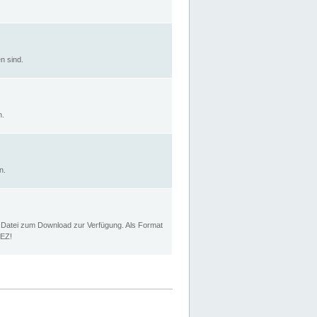
n sind.
n.
n.
p Datei zum Download zur Verfügung. Als Format
MEZ!