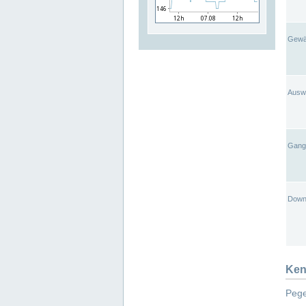
Gewä
Ausw
Gangl
Down
Ken
Pege