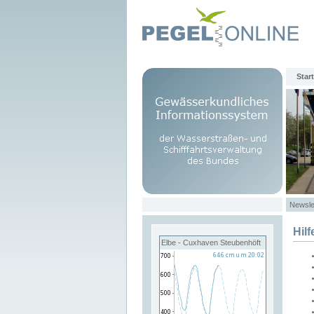
Start
Newsle
Hilf
Elbe - Cuxhaven Steubenhöft