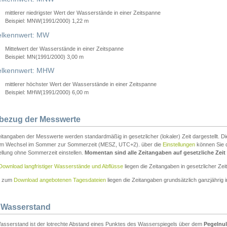
mittlerer niedrigster Wert der Wasserstände in einer Zeitspanne
Beispiel: MNW(1991/2000) 1,22 m
lkennwert: MW
Mittelwert der Wasserstände in einer Zeitspanne
Beispiel: MN(1991/2000) 3,00 m
elkennwert: MHW
mittlerer höchster Wert der Wasserstände in einer Zeitspanne
Beispiel: MHW(1991/2000) 6,00 m
tbezug der Messwerte
itangaben der Messwerte werden standardmäßig in gesetzlicher (lokaler) Zeit dargestellt. D
em Wechsel im Sommer zur Sommerzeit (MESZ, UTC+2). über die
Einstellungen
können Sie d
ellung ohne Sommerzeit einstellen.
Momentan sind alle Zeitangaben auf gesetzliche Zeit e
Download langfristiger Wasserstände und Abflüsse
liegen die Zeitangaben in gesetzlicher Zeit
n zum
Download angebotenen Tagesdateien
liegen die Zeitangaben grundsätzlich ganzjährig in
 Wasserstand
asserstand ist der lotrechte Abstand eines Punktes des Wasserspiegels über dem
Pegelnul