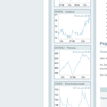
RHEIN - Koblenz
Peg
DONAU - Passau
Grund
über 
Ist Ja
ersche
Die Ze
ODER - Eisenhüttenstadt
Para