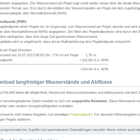
ntimeter angegeben. Der Wasserstand am Pegel sagt somit weder etwas über die lokale Wa
enden Terrain aus. Erst durch die Addition des Wasserstandes am Pegel mit dem zugehörig
asserspiegels über Normalhöhennull (NHN).
nullpunkt (PNP):
egelnullpunkt eines Pegels ist, im Gegensatz zum Wasserstand am Pegel, absolut und wir
ter über Normalhöhennull (NHN) angegeben. Der Wert des Pegelnullpunktes wird durch den Bet
 dem niedrigsten, über eine lange Zeit gemessenen Wasserstand.
gellatte wird so angebracht, dass deren Nullmarkierung dem Pegelnullpunkt entspricht.
iel am Pegel Dresden:
rstand am 16.07.2013 08:00 Uhr: 176 cm am Pegel
1,76
m
ullpunkt
+
102,68
m ü. NHN
=
104,44
m ü. NHN
nload langfristiger Wasserstände und Abflüsse
ONLINE bietet die Möglichkeit, historische Wasserstandsdaten und Abflusswerte seit dem 1
en heruntergeladenen Daten handelt es sich um
ungeprüfte Rohdaten
. Diese Messwerte wur
ehler oder andere Unregelmäßigkeiten enthalten.
esswerte sind relative Angaben zum jeweiligen
Pegelnullpunkt
. Für absolute Höhenangaben 
igen Pegels addieren.
ür programmatische Zugriffe und automatisierte Datenabfragen aktueller Werte stehen auch d