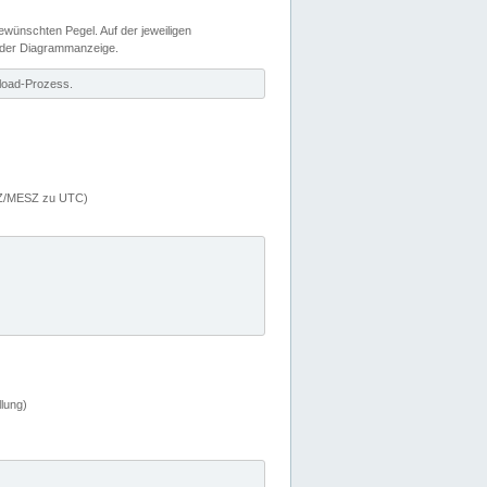
wünschten Pegel. Auf der jeweiligen
 der Diagrammanzeige.
load-Prozess.
MEZ/MESZ zu UTC)
lung)