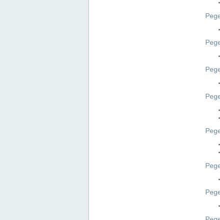
Pege
Pege
Peg
Pege
Pege
Pege
Pege
Peg