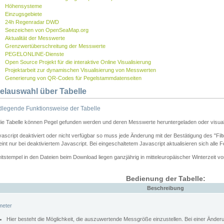
Höhensysteme
Einzugsgebiete
24h Regenradar DWD
Seezeichen von OpenSeaMap.org
Aktualität der Messwerte
Grenzwertüberschreitung der Messwerte
PEGELONLINE-Dienste
Open Source Projekt für die interaktive Online Visualisierung
Projektarbeit zur dynamischen Visualisierung von Messwerten
Generierung von QR-Codes für Pegelstammdatenseiten
elauswahl über Tabelle
legende Funktionsweise der Tabelle
die Tabelle können Pegel gefunden werden und deren Messwerte heruntergeladen oder visuali
vascript deaktiviert oder nicht verfügbar so muss jede Änderung mit der Bestätigung des "Filt
int nur bei deaktiviertem Javascript. Bei eingeschaltetem Javascript aktualisieren sich alle 
itstempel in den Dateien beim Download liegen ganzjährig in mitteleuropäischer Winterzeit vo
Bedienung der Tabelle:
Beschreibung
meter
Hier besteht die Möglichkeit, die auszuwertende Messgröße einzustellen. Bei einer Ände