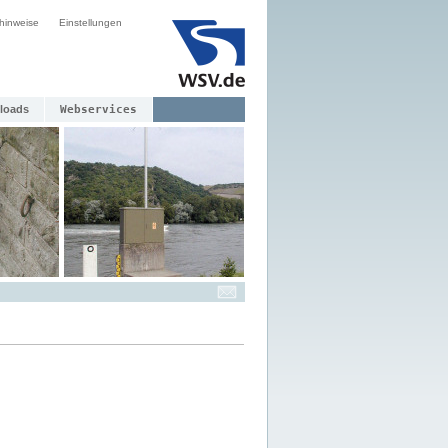
hinweise
Einstellungen
loads
Webservices