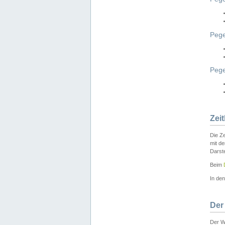
Pege
Peg
Zei
Die Ze
mit d
Darst
Beim
In de
Der
Der W