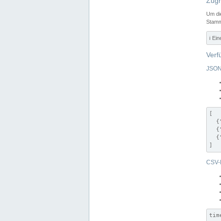
Zugr
Um di
Stamm
ℹ️ Ei
Verf
JSON
[

  {
  {
  {
]
CSV-
tim