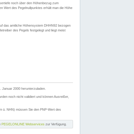
ssertiefe noch über den Höhenbezug zum
en Wert des Pegelnullpunktes erhält man die Höhe
d auf das amtliche Höhensystem DHHN92 bezogen
reiber des Pegels festgelegt und liegt meist
. Januar 2000 herunterzuladen.
den noch nicht validiert und können Ausreißer,
(m ü. NHN) müssen Sie den PNP-Wert des
ie
PEGELONLINE Webservices
zur Verfügung.