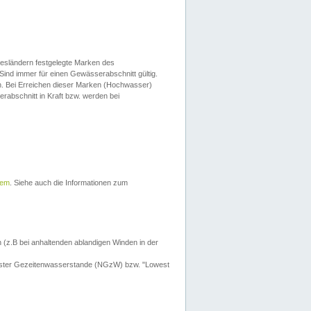
esländern festgelegte Marken des
Sind immer für einen Gewässerabschnitt gültig.
. Bei Erreichen dieser Marken (Hochwasser)
erabschnitt in Kraft bzw. werden bei
tem
. Siehe auch die Informationen zum
 (z.B bei anhaltenden ablandigen Winden in der
drigster Gezeitenwasserstande (NGzW) bzw. "Lowest