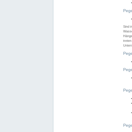
Pege
Sind 
Wasser
Hänge
treten
Unter
Pege
Pege
Pege
Pege