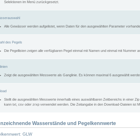
Selektionen im Menü zurückgesetzt.
sserauswahl
Alle Gewässer werden aufgelistet, wenn Daten für den ausgewählten Parameter vorhande
ahl des Pegels
Die Pegellisten zeigen alle verfügbaren Pegel einmal mit Namen und einmal mit Nummer a
inien
Zeigt die ausgewählten Messwerte als Ganglinie. Es können maximal 6 ausgewählt werde
load
Stellt die ausgewählten Messwerte innerhalb eines auswählbaren Zeitbereichs in einer Zi
kann txt, csv oder zrxp verwendet werden. Die Zeitangabe in den Download-Dateien ist 
nzeichnende Wasserstände und Pegelkennwerte
lkennwert: GLW