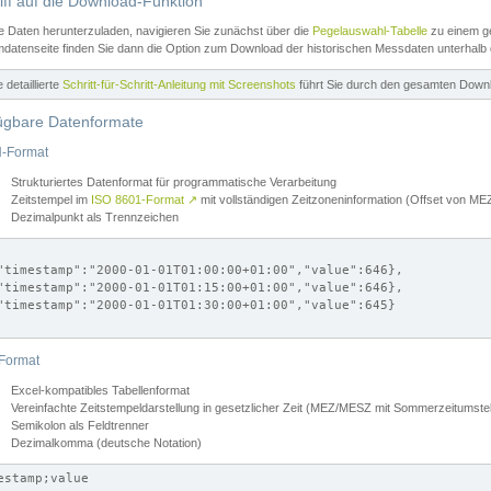
iff auf die Download-Funktion
e Daten herunterzuladen, navigieren Sie zunächst über die
Pegelauswahl-Tabelle
zu einem ge
datenseite finden Sie dann die Option zum Download der historischen Messdaten unterhalb
ne detaillierte
Schritt-für-Schritt-Anleitung mit Screenshots
führt Sie durch den gesamten Down
ügbare Datenformate
-Format
Strukturiertes Datenformat für programmatische Verarbeitung
Zeitstempel im
ISO 8601-Format
↗
mit vollständigen Zeitzoneninformation (Offset von 
Dezimalpunkt als Trennzeichen
"timestamp":"2000-01-01T01:00:00+01:00","value":646},

"timestamp":"2000-01-01T01:15:00+01:00","value":646},

"timestamp":"2000-01-01T01:30:00+01:00","value":645}

Format
Excel-kompatibles Tabellenformat
Vereinfachte Zeitstempeldarstellung in gesetzlicher Zeit (MEZ/MESZ mit Sommerzeitumstel
Semikolon als Feldtrenner
Dezimalkomma (deutsche Notation)
estamp;value
