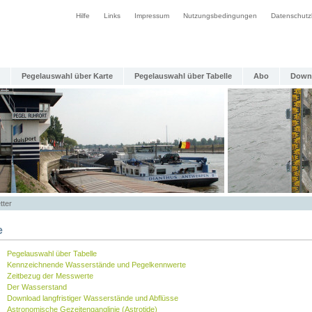
Hilfe
Links
Impressum
Nutzungsbedingungen
Datenschutz
Pegelauswahl über Karte
Pegelauswahl über Tabelle
Abo
Down
tter
e
Pegelauswahl über Tabelle
Kennzeichnende Wasserstände und Pegelkennwerte
Zeitbezug der Messwerte
Der Wasserstand
Download langfristiger Wasserstände und Abflüsse
Astronomische Gezeitenganglinie (Astrotide)