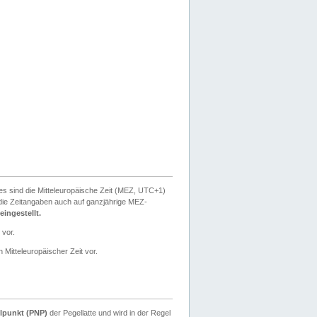
ies sind die Mitteleuropäische Zeit (MEZ, UTC+1)
ie Zeitangaben auch auf ganzjährige MEZ-
ingestellt.
 vor.
 Mitteleuropäischer Zeit vor.
lpunkt (PNP)
der Pegellatte und wird in der Regel