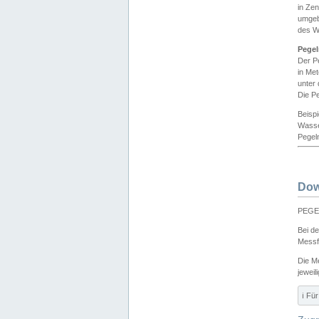
in Ze
umgeb
des W
Pegel
Der P
in Me
unter
Die Pe
Beisp
Wasse
Pegeln
Dow
PEGEL
Bei d
Messf
Die M
jeweil
ℹ️ F