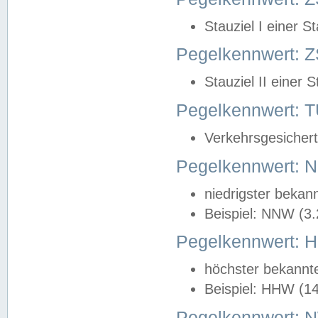
Stauziel I einer S
Pegelkennwert: Z
Stauziel II einer 
Pegelkennwert:
Verkehrsgesichert
Pegelkennwert:
niedrigster bekan
Beispiel: NNW (3
Pegelkennwert:
höchster bekannt
Beispiel: HHW (1
Pegelkennwert: 