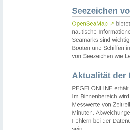
Seezeichen v
OpenSeaMap
↗
biete
nautische Information
Seamarks sind wichtig
Booten und Schiffen i
von Seezeichen wie Le
Aktualität der
PEGELONLINE erhält u
Im Binnenbereich wird 
Messwerte von Zeitreih
Minuten. Abweichungen
Fehlern bei der Daten
sein.