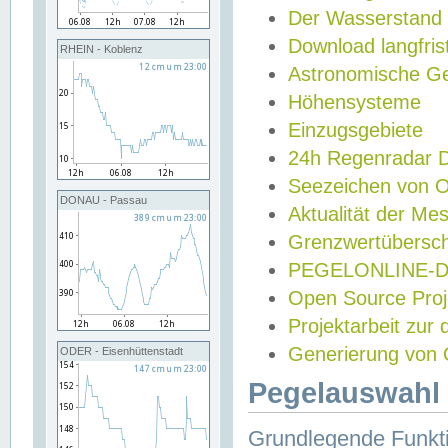
Der Wasserstand
Download langfris
RHEIN - Koblenz
Astronomische Gez
Höhensysteme
Einzugsgebiete
24h Regenradar
Seezeichen von 
DONAU - Passau
Aktualität der Me
Grenzwertübersch
PEGELONLINE-Di
Open Source Projek
Projektarbeit zur
Generierung von 
ODER - Eisenhüttenstadt
Pegelauswahl 
Grundlegende Funkti