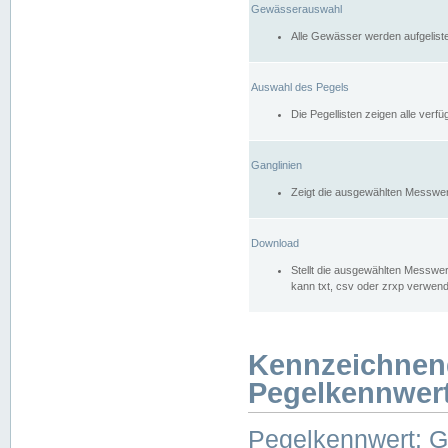
Gewässerauswahl
Alle Gewässer werden aufgelist
Auswahl des Pegels
Die Pegellisten zeigen alle ver
Ganglinien
Zeigt die ausgewählten Messwer
Download
Stellt die ausgewählten Messwer
kann txt, csv oder zrxp verwen
Kennzeichnen
Pegelkennwer
Pegelkennwert: 