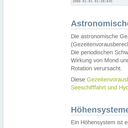
2000-01-01 01:30;645
Astronomische
Die astronomische Gez
(Gezeitenvorausberec
Die periodischen Schw
Wirkung von Mond und
Rotation verursacht.
Diese
Gezeitenvorau
Seeschifffahrt und Hy
Höhensystem
Ein Höhensystem ist e