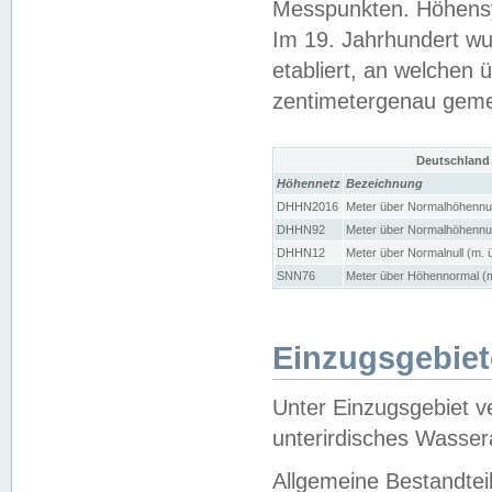
Messpunkten. Höhensy
Im 19. Jahrhundert wu
etabliert, an welchen 
zentimetergenau gem
Deutschland
Höhennetz
Bezeichnung
DHHN2016
Meter über Normalhöhennul
DHHN92
Meter über Normalhöhennul
DHHN12
Meter über Normalnull (m. 
SNN76
Meter über Höhennormal (m
Einzugsgebiet
Unter Einzugsgebiet v
unterirdisches Wasser
Allgemeine Bestandtei