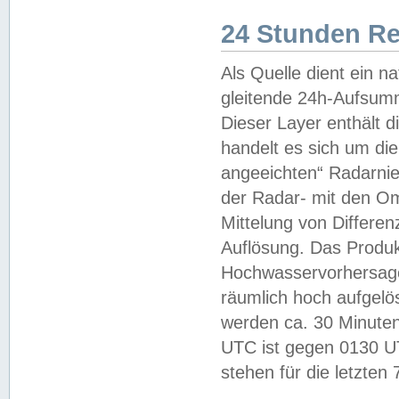
24 Stunden R
Als Quelle dient ein n
gleitende 24h-Aufsum
Dieser Layer enthält
handelt es sich um di
angeeichten“ Radarnie
der Radar- mit den O
Mittelung von Differe
Auflösung. Das Produk
Hochwasservorhersagez
räumlich hoch aufgelö
werden ca. 30 Minuten
UTC ist gegen 0130 UTC
stehen für die letzten