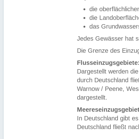
die oberflächlich
die Landoberfläc
das Grundwasser
Jedes Gewässer hat se
Die Grenze des Einzug
Flusseinzugsgebiete
Dargestellt werden die
durch Deutschland fli
Warnow / Peene, Weser
dargestellt.
Meereseinzugsgebiet
In Deutschland gibt 
Deutschland fließt n