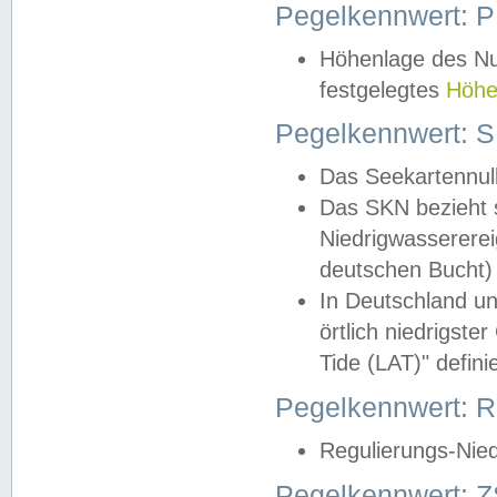
Pegelkennwert: 
Höhenlage des Nul
festgelegtes
Höhe
Pegelkennwert: 
Das Seekartennull
Das SKN bezieht s
Niedrigwassererei
deutschen Bucht) 
In Deutschland un
örtlich niedrigst
Tide (LAT)" definie
Pegelkennwert:
Regulierungs-Nie
Pegelkennwert: Z