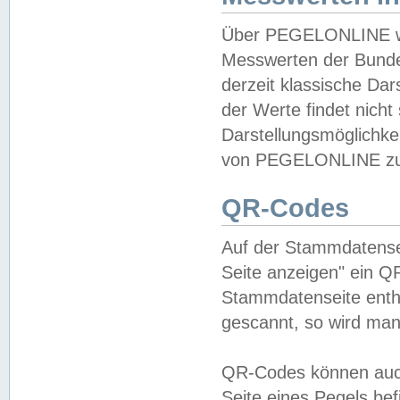
Über PEGELONLINE wer
Messwerten der Bundes
derzeit klassische Da
der Werte findet nicht 
Darstellungsmöglichkei
von PEGELONLINE zu 
QR-Codes
Auf der Stammdatensei
Seite anzeigen" ein Q
Stammdatenseite enthä
gescannt, so wird man
QR-Codes können auc
Seite eines Pegels be