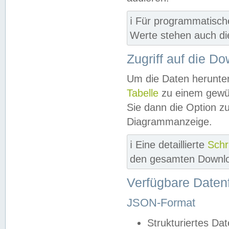
ℹ️ Für programmatisch
Werte stehen auch d
Zugriff auf die D
Um die Daten herunter
Tabelle
zu einem gewün
Sie dann die Option z
Diagrammanzeige.
ℹ️ Eine detaillierte
Schr
den gesamten Downlo
Verfügbare Daten
JSON-Format
Strukturiertes Da