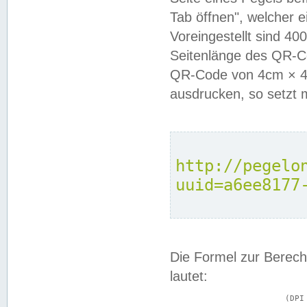
Tab öffnen", welcher 
Voreingestellt sind 4
Seitenlänge des QR-C
QR-Code von 4cm × 4c
ausdrucken, so setzt 
http://pegelo
uuid=a6ee8177
Die Formel zur Berech
lautet:
			(DPI × Druckkantenlänge in cm) ÷ 2,54 = Kantenlänge in Pixel
