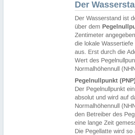
Der Wasserst
Der Wasserstand ist d
über dem
Pegelnullp
Zentimeter angegeben
die lokale Wassertie
aus. Erst durch die A
Wert des Pegelnullpun
Normalhöhennull (NHN
Pegelnullpunkt (PNP)
Der Pegelnullpunkt ei
absolut und wird auf
Normalhöhennull (NHN
den Betreiber des Pege
eine lange Zeit geme
Die Pegellatte wird s