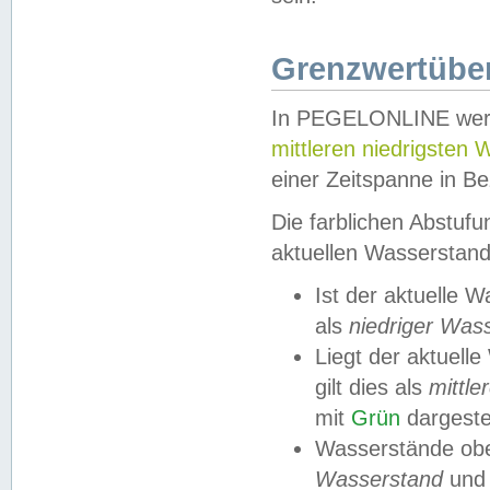
Grenzwertüber
In PEGELONLINE werde
mittleren niedrigsten
einer Zeitspanne in Be
Die farblichen Abstuf
aktuellen Wasserstand
Ist der aktuelle 
als
niedriger Was
Liegt der aktue
gilt dies als
mittle
mit
Grün
dargestel
Wasserstände obe
Wasserstand
und