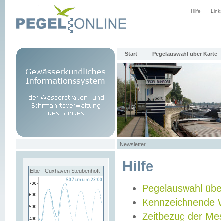
Hilfe
Link
Start
Pegelauswahl über Karte
Newsletter
Hilfe
Elbe - Cuxhaven Steubenhöft
Pegelauswahl übe
Kennzeichnende 
Zeitbezug der Me