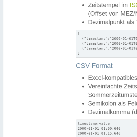
Zeitstempel im
IS
(Offset von MEZ
Dezimalpunkt als
[

  {"timestamp":"2000-01-01T0
  {"timestamp":"2000-01-01T0
  {"timestamp":"2000-01-01T0
]
CSV-Format
Excel-kompatibles
Vereinfachte Zeit
Sommerzeitumstel
Semikolon als Fel
Dezimalkomma (de
timestamp;value

2000-01-01 01:00;646

2000-01-01 01:15;646
