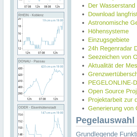
Der Wasserstand
Download langfris
RHEIN - Koblenz
Astronomische Gez
Höhensysteme
Einzugsgebiete
24h Regenradar
Seezeichen von 
DONAU - Passau
Aktualität der Me
Grenzwertübersch
PEGELONLINE-Di
Open Source Projek
Projektarbeit zur
Generierung von 
ODER - Eisenhüttenstadt
Pegelauswahl 
Grundlegende Funkti