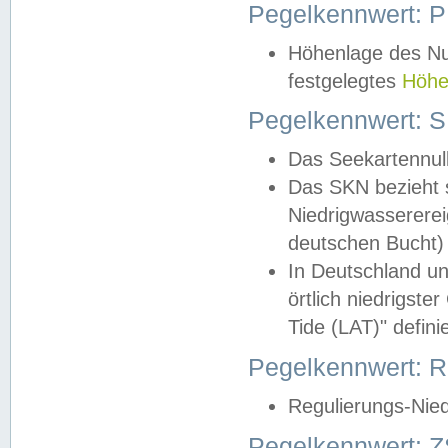
Pegelkennwert: 
Höhenlage des Nul
festgelegtes
Höhe
Pegelkennwert: 
Das Seekartennull
Das SKN bezieht s
Niedrigwassererei
deutschen Bucht) 
In Deutschland un
örtlich niedrigst
Tide (LAT)" definie
Pegelkennwert:
Regulierungs-Nie
Pegelkennwert: Z