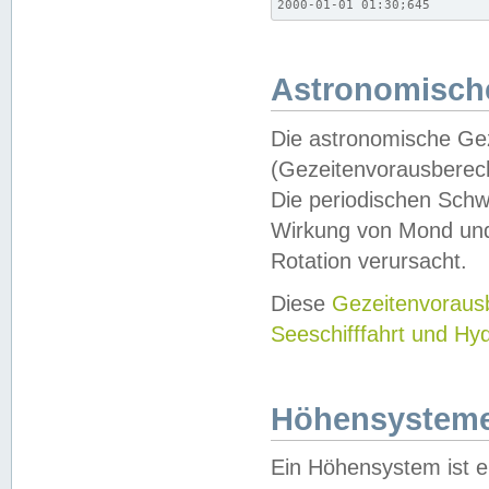
2000-01-01 01:30;645
Astronomische
Die astronomische Gez
(Gezeitenvorausberec
Die periodischen Schw
Wirkung von Mond und
Rotation verursacht.
Diese
Gezeitenvorau
Seeschifffahrt und Hy
Höhensystem
Ein Höhensystem ist e