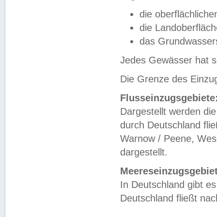
die oberflächlich
die Landoberfläc
das Grundwasser
Jedes Gewässer hat se
Die Grenze des Einzug
Flusseinzugsgebiete
Dargestellt werden die
durch Deutschland fli
Warnow / Peene, Weser
dargestellt.
Meereseinzugsgebiet
In Deutschland gibt 
Deutschland fließt n