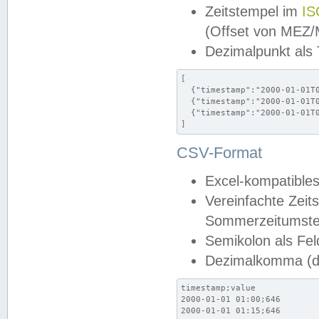
Zeitstempel im
IS
(Offset von MEZ
Dezimalpunkt als
[

  {"timestamp":"2000-01-01T0
  {"timestamp":"2000-01-01T0
  {"timestamp":"2000-01-01T0
]
CSV-Format
Excel-kompatibles
Vereinfachte Zeit
Sommerzeitumstel
Semikolon als Fel
Dezimalkomma (de
timestamp;value

2000-01-01 01:00;646

2000-01-01 01:15;646
