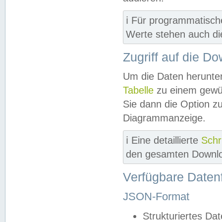
ℹ️ Für programmatisch
Werte stehen auch d
Zugriff auf die D
Um die Daten herunter
Tabelle
zu einem gewün
Sie dann die Option z
Diagrammanzeige.
ℹ️ Eine detaillierte
Schr
den gesamten Downlo
Verfügbare Daten
JSON-Format
Strukturiertes Da