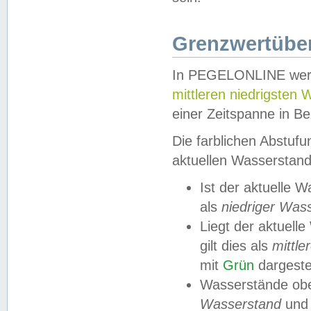
Grenzwertüber
In PEGELONLINE werde
mittleren niedrigsten
einer Zeitspanne in Be
Die farblichen Abstuf
aktuellen Wasserstand
Ist der aktuelle 
als
niedriger Was
Liegt der aktue
gilt dies als
mittle
mit
Grün
dargestel
Wasserstände obe
Wasserstand
und