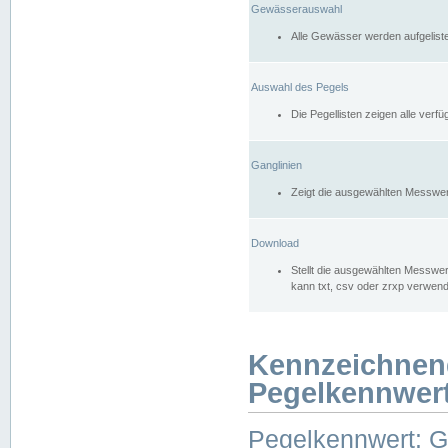
Gewässerauswahl
Alle Gewässer werden aufgelist
Auswahl des Pegels
Die Pegellisten zeigen alle ver
Ganglinien
Zeigt die ausgewählten Messwer
Download
Stellt die ausgewählten Messwer
kann txt, csv oder zrxp verwen
Kennzeichnen
Pegelkennwer
Pegelkennwert: 