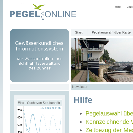
Hilfe
Link
Start
Pegelauswahl über Karte
Newsletter
Hilfe
Elbe - Cuxhaven Steubenhöft
Pegelauswahl übe
Kennzeichnende 
Zeitbezug der Me