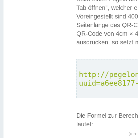
Tab öffnen", welcher 
Voreingestellt sind 4
Seitenlänge des QR-C
QR-Code von 4cm × 4c
ausdrucken, so setzt 
http://pegelo
uuid=a6ee8177
Die Formel zur Berech
lautet:
			(DPI × Druckkantenlänge in cm) ÷ 2,54 = Kantenlänge in Pixel
