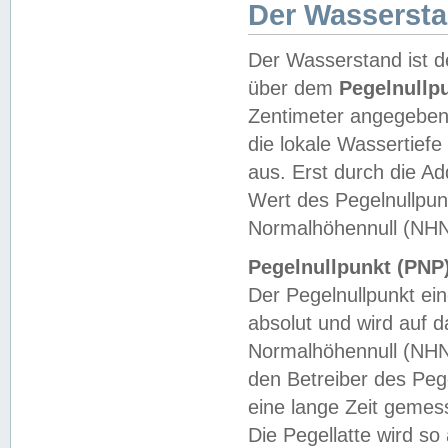
Der Wasserst
Der Wasserstand ist d
über dem
Pegelnullp
Zentimeter angegeben
die lokale Wassertie
aus. Erst durch die A
Wert des Pegelnullpun
Normalhöhennull (NHN
Pegelnullpunkt (PNP)
Der Pegelnullpunkt ei
absolut und wird auf
Normalhöhennull (NHN
den Betreiber des Pege
eine lange Zeit geme
Die Pegellatte wird s