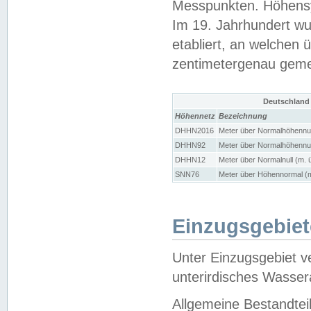
Messpunkten. Höhensy
Im 19. Jahrhundert wu
etabliert, an welchen 
zentimetergenau gem
Deutschland
Höhennetz
Bezeichnung
DHHN2016
Meter über Normalhöhennul
DHHN92
Meter über Normalhöhennul
DHHN12
Meter über Normalnull (m. 
SNN76
Meter über Höhennormal (m
Einzugsgebiet
Unter Einzugsgebiet v
unterirdisches Wasser
Allgemeine Bestandtei