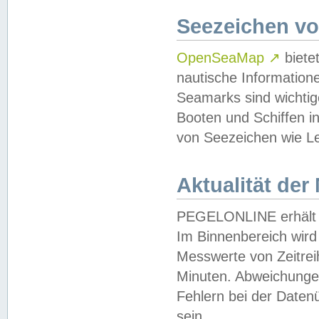
Seezeichen v
OpenSeaMap
↗
biete
nautische Information
Seamarks sind wichtig
Booten und Schiffen i
von Seezeichen wie Le
Aktualität der
PEGELONLINE erhält u
Im Binnenbereich wird 
Messwerte von Zeitreih
Minuten. Abweichungen
Fehlern bei der Daten
sein.