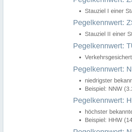
Stauziel I einer S
Pegelkennwert: Z
Stauziel II einer 
Pegelkennwert:
Verkehrsgesichert
Pegelkennwert:
niedrigster bekan
Beispiel: NNW (3
Pegelkennwert:
höchster bekannt
Beispiel: HHW (1
Pegelkennwert: 