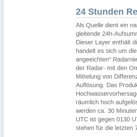
24 Stunden R
Als Quelle dient ein n
gleitende 24h-Aufsum
Dieser Layer enthält
handelt es sich um di
angeeichten“ Radarnie
der Radar- mit den O
Mittelung von Differe
Auflösung. Das Produk
Hochwasservorhersagez
räumlich hoch aufgelö
werden ca. 30 Minuten
UTC ist gegen 0130 UTC
stehen für die letzten