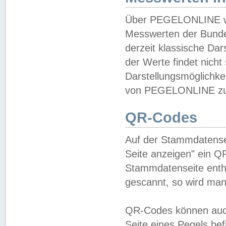
Über PEGELONLINE wer
Messwerten der Bundes
derzeit klassische Da
der Werte findet nicht 
Darstellungsmöglichkei
von PEGELONLINE zu 
QR-Codes
Auf der Stammdatensei
Seite anzeigen" ein Q
Stammdatenseite enthä
gescannt, so wird man
QR-Codes können auc
Seite eines Pegels be