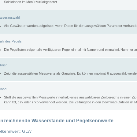
Selektionen im Menü zurückgesetzt.
sserauswahl
Alle Gewässer werden aufgelistet, wenn Daten für den ausgewählten Parameter vorhande
ahl des Pegels
Die Pegellisten zeigen alle verfügbaren Pegel einmal mit Namen und einmal mit Nummer a
inien
Zeigt die ausgewählten Messwerte als Ganglinie. Es können maximal 6 ausgewählt werde
load
Stellt die ausgewählten Messwerte innerhalb eines auswählbaren Zeitbereichs in einer Zi
kann txt, csv oder zrxp verwendet werden. Die Zeitangabe in den Download-Dateien ist 
nzeichnende Wasserstände und Pegelkennwerte
lkennwert: GLW