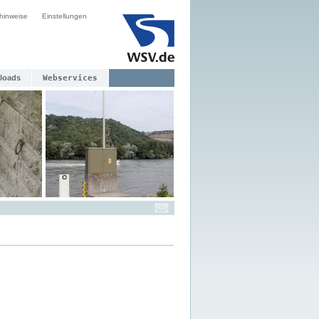
hinweise
Einstellungen
loads
Webservices