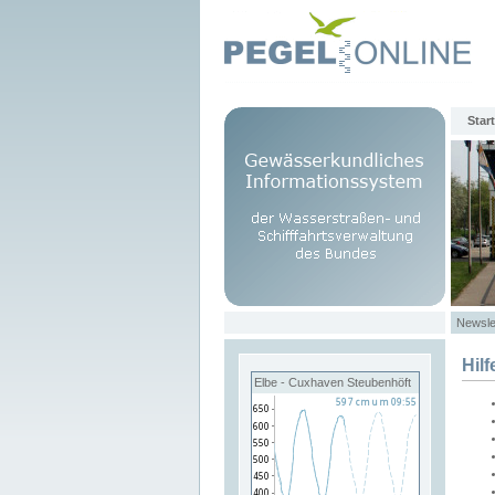
Start
Newsle
Hilf
Elbe - Cuxhaven Steubenhöft