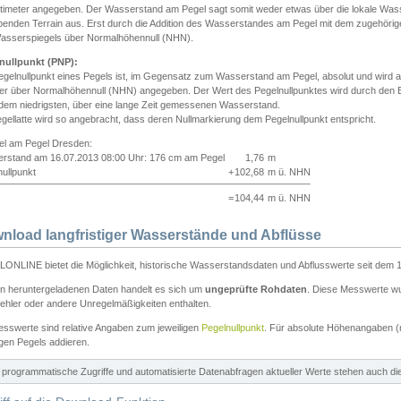
ntimeter angegeben. Der Wasserstand am Pegel sagt somit weder etwas über die lokale Wa
enden Terrain aus. Erst durch die Addition des Wasserstandes am Pegel mit dem zugehörig
asserspiegels über Normalhöhennull (NHN).
nullpunkt (PNP):
egelnullpunkt eines Pegels ist, im Gegensatz zum Wasserstand am Pegel, absolut und wir
ter über Normalhöhennull (NHN) angegeben. Der Wert des Pegelnullpunktes wird durch den Bet
 dem niedrigsten, über eine lange Zeit gemessenen Wasserstand.
gellatte wird so angebracht, dass deren Nullmarkierung dem Pegelnullpunkt entspricht.
iel am Pegel Dresden:
rstand am 16.07.2013 08:00 Uhr: 176 cm am Pegel
1,76
m
ullpunkt
+
102,68
m ü. NHN
=
104,44
m ü. NHN
nload langfristiger Wasserstände und Abflüsse
ONLINE bietet die Möglichkeit, historische Wasserstandsdaten und Abflusswerte seit dem 1
en heruntergeladenen Daten handelt es sich um
ungeprüfte Rohdaten
. Diese Messwerte wur
ehler oder andere Unregelmäßigkeiten enthalten.
esswerte sind relative Angaben zum jeweiligen
Pegelnullpunkt
. Für absolute Höhenangaben 
igen Pegels addieren.
ür programmatische Zugriffe und automatisierte Datenabfragen aktueller Werte stehen auch d