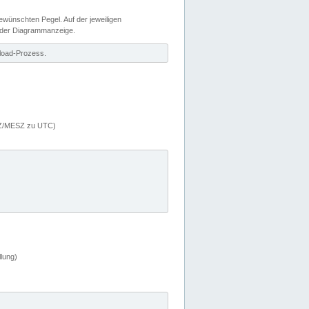
wünschten Pegel. Auf der jeweiligen
 der Diagrammanzeige.
load-Prozess.
MEZ/MESZ zu UTC)
lung)