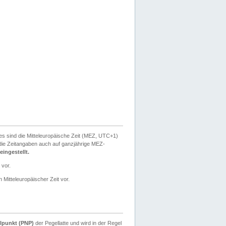
ies sind die Mitteleuropäische Zeit (MEZ, UTC+1)
ie Zeitangaben auch auf ganzjährige MEZ-
ingestellt.
 vor.
 Mitteleuropäischer Zeit vor.
lpunkt (PNP)
der Pegellatte und wird in der Regel