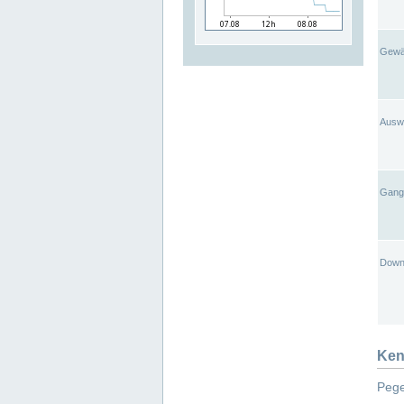
Gewä
Ausw
Gangl
Down
Ken
Pege