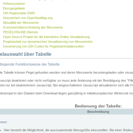
Höhensysteme
Einzugsgebiete
24h Regenradar DWD
Seezeichen von OpenSeaMap.org
Aktualität der Messwerte
Grenzwertüberschreitung der Messwerte
PEGELONLINE-Dienste
Open Source Projekt für die interaktive Online Visualisierung
Projektarbeit zur dynamischen Visualisierung von Messwerten
Generierung von QR-Codes für Pegelstammdatenseiten
elauswahl über Tabelle
legende Funktionsweise der Tabelle
die Tabelle können Pegel gefunden werden und deren Messwerte heruntergeladen oder visuali
vascript deaktiviert oder nicht verfügbar so muss jede Änderung mit der Bestätigung des "Filt
int nur bei deaktiviertem Javascript. Bei eingeschaltetem Javascript aktualisieren sich alle 
itstempel in den Dateien beim Download liegen ganzjährig in mitteleuropäischer Winterzeit vo
Bedienung der Tabelle:
Beschreibung
meter
Hier besteht die Möglichkeit, die auszuwertende Messgröße einzustellen. Bei einer Ände