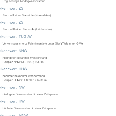
Regulierungs-Niedrigwasserstand
lkennwert: ZS_I
Stauziel I einer Staustufe (Normalstau)
lkennwert: ZS_II
Stauziel II einer Staustufe (Höchststau)
elkennwert: TUGLW
Verkehrsgesicherte Fahrrinnentiefe unter GlW (Tiefe unter GlW)
lkennwert: NNW
niedrigster bekannter Wasserstand
Beispiel: NNW (3.2.1942) 9,30 m
lkennwert: HHW
höchster bekannter Wasserstand
Beispiel: HHW (14.8.2001) 14,31 m
lkennwert: NW
niedrigster Wasserstand in einer Zeitspanne
lkennwert: HW
höchster Wasserstand in einer Zeitspanne
elkennwert: MNW