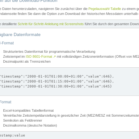
iff auf die Download-Funktion
e Daten herunterzuladen, navigieren Sie zunächst über die
Pegelauswahl-Tabelle
zu einem ge
datenseite finden Sie dann die Option zum Download der historischen Messdaten unterhalb
ne detaillierte
Schritt-für-Schritt-Anleitung mit Screenshots
führt Sie durch den gesamten Down
ügbare Datenformate
-Format
Strukturiertes Datenformat für programmatische Verarbeitung
Zeitstempel im
ISO 8601-Format
↗
mit vollständigen Zeitzoneninformation (Offset von 
Dezimalpunkt als Trennzeichen
"timestamp":"2000-01-01T01:00:00+01:00","value":646},

"timestamp":"2000-01-01T01:15:00+01:00","value":646},

"timestamp":"2000-01-01T01:30:00+01:00","value":645}

Format
Excel-kompatibles Tabellenformat
Vereinfachte Zeitstempeldarstellung in gesetzlicher Zeit (MEZ/MESZ mit Sommerzeitumstel
Semikolon als Feldtrenner
Dezimalkomma (deutsche Notation)
estamp;value
