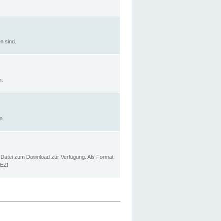
n sind.
n.
n.
p Datei zum Download zur Verfügung. Als Format
MEZ!