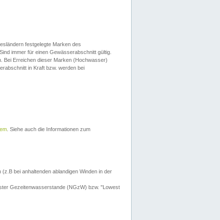
esländern festgelegte Marken des
Sind immer für einen Gewässerabschnitt gültig.
. Bei Erreichen dieser Marken (Hochwasser)
erabschnitt in Kraft bzw. werden bei
tem
. Siehe auch die Informationen zum
 (z.B bei anhaltenden ablandigen Winden in der
drigster Gezeitenwasserstande (NGzW) bzw. "Lowest