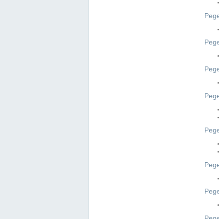
Pege
Pege
Peg
Pege
Pege
Pege
Pege
Peg