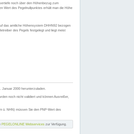
ssertiefe noch über den Höhenbezug zum
en Wert des Pegelnullpunktes erhält man die Höhe
d auf das amtliche Höhensystem DHHN92 bezogen
reiber des Pegels festgelegt und liegt meist
. Januar 2000 herunterzuladen.
den noch nicht validiert und können Ausreißer,
(m ü. NHN) müssen Sie den PNP-Wert des
ie
PEGELONLINE Webservices
zur Verfügung.