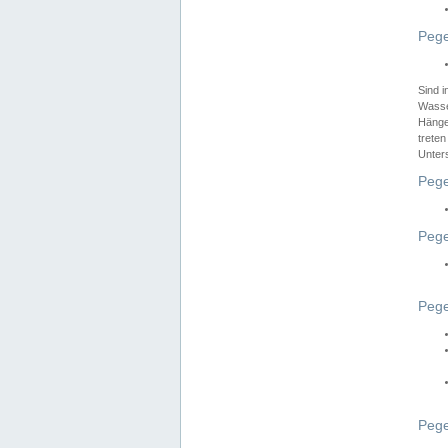
Pege
Sind 
Wasser
Hänge
treten
Unter
Pege
Pege
Pege
Pege