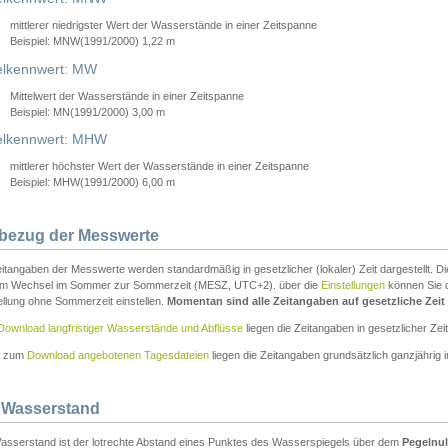
mittlerer niedrigster Wert der Wasserstände in einer Zeitspanne
Beispiel: MNW(1991/2000) 1,22 m
lkennwert: MW
Mittelwert der Wasserstände in einer Zeitspanne
Beispiel: MN(1991/2000) 3,00 m
elkennwert: MHW
mittlerer höchster Wert der Wasserstände in einer Zeitspanne
Beispiel: MHW(1991/2000) 6,00 m
tbezug der Messwerte
itangaben der Messwerte werden standardmäßig in gesetzlicher (lokaler) Zeit dargestellt. D
em Wechsel im Sommer zur Sommerzeit (MESZ, UTC+2). über die
Einstellungen
können Sie d
ellung ohne Sommerzeit einstellen.
Momentan sind alle Zeitangaben auf gesetzliche Zeit e
Download langfristiger Wasserstände und Abflüsse
liegen die Zeitangaben in gesetzlicher Zeit
n zum
Download angebotenen Tagesdateien
liegen die Zeitangaben grundsätzlich ganzjährig in
 Wasserstand
asserstand ist der lotrechte Abstand eines Punktes des Wasserspiegels über dem
Pegelnul