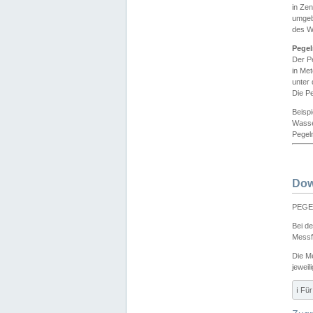
in Ze
umgeb
des W
Pegel
Der P
in Me
unter
Die Pe
Beisp
Wasse
Pegeln
Dow
PEGEL
Bei d
Messf
Die M
jeweil
ℹ️ F