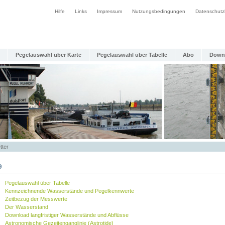
Hilfe
Links
Impressum
Nutzungsbedingungen
Datenschutz
Pegelauswahl über Karte
Pegelauswahl über Tabelle
Abo
Down
tter
e
Pegelauswahl über Tabelle
Kennzeichnende Wasserstände und Pegelkennwerte
Zeitbezug der Messwerte
Der Wasserstand
Download langfristiger Wasserstände und Abflüsse
Astronomische Gezeitenganglinie (Astrotide)