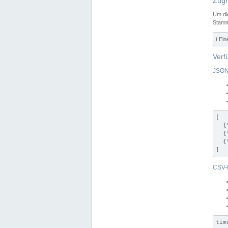
Zugr
Um di
Stamm
ℹ️ Ei
Verf
JSON
[

  {
  {
  {
]
CSV-
tim