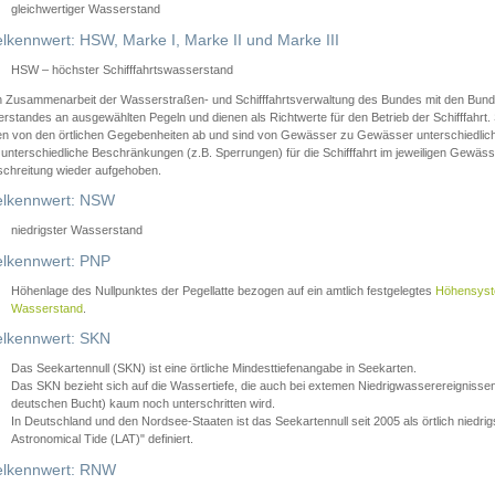
gleichwertiger Wasserstand
lkennwert: HSW, Marke I, Marke II und Marke III
HSW – höchster Schifffahrtswasserstand
in Zusammenarbeit der Wasserstraßen- und Schifffahrtsverwaltung des Bundes mit den Bund
standes an ausgewählten Pegeln und dienen als Richtwerte für den Betrieb der Schifffahrt. 
n von den örtlichen Gegebenheiten ab und sind von Gewässer zu Gewässer unterschiedlich
 unterschiedliche Beschränkungen (z.B. Sperrungen) für die Schifffahrt im jeweiligen Gewäss
schreitung wieder aufgehoben.
lkennwert: NSW
niedrigster Wasserstand
lkennwert: PNP
Höhenlage des Nullpunktes der Pegellatte bezogen auf ein amtlich festgelegtes
Höhensys
Wasserstand
.
lkennwert: SKN
Das Seekartennull (SKN) ist eine örtliche Mindesttiefenangabe in Seekarten.
Das SKN bezieht sich auf die Wassertiefe, die auch bei extemen Niedrigwasserereignissen
deutschen Bucht) kaum noch unterschritten wird.
In Deutschland und den Nordsee-Staaten ist das Seekartennull seit 2005 als örtlich nie
Astronomical Tide (LAT)" definiert.
lkennwert: RNW