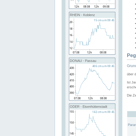
RHEIN - Koblenz
Peg
DONAU - Passau
Grund
über 
Ist Ja
ersche
Die Ze
ODER - Eisenhüttenstadt
Para