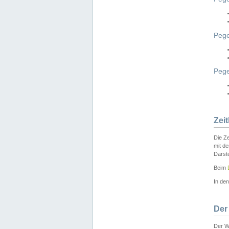
Pege
Peg
Zei
Die Ze
mit d
Darst
Beim
In de
Der
Der W