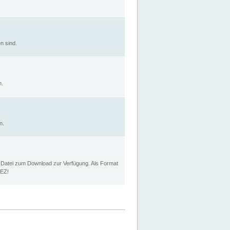
n sind.
n.
n.
p Datei zum Download zur Verfügung. Als Format
MEZ!