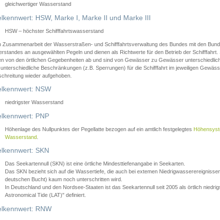
gleichwertiger Wasserstand
lkennwert: HSW, Marke I, Marke II und Marke III
HSW – höchster Schifffahrtswasserstand
in Zusammenarbeit der Wasserstraßen- und Schifffahrtsverwaltung des Bundes mit den Bund
standes an ausgewählten Pegeln und dienen als Richtwerte für den Betrieb der Schifffahrt. 
n von den örtlichen Gegebenheiten ab und sind von Gewässer zu Gewässer unterschiedlich
 unterschiedliche Beschränkungen (z.B. Sperrungen) für die Schifffahrt im jeweiligen Gewäss
schreitung wieder aufgehoben.
lkennwert: NSW
niedrigster Wasserstand
lkennwert: PNP
Höhenlage des Nullpunktes der Pegellatte bezogen auf ein amtlich festgelegtes
Höhensys
Wasserstand
.
lkennwert: SKN
Das Seekartennull (SKN) ist eine örtliche Mindesttiefenangabe in Seekarten.
Das SKN bezieht sich auf die Wassertiefe, die auch bei extemen Niedrigwasserereignissen
deutschen Bucht) kaum noch unterschritten wird.
In Deutschland und den Nordsee-Staaten ist das Seekartennull seit 2005 als örtlich nie
Astronomical Tide (LAT)" definiert.
lkennwert: RNW