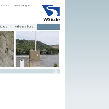
hinweise
Einstellungen
loads
Webservices