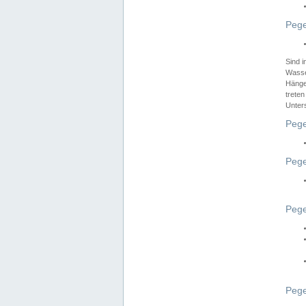
Pege
Sind 
Wasser
Hänge
treten
Unter
Pege
Pege
Pege
Pege