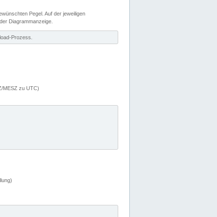
wünschten Pegel. Auf der jeweiligen
 der Diagrammanzeige.
load-Prozess.
MEZ/MESZ zu UTC)
lung)