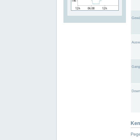
Gewä
Ausw
Gangl
Down
Ken
Pege