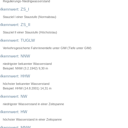
Regulierungs-Niedrigwasserstand
lkennwert: ZS_I
Stauziel I einer Staustufe (Normalstau)
lkennwert: ZS_II
Stauziel II einer Staustufe (Höchststau)
elkennwert: TUGLW
Verkehrsgesicherte Fahrrinnentiefe unter GlW (Tiefe unter GlW)
lkennwert: NNW
niedrigster bekannter Wasserstand
Beispiel: NNW (3.2.1942) 9,30 m
lkennwert: HHW
höchster bekannter Wasserstand
Beispiel: HHW (14.8.2001) 14,31 m
lkennwert: NW
niedrigster Wasserstand in einer Zeitspanne
lkennwert: HW
höchster Wasserstand in einer Zeitspanne
elkennwert: MNW