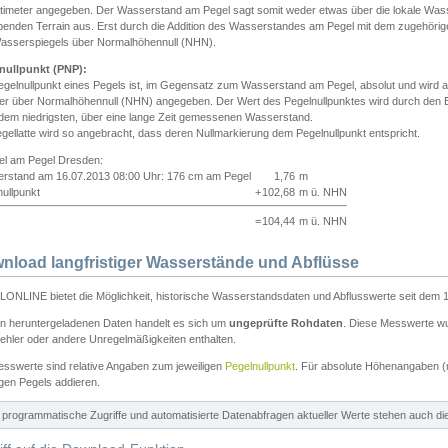
ntimeter angegeben. Der Wasserstand am Pegel sagt somit weder etwas über die lokale Wa
enden Terrain aus. Erst durch die Addition des Wasserstandes am Pegel mit dem zugehörig
asserspiegels über Normalhöhennull (NHN).
nullpunkt (PNP):
egelnullpunkt eines Pegels ist, im Gegensatz zum Wasserstand am Pegel, absolut und wir
ter über Normalhöhennull (NHN) angegeben. Der Wert des Pegelnullpunktes wird durch den Bet
 dem niedrigsten, über eine lange Zeit gemessenen Wasserstand.
gellatte wird so angebracht, dass deren Nullmarkierung dem Pegelnullpunkt entspricht.
iel am Pegel Dresden:
rstand am 16.07.2013 08:00 Uhr: 176 cm am Pegel
1,76
m
ullpunkt
+
102,68
m ü. NHN
=
104,44
m ü. NHN
nload langfristiger Wasserstände und Abflüsse
ONLINE bietet die Möglichkeit, historische Wasserstandsdaten und Abflusswerte seit dem 1
en heruntergeladenen Daten handelt es sich um
ungeprüfte Rohdaten
. Diese Messwerte wur
ehler oder andere Unregelmäßigkeiten enthalten.
esswerte sind relative Angaben zum jeweiligen
Pegelnullpunkt
. Für absolute Höhenangaben 
igen Pegels addieren.
ür programmatische Zugriffe und automatisierte Datenabfragen aktueller Werte stehen auch d