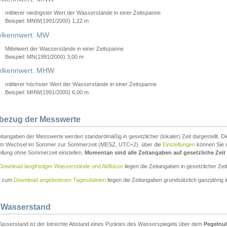
mittlerer niedrigster Wert der Wasserstände in einer Zeitspanne
Beispiel: MNW(1991/2000) 1,22 m
lkennwert: MW
Mittelwert der Wasserstände in einer Zeitspanne
Beispiel: MN(1991/2000) 3,00 m
elkennwert: MHW
mittlerer höchster Wert der Wasserstände in einer Zeitspanne
Beispiel: MHW(1991/2000) 6,00 m
tbezug der Messwerte
itangaben der Messwerte werden standardmäßig in gesetzlicher (lokaler) Zeit dargestellt. D
em Wechsel im Sommer zur Sommerzeit (MESZ, UTC+2). über die
Einstellungen
können Sie d
ellung ohne Sommerzeit einstellen.
Momentan sind alle Zeitangaben auf gesetzliche Zeit e
Download langfristiger Wasserstände und Abflüsse
liegen die Zeitangaben in gesetzlicher Zeit
n zum
Download angebotenen Tagesdateien
liegen die Zeitangaben grundsätzlich ganzjährig in
 Wasserstand
asserstand ist der lotrechte Abstand eines Punktes des Wasserspiegels über dem
Pegelnul