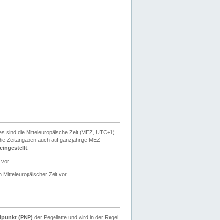
ies sind die Mitteleuropäische Zeit (MEZ, UTC+1)
ie Zeitangaben auch auf ganzjährige MEZ-
ingestellt.
 vor.
 Mitteleuropäischer Zeit vor.
lpunkt (PNP)
der Pegellatte und wird in der Regel