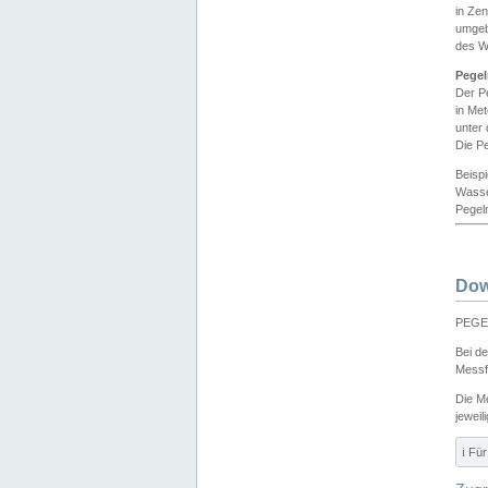
in Ze
umgeb
des W
Pegel
Der P
in Me
unter
Die Pe
Beisp
Wasse
Pegeln
Dow
PEGEL
Bei d
Messf
Die M
jeweil
ℹ️ F