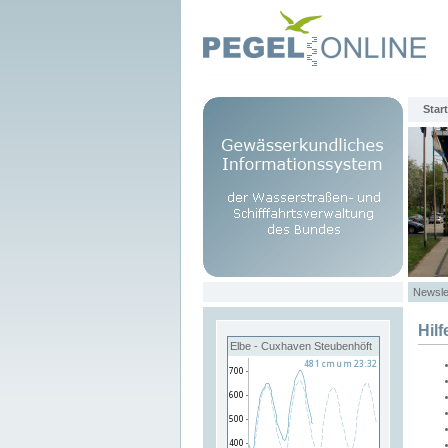
Start
Newsle
Hilf
Elbe - Cuxhaven Steubenhöft