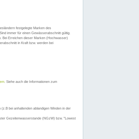
esländern festgelegte Marken des
Sind immer für einen Gewässerabschnitt gültig.
. Bei Erreichen dieser Marken (Hochwasser)
erabschnitt in Kraft bzw. werden bei
tem
. Siehe auch die Informationen zum
 (z.B bei anhaltenden ablandigen Winden in der
drigster Gezeitenwasserstande (NGzW) bzw. "Lowest