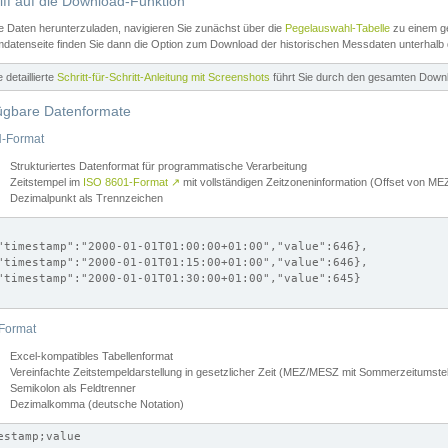
iff auf die Download-Funktion
e Daten herunterzuladen, navigieren Sie zunächst über die
Pegelauswahl-Tabelle
zu einem ge
datenseite finden Sie dann die Option zum Download der historischen Messdaten unterhalb
ne detaillierte
Schritt-für-Schritt-Anleitung mit Screenshots
führt Sie durch den gesamten Down
ügbare Datenformate
-Format
Strukturiertes Datenformat für programmatische Verarbeitung
Zeitstempel im
ISO 8601-Format
↗
mit vollständigen Zeitzoneninformation (Offset von 
Dezimalpunkt als Trennzeichen
"timestamp":"2000-01-01T01:00:00+01:00","value":646},

"timestamp":"2000-01-01T01:15:00+01:00","value":646},

"timestamp":"2000-01-01T01:30:00+01:00","value":645}

Format
Excel-kompatibles Tabellenformat
Vereinfachte Zeitstempeldarstellung in gesetzlicher Zeit (MEZ/MESZ mit Sommerzeitumstel
Semikolon als Feldtrenner
Dezimalkomma (deutsche Notation)
estamp;value
