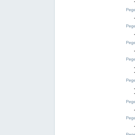
Pege
Pege
Peg
Pege
Pege
Pege
Pege
Peg