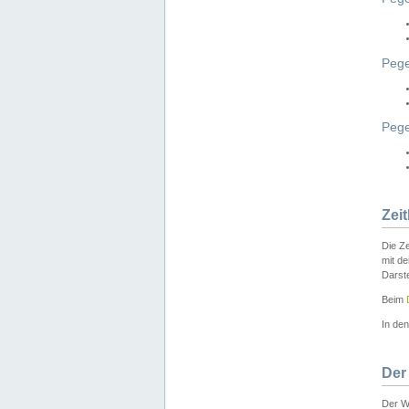
Pege
Peg
Zei
Die Ze
mit d
Darst
Beim
In de
Der
Der W