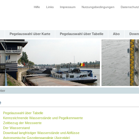
Hilfe
Links
Impressum
Nutzungsbedingungen
Datenschutz
Pegelauswahl über Karte
Pegelauswahl über Tabelle
Abo
Down
tter
e
Pegelauswahl über Tabelle
Kennzeichnende Wasserstände und Pegelkennwerte
Zeitbezug der Messwerte
Der Wasserstand
Download langfristiger Wasserstände und Abflüsse
Astronomische Gezeitenganglinie (Astrotide)