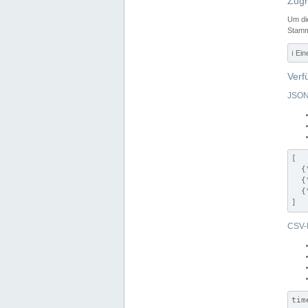
Zugr
Um di
Stamm
ℹ️ Ei
Verf
JSON
[

  {
  {
  {
]
CSV-
tim