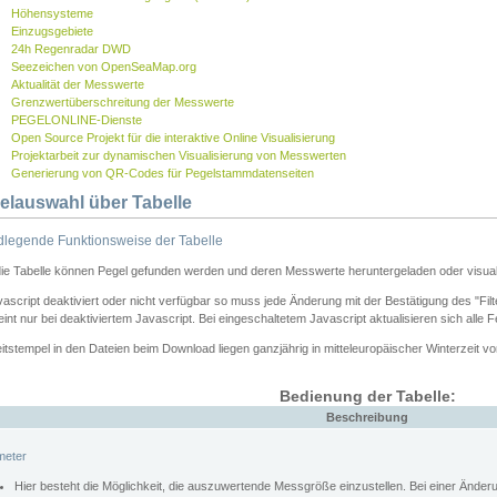
Höhensysteme
Einzugsgebiete
24h Regenradar DWD
Seezeichen von OpenSeaMap.org
Aktualität der Messwerte
Grenzwertüberschreitung der Messwerte
PEGELONLINE-Dienste
Open Source Projekt für die interaktive Online Visualisierung
Projektarbeit zur dynamischen Visualisierung von Messwerten
Generierung von QR-Codes für Pegelstammdatenseiten
elauswahl über Tabelle
legende Funktionsweise der Tabelle
die Tabelle können Pegel gefunden werden und deren Messwerte heruntergeladen oder visuali
vascript deaktiviert oder nicht verfügbar so muss jede Änderung mit der Bestätigung des "Filt
int nur bei deaktiviertem Javascript. Bei eingeschaltetem Javascript aktualisieren sich alle 
itstempel in den Dateien beim Download liegen ganzjährig in mitteleuropäischer Winterzeit vo
Bedienung der Tabelle:
Beschreibung
meter
Hier besteht die Möglichkeit, die auszuwertende Messgröße einzustellen. Bei einer Ände