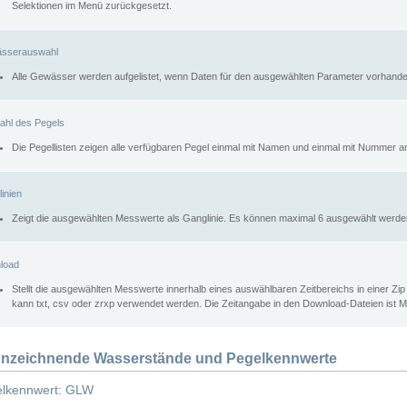
Selektionen im Menü zurückgesetzt.
sserauswahl
Alle Gewässer werden aufgelistet, wenn Daten für den ausgewählten Parameter vorhande
ahl des Pegels
Die Pegellisten zeigen alle verfügbaren Pegel einmal mit Namen und einmal mit Nummer a
inien
Zeigt die ausgewählten Messwerte als Ganglinie. Es können maximal 6 ausgewählt werde
load
Stellt die ausgewählten Messwerte innerhalb eines auswählbaren Zeitbereichs in einer Zi
kann txt, csv oder zrxp verwendet werden. Die Zeitangabe in den Download-Dateien ist 
nzeichnende Wasserstände und Pegelkennwerte
lkennwert: GLW