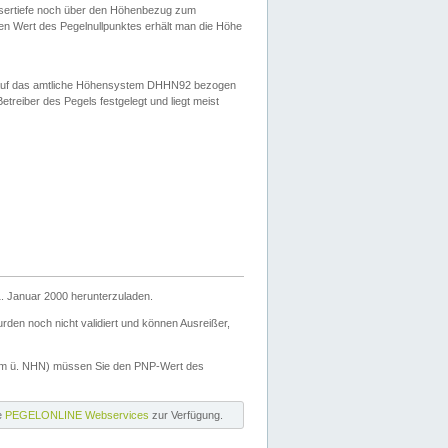
ssertiefe noch über den Höhenbezug zum
en Wert des Pegelnullpunktes erhält man die Höhe
d auf das amtliche Höhensystem DHHN92 bezogen
reiber des Pegels festgelegt und liegt meist
. Januar 2000 herunterzuladen.
den noch nicht validiert und können Ausreißer,
(m ü. NHN) müssen Sie den PNP-Wert des
ie
PEGELONLINE Webservices
zur Verfügung.