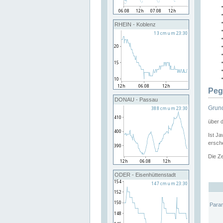
RHEIN - Koblenz
Peg
DONAU - Passau
Grund
über 
Ist Ja
ersche
Die Ze
ODER - Eisenhüttenstadt
Para