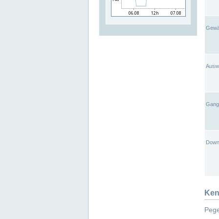
Gewä
Ausw
Gangl
Down
Ken
Pege