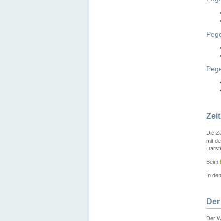
Pege
Peg
Zei
Die Ze
mit d
Darst
Beim
In de
Der
Der W