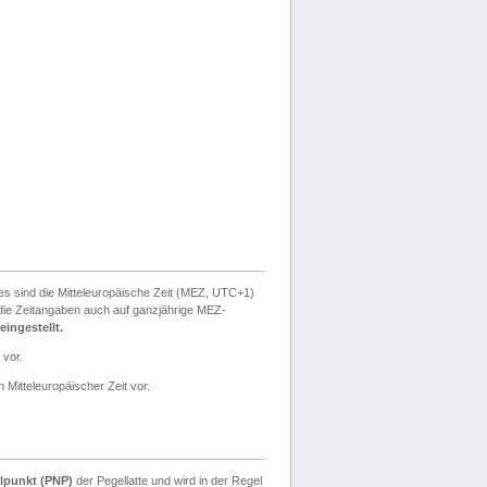
ies sind die Mitteleuropäische Zeit (MEZ, UTC+1)
ie Zeitangaben auch auf ganzjährige MEZ-
ingestellt.
 vor.
 Mitteleuropäischer Zeit vor.
lpunkt (PNP)
der Pegellatte und wird in der Regel