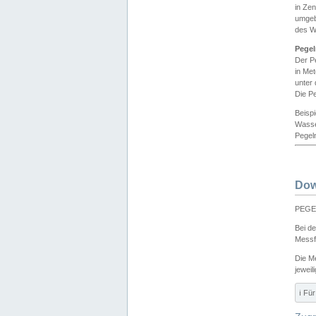
in Ze
umgeb
des W
Pegel
Der P
in Me
unter
Die Pe
Beisp
Wasse
Pegeln
Dow
PEGEL
Bei d
Messf
Die M
jeweil
ℹ️ F