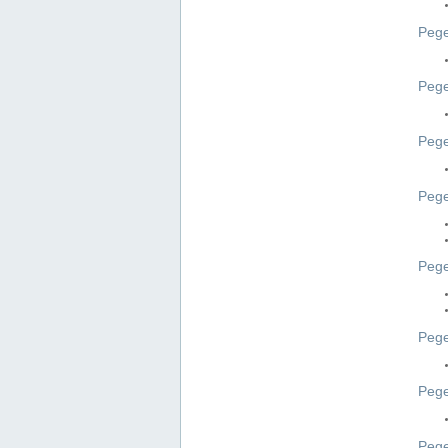
Pege
Pege
Peg
Pege
Pege
Pege
Pege
Peg