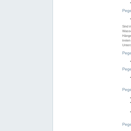
Pege
Sind 
Wasser
Hänge
treten
Unter
Pege
Pege
Pege
Pege