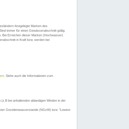
esländern festgelegte Marken des
Sind immer für einen Gewässerabschnitt gültig.
. Bei Erreichen dieser Marken (Hochwasser)
erabschnitt in Kraft bzw. werden bei
tem
. Siehe auch die Informationen zum
 (z.B bei anhaltenden ablandigen Winden in der
drigster Gezeitenwasserstande (NGzW) bzw. "Lowest