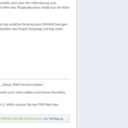
ssertiefe noch über den Höhenbezug zum
en Wert des Pegelnullpunktes erhält man die Höhe
d auf das amtliche Höhensystem DHHN92 bezogen
reiber des Pegels festgelegt und liegt meist
. Januar 2000 herunterzuladen.
den noch nicht validiert und können Ausreißer,
(m ü. NHN) müssen Sie den PNP-Wert des
ie
PEGELONLINE Webservices
zur Verfügung.