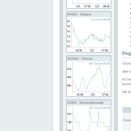
RHEIN - Koblenz
Peg
DONAU - Passau
Grund
über 
Ist Ja
ersche
Die Ze
ODER - Eisenhüttenstadt
Para