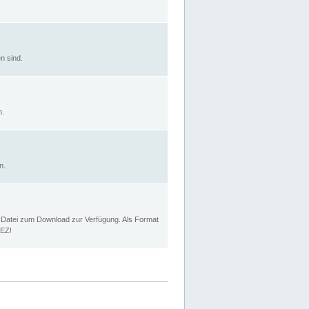
n sind.
n.
n.
p Datei zum Download zur Verfügung. Als Format
MEZ!