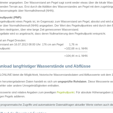
ntimeter angegeben. Der Wasserstand am Pegel sagt somit weder etwas über die lokale Wa
enden Terrain aus. Erst durch die Addition des Wasserstandes am Pegel mit dem zugehörig
asserspiegels über Normalhöhennull (NHN).
nullpunkt (PNP):
egelnullpunkt eines Pegels ist, im Gegensatz zum Wasserstand am Pegel, absolut und wir
ter über Normalhöhennull (NHN) angegeben. Der Wert des Pegelnullpunktes wird durch den Bet
 dem niedrigsten, über eine lange Zeit gemessenen Wasserstand.
gellatte wird so angebracht, dass deren Nullmarkierung dem Pegelnullpunkt entspricht.
iel am Pegel Dresden:
rstand am 16.07.2013 08:00 Uhr: 176 cm am Pegel
1,76
m
ullpunkt
+
102,68
m ü. NHN
=
104,44
m ü. NHN
nload langfristiger Wasserstände und Abflüsse
ONLINE bietet die Möglichkeit, historische Wasserstandsdaten und Abflusswerte seit dem 1
en heruntergeladenen Daten handelt es sich um
ungeprüfte Rohdaten
. Diese Messwerte wur
ehler oder andere Unregelmäßigkeiten enthalten.
esswerte sind relative Angaben zum jeweiligen
Pegelnullpunkt
. Für absolute Höhenangaben 
igen Pegels addieren.
ür programmatische Zugriffe und automatisierte Datenabfragen aktueller Werte stehen auch d