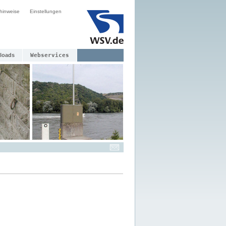
hinweise
Einstellungen
loads
Webservices