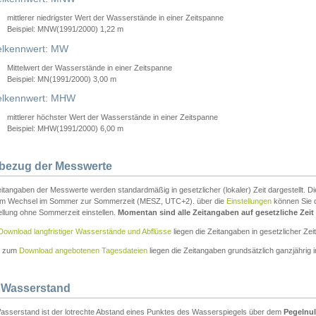
mittlerer niedrigster Wert der Wasserstände in einer Zeitspanne
Beispiel: MNW(1991/2000) 1,22 m
lkennwert: MW
Mittelwert der Wasserstände in einer Zeitspanne
Beispiel: MN(1991/2000) 3,00 m
elkennwert: MHW
mittlerer höchster Wert der Wasserstände in einer Zeitspanne
Beispiel: MHW(1991/2000) 6,00 m
tbezug der Messwerte
itangaben der Messwerte werden standardmäßig in gesetzlicher (lokaler) Zeit dargestellt. D
em Wechsel im Sommer zur Sommerzeit (MESZ, UTC+2). über die
Einstellungen
können Sie d
ellung ohne Sommerzeit einstellen.
Momentan sind alle Zeitangaben auf gesetzliche Zeit e
Download langfristiger Wasserstände und Abflüsse
liegen die Zeitangaben in gesetzlicher Zeit
n zum
Download angebotenen Tagesdateien
liegen die Zeitangaben grundsätzlich ganzjährig in
 Wasserstand
asserstand ist der lotrechte Abstand eines Punktes des Wasserspiegels über dem
Pegelnul