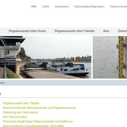
Hilfe
Links
Impressum
Nutzungsbedingungen
Datenschutz
Pegelauswahl über Karte
Pegelauswahl über Tabelle
Abo
Down
tter
e
Pegelauswahl über Tabelle
Kennzeichnende Wasserstände und Pegelkennwerte
Zeitbezug der Messwerte
Der Wasserstand
Download langfristiger Wasserstände und Abflüsse
Astronomische Gezeitenganglinie (Astrotide)