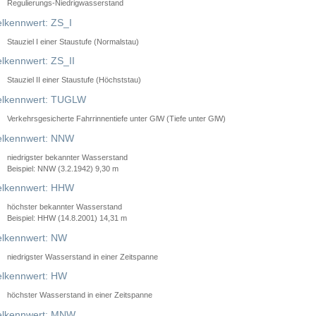
Regulierungs-Niedrigwasserstand
lkennwert: ZS_I
Stauziel I einer Staustufe (Normalstau)
lkennwert: ZS_II
Stauziel II einer Staustufe (Höchststau)
elkennwert: TUGLW
Verkehrsgesicherte Fahrrinnentiefe unter GlW (Tiefe unter GlW)
lkennwert: NNW
niedrigster bekannter Wasserstand
Beispiel: NNW (3.2.1942) 9,30 m
lkennwert: HHW
höchster bekannter Wasserstand
Beispiel: HHW (14.8.2001) 14,31 m
lkennwert: NW
niedrigster Wasserstand in einer Zeitspanne
lkennwert: HW
höchster Wasserstand in einer Zeitspanne
elkennwert: MNW