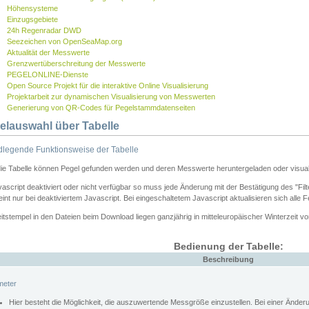
Höhensysteme
Einzugsgebiete
24h Regenradar DWD
Seezeichen von OpenSeaMap.org
Aktualität der Messwerte
Grenzwertüberschreitung der Messwerte
PEGELONLINE-Dienste
Open Source Projekt für die interaktive Online Visualisierung
Projektarbeit zur dynamischen Visualisierung von Messwerten
Generierung von QR-Codes für Pegelstammdatenseiten
elauswahl über Tabelle
legende Funktionsweise der Tabelle
die Tabelle können Pegel gefunden werden und deren Messwerte heruntergeladen oder visuali
vascript deaktiviert oder nicht verfügbar so muss jede Änderung mit der Bestätigung des "Filt
int nur bei deaktiviertem Javascript. Bei eingeschaltetem Javascript aktualisieren sich alle 
itstempel in den Dateien beim Download liegen ganzjährig in mitteleuropäischer Winterzeit vo
Bedienung der Tabelle:
Beschreibung
meter
Hier besteht die Möglichkeit, die auszuwertende Messgröße einzustellen. Bei einer Ände