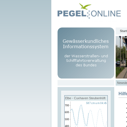
Start
Newsle
Hilf
Elbe - Cuxhaven Steubenhöft