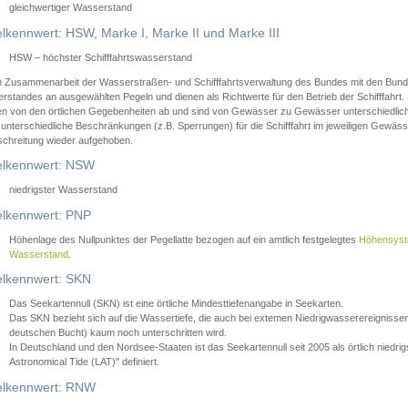
gleichwertiger Wasserstand
lkennwert: HSW, Marke I, Marke II und Marke III
HSW – höchster Schifffahrtswasserstand
in Zusammenarbeit der Wasserstraßen- und Schifffahrtsverwaltung des Bundes mit den Bund
standes an ausgewählten Pegeln und dienen als Richtwerte für den Betrieb der Schifffahrt. 
n von den örtlichen Gegebenheiten ab und sind von Gewässer zu Gewässer unterschiedlich
 unterschiedliche Beschränkungen (z.B. Sperrungen) für die Schifffahrt im jeweiligen Gewäss
schreitung wieder aufgehoben.
lkennwert: NSW
niedrigster Wasserstand
lkennwert: PNP
Höhenlage des Nullpunktes der Pegellatte bezogen auf ein amtlich festgelegtes
Höhensys
Wasserstand
.
lkennwert: SKN
Das Seekartennull (SKN) ist eine örtliche Mindesttiefenangabe in Seekarten.
Das SKN bezieht sich auf die Wassertiefe, die auch bei extemen Niedrigwasserereignissen
deutschen Bucht) kaum noch unterschritten wird.
In Deutschland und den Nordsee-Staaten ist das Seekartennull seit 2005 als örtlich nie
Astronomical Tide (LAT)" definiert.
lkennwert: RNW