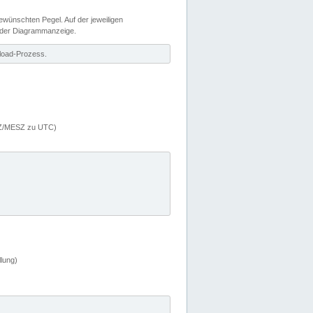
wünschten Pegel. Auf der jeweiligen
 der Diagrammanzeige.
load-Prozess.
MEZ/MESZ zu UTC)
lung)