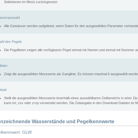
Selektionen im Menü zurückgesetzt.
sserauswahl
Alle Gewässer werden aufgelistet, wenn Daten für den ausgewählten Parameter vorhande
ahl des Pegels
Die Pegellisten zeigen alle verfügbaren Pegel einmal mit Namen und einmal mit Nummer a
inien
Zeigt die ausgewählten Messwerte als Ganglinie. Es können maximal 6 ausgewählt werde
load
Stellt die ausgewählten Messwerte innerhalb eines auswählbaren Zeitbereichs in einer Zi
kann txt, csv oder zrxp verwendet werden. Die Zeitangabe in den Download-Dateien ist 
nzeichnende Wasserstände und Pegelkennwerte
lkennwert: GLW