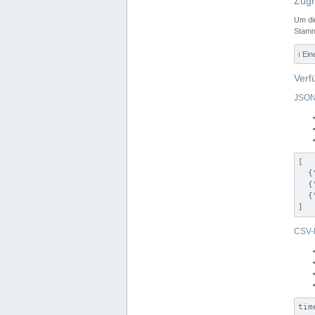
Zugr
Um di
Stamm
ℹ️ Ei
Verf
JSON
[

  {
  {
  {
]
CSV-
tim