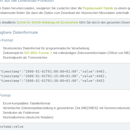
iff auf die Download-Funktion
e Daten herunterzuladen, navigieren Sie zunächst über die
Pegelauswahl-Tabelle
zu einem ge
datenseite finden Sie dann die Option zum Download der historischen Messdaten unterhalb
ne detaillierte
Schritt-für-Schritt-Anleitung mit Screenshots
führt Sie durch den gesamten Down
ügbare Datenformate
-Format
Strukturiertes Datenformat für programmatische Verarbeitung
Zeitstempel im
ISO 8601-Format
↗
mit vollständigen Zeitzoneninformation (Offset von 
Dezimalpunkt als Trennzeichen
"timestamp":"2000-01-01T01:00:00+01:00","value":646},

"timestamp":"2000-01-01T01:15:00+01:00","value":646},

"timestamp":"2000-01-01T01:30:00+01:00","value":645}

Format
Excel-kompatibles Tabellenformat
Vereinfachte Zeitstempeldarstellung in gesetzlicher Zeit (MEZ/MESZ mit Sommerzeitumstel
Semikolon als Feldtrenner
Dezimalkomma (deutsche Notation)
estamp;value
