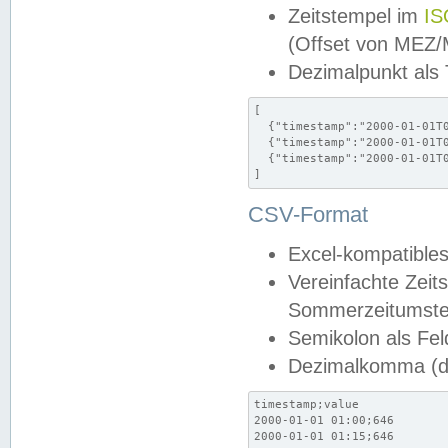
Zeitstempel im
IS
(Offset von MEZ
Dezimalpunkt als
[

  {"timestamp":"2000-01-01T0
  {"timestamp":"2000-01-01T0
  {"timestamp":"2000-01-01T0
]
CSV-Format
Excel-kompatibles
Vereinfachte Zeit
Sommerzeitumstel
Semikolon als Fel
Dezimalkomma (de
timestamp;value

2000-01-01 01:00;646

2000-01-01 01:15;646
