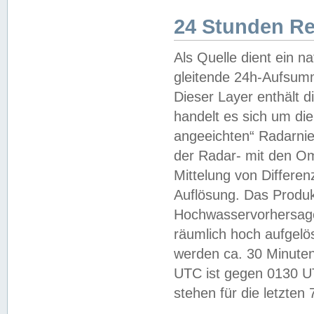
24 Stunden R
Als Quelle dient ein n
gleitende 24h-Aufsum
Dieser Layer enthält
handelt es sich um di
angeeichten“ Radarnie
der Radar- mit den O
Mittelung von Differe
Auflösung. Das Produk
Hochwasservorhersagez
räumlich hoch aufgelö
werden ca. 30 Minuten
UTC ist gegen 0130 UTC
stehen für die letzten