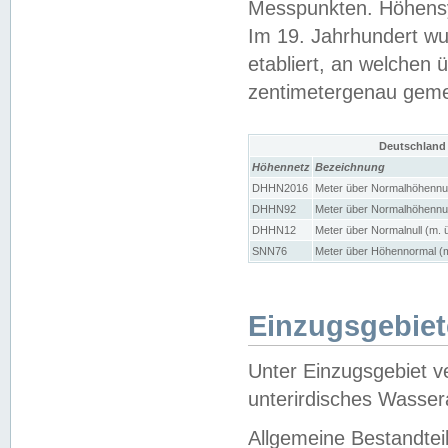
Messpunkten. Höhensy
Im 19. Jahrhundert wu
etabliert, an welchen 
zentimetergenau gem
Deutschland
Höhennetz
Bezeichnung
DHHN2016
Meter über Normalhöhennul
DHHN92
Meter über Normalhöhennul
DHHN12
Meter über Normalnull (m. 
SNN76
Meter über Höhennormal (m
Einzugsgebiet
Unter Einzugsgebiet v
unterirdisches Wasser
Allgemeine Bestandtei