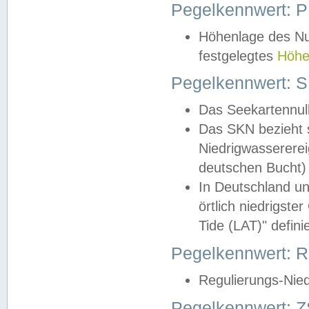
Pegelkennwert: 
Höhenlage des Nul
festgelegtes
Höhe
Pegelkennwert: 
Das Seekartennull
Das SKN bezieht s
Niedrigwassererei
deutschen Bucht) 
In Deutschland un
örtlich niedrigst
Tide (LAT)" definie
Pegelkennwert:
Regulierungs-Nie
Pegelkennwert: Z