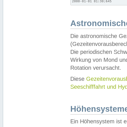
2000-01-01 01:30;645
Astronomische
Die astronomische Gez
(Gezeitenvorausberec
Die periodischen Schw
Wirkung von Mond und
Rotation verursacht.
Diese
Gezeitenvorau
Seeschifffahrt und Hy
Höhensystem
Ein Höhensystem ist e