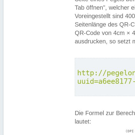
Tab öffnen", welcher 
Voreingestellt sind 4
Seitenlänge des QR-C
QR-Code von 4cm × 4c
ausdrucken, so setzt 
http://pegelo
uuid=a6ee8177
Die Formel zur Berech
lautet:
			(DPI × Druckkantenlänge in cm) ÷ 2,54 = Kantenlänge in Pixel
