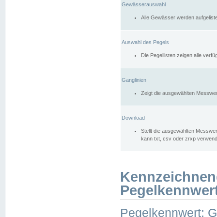
Gewässerauswahl
Alle Gewässer werden aufgelist
Auswahl des Pegels
Die Pegellisten zeigen alle ver
Ganglinien
Zeigt die ausgewählten Messwer
Download
Stellt die ausgewählten Messwer
kann txt, csv oder zrxp verwen
Kennzeichnen
Pegelkennwer
Pegelkennwert: 