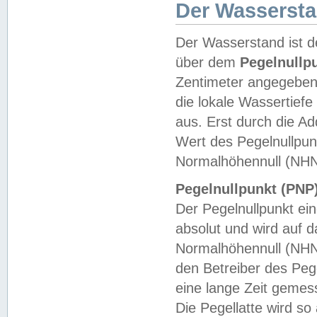
Der Wasserst
Der Wasserstand ist d
über dem
Pegelnullp
Zentimeter angegeben
die lokale Wassertie
aus. Erst durch die A
Wert des Pegelnullpun
Normalhöhennull (NHN
Pegelnullpunkt (PNP)
Der Pegelnullpunkt ei
absolut und wird auf
Normalhöhennull (NHN
den Betreiber des Pege
eine lange Zeit geme
Die Pegellatte wird s