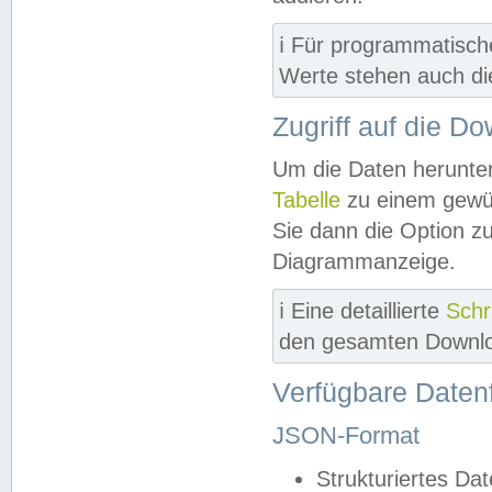
ℹ️ Für programmatisch
Werte stehen auch d
Zugriff auf die D
Um die Daten herunter
Tabelle
zu einem gewün
Sie dann die Option z
Diagrammanzeige.
ℹ️ Eine detaillierte
Schr
den gesamten Downlo
Verfügbare Daten
JSON-Format
Strukturiertes Da