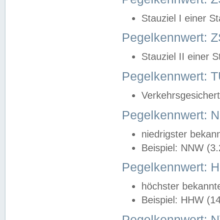
Stauziel I einer S
Pegelkennwert: Z
Stauziel II einer 
Pegelkennwert:
Verkehrsgesichert
Pegelkennwert:
niedrigster bekan
Beispiel: NNW (3
Pegelkennwert:
höchster bekannt
Beispiel: HHW (1
Pegelkennwert: 