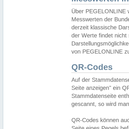
Über PEGELONLINE wer
Messwerten der Bundes
derzeit klassische Da
der Werte findet nicht 
Darstellungsmöglichkei
von PEGELONLINE zu 
QR-Codes
Auf der Stammdatensei
Seite anzeigen" ein Q
Stammdatenseite enthä
gescannt, so wird man
QR-Codes können auc
Seite eines Pegels be