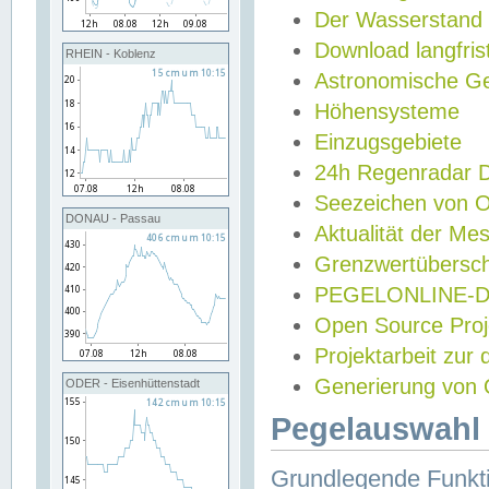
Der Wasserstand
Download langfris
RHEIN - Koblenz
Astronomische Gez
Höhensysteme
Einzugsgebiete
24h Regenradar
Seezeichen von 
DONAU - Passau
Aktualität der Me
Grenzwertübersch
PEGELONLINE-Di
Open Source Projek
Projektarbeit zur
Generierung von 
ODER - Eisenhüttenstadt
Pegelauswahl 
Grundlegende Funkti