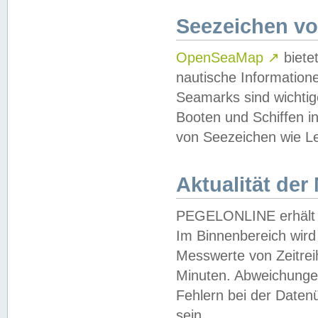
Seezeichen v
OpenSeaMap
↗
biete
nautische Information
Seamarks sind wichtig
Booten und Schiffen i
von Seezeichen wie Le
Aktualität der
PEGELONLINE erhält u
Im Binnenbereich wird 
Messwerte von Zeitreih
Minuten. Abweichungen
Fehlern bei der Daten
sein.