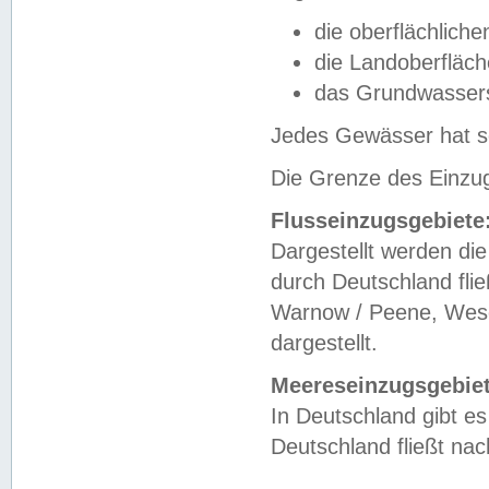
die oberflächlich
die Landoberfläc
das Grundwasser
Jedes Gewässer hat se
Die Grenze des Einzug
Flusseinzugsgebiete
Dargestellt werden die
durch Deutschland fli
Warnow / Peene, Weser
dargestellt.
Meereseinzugsgebiet
In Deutschland gibt 
Deutschland fließt n