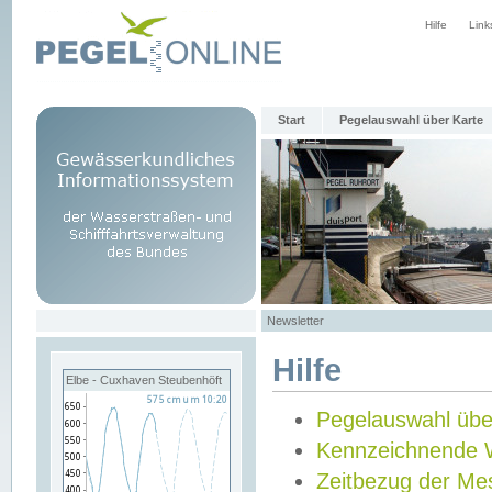
Hilfe
Link
Start
Pegelauswahl über Karte
Newsletter
Hilfe
Elbe - Cuxhaven Steubenhöft
Pegelauswahl übe
Kennzeichnende 
Zeitbezug der Me