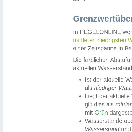
Grenzwertüber
In PEGELONLINE werde
mittleren niedrigsten
einer Zeitspanne in Be
Die farblichen Abstuf
aktuellen Wasserstand
Ist der aktuelle 
als
niedriger Was
Liegt der aktue
gilt dies als
mittle
mit
Grün
dargestel
Wasserstände obe
Wasserstand
und