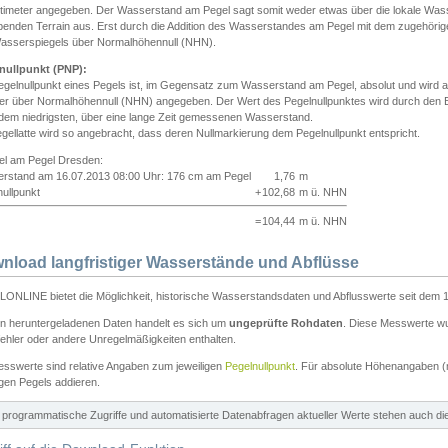
ntimeter angegeben. Der Wasserstand am Pegel sagt somit weder etwas über die lokale Wa
enden Terrain aus. Erst durch die Addition des Wasserstandes am Pegel mit dem zugehörig
asserspiegels über Normalhöhennull (NHN).
nullpunkt (PNP):
egelnullpunkt eines Pegels ist, im Gegensatz zum Wasserstand am Pegel, absolut und wir
ter über Normalhöhennull (NHN) angegeben. Der Wert des Pegelnullpunktes wird durch den Bet
 dem niedrigsten, über eine lange Zeit gemessenen Wasserstand.
gellatte wird so angebracht, dass deren Nullmarkierung dem Pegelnullpunkt entspricht.
iel am Pegel Dresden:
rstand am 16.07.2013 08:00 Uhr: 176 cm am Pegel
1,76
m
ullpunkt
+
102,68
m ü. NHN
=
104,44
m ü. NHN
nload langfristiger Wasserstände und Abflüsse
ONLINE bietet die Möglichkeit, historische Wasserstandsdaten und Abflusswerte seit dem 1
en heruntergeladenen Daten handelt es sich um
ungeprüfte Rohdaten
. Diese Messwerte wur
ehler oder andere Unregelmäßigkeiten enthalten.
esswerte sind relative Angaben zum jeweiligen
Pegelnullpunkt
. Für absolute Höhenangaben 
igen Pegels addieren.
ür programmatische Zugriffe und automatisierte Datenabfragen aktueller Werte stehen auch d