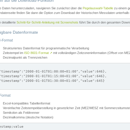
iff auf die Download-Funktion
e Daten herunterzuladen, navigieren Sie zunächst über die
Pegelauswahl-Tabelle
zu einem ge
datenseite finden Sie dann die Option zum Download der historischen Messdaten unterhalb
ne detaillierte
Schritt-für-Schritt-Anleitung mit Screenshots
führt Sie durch den gesamten Down
ügbare Datenformate
-Format
Strukturiertes Datenformat für programmatische Verarbeitung
Zeitstempel im
ISO 8601-Format
↗
mit vollständigen Zeitzoneninformation (Offset von 
Dezimalpunkt als Trennzeichen
"timestamp":"2000-01-01T01:00:00+01:00","value":646},

"timestamp":"2000-01-01T01:15:00+01:00","value":646},

"timestamp":"2000-01-01T01:30:00+01:00","value":645}

Format
Excel-kompatibles Tabellenformat
Vereinfachte Zeitstempeldarstellung in gesetzlicher Zeit (MEZ/MESZ mit Sommerzeitumstel
Semikolon als Feldtrenner
Dezimalkomma (deutsche Notation)
estamp;value
