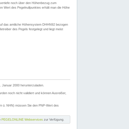
ssertiefe noch über den Höhenbezug zum
en Wert des Pegelnullpunktes erhält man die Höhe
d auf das amtliche Höhensystem DHHN92 bezogen
reiber des Pegels festgelegt und liegt meist
. Januar 2000 herunterzuladen.
den noch nicht validiert und können Ausreißer,
(m ü. NHN) müssen Sie den PNP-Wert des
ie
PEGELONLINE Webservices
zur Verfügung.