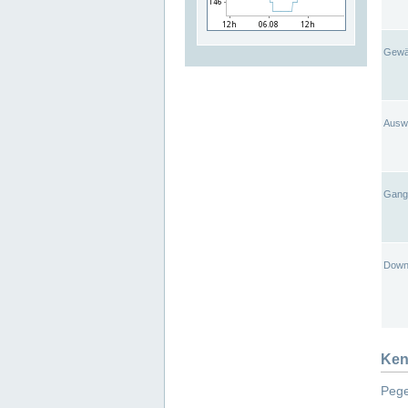
Gewä
Ausw
Gangl
Down
Ken
Pege