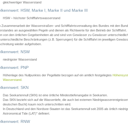
gleichwertiger Wasserstand
lkennwert: HSW, Marke I, Marke II und Marke III
HSW – höchster Schifffahrtswasserstand
in Zusammenarbeit der Wasserstraßen- und Schifffahrtsverwaltung des Bundes mit den Bund
standes an ausgewählten Pegeln und dienen als Richtwerte für den Betrieb der Schifffahrt. 
n von den örtlichen Gegebenheiten ab und sind von Gewässer zu Gewässer unterschiedlich
 unterschiedliche Beschränkungen (z.B. Sperrungen) für die Schifffahrt im jeweiligen Gewäss
schreitung wieder aufgehoben.
lkennwert: NSW
niedrigster Wasserstand
lkennwert: PNP
Höhenlage des Nullpunktes der Pegellatte bezogen auf ein amtlich festgelegtes
Höhensys
Wasserstand
.
lkennwert: SKN
Das Seekartennull (SKN) ist eine örtliche Mindesttiefenangabe in Seekarten.
Das SKN bezieht sich auf die Wassertiefe, die auch bei extemen Niedrigwasserereignissen
deutschen Bucht) kaum noch unterschritten wird.
In Deutschland und den Nordsee-Staaten ist das Seekartennull seit 2005 als örtlich nie
Astronomical Tide (LAT)" definiert.
lkennwert: RNW