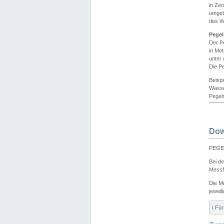
in Ze
umgeb
des W
Pegel
Der P
in Me
unter
Die Pe
Beisp
Wasse
Pegeln
Dow
PEGEL
Bei d
Messf
Die M
jeweil
ℹ️ F