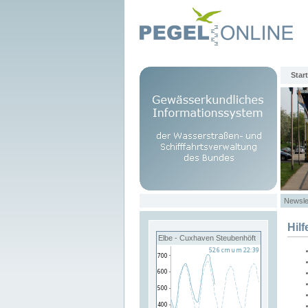
Start
Newsle
Hilf
Elbe - Cuxhaven Steubenhöft