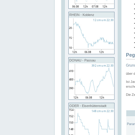
RHEIN - Koblenz
Peg
DONAU - Passau
Grund
über 
Ist Ja
ersche
Die Ze
ODER - Eisenhüttenstadt
Para