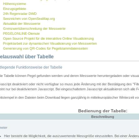
Höhensysteme
Einzugsgebiete
24h Regenradar DWD
Seezeichen von OpenSeaMap.org
Aktualität der Messwerte
Grenzwertüberschreitung der Messwerte
PEGELONLINE-Dienste
Open Source Projekt für die interaktive Online Visualisierung
Projektarbeit zur dynamischen Visualisierung von Messwerten
Generierung von QR-Codes für Pegelstammdatenseiten
elauswahl über Tabelle
legende Funktionsweise der Tabelle
die Tabelle können Pegel gefunden werden und deren Messwerte heruntergeladen oder visuali
vascript deaktiviert oder nicht verfügbar so muss jede Änderung mit der Bestätigung des "Filt
int nur bei deaktiviertem Javascript. Bei eingeschaltetem Javascript aktualisieren sich alle 
itstempel in den Dateien beim Download liegen ganzjährig in mitteleuropäischer Winterzeit vo
Bedienung der Tabelle:
Beschreibung
meter
Hier besteht die Möglichkeit, die auszuwertende Messgröße einzustellen. Bei einer Ände