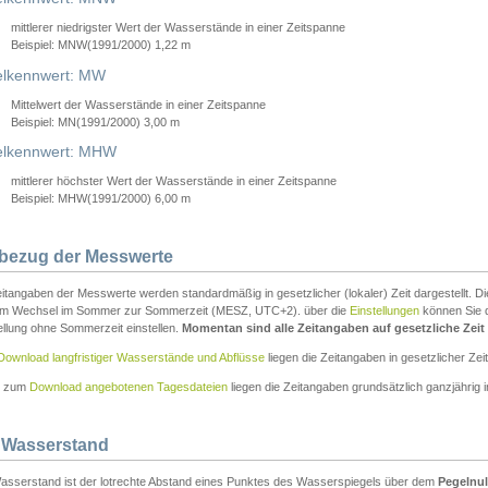
mittlerer niedrigster Wert der Wasserstände in einer Zeitspanne
Beispiel: MNW(1991/2000) 1,22 m
lkennwert: MW
Mittelwert der Wasserstände in einer Zeitspanne
Beispiel: MN(1991/2000) 3,00 m
elkennwert: MHW
mittlerer höchster Wert der Wasserstände in einer Zeitspanne
Beispiel: MHW(1991/2000) 6,00 m
tbezug der Messwerte
itangaben der Messwerte werden standardmäßig in gesetzlicher (lokaler) Zeit dargestellt. D
em Wechsel im Sommer zur Sommerzeit (MESZ, UTC+2). über die
Einstellungen
können Sie d
ellung ohne Sommerzeit einstellen.
Momentan sind alle Zeitangaben auf gesetzliche Zeit e
Download langfristiger Wasserstände und Abflüsse
liegen die Zeitangaben in gesetzlicher Zeit
n zum
Download angebotenen Tagesdateien
liegen die Zeitangaben grundsätzlich ganzjährig in
 Wasserstand
asserstand ist der lotrechte Abstand eines Punktes des Wasserspiegels über dem
Pegelnul