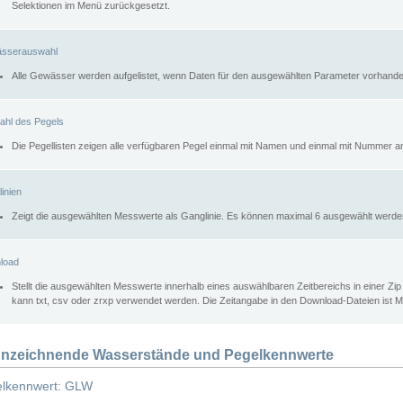
Selektionen im Menü zurückgesetzt.
sserauswahl
Alle Gewässer werden aufgelistet, wenn Daten für den ausgewählten Parameter vorhande
ahl des Pegels
Die Pegellisten zeigen alle verfügbaren Pegel einmal mit Namen und einmal mit Nummer a
inien
Zeigt die ausgewählten Messwerte als Ganglinie. Es können maximal 6 ausgewählt werde
load
Stellt die ausgewählten Messwerte innerhalb eines auswählbaren Zeitbereichs in einer Zi
kann txt, csv oder zrxp verwendet werden. Die Zeitangabe in den Download-Dateien ist 
nzeichnende Wasserstände und Pegelkennwerte
lkennwert: GLW