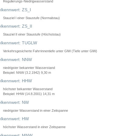
Regulierungs-Niedrigwasserstand
lkennwert: ZS_I
Stauziel I einer Staustufe (Normalstau)
lkennwert: ZS_II
Stauziel II einer Staustufe (Höchststau)
elkennwert: TUGLW
Verkehrsgesicherte Fahrrinnentiefe unter GlW (Tiefe unter GlW)
lkennwert: NNW
niedrigster bekannter Wasserstand
Beispiel: NNW (3.2.1942) 9,30 m
lkennwert: HHW
höchster bekannter Wasserstand
Beispiel: HHW (14.8.2001) 14,31 m
lkennwert: NW
niedrigster Wasserstand in einer Zeitspanne
lkennwert: HW
höchster Wasserstand in einer Zeitspanne
elkennwert: MNW