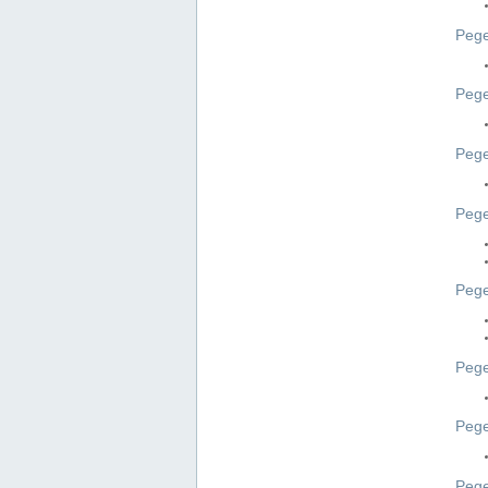
Pege
Pege
Peg
Pege
Pege
Pege
Pege
Peg