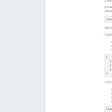
Zugr
Um di
Stamm
ℹ️ Ei
Verf
JSON
[

  {
  {
  {
]
CSV-
tim