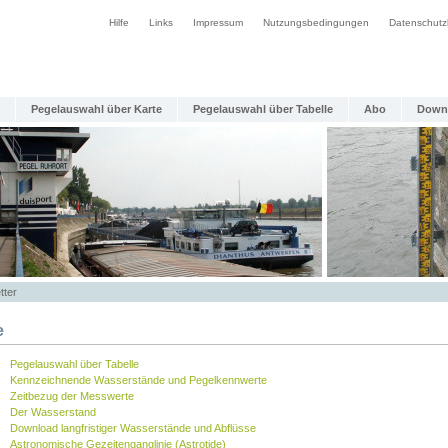
Hilfe
Links
Impressum
Nutzungsbedingungen
Datenschutz
Pegelauswahl über Karte
Pegelauswahl über Tabelle
Abo
Down
tter
e
Pegelauswahl über Tabelle
Kennzeichnende Wasserstände und Pegelkennwerte
Zeitbezug der Messwerte
Der Wasserstand
Download langfristiger Wasserstände und Abflüsse
Astronomische Gezeitenganglinie (Astrotide)