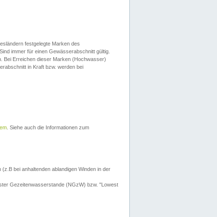
esländern festgelegte Marken des
Sind immer für einen Gewässerabschnitt gültig.
. Bei Erreichen dieser Marken (Hochwasser)
erabschnitt in Kraft bzw. werden bei
tem
. Siehe auch die Informationen zum
 (z.B bei anhaltenden ablandigen Winden in der
drigster Gezeitenwasserstande (NGzW) bzw. "Lowest