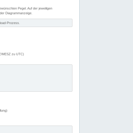
wünschten Pegel. Auf der jeweiligen
 der Diagrammanzeige.
load-Prozess.
MEZ/MESZ zu UTC)
lung)