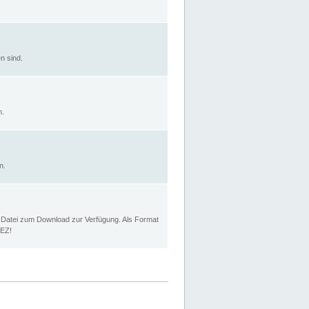
n sind.
n.
n.
p Datei zum Download zur Verfügung. Als Format
MEZ!