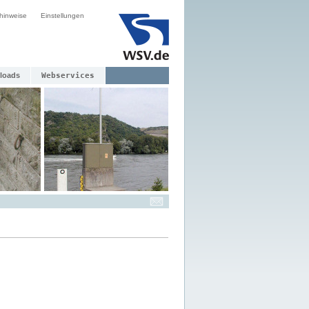
hinweise
Einstellungen
loads
Webservices