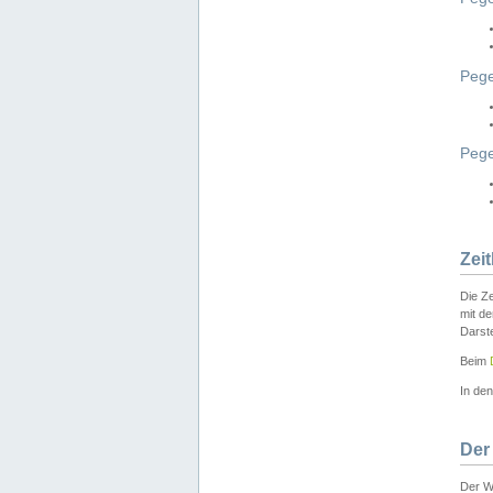
Pege
Peg
Zei
Die Ze
mit d
Darst
Beim
In de
Der
Der W