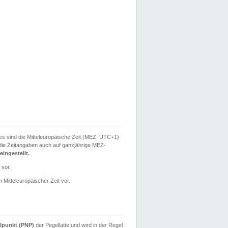
ies sind die Mitteleuropäische Zeit (MEZ, UTC+1)
ie Zeitangaben auch auf ganzjährige MEZ-
ingestellt.
 vor.
 Mitteleuropäischer Zeit vor.
lpunkt (PNP)
der Pegellatte und wird in der Regel