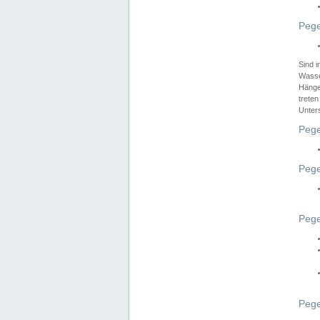
Pege
Sind 
Wasser
Hänge
treten
Unter
Pege
Pege
Pege
Pege