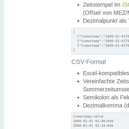
Zeitstempel im
IS
(Offset von MEZ
Dezimalpunkt als
[

  {"timestamp":"2000-01-01T0
  {"timestamp":"2000-01-01T0
  {"timestamp":"2000-01-01T0
]
CSV-Format
Excel-kompatibles
Vereinfachte Zeit
Sommerzeitumstel
Semikolon als Fel
Dezimalkomma (de
timestamp;value

2000-01-01 01:00;646

2000-01-01 01:15;646
