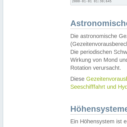
2000-01-01 01:30;645
Astronomische
Die astronomische Gez
(Gezeitenvorausberec
Die periodischen Schw
Wirkung von Mond und
Rotation verursacht.
Diese
Gezeitenvorau
Seeschifffahrt und Hy
Höhensystem
Ein Höhensystem ist e