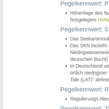
Pegelkennwert: 
Höhenlage des Nul
festgelegtes
Höhe
Pegelkennwert: 
Das Seekartennull
Das SKN bezieht s
Niedrigwassererei
deutschen Bucht) 
In Deutschland un
örtlich niedrigst
Tide (LAT)" definie
Pegelkennwert:
Regulierungs-Nie
Pegelkennwert: Z