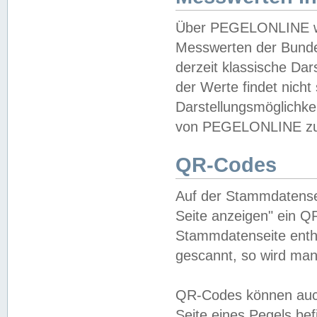
Über PEGELONLINE wer
Messwerten der Bundes
derzeit klassische Da
der Werte findet nicht 
Darstellungsmöglichkei
von PEGELONLINE zu 
QR-Codes
Auf der Stammdatensei
Seite anzeigen" ein Q
Stammdatenseite enthä
gescannt, so wird man
QR-Codes können auc
Seite eines Pegels be