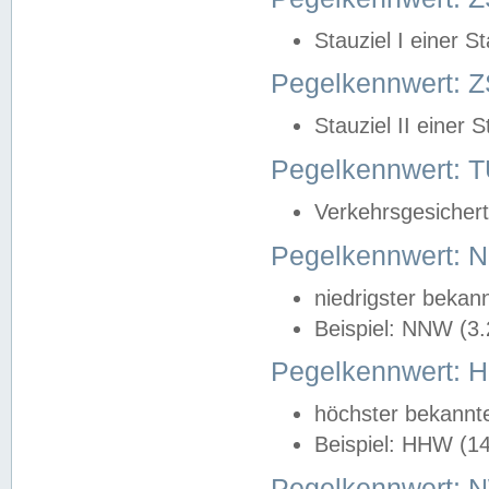
Stauziel I einer S
Pegelkennwert: Z
Stauziel II einer 
Pegelkennwert:
Verkehrsgesichert
Pegelkennwert:
niedrigster bekan
Beispiel: NNW (3
Pegelkennwert:
höchster bekannt
Beispiel: HHW (1
Pegelkennwert: 