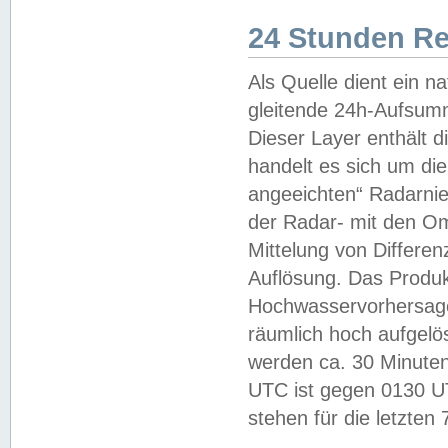
24 Stunden R
Als Quelle dient ein n
gleitende 24h-Aufsum
Dieser Layer enthält
handelt es sich um di
angeeichten“ Radarnie
der Radar- mit den O
Mittelung von Differe
Auflösung. Das Produk
Hochwasservorhersagez
räumlich hoch aufgelö
werden ca. 30 Minuten
UTC ist gegen 0130 UTC
stehen für die letzten