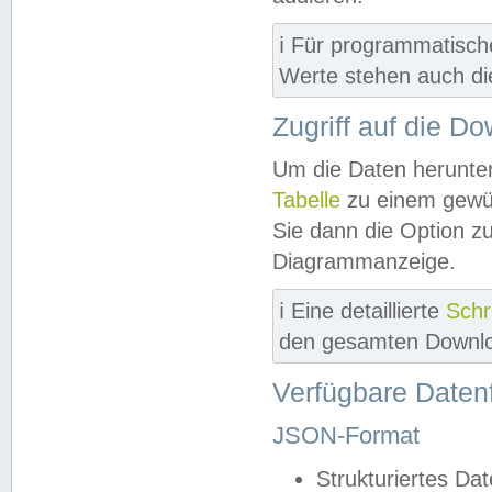
ℹ️ Für programmatisch
Werte stehen auch d
Zugriff auf die D
Um die Daten herunter
Tabelle
zu einem gewün
Sie dann die Option z
Diagrammanzeige.
ℹ️ Eine detaillierte
Schr
den gesamten Downlo
Verfügbare Daten
JSON-Format
Strukturiertes Da