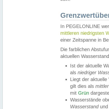
Grenzwertüber
In PEGELONLINE werde
mittleren niedrigsten
einer Zeitspanne in Be
Die farblichen Abstuf
aktuellen Wasserstand
Ist der aktuelle 
als
niedriger Was
Liegt der aktue
gilt dies als
mittle
mit
Grün
dargestel
Wasserstände obe
Wasserstand
und