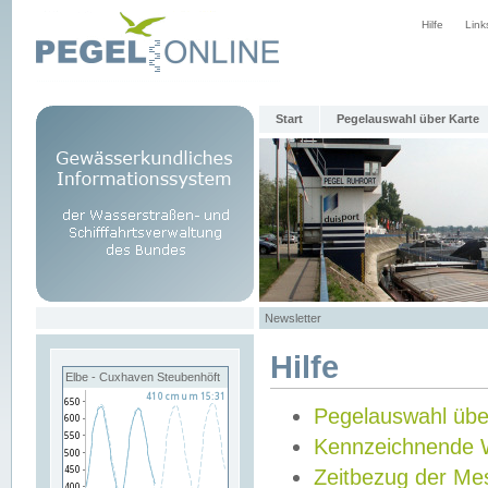
Hilfe
Link
Start
Pegelauswahl über Karte
Newsletter
Hilfe
Elbe - Cuxhaven Steubenhöft
Pegelauswahl übe
Kennzeichnende 
Zeitbezug der Me