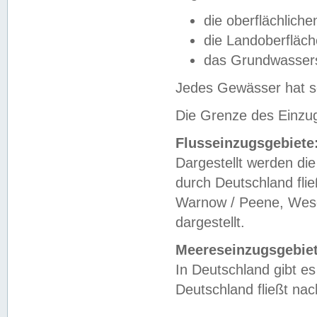
die oberflächlich
die Landoberfläc
das Grundwasser
Jedes Gewässer hat se
Die Grenze des Einzug
Flusseinzugsgebiete
Dargestellt werden die
durch Deutschland fli
Warnow / Peene, Weser
dargestellt.
Meereseinzugsgebiet
In Deutschland gibt 
Deutschland fließt n