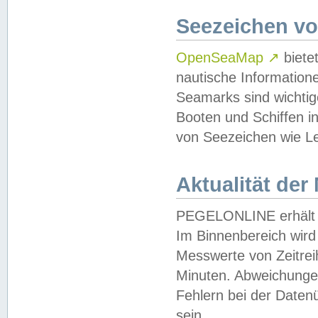
Seezeichen v
OpenSeaMap
↗
biete
nautische Information
Seamarks sind wichtig
Booten und Schiffen i
von Seezeichen wie Le
Aktualität der
PEGELONLINE erhält u
Im Binnenbereich wird 
Messwerte von Zeitreih
Minuten. Abweichungen
Fehlern bei der Daten
sein.