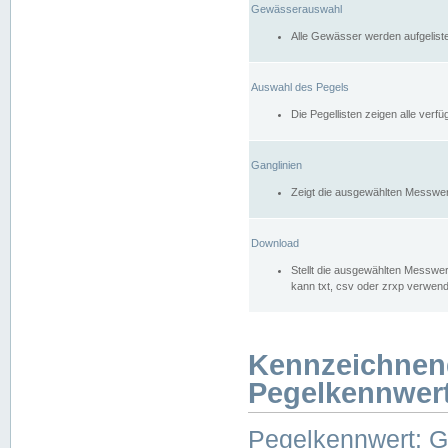
Gewässerauswahl
Alle Gewässer werden aufgelist
Auswahl des Pegels
Die Pegellisten zeigen alle ver
Ganglinien
Zeigt die ausgewählten Messwer
Download
Stellt die ausgewählten Messwer
kann txt, csv oder zrxp verwen
Kennzeichnen
Pegelkennwer
Pegelkennwert: 