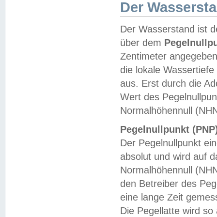
Der Wasserst
Der Wasserstand ist d
über dem
Pegelnullp
Zentimeter angegeben
die lokale Wassertie
aus. Erst durch die A
Wert des Pegelnullpun
Normalhöhennull (NHN
Pegelnullpunkt (PNP)
Der Pegelnullpunkt ei
absolut und wird auf
Normalhöhennull (NHN
den Betreiber des Pege
eine lange Zeit geme
Die Pegellatte wird s