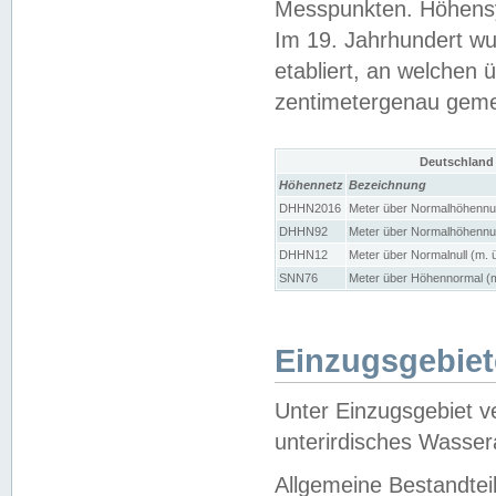
Messpunkten. Höhensy
Im 19. Jahrhundert wu
etabliert, an welchen 
zentimetergenau gem
Deutschland
Höhennetz
Bezeichnung
DHHN2016
Meter über Normalhöhennul
DHHN92
Meter über Normalhöhennul
DHHN12
Meter über Normalnull (m. 
SNN76
Meter über Höhennormal (m
Einzugsgebiet
Unter Einzugsgebiet v
unterirdisches Wasser
Allgemeine Bestandtei