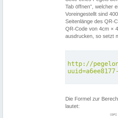
Tab öffnen", welcher 
Voreingestellt sind 4
Seitenlänge des QR-C
QR-Code von 4cm × 4c
ausdrucken, so setzt 
http://pegelo
uuid=a6ee8177
Die Formel zur Berech
lautet:
			(DPI × Druckkantenlänge in cm) ÷ 2,54 = Kantenlänge in Pixel
