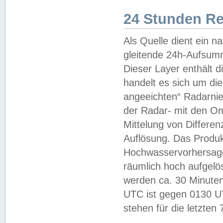
24 Stunden R
Als Quelle dient ein n
gleitende 24h-Aufsum
Dieser Layer enthält
handelt es sich um di
angeeichten“ Radarnie
der Radar- mit den O
Mittelung von Differe
Auflösung. Das Produk
Hochwasservorhersagez
räumlich hoch aufgelö
werden ca. 30 Minuten
UTC ist gegen 0130 UTC
stehen für die letzten