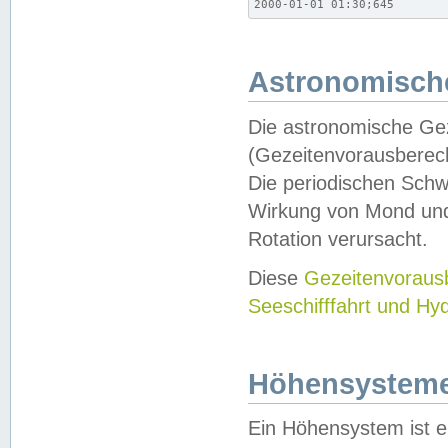
2000-01-01 01:30;645
Astronomische
Die astronomische Gez
(Gezeitenvorausberec
Die periodischen Schw
Wirkung von Mond und
Rotation verursacht.
Diese
Gezeitenvorau
Seeschifffahrt und Hy
Höhensystem
Ein Höhensystem ist e