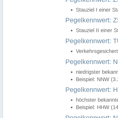
Stauziel I einer S
Pegelkennwert: Z
Stauziel II einer 
Pegelkennwert:
Verkehrsgesichert
Pegelkennwert:
niedrigster bekan
Beispiel: NNW (3
Pegelkennwert:
höchster bekannt
Beispiel: HHW (1
Pegelkennwert: 