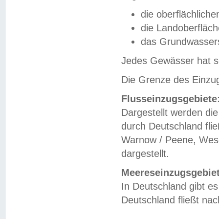
die oberflächlich
die Landoberfläc
das Grundwasser
Jedes Gewässer hat se
Die Grenze des Einzug
Flusseinzugsgebiete
Dargestellt werden die
durch Deutschland fli
Warnow / Peene, Weser
dargestellt.
Meereseinzugsgebiet
In Deutschland gibt 
Deutschland fließt n