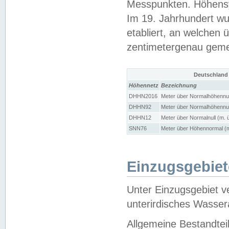
Messpunkten. Höhensy
Im 19. Jahrhundert wu
etabliert, an welchen 
zentimetergenau gem
Deutschland
Höhennetz
Bezeichnung
DHHN2016
Meter über Normalhöhennul
DHHN92
Meter über Normalhöhennul
DHHN12
Meter über Normalnull (m. 
SNN76
Meter über Höhennormal (m
Einzugsgebiet
Unter Einzugsgebiet v
unterirdisches Wasser
Allgemeine Bestandtei