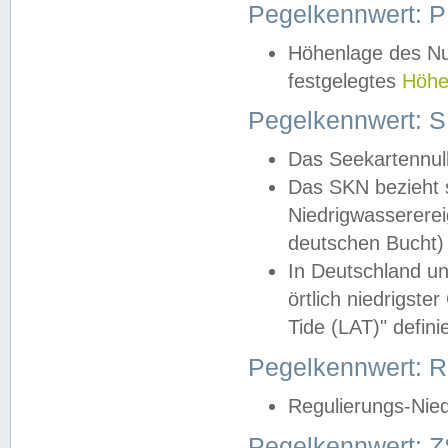
Pegelkennwert: 
Höhenlage des Nul
festgelegtes
Höhe
Pegelkennwert: 
Das Seekartennull
Das SKN bezieht s
Niedrigwassererei
deutschen Bucht) 
In Deutschland un
örtlich niedrigst
Tide (LAT)" definie
Pegelkennwert:
Regulierungs-Nie
Pegelkennwert: Z