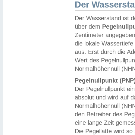
Der Wasserst
Der Wasserstand ist d
über dem
Pegelnullp
Zentimeter angegeben
die lokale Wassertie
aus. Erst durch die A
Wert des Pegelnullpun
Normalhöhennull (NHN
Pegelnullpunkt (PNP)
Der Pegelnullpunkt ei
absolut und wird auf
Normalhöhennull (NHN
den Betreiber des Pege
eine lange Zeit geme
Die Pegellatte wird s