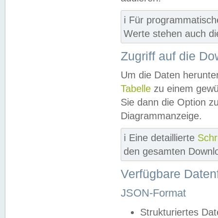
ℹ️ Für programmatisch
Werte stehen auch d
Zugriff auf die D
Um die Daten herunter
Tabelle
zu einem gewün
Sie dann die Option z
Diagrammanzeige.
ℹ️ Eine detaillierte
Schr
den gesamten Downlo
Verfügbare Daten
JSON-Format
Strukturiertes Da