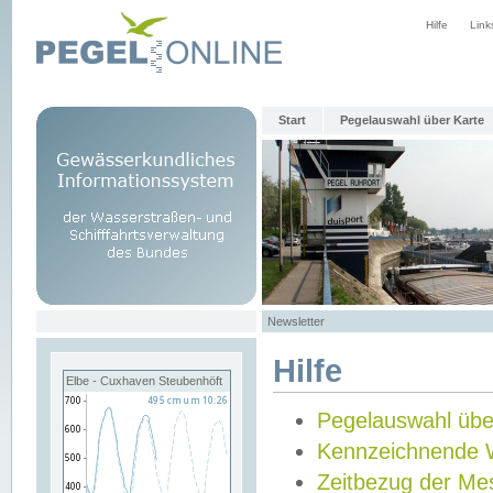
Hilfe
Link
Start
Pegelauswahl über Karte
Newsletter
Hilfe
Elbe - Cuxhaven Steubenhöft
Pegelauswahl übe
Kennzeichnende 
Zeitbezug der Me