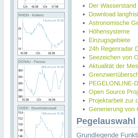
Der Wasserstand
Download langfris
RHEIN - Koblenz
Astronomische Gez
Höhensysteme
Einzugsgebiete
24h Regenradar
Seezeichen von 
DONAU - Passau
Aktualität der Me
Grenzwertübersch
PEGELONLINE-Di
Open Source Projek
Projektarbeit zur
Generierung von 
ODER - Eisenhüttenstadt
Pegelauswahl 
Grundlegende Funkti