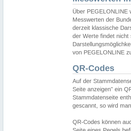
Über PEGELONLINE wer
Messwerten der Bundes
derzeit klassische Da
der Werte findet nicht 
Darstellungsmöglichkei
von PEGELONLINE zu 
QR-Codes
Auf der Stammdatensei
Seite anzeigen" ein Q
Stammdatenseite enthä
gescannt, so wird man
QR-Codes können auc
Seite eines Pegels be