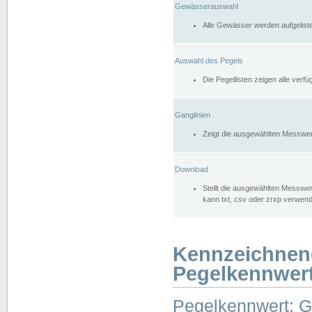
Gewässerauswahl
Alle Gewässer werden aufgelist
Auswahl des Pegels
Die Pegellisten zeigen alle ver
Ganglinien
Zeigt die ausgewählten Messwer
Download
Stellt die ausgewählten Messwer
kann txt, csv oder zrxp verwen
Kennzeichnen
Pegelkennwer
Pegelkennwert: 