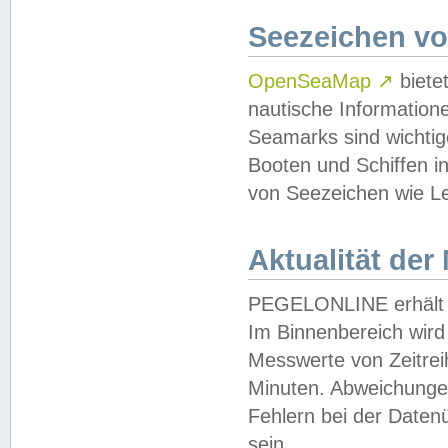
Seezeichen v
OpenSeaMap
↗
biete
nautische Information
Seamarks sind wichtig
Booten und Schiffen i
von Seezeichen wie Le
Aktualität der
PEGELONLINE erhält u
Im Binnenbereich wird 
Messwerte von Zeitreih
Minuten. Abweichungen
Fehlern bei der Daten
sein.