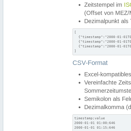
Zeitstempel im
IS
(Offset von MEZ
Dezimalpunkt als
[

  {"timestamp":"2000-01-01T0
  {"timestamp":"2000-01-01T0
  {"timestamp":"2000-01-01T0
]
CSV-Format
Excel-kompatibles
Vereinfachte Zeit
Sommerzeitumstel
Semikolon als Fel
Dezimalkomma (de
timestamp;value

2000-01-01 01:00;646

2000-01-01 01:15;646
