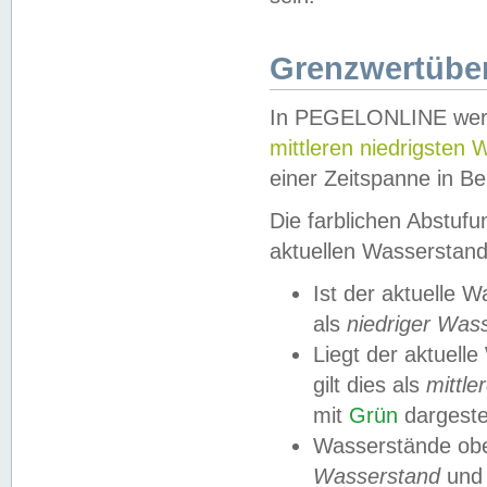
Grenzwertüber
In PEGELONLINE werde
mittleren niedrigsten
einer Zeitspanne in Be
Die farblichen Abstuf
aktuellen Wasserstand
Ist der aktuelle 
als
niedriger Was
Liegt der aktue
gilt dies als
mittle
mit
Grün
dargestel
Wasserstände obe
Wasserstand
und