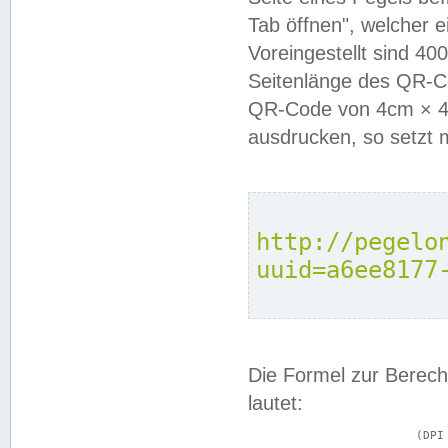
Tab öffnen", welcher 
Voreingestellt sind 4
Seitenlänge des QR-C
QR-Code von 4cm × 4c
ausdrucken, so setzt 
http://pegelo
uuid=a6ee8177
Die Formel zur Berech
lautet:
			(DPI × Druckkantenlänge in cm) ÷ 2,54 = Kantenlänge in Pixel
