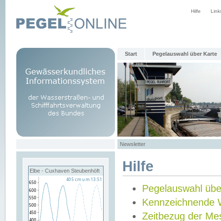
Hilfe
Link
Start
Pegelauswahl über Karte
Newsletter
Hilfe
Elbe - Cuxhaven Steubenhöft
Pegelauswahl übe
Kennzeichnende 
Zeitbezug der Me