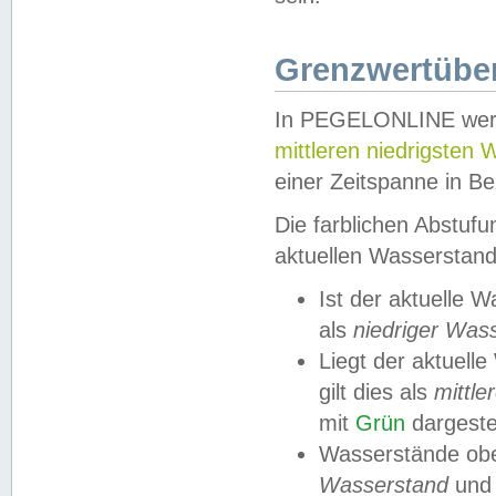
Grenzwertüber
In PEGELONLINE werde
mittleren niedrigsten
einer Zeitspanne in Be
Die farblichen Abstuf
aktuellen Wasserstand
Ist der aktuelle 
als
niedriger Was
Liegt der aktue
gilt dies als
mittle
mit
Grün
dargestel
Wasserstände obe
Wasserstand
und