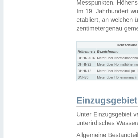
Messpunkten. Höhensy
Im 19. Jahrhundert wu
etabliert, an welchen 
zentimetergenau gem
Deutschland
Höhennetz
Bezeichnung
DHHN2016
Meter über Normalhöhennul
DHHN92
Meter über Normalhöhennul
DHHN12
Meter über Normalnull (m. 
SNN76
Meter über Höhennormal (m
Einzugsgebiet
Unter Einzugsgebiet v
unterirdisches Wasser
Allgemeine Bestandtei