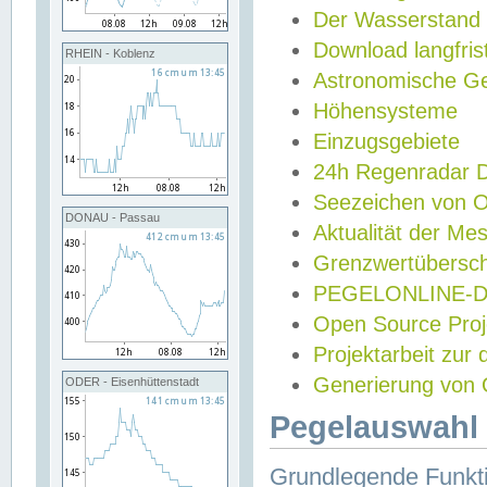
Der Wasserstand
Download langfris
RHEIN - Koblenz
Astronomische Gez
Höhensysteme
Einzugsgebiete
24h Regenradar
Seezeichen von 
DONAU - Passau
Aktualität der Me
Grenzwertübersch
PEGELONLINE-Di
Open Source Projek
Projektarbeit zur
Generierung von 
ODER - Eisenhüttenstadt
Pegelauswahl 
Grundlegende Funkti