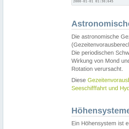
2000-01-01 01:30;645
Astronomische
Die astronomische Gez
(Gezeitenvorausberec
Die periodischen Schw
Wirkung von Mond und
Rotation verursacht.
Diese
Gezeitenvorau
Seeschifffahrt und Hy
Höhensystem
Ein Höhensystem ist e