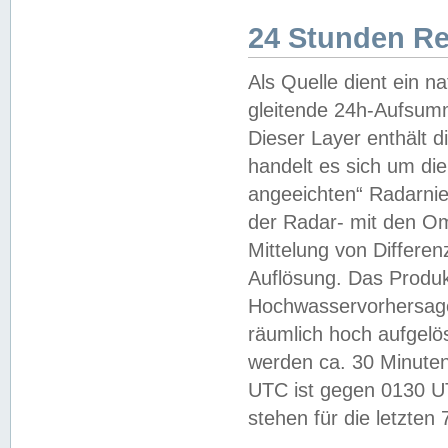
24 Stunden R
Als Quelle dient ein n
gleitende 24h-Aufsum
Dieser Layer enthält
handelt es sich um di
angeeichten“ Radarnie
der Radar- mit den O
Mittelung von Differe
Auflösung. Das Produk
Hochwasservorhersagez
räumlich hoch aufgelö
werden ca. 30 Minuten
UTC ist gegen 0130 UTC
stehen für die letzten