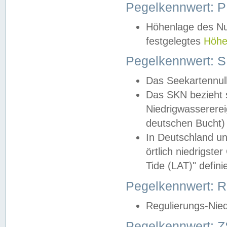
Pegelkennwert: 
Höhenlage des Nul
festgelegtes
Höhe
Pegelkennwert: 
Das Seekartennull
Das SKN bezieht s
Niedrigwassererei
deutschen Bucht) 
In Deutschland un
örtlich niedrigst
Tide (LAT)" definie
Pegelkennwert:
Regulierungs-Nie
Pegelkennwert: Z