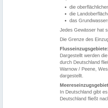
die oberflächlich
die Landoberfläc
das Grundwasser
Jedes Gewässer hat se
Die Grenze des Einzug
Flusseinzugsgebiete
Dargestellt werden die
durch Deutschland fli
Warnow / Peene, Weser
dargestellt.
Meereseinzugsgebiet
In Deutschland gibt 
Deutschland fließt n