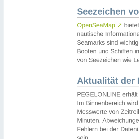
Seezeichen v
OpenSeaMap
↗
biete
nautische Information
Seamarks sind wichtig
Booten und Schiffen i
von Seezeichen wie Le
Aktualität der
PEGELONLINE erhält u
Im Binnenbereich wird 
Messwerte von Zeitreih
Minuten. Abweichungen
Fehlern bei der Daten
sein.