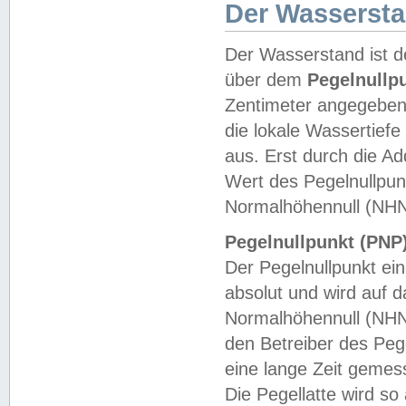
Der Wasserst
Der Wasserstand ist d
über dem
Pegelnullp
Zentimeter angegeben
die lokale Wassertie
aus. Erst durch die A
Wert des Pegelnullpun
Normalhöhennull (NHN
Pegelnullpunkt (PNP)
Der Pegelnullpunkt ei
absolut und wird auf
Normalhöhennull (NHN
den Betreiber des Pege
eine lange Zeit geme
Die Pegellatte wird s