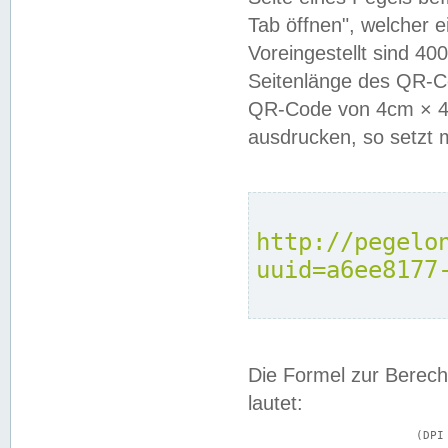
Tab öffnen", welcher 
Voreingestellt sind 4
Seitenlänge des QR-C
QR-Code von 4cm × 4c
ausdrucken, so setzt 
http://pegelo
uuid=a6ee8177
Die Formel zur Berech
lautet:
			(DPI × Druckkantenlänge in cm) ÷ 2,54 = Kantenlänge in Pixel
