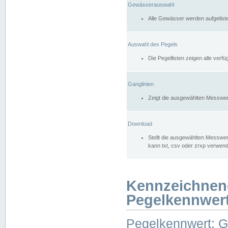
Gewässerauswahl
Alle Gewässer werden aufgelist
Auswahl des Pegels
Die Pegellisten zeigen alle ver
Ganglinien
Zeigt die ausgewählten Messwer
Download
Stellt die ausgewählten Messwer
kann txt, csv oder zrxp verwen
Kennzeichnen
Pegelkennwer
Pegelkennwert: 