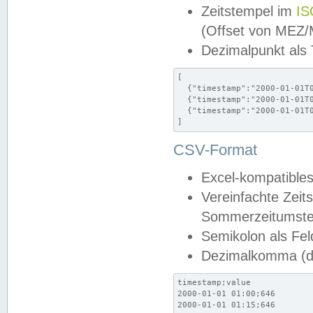
Zeitstempel im
IS
(Offset von MEZ
Dezimalpunkt als
[

  {"timestamp":"2000-01-01T0
  {"timestamp":"2000-01-01T0
  {"timestamp":"2000-01-01T0
]
CSV-Format
Excel-kompatibles
Vereinfachte Zeit
Sommerzeitumstel
Semikolon als Fel
Dezimalkomma (de
timestamp;value

2000-01-01 01:00;646

2000-01-01 01:15;646
