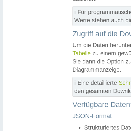
ℹ️ Für programmatisch
Werte stehen auch d
Zugriff auf die D
Um die Daten herunter
Tabelle
zu einem gewün
Sie dann die Option z
Diagrammanzeige.
ℹ️ Eine detaillierte
Schr
den gesamten Downlo
Verfügbare Daten
JSON-Format
Strukturiertes Da