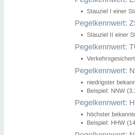
Stauziel I einer S
Pegelkennwert: Z
Stauziel II einer 
Pegelkennwert:
Verkehrsgesichert
Pegelkennwert:
niedrigster bekan
Beispiel: NNW (3
Pegelkennwert:
höchster bekannt
Beispiel: HHW (1
Pegelkennwert: 