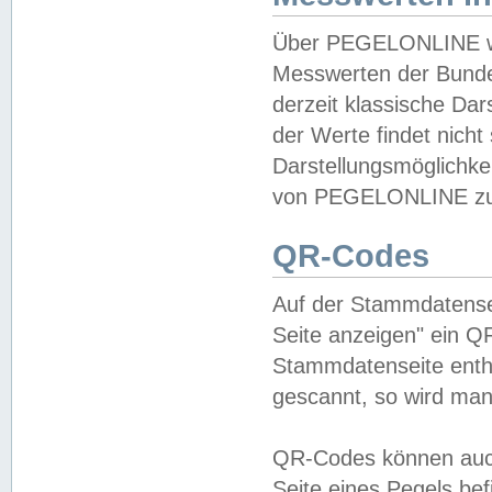
Über PEGELONLINE wer
Messwerten der Bundes
derzeit klassische Da
der Werte findet nicht 
Darstellungsmöglichkei
von PEGELONLINE zu 
QR-Codes
Auf der Stammdatensei
Seite anzeigen" ein Q
Stammdatenseite enthä
gescannt, so wird man
QR-Codes können auc
Seite eines Pegels be