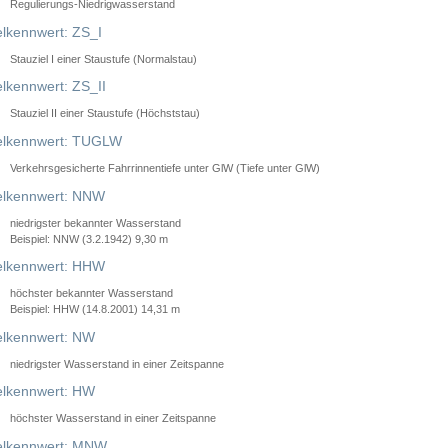
Regulierungs-Niedrigwasserstand
lkennwert: ZS_I
Stauziel I einer Staustufe (Normalstau)
lkennwert: ZS_II
Stauziel II einer Staustufe (Höchststau)
elkennwert: TUGLW
Verkehrsgesicherte Fahrrinnentiefe unter GlW (Tiefe unter GlW)
lkennwert: NNW
niedrigster bekannter Wasserstand
Beispiel: NNW (3.2.1942) 9,30 m
lkennwert: HHW
höchster bekannter Wasserstand
Beispiel: HHW (14.8.2001) 14,31 m
lkennwert: NW
niedrigster Wasserstand in einer Zeitspanne
lkennwert: HW
höchster Wasserstand in einer Zeitspanne
elkennwert: MNW