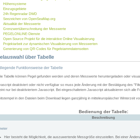
Höhensysteme
Einzugsgebiete
24h Regenradar DWD
Seezeichen von OpenSeaMap.org
Aktualität der Messwerte
Grenzwertüberschreitung der Messwerte
PEGELONLINE-Dienste
Open Source Projekt für die interaktive Online Visualisierung
Projektarbeit zur dynamischen Visualisierung von Messwerten
Generierung von QR-Codes für Pegelstammdatenseiten
elauswahl über Tabelle
legende Funktionsweise der Tabelle
die Tabelle können Pegel gefunden werden und deren Messwerte heruntergeladen oder visuali
vascript deaktiviert oder nicht verfügbar so muss jede Änderung mit der Bestätigung des "Filt
int nur bei deaktiviertem Javascript. Bei eingeschaltetem Javascript aktualisieren sich alle 
itstempel in den Dateien beim Download liegen ganzjährig in mitteleuropäischer Winterzeit vo
Bedienung der Tabelle:
Beschreibung
meter
Hier besteht die Möglichkeit, die auszuwertende Messgröße einzustellen. Bei einer Ände