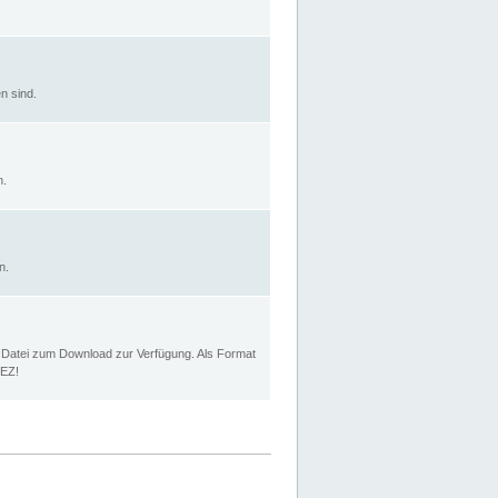
n sind.
n.
n.
p Datei zum Download zur Verfügung. Als Format
MEZ!