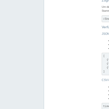
Zugr
Um di
Stamm
ℹ️ Ei
Verf
JSON
[

  {
  {
  {
]
CSV-
tim