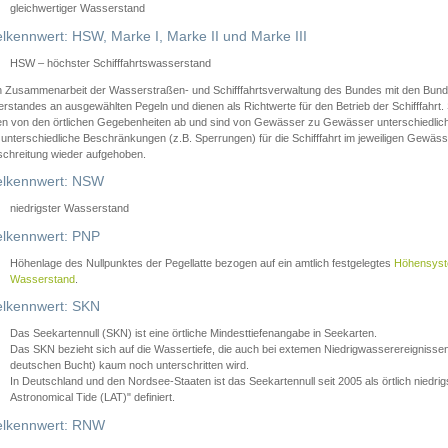
gleichwertiger Wasserstand
lkennwert: HSW, Marke I, Marke II und Marke III
HSW – höchster Schifffahrtswasserstand
in Zusammenarbeit der Wasserstraßen- und Schifffahrtsverwaltung des Bundes mit den Bund
standes an ausgewählten Pegeln und dienen als Richtwerte für den Betrieb der Schifffahrt. 
n von den örtlichen Gegebenheiten ab und sind von Gewässer zu Gewässer unterschiedlich
 unterschiedliche Beschränkungen (z.B. Sperrungen) für die Schifffahrt im jeweiligen Gewäss
schreitung wieder aufgehoben.
lkennwert: NSW
niedrigster Wasserstand
lkennwert: PNP
Höhenlage des Nullpunktes der Pegellatte bezogen auf ein amtlich festgelegtes
Höhensys
Wasserstand
.
lkennwert: SKN
Das Seekartennull (SKN) ist eine örtliche Mindesttiefenangabe in Seekarten.
Das SKN bezieht sich auf die Wassertiefe, die auch bei extemen Niedrigwasserereignissen
deutschen Bucht) kaum noch unterschritten wird.
In Deutschland und den Nordsee-Staaten ist das Seekartennull seit 2005 als örtlich nie
Astronomical Tide (LAT)" definiert.
lkennwert: RNW