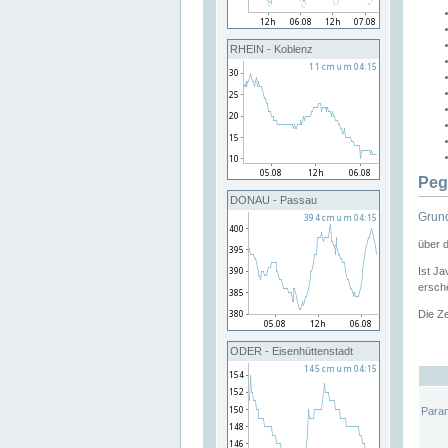
RHEIN - Koblenz
Peg
DONAU - Passau
Grund
über 
Ist Ja
ersche
Die Ze
ODER - Eisenhüttenstadt
Para