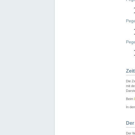
Pege
Peg
Zei
Die Ze
mit d
Darst
Beim
In de
Der
Der W