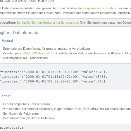
iff auf die Download-Funktion
e Daten herunterzuladen, navigieren Sie zunächst über die
Pegelauswahl-Tabelle
zu einem ge
datenseite finden Sie dann die Option zum Download der historischen Messdaten unterhalb
ne detaillierte
Schritt-für-Schritt-Anleitung mit Screenshots
führt Sie durch den gesamten Down
ügbare Datenformate
-Format
Strukturiertes Datenformat für programmatische Verarbeitung
Zeitstempel im
ISO 8601-Format
↗
mit vollständigen Zeitzoneninformation (Offset von 
Dezimalpunkt als Trennzeichen
"timestamp":"2000-01-01T01:00:00+01:00","value":646},

"timestamp":"2000-01-01T01:15:00+01:00","value":646},

"timestamp":"2000-01-01T01:30:00+01:00","value":645}

Format
Excel-kompatibles Tabellenformat
Vereinfachte Zeitstempeldarstellung in gesetzlicher Zeit (MEZ/MESZ mit Sommerzeitumstel
Semikolon als Feldtrenner
Dezimalkomma (deutsche Notation)
estamp;value
