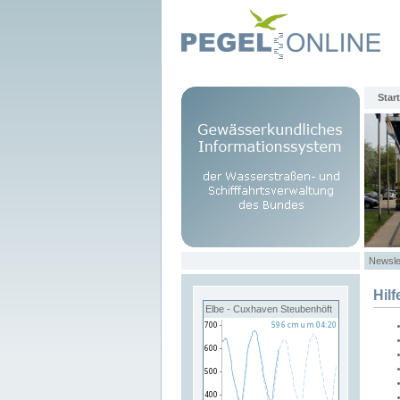
Start
Newsle
Hilf
Elbe - Cuxhaven Steubenhöft