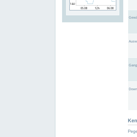
Gewä
Ausw
Gangl
Down
Ken
Pege