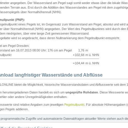
ntimeter angegeben. Der Wasserstand am Pegel sagt somit weder etwas über die lokale Wa
enden Terrain aus. Erst durch die Addition des Wasserstandes am Pegel mit dem zugehörig
asserspiegels über Normalhöhennull (NHN).
nullpunkt (PNP):
egelnullpunkt eines Pegels ist, im Gegensatz zum Wasserstand am Pegel, absolut und wir
ter über Normalhöhennull (NHN) angegeben. Der Wert des Pegelnullpunktes wird durch den Bet
 dem niedrigsten, über eine lange Zeit gemessenen Wasserstand.
gellatte wird so angebracht, dass deren Nullmarkierung dem Pegelnullpunkt entspricht.
iel am Pegel Dresden:
rstand am 16.07.2013 08:00 Uhr: 176 cm am Pegel
1,76
m
ullpunkt
+
102,68
m ü. NHN
=
104,44
m ü. NHN
nload langfristiger Wasserstände und Abflüsse
ONLINE bietet die Möglichkeit, historische Wasserstandsdaten und Abflusswerte seit dem 1
en heruntergeladenen Daten handelt es sich um
ungeprüfte Rohdaten
. Diese Messwerte wur
ehler oder andere Unregelmäßigkeiten enthalten.
esswerte sind relative Angaben zum jeweiligen
Pegelnullpunkt
. Für absolute Höhenangaben 
igen Pegels addieren.
ür programmatische Zugriffe und automatisierte Datenabfragen aktueller Werte stehen auch d