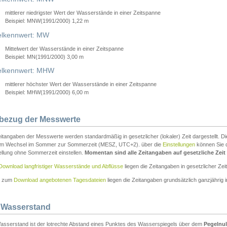
mittlerer niedrigster Wert der Wasserstände in einer Zeitspanne
Beispiel: MNW(1991/2000) 1,22 m
lkennwert: MW
Mittelwert der Wasserstände in einer Zeitspanne
Beispiel: MN(1991/2000) 3,00 m
elkennwert: MHW
mittlerer höchster Wert der Wasserstände in einer Zeitspanne
Beispiel: MHW(1991/2000) 6,00 m
tbezug der Messwerte
itangaben der Messwerte werden standardmäßig in gesetzlicher (lokaler) Zeit dargestellt. D
em Wechsel im Sommer zur Sommerzeit (MESZ, UTC+2). über die
Einstellungen
können Sie d
ellung ohne Sommerzeit einstellen.
Momentan sind alle Zeitangaben auf gesetzliche Zeit e
Download langfristiger Wasserstände und Abflüsse
liegen die Zeitangaben in gesetzlicher Zeit
n zum
Download angebotenen Tagesdateien
liegen die Zeitangaben grundsätzlich ganzjährig in
 Wasserstand
asserstand ist der lotrechte Abstand eines Punktes des Wasserspiegels über dem
Pegelnul