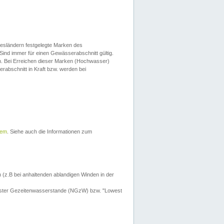
esländern festgelegte Marken des
Sind immer für einen Gewässerabschnitt gültig.
. Bei Erreichen dieser Marken (Hochwasser)
erabschnitt in Kraft bzw. werden bei
tem
. Siehe auch die Informationen zum
 (z.B bei anhaltenden ablandigen Winden in der
drigster Gezeitenwasserstande (NGzW) bzw. "Lowest