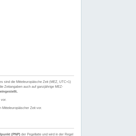
ies sind die Mitteleuropäische Zeit (MEZ, UTC+1)
ie Zeitangaben auch auf ganzjährige MEZ-
ingestellt.
 vor.
 Mitteleuropäischer Zeit vor.
lpunkt (PNP)
der Pegellatte und wird in der Regel