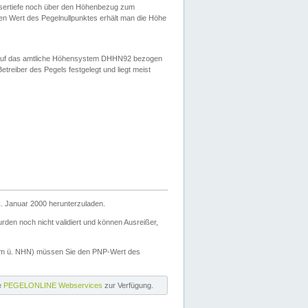
ssertiefe noch über den Höhenbezug zum
en Wert des Pegelnullpunktes erhält man die Höhe
d auf das amtliche Höhensystem DHHN92 bezogen
reiber des Pegels festgelegt und liegt meist
. Januar 2000 herunterzuladen.
den noch nicht validiert und können Ausreißer,
(m ü. NHN) müssen Sie den PNP-Wert des
ie
PEGELONLINE Webservices
zur Verfügung.