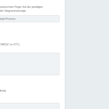
wünschten Pegel. Auf der jeweiligen
 der Diagrammanzeige.
load-Prozess.
MEZ/MESZ zu UTC)
lung)