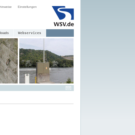
hinweise
Einstellungen
loads
Webservices