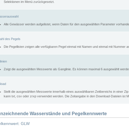
Selektionen im Menü zurückgesetzt.
sserauswahl
Alle Gewässer werden aufgelistet, wenn Daten für den ausgewählten Parameter vorhande
ahl des Pegels
Die Pegellisten zeigen alle verfügbaren Pegel einmal mit Namen und einmal mit Nummer a
inien
Zeigt die ausgewählten Messwerte als Ganglinie. Es können maximal 6 ausgewählt werde
load
Stellt die ausgewählten Messwerte innerhalb eines auswählbaren Zeitbereichs in einer Zi
kann txt, csv oder zrxp verwendet werden. Die Zeitangabe in den Download-Dateien ist 
nzeichnende Wasserstände und Pegelkennwerte
lkennwert: GLW