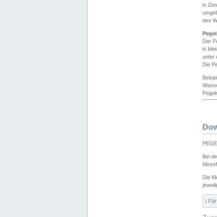
in Ze
umgeb
des W
Pegel
Der P
in Me
unter
Die Pe
Beisp
Wasse
Pegeln
Dow
PEGEL
Bei d
Messf
Die M
jeweil
ℹ️ F