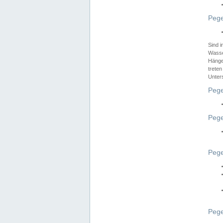
Pege
Sind 
Wasser
Hänge
treten
Unter
Pege
Pege
Pege
Pege