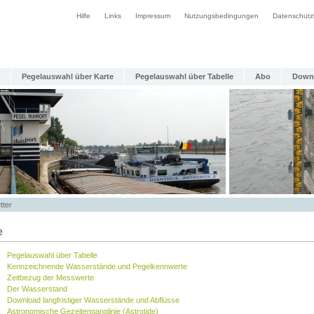
Hilfe
Links
Impressum
Nutzungsbedingungen
Datenschutz
Pegelauswahl über Karte
Pegelauswahl über Tabelle
Abo
Down
tter
e
Pegelauswahl über Tabelle
Kennzeichnende Wasserstände und Pegelkennwerte
Zeitbezug der Messwerte
Der Wasserstand
Download langfristiger Wasserstände und Abflüsse
Astronomische Gezeitenganglinie (Astrotide)