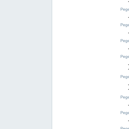
Pege
Pege
Peg
Pege
Pege
Pege
Pege
Peg